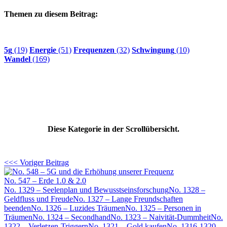
Themen zu diesem Beitrag:
5g
(19)
Energie
(51)
Frequenzen
(32)
Schwingung
(10)
Wandel
(169)
Diese Kategorie in der Scrollübersicht.
<<< Voriger Beitrag
No. 547 – Erde 1.0 & 2.0
No. 1329 – Seelenplan und Bewusstseinsforschung
No. 1328 –
Geldfluss und Freude
No. 1327 – Lange Freundschaften
beenden
No. 1326 – Luzides Träumen
No. 1325 – Personen in
Träumen
No. 1324 – Secondhand
No. 1323 – Naivität-Dummheit
No.
1322 – Verletzen-Triggern
No. 1321 – Gold kaufen
No. 1316-1320 –