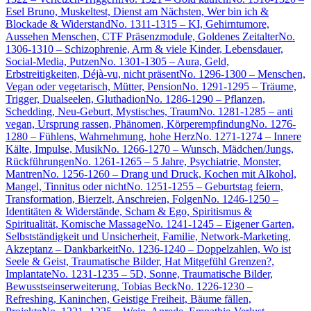
Esel Bruno, Muskeltest, Dienst am Nächsten, Wer bin ich &
Blockade & Widerstand
No. 1311-1315 – KI, Gehirntumore,
Aussehen Menschen, CTF Präsenzmodule, Goldenes Zeitalter
No.
1306-1310 – Schizophrenie, Arm & viele Kinder, Lebensdauer,
Social-Media, Putzen
No. 1301-1305 – Aura, Geld,
Erbstreitigkeiten, Déjà-vu, nicht präsent
No. 1296-1300 – Menschen,
Vegan oder vegetarisch, Mütter, Pension
No. 1291-1295 – Träume,
Trigger, Dualseelen, Gluthadion
No. 1286-1290 – Pflanzen,
Schedding, Neu-Geburt, Mystisches, Traum
No. 1281-1285 – anti
vegan, Ursprung rassen, Phänomen, Körperempfindung
No. 1276-
1280 – Fühlens, Wahrnehmung, hohe Herz
No. 1271-1274 – Innere
Kälte, Impulse, Musik
No. 1266-1270 – Wunsch, Mädchen/Jungs,
Rückführungen
No. 1261-1265 – 5 Jahre, Psychiatrie, Monster,
Mantren
No. 1256-1260 – Drang und Druck, Kochen mit Alkohol,
Mangel, Tinnitus oder nicht
No. 1251-1255 – Geburtstag feiern,
Transformation, Bierzelt, Anschreien, Folgen
No. 1246-1250 –
Identitäten & Widerstände, Scham & Ego, Spiritismus &
Spiritualität, Komische Massage
No. 1241-1245 – Eigener Garten,
Selbstständigkeit und Unsicherheit, Familie, Network-Marketing,
Akzeptanz – Dankbarkeit
No. 1236-1240 – Doppelzahlen, Wo ist
Seele & Geist, Traumatische Bilder, Hat Mitgefühl Grenzen?,
Implantate
No. 1231-1235 – 5D, Sonne, Traumatische Bilder,
Bewusstseinserweiterung, Tobias Beck
No. 1226-1230 –
Refreshing, Kaninchen, Geistige Freiheit, Bäume fällen,