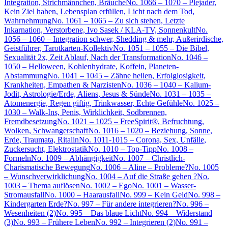
Integration, Strichmännchen, Bräuche
No. 1066 – 1070 – Plejader,
Kein Ziel haben, Lebensplan erfüllen, Licht nach dem Tod,
Wahrnehmung
No. 1061 – 1065 – Zu sich stehen, Letzte
Inkarnation, Verstorbene, Ivo Sasek / KLA-TV, Sonnenkult
No.
1056 – 1060 – Integration schwer, Shedding & mehr, Außerirdische,
Geistführer, Tarotkarten-Kollektiv
No. 1051 – 1055 – Die Bibel,
Sexualität 2x, Zeit Ablauf, Nach der Transformation
No. 1046 –
1050 – Helloween, Kohlenhydrate, Koffein, Planeten-
Abstammung
No. 1041 – 1045 – Zähne heilen, Erfolglosigkeit,
Krankheiten, Empathen & Narzisten
No. 1036 – 1040 – Kalium-
Jodit, Astrologie/Erde, Aliens, Jesus & Sünde
No. 1031 – 1035 –
Atomenergie, Regen giftig, Trinkwasser, Echte Gefühle
No. 1025 –
1030 – Walk-Ins, Penis, Wirklichkeit, Sodbrennen,
Fremdbesetzung
No. 1021 – 1025 – FreeSpirit®, Befruchtung,
Wolken, Schwangerschaft
No. 1016 – 1020 – Beziehung, Sonne,
Erde, Traumata, Ritalin
No. 1011-1015 – Corona, Sex, Unfälle,
Zuckersucht, Elektrostatik
No. 1010 – Top-Tipp
No. 1008 –
Formeln
No. 1009 – Abhängigkeit
No. 1007 – Christlich-
Charismatische Bewegung
No. 1006 – Aline – Probleme?
No. 1005
– Wunschverwirklichung
No. 1004 – Auf die Straße gehen ?
No.
1003 – Thema auflösen
No. 1002 – Ego
No. 1001 – Wasser-
Stromausfall
No. 1000 – Haarausfall
No. 999 – Kein Geld
No. 998 –
Kindergarten Erde?
No. 997 – Für andere integrieren?
No. 996 –
Wesenheiten (2)
No. 995 – Das blaue Licht
No. 994 – Widerstand
(3)
No. 993 – Frühere Leben
No. 992 – Integrieren (2)
No. 991 –