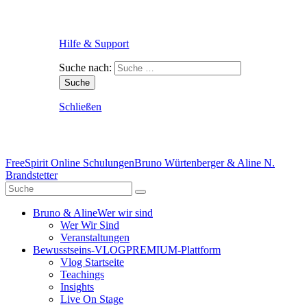
Hilfe & Support
Suche nach:
Schließen
FreeSpirit Online Schulungen
Bruno Würtenberger & Aline N.
Brandstetter
Bruno & Aline
Wer wir sind
Wer Wir Sind
Veranstaltungen
Bewusstseins-VLOG
PREMIUM-Plattform
Vlog Startseite
Teachings
Insights
Live On Stage