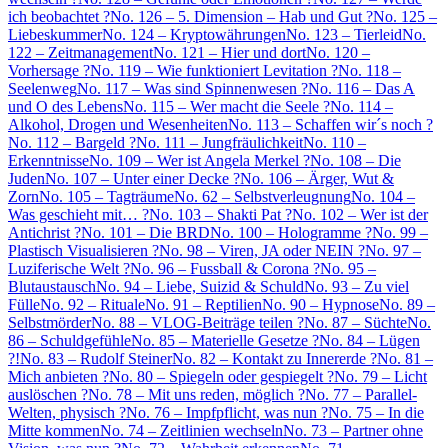
ich beobachtet ?
No. 126 – 5. Dimension – Hab und Gut ?
No. 125 –
Liebeskummer
No. 124 – Kryptowährungen
No. 123 – Tierleid
No.
122 – Zeitmanagement
No. 121 – Hier und dort
No. 120 –
Vorhersage ?
No. 119 – Wie funktioniert Levitation ?
No. 118 –
Seelenweg
No. 117 – Was sind Spinnenwesen ?
No. 116 – Das A
und O des Lebens
No. 115 – Wer macht die Seele ?
No. 114 –
Alkohol, Drogen und Wesenheiten
No. 113 – Schaffen wir´s noch ?
No. 112 – Bargeld ?
No. 111 – Jungfräulichkeit
No. 110 –
Erkenntnisse
No. 109 – Wer ist Angela Merkel ?
No. 108 – Die
Juden
No. 107 – Unter einer Decke ?
No. 106 – Ärger, Wut &
Zorn
No. 105 – Tagträume
No. 62 – Selbstverleugnung
No. 104 –
Was geschieht mit… ?
No. 103 – Shakti Pat ?
No. 102 – Wer ist der
Antichrist ?
No. 101 – Die BRD
No. 100 – Hologramme ?
No. 99 –
Plastisch Visualisieren ?
No. 98 – Viren, JA oder NEIN ?
No. 97 –
Luziferische Welt ?
No. 96 – Fussball & Corona ?
No. 95 –
Blutaustausch
No. 94 – Liebe, Suizid & Schuld
No. 93 – Zu viel
Fülle
No. 92 – Rituale
No. 91 – Reptilien
No. 90 – Hypnose
No. 89 –
Selbstmörder
No. 88 – VLOG-Beiträge teilen ?
No. 87 – Süchte
No.
86 – Schuldgefühle
No. 85 – Materielle Gesetze ?
No. 84 – Lügen
?!
No. 83 – Rudolf Steiner
No. 82 – Kontakt zu Innererde ?
No. 81 –
Mich anbieten ?
No. 80 – Spiegeln oder gespiegelt ?
No. 79 – Licht
auslöschen ?
No. 78 – Mit uns reden, möglich ?
No. 77 – Parallel-
Welten, physisch ?
No. 76 – Impfpflicht, was nun ?
No. 75 – In die
Mitte kommen
No. 74 – Zeitlinien wechseln
No. 73 – Partner ohne