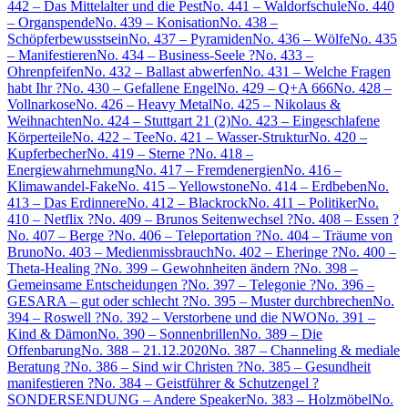
442 – Das Mittelalter und die Pest
No. 441 – Waldorfschule
No. 440
– Organspende
No. 439 – Konisation
No. 438 –
Schöpferbewusstsein
No. 437 – Pyramiden
No. 436 – Wölfe
No. 435
– Manifestieren
No. 434 – Business-Seele ?
No. 433 –
Ohrenpfeifen
No. 432 – Ballast abwerfen
No. 431 – Welche Fragen
habt Ihr ?
No. 430 – Gefallene Engel
No. 429 – Q+A 666
No. 428 –
Vollnarkose
No. 426 – Heavy Metal
No. 425 – Nikolaus &
Weihnachten
No. 424 – Stuttgart 21 (2)
No. 423 – Eingeschlafene
Körperteile
No. 422 – Tee
No. 421 – Wasser-Struktur
No. 420 –
Kupferbecher
No. 419 – Sterne ?
No. 418 –
Energiewahrnehmung
No. 417 – Fremdenergien
No. 416 –
Klimawandel-Fake
No. 415 – Yellowstone
No. 414 – Erdbeben
No.
413 – Das Erdinnere
No. 412 – Blackrock
No. 411 – Politiker
No.
410 – Netflix ?
No. 409 – Brunos Seitenwechsel ?
No. 408 – Essen ?
No. 407 – Berge ?
No. 406 – Teleportation ?
No. 404 – Träume von
Bruno
No. 403 – Medienmissbrauch
No. 402 – Eheringe ?
No. 400 –
Theta-Healing ?
No. 399 – Gewohnheiten ändern ?
No. 398 –
Gemeinsame Entscheidungen ?
No. 397 – Telegonie ?
No. 396 –
GESARA – gut oder schlecht ?
No. 395 – Muster durchbrechen
No.
394 – Roswell ?
No. 392 – Verstorbene und die NWO
No. 391 –
Kind & Dämon
No. 390 – Sonnenbrillen
No. 389 – Die
Offenbarung
No. 388 – 21.12.2020
No. 387 – Channeling & mediale
Beratung ?
No. 386 – Sind wir Christen ?
No. 385 – Gesundheit
manifestieren ?
No. 384 – Geistführer & Schutzengel ?
SONDERSENDUNG – Andere Speaker
No. 383 – Holzmöbel
No.