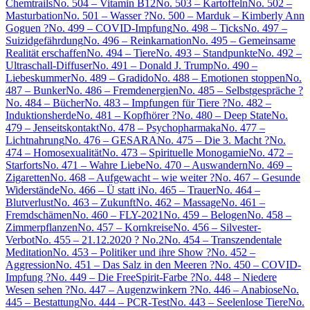
Chemtrails
No. 504 – Vitamin B12
No. 503 – Kartoffeln
No. 502 –
Masturbation
No. 501 – Wasser ?
No. 500 – Marduk – Kimberly Ann
Goguen ?
No. 499 – COVID-Impfung
No. 498 – Ticks
No. 497 –
Suizidgefährdung
No. 496 – Reinkarnation
No. 495 – Gemeinsame
Realität erschaffen
No. 494 – Tiere
No. 493 – Standpunkte
No. 492 –
Ultraschall-Diffuser
No. 491 – Donald J. Trump
No. 490 –
Liebeskummer
No. 489 – Gradido
No. 488 – Emotionen stoppen
No.
487 – Bunker
No. 486 – Fremdenergien
No. 485 – Selbstgespräche ?
No. 484 – Bücher
No. 483 – Impfungen für Tiere ?
No. 482 –
Induktionsherde
No. 481 – Kopfhörer ?
No. 480 – Deep State
No.
479 – Jenseitskontakt
No. 478 – Psychopharmaka
No. 477 –
Lichtnahrung
No. 476 – GESARA
No. 475 – Die 3. Macht ?
No.
474 – Homosexualität
No. 473 – Spirituelle Monogamie
No. 472 –
Starforts
No. 471 – Wahre Liebe
No. 470 – Auswandern
No. 469 –
Zigaretten
No. 468 – Aufgewacht – wie weiter ?
No. 467 – Gesunde
Widerstände
No. 466 – Ü statt i
No. 465 – Trauer
No. 464 –
Blutverlust
No. 463 – Zukunft
No. 462 – Massage
No. 461 –
Fremdschämen
No. 460 – FLY-2021
No. 459 – Belogen
No. 458 –
Zimmerpflanzen
No. 457 – Kornkreise
No. 456 – Silvester-
Verbot
No. 455 – 21.12.2020 ? No.2
No. 454 – Transzendentale
Meditation
No. 453 – Politiker und ihre Show ?
No. 452 –
Aggression
No. 451 – Das Salz in den Meeren ?
No. 450 – COVID-
Impfung ?
No. 449 – Die FreeSpirit-Farbe ?
No. 448 – Niedere
Wesen sehen ?
No. 447 – Augenzwinkern ?
No. 446 – Anabiose
No.
445 – Bestattung
No. 444 – PCR-Test
No. 443 – Seelenlose Tiere
No.