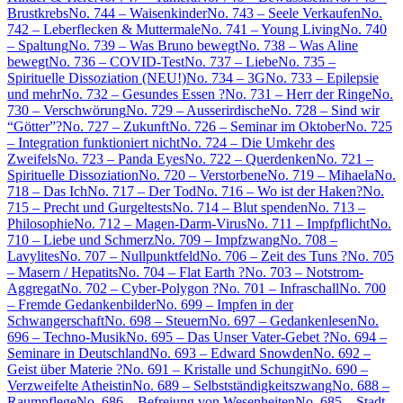
Brustkrebs
No. 744 – Waisenkinder
No. 743 – Seele Verkaufen
No.
742 – Leberflecken & Muttermale
No. 741 – Young Living
No. 740
– Spaltung
No. 739 – Was Bruno bewegt
No. 738 – Was Aline
bewegt
No. 736 – COVID-Test
No. 737 – Liebe
No. 735 –
Spirituelle Dissoziation (NEU!)
No. 734 – 3G
No. 733 – Epilepsie
und mehr
No. 732 – Gesundes Essen ?
No. 731 – Herr der Ringe
No.
730 – Verschwörung
No. 729 – Ausserirdische
No. 728 – Sind wir
“Götter”?
No. 727 – Zukunft
No. 726 – Seminar im Oktober
No. 725
– Integration funktioniert nicht
No. 724 – Die Umkehr des
Zweifels
No. 723 – Panda Eyes
No. 722 – Querdenken
No. 721 –
Spirituelle Dissoziation
No. 720 – Verstorbene
No. 719 – Mihaela
No.
718 – Das Ich
No. 717 – Der Tod
No. 716 – Wo ist der Haken?
No.
715 – Precht und Gurgeltests
No. 714 – Blut spenden
No. 713 –
Philosophie
No. 712 – Magen-Darm-Virus
No. 711 – Impfpflicht
No.
710 – Liebe und Schmerz
No. 709 – Impfzwang
No. 708 –
Lavylites
No. 707 – Nullpunktfeld
No. 706 – Zeit des Tuns ?
No. 705
– Masern / Hepatits
No. 704 – Flat Earth ?
No. 703 – Notstrom-
Aggregat
No. 702 – Cyber-Polygon ?
No. 701 – Infraschall
No. 700
– Fremde Gedankenbilder
No. 699 – Impfen in der
Schwangerschaft
No. 698 – Steuern
No. 697 – Gedankenlesen
No.
696 – Techno-Musik
No. 695 – Das Unser Vater-Gebet ?
No. 694 –
Seminare in Deutschland
No. 693 – Edward Snowden
No. 692 –
Geist über Materie ?
No. 691 – Kristalle und Schungit
No. 690 –
Verzweifelte Atheistin
No. 689 – Selbstständigkeitszwang
No. 688 –
Raumpflege
No. 686 – Befreiung von Wesenheiten
No. 685 – Stadt-