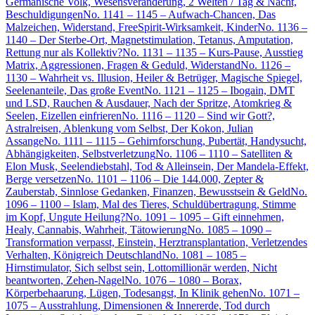
Germanische Volk, Wesensveränderung, 2 Welten / Tag & Nacht,
Beschuldigungen
No. 1141 – 1145 – Aufwach-Chancen, Das
Malzeichen, Widerstand, FreeSpirit-Wirksamkeit, Kinder
No. 1136 –
1140 – Der Sterbe-Ort, Magnetstimulation, Tetanus, Amputation,
Rettung nur als Kollektiv?
No. 1131 – 1135 – Kurs-Pause, Ausstieg
Matrix, Aggressionen, Fragen & Geduld, Widerstand
No. 1126 –
1130 – Wahrheit vs. Illusion, Heiler & Betrüger, Magische Spiegel,
Seelenanteile, Das große Event
No. 1121 – 1125 – Ibogain, DMT
und LSD, Rauchen & Ausdauer, Nach der Spritze, Atomkrieg &
Seelen, Eizellen einfrieren
No. 1116 – 1120 – Sind wir Gott?,
Astralreisen, Ablenkung vom Selbst, Der Kokon, Julian
Assange
No. 1111 – 1115 – Gehirnforschung, Pubertät, Handysucht,
Abhängigkeiten, Selbstverletzung
No. 1106 – 1110 – Satelliten &
Elon Musk, Seelendiebstahl, Tod & Alleinsein, Der Mandela-Effekt,
Berge versetzen
No. 1101 – 1106 – Die 144.000, Zepter &
Zauberstab, Sinnlose Gedanken, Finanzen, Bewusstsein & Geld
No.
1096 – 1100 – Islam, Mal des Tieres, Schuldübertragung, Stimme
im Kopf, Ungute Heilung?
No. 1091 – 1095 – Gift einnehmen,
Healy, Cannabis, Wahrheit, Tätowierung
No. 1085 – 1090 –
Transformation verpasst, Einstein, Herztransplantation, Verletzendes
Verhalten, Königreich Deutschland
No. 1081 – 1085 –
Hirnstimulator, Sich selbst sein, Lottomillionär werden, Nicht
beantworten, Zehen-Nagel
No. 1076 – 1080 – Borax,
Körperbehaarung, Lügen, Todesangst, In Klinik gehen
No. 1071 –
1075 – Ausstrahlung, Dimensionen & Innererde, Tod durch