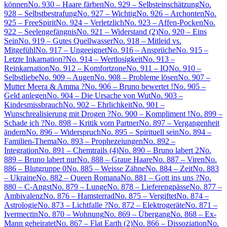
können
No. 930 – Haare färben
No. 929 – Selbsteinschätzung
No.
928 – Selbstbestrafung
No. 927 – Wichtig
No. 926 – Archonten
No.
925 – FreeSpirit
No. 924 – Verletzlich
No. 923 – Affen-Pocken
No.
922 – Seelengefängnis
No. 921 – Widerstand (2)
No. 920 – Eins
Sein
No. 919 – Gutes Quellwasser
No. 918 – Mitleid vs.
Mitgefühl
No. 917 – Ungeeignet
No. 916 – Ansprüche
No. 915 –
Letzte Inkarnation?
No. 914 – Wertlosigkeit
No. 913 –
Reinkarnation
No. 912 – Komfortzone
No. 911 – IQ
No. 910 –
Selbstliebe
No. 909 – Augen
No. 908 – Probleme lösen
No. 907 –
Mutter Meera & Amma ?
No. 906 – Bruno bewertet !
No. 905 –
Geld anlegen
No. 904 – Die Ursache von Wut
No. 903 –
Kindesmissbrauch
No. 902 – Ehrlichkeit
No. 901 –
Wunschrealisierung mit Drogen ?
No. 900 – Kompliment !
No. 899 –
Schade ich ?
No. 898 – Kritik vom Partner
No. 897 – Vergangenheit
ändern
No. 896 – Widerspruch
No. 895 – Spirituell sein
No. 894 –
Familien-Thema
No. 893 – Prophezeiungen
No. 892 –
Integration
No. 891 – Chemtrails (4)
No. 890 – Bruno labert 2
No.
889 – Bruno labert nur
No. 888 – Graue Haare
No. 887 – Viren
No.
886 – Blutgruppe 0
No. 885 – Weisse Zähne
No. 884 – Zeit
No. 883
– Ukraine
No. 882 – Queen Romana
No. 881 – Gott ins uns ?
No.
880 – C-Angst
No. 879 – Lunge
No. 878 – Lieferengpässe
No. 877 –
Ambivalenz
No. 876 – Hamsterrad
No. 875 – Vergiftet
No. 874 –
Astrologie
No. 873 – Lichtfalle ?
No. 872 – Elektrogeräte
No. 871 –
Ivermectin
No. 870 – Wohnung
No. 869 – Übergang
No. 868 – Ex-
Mann geheiratet
No. 867 – Flat Earth (2)
No. 866 – Dissoziation
No.