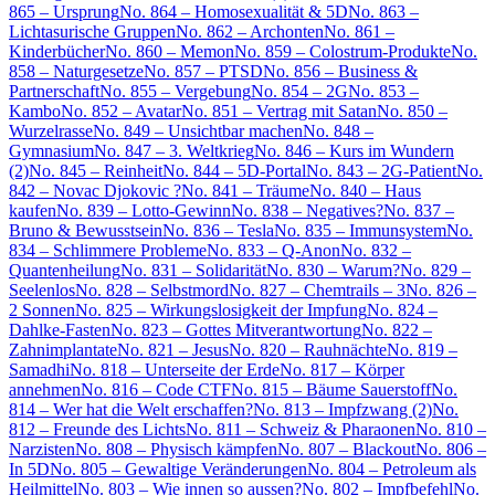
865 – Ursprung
No. 864 – Homosexualität & 5D
No. 863 –
Lichtasurische Gruppen
No. 862 – Archonten
No. 861 –
Kinderbücher
No. 860 – Memon
No. 859 – Colostrum-Produkte
No.
858 – Naturgesetze
No. 857 – PTSD
No. 856 – Business &
Partnerschaft
No. 855 – Vergebung
No. 854 – 2G
No. 853 –
Kambo
No. 852 – Avatar
No. 851 – Vertrag mit Satan
No. 850 –
Wurzelrasse
No. 849 – Unsichtbar machen
No. 848 –
Gymnasium
No. 847 – 3. Weltkrieg
No. 846 – Kurs im Wundern
(2)
No. 845 – Reinheit
No. 844 – 5D-Portal
No. 843 – 2G-Patient
No.
842 – Novac Djokovic ?
No. 841 – Träume
No. 840 – Haus
kaufen
No. 839 – Lotto-Gewinn
No. 838 – Negatives?
No. 837 –
Bruno & Bewusstsein
No. 836 – Tesla
No. 835 – Immunsystem
No.
834 – Schlimmere Probleme
No. 833 – Q-Anon
No. 832 –
Quantenheilung
No. 831 – Solidarität
No. 830 – Warum?
No. 829 –
Seelenlos
No. 828 – Selbstmord
No. 827 – Chemtrails – 3
No. 826 –
2 Sonnen
No. 825 – Wirkungslosigkeit der Impfung
No. 824 –
Dahlke-Fasten
No. 823 – Gottes Mitverantwortung
No. 822 –
Zahnimplantate
No. 821 – Jesus
No. 820 – Rauhnächte
No. 819 –
Samadhi
No. 818 – Unterseite der Erde
No. 817 – Körper
annehmen
No. 816 – Code CTF
No. 815 – Bäume Sauerstoff
No.
814 – Wer hat die Welt erschaffen?
No. 813 – Impfzwang (2)
No.
812 – Freunde des Lichts
No. 811 – Schweiz & Pharaonen
No. 810 –
Narzisten
No. 808 – Physisch kämpfen
No. 807 – Blackout
No. 806 –
In 5D
No. 805 – Gewaltige Veränderungen
No. 804 – Petroleum als
Heilmittel
No. 803 – Wie innen so aussen?
No. 802 – Impfbefehl
No.