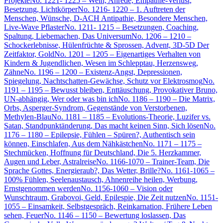
Projekte
No. 1221- 1225 – Wein, Anrede, Empathie-Verlust,
Besetzung, Lichtkörper
No. 1216- 1220 – 1. Auftreten der
Menschen, Wünsche, D-ACH Antipathie, Besondere Menschen,
Live-Wave Pflaster
No. 1211- 1215 – Besetzungen, Coaching,
Spaltung, Liebemachen, Das Universum
No. 1206 – 1210 –
Schockerlebnisse, Hülenfrüchte & Sprossen, Advent, 3D-5D Der
Zeitfaktor, Gold
No. 1201 – 1205 – Eigenartiges Verhalten von
Kindern & Jugendlichen, Wesen im Schlepptau, Herzensweg,
Zähne
No. 1196 – 1200 – Existenz-Angst, Depressionen,
Spiegelung, Nachtschatten-Gewächse, Schutz vor Elektrosmog
No.
1191 – 1195 – Bewusst bleiben, Enttäuschung, Provokativer Bruno,
UN-abhängig, Wer oder was bin ich
No. 1186 – 1190 – Die Matrix,
Orbs, Asperger-Syndrom, Gegenstände von Verstorbenen,
Methylen-Blau
No. 1181 – 1185 – Evolutions-Theorie, Luzifer vs.
Satan, Standpunktänderung, Das macht keinen Sinn, Sich lösen
No.
1176 – 1180 – Epilepsie, Fühlen – Spüren?, Authentisch sein
können, Einschlafen, Aus dem Nähkästchen
No. 1171 – 1175 –
Stechmücken, Hoffnung für Deutschland, Die 5. Herzkammer,
Augen und Leber, Astralreise
No. 1166-1070 – Trainer-Team, Die
Sprache Gottes, Energieraub?, Das Wetter, Brille?
No. 1161-1065 –
100% Fühlen, Seelenaustausch, Ahnenreihe heilen, Werbung,
Ernstgenommen werden
No. 1156-1060 – Vision oder
Wunschtraum, Grabovoi, Geld, Epilespie, Die Zeit nutzen
No. 1151-
1055 – Einsamkeit, Selbstgespräch, Reinkarnation, Frühere Leben
sehen, Feuer
No. 1146 – 1150 – Bewertung loslassen, Das