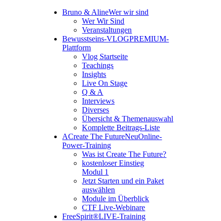
Bruno & Aline
Wer wir sind
Wer Wir Sind
Veranstaltungen
Bewusstseins-VLOG
PREMIUM-
Plattform
Vlog Startseite
Teachings
Insights
Live On Stage
Q & A
Interviews
Diverses
Übersicht & Themenauswahl
Komplette Beitrags-Liste
A
Create The Future
Neu
Online-
Power-Training
Was ist Create The Future?
kostenloser Einstieg
Modul 1
Jetzt Starten und ein Paket
auswählen
Module im Überblick
CTF Live-Webinare
FreeSpirit®
LIVE-Training