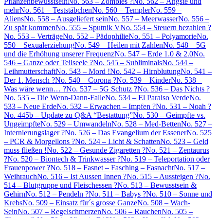
Pflanzenbewusstsein
No. 563 – Zombies ?
No. 562 – Ängste und
mehr
No. 561 – Teststäbchen
No. 560 – Templer
No. 559 –
Aliens
No. 558 – Ausgeliefert sein
No. 557 – Meerwasser
No. 556 –
Zu spät kommen
No. 555 – Sputnik V
No. 554 – Steuern bezahlen ?
No. 553 – Verträge
No. 552 – Pädophilie
No. 551 – Polyamorie
No.
550 – Sexualerziehung
No. 549 – Heilen mit Zahlen
No. 548 – 5G
und die Erhöhung unserer Frequenz
No. 547 – Erde 1.0 & 2.0
No.
546 – Ganze oder Teilseele ?
No. 545 – Subliminals
No. 544 –
Leihmutterschaft
No. 543 – Mord !
No. 542 – Hirnblutung
No. 541 –
Der 1. Mensch ?
No. 540 – Corona ?
No. 539 – Kinder
No. 538 –
Was wäre wenn… ?
No. 537 – 5G Schutz ?
No. 536 – Das Nichts ?
No. 535 – Die Wenn-Dann-Falle
No. 534 – El Paraiso Verde
No.
533 – Neue Erde
No. 532 – Erwachen – Impfen ?
No. 531 – Noah ?
No. 445b – Update zu Q&A “Bestattung”
No. 530 – Geimpfte vs.
Ungeimpfte
No. 529 – Umwandeln
No. 528 – Med-Betten
No. 527 –
Internierungslager ?
No. 526 – Das Evangelium der Essener
No. 525
– PCR & Morgellons ?
No. 524 – Licht & Schatten
No. 523 – Geld
muss fließen !
No. 522 – Gesunde Zigaretten ?
No. 521 – Zentaurus
?
No. 520 – Biontech & Trinkwasser ?
No. 519 – Teleportation oder
Frauenpower ?
No. 518 – Fasnet – Fasching – Fasnacht
No. 517 –
Weihrauch
No. 516 – Ist Aussen Innen ?
No. 515 – Aussteigen ?
No.
514 – Blutgruppe und Fleischessen ?
No. 513 – Bewusstsein &
Gehirn
No. 512 – Pendeln ?
No. 511 – Babys ?
No. 510 – Sonne und
Krebs
No. 509 – Einsatz für´s grosse Ganze
No. 508 – Wach-
Sein
No. 507 – Regelschmerzen
No. 506 – Rauchen
No. 505 –