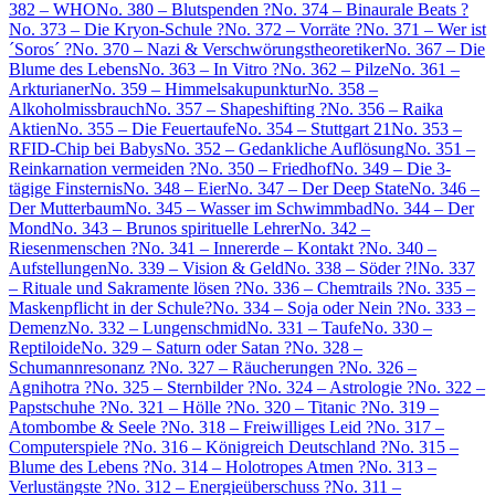
382 – WHO
No. 380 – Blutspenden ?
No. 374 – Binaurale Beats ?
No. 373 – Die Kryon-Schule ?
No. 372 – Vorräte ?
No. 371 – Wer ist
´Soros´ ?
No. 370 – Nazi & Verschwörungstheoretiker
No. 367 – Die
Blume des Lebens
No. 363 – In Vitro ?
No. 362 – Pilze
No. 361 –
Arkturianer
No. 359 – Himmelsakupunktur
No. 358 –
Alkoholmissbrauch
No. 357 – Shapeshifting ?
No. 356 – Raika
Aktien
No. 355 – Die Feuertaufe
No. 354 – Stuttgart 21
No. 353 –
RFID-Chip bei Babys
No. 352 – Gedankliche Auflösung
No. 351 –
Reinkarnation vermeiden ?
No. 350 – Friedhof
No. 349 – Die 3-
tägige Finsternis
No. 348 – Eier
No. 347 – Der Deep State
No. 346 –
Der Mutterbaum
No. 345 – Wasser im Schwimmbad
No. 344 – Der
Mond
No. 343 – Brunos spirituelle Lehrer
No. 342 –
Riesenmenschen ?
No. 341 – Innererde – Kontakt ?
No. 340 –
Aufstellungen
No. 339 – Vision & Geld
No. 338 – Söder ?!
No. 337
– Rituale und Sakramente lösen ?
No. 336 – Chemtrails ?
No. 335 –
Maskenpflicht in der Schule?
No. 334 – Soja oder Nein ?
No. 333 –
Demenz
No. 332 – Lungenschmid
No. 331 – Taufe
No. 330 –
Reptiloide
No. 329 – Saturn oder Satan ?
No. 328 –
Schumannresonanz ?
No. 327 – Räucherungen ?
No. 326 –
Agnihotra ?
No. 325 – Sternbilder ?
No. 324 – Astrologie ?
No. 322 –
Papstschuhe ?
No. 321 – Hölle ?
No. 320 – Titanic ?
No. 319 –
Atombombe & Seele ?
No. 318 – Freiwilliges Leid ?
No. 317 –
Computerspiele ?
No. 316 – Königreich Deutschland ?
No. 315 –
Blume des Lebens ?
No. 314 – Holotropes Atmen ?
No. 313 –
Verlustängste ?
No. 312 – Energieüberschuss ?
No. 311 –