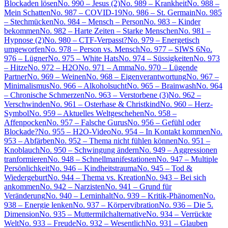
Blockaden lösen
No. 990 – Jesus (2)
No. 989 – Krankheit
No. 988 –
Mein Schatten
No. 987 – COVID-19
No. 986 – St. Germain
No. 985
– Stechmücken
No. 984 – Mensch – Person
No. 983 – Kinder
bekommen
No. 982 – Harte Zeiten – Starke Menschen
No. 981 –
Hypnose (2)
No. 980 – CTF-Verpasst?
No. 979 – Energetisch
umgeworfen
No. 978 – Person vs. Mensch
No. 977 – SIWS 6
No.
976 – Lügner
No. 975 – White Hats
No. 974 – Süssigkeiten
No. 973
– Hitze
No. 972 – H2O
No. 971 – Amma
No. 970 – Lügende
Partner
No. 969 – Weinen
No. 968 – Eigenverantwortung
No. 967 –
Minimalismus
No. 966 – Alkoholsucht
No. 965 – Brainwash
No. 964
– Chronische Schmerzen
No. 963 – Verstorbene (3)
No. 962 –
Verschwinden
No. 961 – Osterhase & Christkind
No. 960 – Herz-
Symbol
No. 959 – Aktuelles Weltgeschehen
No. 958 –
Affenpocken
No. 957 – Falsche Gurus
No. 956 – Gefühl oder
Blockade?
No. 955 – H2O-Video
No. 954 – In Kontakt kommen
No.
953 – Abfärben
No. 952 – Thema nicht fühlen können
No. 951 –
Knoblauch
No. 950 – Schwingung ändern
No. 949 – Aggressionen
tranformieren
No. 948 – Schnellmanifestationen
No. 947 – Multiple
Persönlichkeit
No. 946 – Kindheitstrauma
No. 945 – Tod &
Wiedergeburt
No. 944 – Thema vs. Kreation
No. 943 – Bei sich
ankommen
No. 942 – Narzisten
No. 941 – Grund für
Veränderung
No. 940 – Lerninhalt
No. 939 – Kritik-Phänomen
No.
938 – Energie lenken
No. 937 – Körpervibration
No. 936 – Die 5.
Dimension
No. 935 – Muttermilchalternative
No. 934 – Verrückte
Welt
No. 933 – Freude
No. 932 – Wesentlich
No. 931 – Glauben