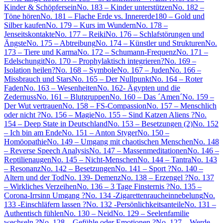
Kinder & Schöpfersein
No. 183 – Kinder unterstützen
No. 182 –
Töne hören
No. 181 – Flache Erde vs. Innererde
180 – Gold und
Silber kaufen
No. 179 – Kurs im Wundern
No. 178 –
Jenseitskontakte
No. 177 – Reiki
No. 176 – Schlafstörungen und
Ängste
No. 175 – Abtreibung
No. 174 – Künstler und Strukturen
No.
173 – Tiere und Karma
No. 172 – Schumann-Frequenz
No. 171 –
Edelschungit
No. 170 – Prophylaktisch integrieren?
No. 169 –
Isolation heilen?
No. 168 – Symbole
No. 167 – Juden
No. 166 –
Missbrauch und Stars
No. 165 – Der Nullpunkt
No. 164 – Roter
Faden
No. 163 – Wesenheiten
No. 162- Ägypten und die
Zedernuss
No. 161 – Blutgruppen
No. 160 – Das ´Amen´
No. 159 –
Der Wut vertrauen
No. 158 – FS-Compassion
No. 157 – Menschlich
oder nicht ?
No. 156 – Magie
No. 155 – Sind Katzen Aliens ?
No.
154 – Deep State in Deutschland
No. 153 – Besetzungen (2)
No. 152
– Ich bin am Ende
No. 151 – Anton Styger
No. 150 –
Homöopathie
No. 149 – Umgang mit chaotischen Menschen
No. 148
– Reverse Speech Analysis
No. 147 – Massenmeditationen
No. 146 –
Reptilienaugen
No. 145 – Nicht-Menschen
No. 144 – Tantra
No. 143
– Resonanz
No. 142 – Besetzungen
No. 141 – Sport ?
No. 140 –
Altern und der Tod
No. 139- Demenz
No. 138 – Erzengel ?
No. 137
– Wirkliches Verzeihen
No. 136 – 3 Tage Finsternis ?
No. 135 –
Corona-Irrsinn Umgang ?
No. 134 -Zigarettenraucheinnebelung
No.
133 -Einschläfern lassen ?
No. 132 -Persönlichkeitsanteile
No. 131 –
Authentisch fühlen
No. 130 – Neid
No. 129 – Seelenfamilie
wechseln ?
No. 128 – Gefühle oder Emotionen ?
No. 127 – Werde