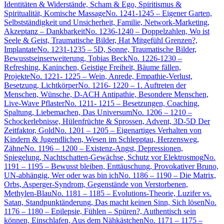
Identitäten & Widerstände, Scham & Ego, Spiritismus &
Spiritualität, Komische Massage
No. 1241-1245 – Eigener Garten,
Selbstständigkeit und Unsicherheit, Familie, Network-Marketing,
Akzeptanz – Dankbarkeit
No. 1236-1240 – Doppelzahlen, Wo ist
Seele & Geist, Traumatische Bilder, Hat Mitgefühl Grenzen?,
Implantate
No. 1231-1235 – 5D, Sonne, Traumatische Bilder,
Bewusstseinserweiterung, Tobias Beck
No. 1226-1230 –
Refreshing, Kaninchen, Geistige Freiheit, Bäume fällen,
Projekte
No. 1221- 1225 – Wein, Anrede, Empathie-Verlust,
Besetzung, Lichtkörper
No. 1216- 1220 – 1. Auftreten der
Menschen, Wünsche, D-ACH Antipathie, Besondere Menschen,
Live-Wave Pflaster
No. 1211- 1215 – Besetzungen, Coaching,
Spaltung, Liebemachen, Das Universum
No. 1206 – 1210 –
Schockerlebnisse, Hülenfrüchte & Sprossen, Advent, 3D-5D Der
Zeitfaktor, Gold
No. 1201 – 1205 – Eigenartiges Verhalten von
Kindern & Jugendlichen, Wesen im Schlepptau, Herzensweg,
Zähne
No. 1196 – 1200 – Existenz-Angst, Depressionen,
Spiegelung, Nachtschatten-Gewächse, Schutz vor Elektrosmog
No.
1191 – 1195 – Bewusst bleiben, Enttäuschung, Provokativer Bruno,
UN-abhängig, Wer oder was bin ich
No. 1186 – 1190 – Die Matrix,
Orbs, Asperger-Syndrom, Gegenstände von Verstorbenen,
Methylen-Blau
No. 1181 – 1185 – Evolutions-Theorie, Luzifer vs.
Satan, Standpunktänderung, Das macht keinen Sinn, Sich lösen
No.
1176 – 1180 – Epilepsie, Fühlen – Spüren?, Authentisch sein
können, Einschlafen, Aus dem Nähkästchen
No. 1171 – 1175 –