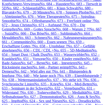
Kopfschmerz-Verwirrung
No. 684 – Haustiere
No. 683 – Tierwelt in
5D
No. 682 – Schlaganfall
No. 681 – Klaus Schwab
No. 680 –
Blavatsky
No. 679 – 20 Minuten
No. 678 – Spinnen-Phobie
No. 677
– Abtrünnige
No. 676 – Wirre Therapeuten
No. 675 – Spirulina-
Smoothie
No. 674 – Offenbarung
No. 673 – FreeSpirit online ?
No.
672 – Jesus Christus
No. 671 – Aufstand ?
No. 670 – Die
Geimpften
No. 669 – Gottes Sprache
No. 668 – Warum 2 ?!
No. 667
– Suizid
No. 666 – Das Böse
No. 665 – Subliminals
No. 664 –
Megalithen
No. 663 – Schmerz
No. 662 – Nahrungsergänzungen
No.
661 – Communities
No. 660 – Essen segnen ?
No. 659 –
Erschaffung Gottes ?
No. 658 – Urushdaur ?
No. 657 – Gefühle
abnehmen
No. 656 – CDL / CDL +
No. 655 – 5D-Meditation
No.
654 – Smart Dust / Chalk Dust
No. 653 – Wasserwirbler
No. 652 –
Krankheit
No. 651 – Vorsorge
No. 650 – Kinder entgiften
No. 649 –
Bade-Saison
No. 647 – Berge
No. 646 – Integrieren
No. 645 –
Rückgängig machen
No. 644 – Partner geimpft!
No. 643 –
Demenz
No. 642 – Wird alles gut ?
No. 641 – Blutspenden &
Impfung ?
No. 640 – Wie lange noch ?
No. 639 – Eigenblutspende ?
No. 638 – Wettermanipulation
No. 637 – Wo stehe ich ?
No. 636 –
Synchronische Linien
No. 635 – Krieg
No. 634 – Med-Betten
No.
633 – Seminare in der Schweiz
No. 632 – Vergebung
No. 631 –
Widerstand ?
No. 630 – Todgeweihte
No. 629 – Medialität
No. 628 –
Selbstsabotage
No. 627 – Demonstration
No. 626 – Aura & Sex
No.
625 – Impftod
No. 624 – Sex und Niesen
No. 623 – Dreadlocks
No.