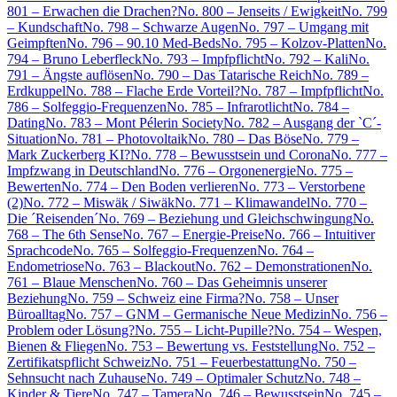
801 – Erwachen die Drachen?
No. 800 – Jenseits / Ewigkeit
No. 799
– Kundschaft
No. 798 – Schwarze Augen
No. 797 – Umgang mit
Geimpften
No. 796 – 90.10 Med-Beds
No. 795 – Kolzov-Platten
No.
794 – Bruno Leberfleck
No. 793 – Impfpflicht
No. 792 – Kali
No.
791 – Ängste auflösen
No. 790 – Das Tatarische Reich
No. 789 –
Erdkuppel
No. 788 – Flache Erde Vorteil?
No. 787 – Impfpflicht
No.
786 – Solfeggio-Frequenzen
No. 785 – Infrarotlicht
No. 784 –
Dating
No. 783 – Mont Pélerin Society
No. 782 – Ausgang der `C´-
Situation
No. 781 – Photovoltaik
No. 780 – Das Böse
No. 779 –
Mark Zuckerberg KI?
No. 778 – Bewusstsein und Corona
No. 777 –
Impfzwang in Deutschland
No. 776 – Orgonenergie
No. 775 –
Bewerten
No. 774 – Den Boden verlieren
No. 773 – Verstorbene
(2)
No. 772 – Miswäk / Siwäk
No. 771 – Klimawandel
No. 770 –
Die ´Reisenden´
No. 769 – Beziehung und Gleichschwingung
No.
768 – The 6th Sense
No. 767 – Energie-Preise
No. 766 – Intuitiver
Sprachcode
No. 765 – Solfeggio-Frequenzen
No. 764 –
Endometriose
No. 763 – Blackout
No. 762 – Demonstrationen
No.
761 – Blaue Menschen
No. 760 – Das Geheimnis unserer
Beziehung
No. 759 – Schweiz eine Firma?
No. 758 – Unser
Büroalltag
No. 757 – GNM – Germanische Neue Medizin
No. 756 –
Problem oder Lösung?
No. 755 – Licht-Pupille?
No. 754 – Wespen,
Bienen & Fliegen
No. 753 – Bewertung vs. Feststellung
No. 752 –
Zertifikatspflicht Schweiz
No. 751 – Feuerbestattung
No. 750 –
Sehnsucht nach Zuhause
No. 749 – Optimaler Schutz
No. 748 –
Kinder & Tiere
No. 747 – Tamera
No. 746 – Bewusstsein
No. 745 –