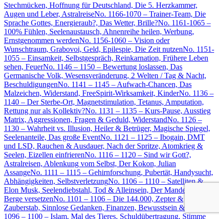
Stechmücken, Hoffnung für Deutschland, Die 5. Herzkammer,
Augen und Leber, Astralreise
No. 1166-1070 – Trainer-Team, Die
Sprache Gottes, Energieraub?, Das Wetter, Brille?
No. 1161-1065 –
100% Fühlen, Seelenaustausch, Ahnenreihe heilen, Werbung,
Ernstgenommen werden
No. 1156-1060 – Vision oder
Wunschtraum, Grabovoi, Geld, Epilespie, Die Zeit nutzen
No. 1151-
1055 – Einsamkeit, Selbstgespräch, Reinkarnation, Frühere Leben
sehen, Feuer
No. 1146 – 1150 – Bewertung loslassen, Das
Germanische Volk, Wesensveränderung, 2 Welten / Tag & Nacht,
Beschuldigungen
No. 1141 – 1145 – Aufwach-Chancen, Das
Malzeichen, Widerstand, FreeSpirit-Wirksamkeit, Kinder
No. 1136 –
1140 – Der Sterbe-Ort, Magnetstimulation, Tetanus, Amputation,
Rettung nur als Kollektiv?
No. 1131 – 1135 – Kurs-Pause, Ausstieg
Matrix, Aggressionen, Fragen & Geduld, Widerstand
No. 1126 –
1130 – Wahrheit vs. Illusion, Heiler & Betrüger, Magische Spiegel,
Seelenanteile, Das große Event
No. 1121 – 1125 – Ibogain, DMT
und LSD, Rauchen & Ausdauer, Nach der Spritze, Atomkrieg &
Seelen, Eizellen einfrieren
No. 1116 – 1120 – Sind wir Gott?,
Astralreisen, Ablenkung vom Selbst, Der Kokon, Julian
Assange
No. 1111 – 1115 – Gehirnforschung, Pubertät, Handysucht,
Abhängigkeiten, Selbstverletzung
No. 1106 – 1110 – Satelliten &
Elon Musk, Seelendiebstahl, Tod & Alleinsein, Der Mandela-Effekt,
Berge versetzen
No. 1101 – 1106 – Die 144.000, Zepter &
Zauberstab, Sinnlose Gedanken, Finanzen, Bewusstsein & Geld
No.
1096 – 1100 – Islam, Mal des Tieres, Schuldübertragung, Stimme