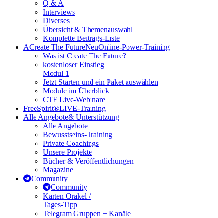
Q & A
Interviews
Diverses
Übersicht & Themenauswahl
Komplette Beitrags-Liste
A
Create The Future
Neu
Online-Power-Training
Was ist Create The Future?
kostenloser Einstieg
Modul 1
Jetzt Starten und ein Paket auswählen
Module im Überblick
CTF Live-Webinare
FreeSpirit®
LIVE-Training
Alle Angebote
& Unterstützung
Alle Angebote
Bewusstseins-Training
Private Coachings
Unsere Projekte
Bücher & Veröffentlichungen
Magazine
Community
Community
Karten Orakel /
Tages-Tipp
Telegram Gruppen + Kanäle