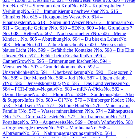
622 – Loom of Dreams
No. 621 – Geistwesen sehen
No. 620 – Neue
Erde
No. 619 – Sirren um den Kopf
No. 618 – Kupferspiralen /
Verhütung
No. 617 – Immunisierung nachweisbar ?
No. 616 –
Chimären
No. 615 – Hexagonales Wasser
No. 614 –
Finanzsystem
No. 613 – Spreu und Weizen
No. 612 – Intimrasur
No.
611 – Geimpfte Gefahr ?
No. 610 – 5D
No. 609 – Mai Grundkurs ?
No. 608 – Retten
No. 607 – Noch spiritueller ?
No. 606 – Meine
Kinder…
No. 605 – Abtreibung
No. 604 – Du bist ein Lehrer
No.
603 – Mond
No. 601 – Zähne knirschen
No. 600 – Weisses oder
blaues Licht ?
No. 599 – Gefährliche Kontakte ?
No. 598 – Die Elite
stürzen ?
No. 597 – Fehler beim Erschaffen
No. 596 –
CannerGrow
No. 595 – Erinnerungen löschen
No. 594 –
Menschen
No. 593 – Grundeinkommen
No. 592 –
Unsterblichkeit
No. 591 – Überbevölkerung
No. 590 – Egregoren ?
No. 589 – Der Mensch
No. 588 – Jod ?
No. 587 – Lügen erlaubt
?!
No. 586 – Jenseitskontakt (2)
No. 585 – Das Land verlassen
No.
584 – PCR-Positiv-Negativ
No. 583 – mRNA-Pieks
No. 582 –
Ozon-Therapie
No. 581 – Fluorid
No. 580+ – Sonderausgabe – Abo
& Support-Infos !
No. 580 – Öl ?
No. 579 – Nürnberger Kodex ?
No.
578 – Stabil sein ?
No. 577 – Schöne Haut
No. 576 – Mainstream-
Familie ?
No. 575 – Wasser mineralisieren ?
No. 574 – Zähneputzen
?
No. 573 – Corona-Getestete
No. 572 – Im Trainerraum
No. 571 –
Portaltage
No. 570 – Augenweiss
No. 569 – Oprah Winfrey
No. 568
– Orgonenergie messen
No. 567 – Marihuana
No. 566 –
Albträume
No. 565 – Nahrungsergänzungsmittel
No. 564 –