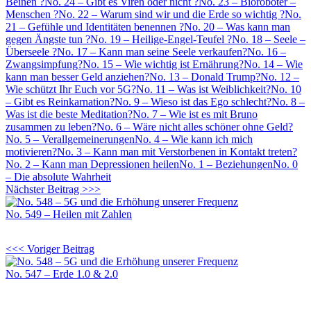
Beinen ?
No. 24 – Gibt es Viren oder nicht ?
No. 23 – Bioroboter –
Menschen ?
No. 22 – Warum sind wir und die Erde so wichtig ?
No.
21 – Gefühle und Identitäten benennen ?
No. 20 – Was kann man
gegen Ängste tun ?
No. 19 – Heilige-Engel-Teufel ?
No. 18 – Seele –
Überseele ?
No. 17 – Kann man seine Seele verkaufen?
No. 16 –
Zwangsimpfung?
No. 15 – Wie wichtig ist Ernährung?
No. 14 – Wie
kann man besser Geld anziehen?
No. 13 – Donald Trump?
No. 12 –
Wie schützt Ihr Euch vor 5G?
No. 11 – Was ist Weiblichkeit?
No. 10
– Gibt es Reinkarnation?
No. 9 – Wieso ist das Ego schlecht?
No. 8 –
Was ist die beste Meditation?
No. 7 – Wie ist es mit Bruno
zusammen zu leben?
No. 6 – Wäre nicht alles schöner ohne Geld?
No. 5 – Verallgemeinerungen
No. 4 – Wie kann ich mich
motivieren?
No. 3 – Kann man mit Verstorbenen in Kontakt treten?
No. 2 – Kann man Depressionen heilen
No. 1 – Beziehungen
No. 0
– Die absolute Wahrheit
Nächster Beitrag >>>
No. 549 – Heilen mit Zahlen
<<< Voriger Beitrag
No. 547 – Erde 1.0 & 2.0