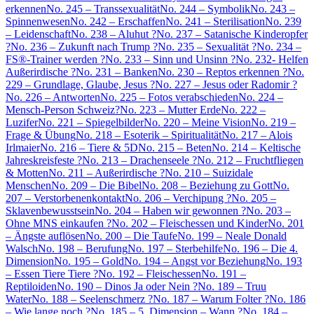
erkennen
No. 245 – Transsexualität
No. 244 – Symbolik
No. 243 –
Spinnenwesen
No. 242 – Erschaffen
No. 241 – Sterilisation
No. 239
– Leidenschaft
No. 238 – Aluhut ?
No. 237 – Satanische Kinderopfer
?
No. 236 – Zukunft nach Trump ?
No. 235 – Sexualität ?
No. 234 –
FS®-Trainer werden ?
No. 233 – Sinn und Unsinn ?
No. 232- Helfen
Außerirdische ?
No. 231 – Banken
No. 230 – Reptos erkennen ?
No.
229 – Grundlage, Glaube, Jesus ?
No. 227 – Jesus oder Radomir ?
No. 226 – Antworten
No. 225 – Fotos verabschieden
No. 224 –
Mensch-Person Schweiz?
No. 223 – Mutter Erde
No. 222 –
Luzifer
No. 221 – Spiegelbilder
No. 220 – Meine Vision
No. 219 –
Frage & Übung
No. 218 – Esoterik – Spiritualität
No. 217 – Alois
Irlmaier
No. 216 – Tiere & 5D
No. 215 – Beten
No. 214 – Keltische
Jahreskreisfeste ?
No. 213 – Drachenseele ?
No. 212 – Fruchtfliegen
& Motten
No. 211 – Außerirdische ?
No. 210 – Suizidale
Menschen
No. 209 – Die Bibel
No. 208 – Beziehung zu Gott
No.
207 – Verstorbenenkontakt
No. 206 – Verchipung ?
No. 205 –
Sklavenbewusstsein
No. 204 – Haben wir gewonnen ?
No. 203 –
Ohne MNS einkaufen ?
No. 202 – Fleischessen und Kinder
No. 201
– Ängste auflösen
No. 200 – Die Taufe
No. 199 – Neale Donald
Walsch
No. 198 – Berufung
No. 197 – Sterbehilfe
No. 196 – Die 4.
Dimension
No. 195 – Gold
No. 194 – Angst vor Beziehung
No. 193
– Essen Tiere Tiere ?
No. 192 – Fleischessen
No. 191 –
Reptiloiden
No. 190 – Dinos Ja oder Nein ?
No. 189 – Truu
Water
No. 188 – Seelenschmerz ?
No. 187 – Warum Folter ?
No. 186
– Wie lange noch ?
No. 185 – 5. Dimension – Wann ?
No. 184 –