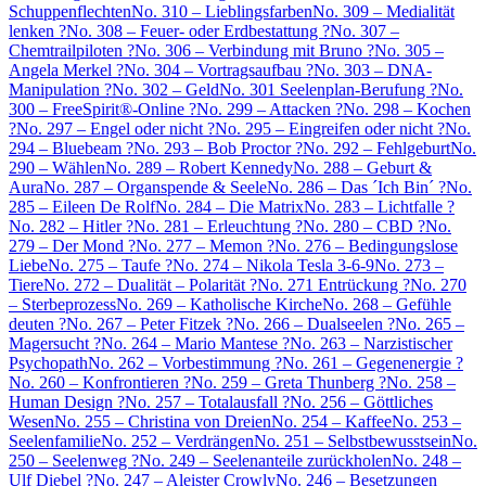
Schuppenflechten
No. 310 – Lieblingsfarben
No. 309 – Medialität
lenken ?
No. 308 – Feuer- oder Erdbestattung ?
No. 307 –
Chemtrailpiloten ?
No. 306 – Verbindung mit Bruno ?
No. 305 –
Angela Merkel ?
No. 304 – Vortragsaufbau ?
No. 303 – DNA-
Manipulation ?
No. 302 – Geld
No. 301 Seelenplan-Berufung ?
No.
300 – FreeSpirit®-Online ?
No. 299 – Attacken ?
No. 298 – Kochen
?
No. 297 – Engel oder nicht ?
No. 295 – Eingreifen oder nicht ?
No.
294 – Bluebeam ?
No. 293 – Bob Proctor ?
No. 292 – Fehlgeburt
No.
290 – Wählen
No. 289 – Robert Kennedy
No. 288 – Geburt &
Aura
No. 287 – Organspende & Seele
No. 286 – Das ´Ich Bin´ ?
No.
285 – Eileen De Rolf
No. 284 – Die Matrix
No. 283 – Lichtfalle ?
No. 282 – Hitler ?
No. 281 – Erleuchtung ?
No. 280 – CBD ?
No.
279 – Der Mond ?
No. 277 – Memon ?
No. 276 – Bedingungslose
Liebe
No. 275 – Taufe ?
No. 274 – Nikola Tesla 3-6-9
No. 273 –
Tiere
No. 272 – Dualität – Polarität ?
No. 271 Entrückung ?
No. 270
– Sterbeprozess
No. 269 – Katholische Kirche
No. 268 – Gefühle
deuten ?
No. 267 – Peter Fitzek ?
No. 266 – Dualseelen ?
No. 265 –
Magersucht ?
No. 264 – Mario Mantese ?
No. 263 – Narzistischer
Psychopath
No. 262 – Vorbestimmung ?
No. 261 – Gegenenergie ?
No. 260 – Konfrontieren ?
No. 259 – Greta Thunberg ?
No. 258 –
Human Design ?
No. 257 – Totalausfall ?
No. 256 – Göttliches
Wesen
No. 255 – Christina von Dreien
No. 254 – Kaffee
No. 253 –
Seelenfamilie
No. 252 – Verdrängen
No. 251 – Selbstbewusstsein
No.
250 – Seelenweg ?
No. 249 – Seelenanteile zurückholen
No. 248 –
Ulf Diebel ?
No. 247 – Aleister Crowly
No. 246 – Besetzungen