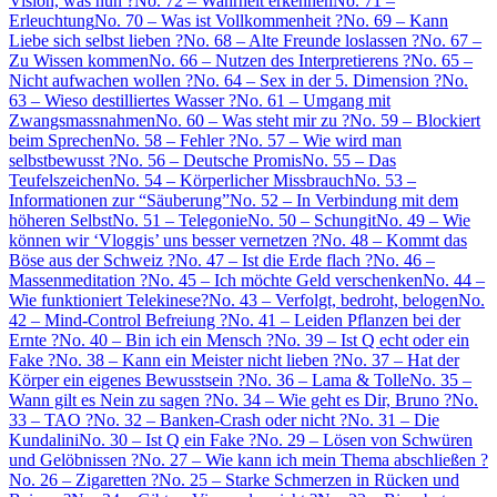
Vision, was nun ?
No. 72 – Wahrheit erkennen
No. 71 –
Erleuchtung
No. 70 – Was ist Vollkommenheit ?
No. 69 – Kann
Liebe sich selbst lieben ?
No. 68 – Alte Freunde loslassen ?
No. 67 –
Zu Wissen kommen
No. 66 – Nutzen des Interpretierens ?
No. 65 –
Nicht aufwachen wollen ?
No. 64 – Sex in der 5. Dimension ?
No.
63 – Wieso destilliertes Wasser ?
No. 61 – Umgang mit
Zwangsmassnahmen
No. 60 – Was steht mir zu ?
No. 59 – Blockiert
beim Sprechen
No. 58 – Fehler ?
No. 57 – Wie wird man
selbstbewusst ?
No. 56 – Deutsche Promis
No. 55 – Das
Teufelszeichen
No. 54 – Körperlicher Missbrauch
No. 53 –
Informationen zur “Säuberung”
No. 52 – In Verbindung mit dem
höheren Selbst
No. 51 – Telegonie
No. 50 – Schungit
No. 49 – Wie
können wir ‘Vloggis’ uns besser vernetzen ?
No. 48 – Kommt das
Böse aus der Schweiz ?
No. 47 – Ist die Erde flach ?
No. 46 –
Massenmeditation ?
No. 45 – Ich möchte Geld verschenken
No. 44 –
Wie funktioniert Telekinese?
No. 43 – Verfolgt, bedroht, belogen
No.
42 – Mind-Control Befreiung ?
No. 41 – Leiden Pflanzen bei der
Ernte ?
No. 40 – Bin ich ein Mensch ?
No. 39 – Ist Q echt oder ein
Fake ?
No. 38 – Kann ein Meister nicht lieben ?
No. 37 – Hat der
Körper ein eigenes Bewusstsein ?
No. 36 – Lama & Tolle
No. 35 –
Wann gilt es Nein zu sagen ?
No. 34 – Wie geht es Dir, Bruno ?
No.
33 – TAO ?
No. 32 – Banken-Crash oder nicht ?
No. 31 – Die
Kundalini
No. 30 – Ist Q ein Fake ?
No. 29 – Lösen von Schwüren
und Gelöbnissen ?
No. 27 – Wie kann ich mein Thema abschließen ?
No. 26 – Zigaretten ?
No. 25 – Starke Schmerzen in Rücken und