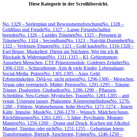
Diese Kategorie in der Scrollübersicht.
No. 1329 – Seelenplan und Bewusstseinsforschung
No. 1328 –
Geldfluss und Freude
No. 1327 – Lange Freundschaften
beenden
No. 1326 – Luzides Träumen
No. 1325 – Personen in
Träumen
No. 1324 – Secondhand
No. 1323 – Naivität-Dummheit
No.
1322 – Verletzen-Triggern
No. 1321 – Gold kaufen
No. 1316-1320 –
Esel Bruno, Muskeltest, Dienst am Nächsten, Wer bin ich &
Blockade & Widerstand
No. 1311-1315 – KI, Gehirntumore,
Aussehen Menschen, CTF Präsenzmodule, Goldenes Zeitalter
No.
1306-1310 – Schizophrenie, Arm & viele Kinder, Lebensdauer,
Social-Media, Putzen
No. 1301-1305 – Aura, Geld,
Erbstreitigkeiten, Déjà-vu, nicht präsent
No. 1296-1300 – Menschen,
Vegan oder vegetarisch, Mütter, Pension
No. 1291-1295 – Träume,
Trigger, Dualseelen, Gluthadion
No. 1286-1290 – Pflanzen,
Schedding, Neu-Geburt, Mystisches, Traum
No. 1281-1285 – anti
vegan, Ursprung rassen, Phänomen, Körperempfindung
No. 1276-
1280 – Fühlens, Wahrnehmung, hohe Herz
No. 1271-1274 – Innere
Kälte, Impulse, Musik
No. 1266-1270 – Wunsch, Mädchen/Jungs,
Rückführungen
No. 1261-1265 – 5 Jahre, Psychiatrie, Monster,
Mantren
No. 1256-1260 – Drang und Druck, Kochen mit Alkohol,
Mangel, Tinnitus oder nicht
No. 1251-1255 – Geburtstag feiern,
Transformation, Bierzelt, Anschreien, Folgen
No. 1246-1250 –