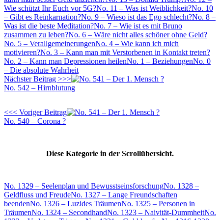
Wie schützt Ihr Euch vor 5G?
No. 11 – Was ist Weiblichkeit?
No. 10
– Gibt es Reinkarnation?
No. 9 – Wieso ist das Ego schlecht?
No. 8 –
Was ist die beste Meditation?
No. 7 – Wie ist es mit Bruno
zusammen zu leben?
No. 6 – Wäre nicht alles schöner ohne Geld?
No. 5 – Verallgemeinerungen
No. 4 – Wie kann ich mich
motivieren?
No. 3 – Kann man mit Verstorbenen in Kontakt treten?
No. 2 – Kann man Depressionen heilen
No. 1 – Beziehungen
No. 0
– Die absolute Wahrheit
Nächster Beitrag >>>
No. 542 – Hirnblutung
<<< Voriger Beitrag
No. 540 – Corona ?
Diese Kategorie in der Scrollübersicht.
No. 1329 – Seelenplan und Bewusstseinsforschung
No. 1328 –
Geldfluss und Freude
No. 1327 – Lange Freundschaften
beenden
No. 1326 – Luzides Träumen
No. 1325 – Personen in
Träumen
No. 1324 – Secondhand
No. 1323 – Naivität-Dummheit
No.