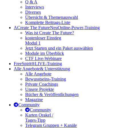
Q & A
Interviews
Diverses
Übersicht & Themenauswahl
Komplette Beitrags-Liste
A
Create The Future
Neu
Online-Power-Training
Was ist Create The Future?
kostenloser Einstieg
Modul 1
Jetzt Starten und ein Paket auswählen
Module im Überblick
CTF Live-Webinare
FreeSpirit®
LIVE-Training
Alle Angebote
& Unterstützung
Alle Angebote
Bewusstseins-Training
Private Coachings
Unsere Projekte
Bücher & Veröffentlichungen
Magazine
Community
Community
Karten Orakel /
Tages-Tipp
Telegram Gruppen + Kanäle