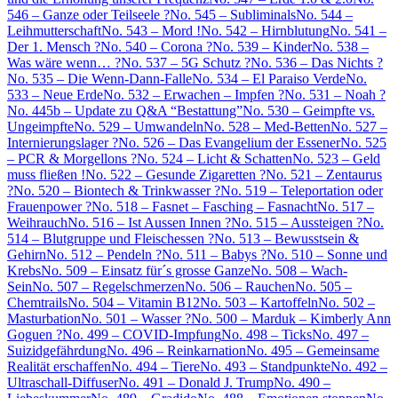
546 – Ganze oder Teilseele ?
No. 545 – Subliminals
No. 544 –
Leihmutterschaft
No. 543 – Mord !
No. 542 – Hirnblutung
No. 541 –
Der 1. Mensch ?
No. 540 – Corona ?
No. 539 – Kinder
No. 538 –
Was wäre wenn… ?
No. 537 – 5G Schutz ?
No. 536 – Das Nichts ?
No. 535 – Die Wenn-Dann-Falle
No. 534 – El Paraiso Verde
No.
533 – Neue Erde
No. 532 – Erwachen – Impfen ?
No. 531 – Noah ?
No. 445b – Update zu Q&A “Bestattung”
No. 530 – Geimpfte vs.
Ungeimpfte
No. 529 – Umwandeln
No. 528 – Med-Betten
No. 527 –
Internierungslager ?
No. 526 – Das Evangelium der Essener
No. 525
– PCR & Morgellons ?
No. 524 – Licht & Schatten
No. 523 – Geld
muss fließen !
No. 522 – Gesunde Zigaretten ?
No. 521 – Zentaurus
?
No. 520 – Biontech & Trinkwasser ?
No. 519 – Teleportation oder
Frauenpower ?
No. 518 – Fasnet – Fasching – Fasnacht
No. 517 –
Weihrauch
No. 516 – Ist Aussen Innen ?
No. 515 – Aussteigen ?
No.
514 – Blutgruppe und Fleischessen ?
No. 513 – Bewusstsein &
Gehirn
No. 512 – Pendeln ?
No. 511 – Babys ?
No. 510 – Sonne und
Krebs
No. 509 – Einsatz für´s grosse Ganze
No. 508 – Wach-
Sein
No. 507 – Regelschmerzen
No. 506 – Rauchen
No. 505 –
Chemtrails
No. 504 – Vitamin B12
No. 503 – Kartoffeln
No. 502 –
Masturbation
No. 501 – Wasser ?
No. 500 – Marduk – Kimberly Ann
Goguen ?
No. 499 – COVID-Impfung
No. 498 – Ticks
No. 497 –
Suizidgefährdung
No. 496 – Reinkarnation
No. 495 – Gemeinsame
Realität erschaffen
No. 494 – Tiere
No. 493 – Standpunkte
No. 492 –
Ultraschall-Diffuser
No. 491 – Donald J. Trump
No. 490 –