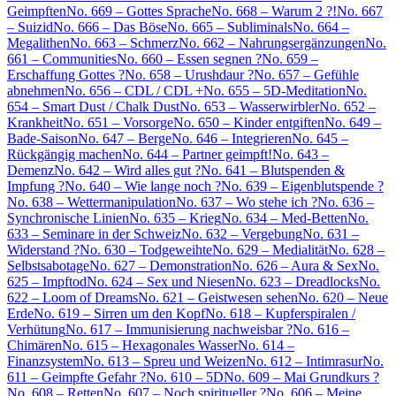
Geimpften
No. 669 – Gottes Sprache
No. 668 – Warum 2 ?!
No. 667
– Suizid
No. 666 – Das Böse
No. 665 – Subliminals
No. 664 –
Megalithen
No. 663 – Schmerz
No. 662 – Nahrungsergänzungen
No.
661 – Communities
No. 660 – Essen segnen ?
No. 659 –
Erschaffung Gottes ?
No. 658 – Urushdaur ?
No. 657 – Gefühle
abnehmen
No. 656 – CDL / CDL +
No. 655 – 5D-Meditation
No.
654 – Smart Dust / Chalk Dust
No. 653 – Wasserwirbler
No. 652 –
Krankheit
No. 651 – Vorsorge
No. 650 – Kinder entgiften
No. 649 –
Bade-Saison
No. 647 – Berge
No. 646 – Integrieren
No. 645 –
Rückgängig machen
No. 644 – Partner geimpft!
No. 643 –
Demenz
No. 642 – Wird alles gut ?
No. 641 – Blutspenden &
Impfung ?
No. 640 – Wie lange noch ?
No. 639 – Eigenblutspende ?
No. 638 – Wettermanipulation
No. 637 – Wo stehe ich ?
No. 636 –
Synchronische Linien
No. 635 – Krieg
No. 634 – Med-Betten
No.
633 – Seminare in der Schweiz
No. 632 – Vergebung
No. 631 –
Widerstand ?
No. 630 – Todgeweihte
No. 629 – Medialität
No. 628 –
Selbstsabotage
No. 627 – Demonstration
No. 626 – Aura & Sex
No.
625 – Impftod
No. 624 – Sex und Niesen
No. 623 – Dreadlocks
No.
622 – Loom of Dreams
No. 621 – Geistwesen sehen
No. 620 – Neue
Erde
No. 619 – Sirren um den Kopf
No. 618 – Kupferspiralen /
Verhütung
No. 617 – Immunisierung nachweisbar ?
No. 616 –
Chimären
No. 615 – Hexagonales Wasser
No. 614 –
Finanzsystem
No. 613 – Spreu und Weizen
No. 612 – Intimrasur
No.
611 – Geimpfte Gefahr ?
No. 610 – 5D
No. 609 – Mai Grundkurs ?
No. 608 – Retten
No. 607 – Noch spiritueller ?
No. 606 – Meine