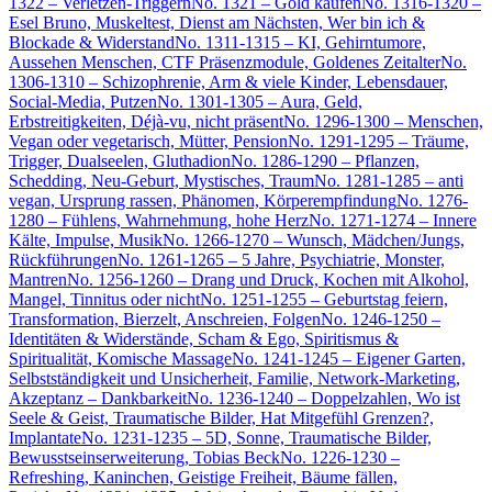
1322 – Verletzen-Triggern
No. 1321 – Gold kaufen
No. 1316-1320 –
Esel Bruno, Muskeltest, Dienst am Nächsten, Wer bin ich &
Blockade & Widerstand
No. 1311-1315 – KI, Gehirntumore,
Aussehen Menschen, CTF Präsenzmodule, Goldenes Zeitalter
No.
1306-1310 – Schizophrenie, Arm & viele Kinder, Lebensdauer,
Social-Media, Putzen
No. 1301-1305 – Aura, Geld,
Erbstreitigkeiten, Déjà-vu, nicht präsent
No. 1296-1300 – Menschen,
Vegan oder vegetarisch, Mütter, Pension
No. 1291-1295 – Träume,
Trigger, Dualseelen, Gluthadion
No. 1286-1290 – Pflanzen,
Schedding, Neu-Geburt, Mystisches, Traum
No. 1281-1285 – anti
vegan, Ursprung rassen, Phänomen, Körperempfindung
No. 1276-
1280 – Fühlens, Wahrnehmung, hohe Herz
No. 1271-1274 – Innere
Kälte, Impulse, Musik
No. 1266-1270 – Wunsch, Mädchen/Jungs,
Rückführungen
No. 1261-1265 – 5 Jahre, Psychiatrie, Monster,
Mantren
No. 1256-1260 – Drang und Druck, Kochen mit Alkohol,
Mangel, Tinnitus oder nicht
No. 1251-1255 – Geburtstag feiern,
Transformation, Bierzelt, Anschreien, Folgen
No. 1246-1250 –
Identitäten & Widerstände, Scham & Ego, Spiritismus &
Spiritualität, Komische Massage
No. 1241-1245 – Eigener Garten,
Selbstständigkeit und Unsicherheit, Familie, Network-Marketing,
Akzeptanz – Dankbarkeit
No. 1236-1240 – Doppelzahlen, Wo ist
Seele & Geist, Traumatische Bilder, Hat Mitgefühl Grenzen?,
Implantate
No. 1231-1235 – 5D, Sonne, Traumatische Bilder,
Bewusstseinserweiterung, Tobias Beck
No. 1226-1230 –
Refreshing, Kaninchen, Geistige Freiheit, Bäume fällen,