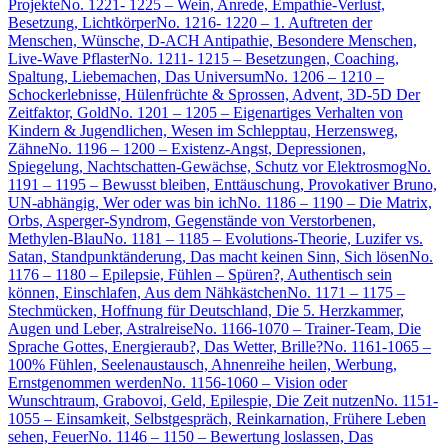
Projekte
No. 1221- 1225 – Wein, Anrede, Empathie-Verlust,
Besetzung, Lichtkörper
No. 1216- 1220 – 1. Auftreten der
Menschen, Wünsche, D-ACH Antipathie, Besondere Menschen,
Live-Wave Pflaster
No. 1211- 1215 – Besetzungen, Coaching,
Spaltung, Liebemachen, Das Universum
No. 1206 – 1210 –
Schockerlebnisse, Hülenfrüchte & Sprossen, Advent, 3D-5D Der
Zeitfaktor, Gold
No. 1201 – 1205 – Eigenartiges Verhalten von
Kindern & Jugendlichen, Wesen im Schlepptau, Herzensweg,
Zähne
No. 1196 – 1200 – Existenz-Angst, Depressionen,
Spiegelung, Nachtschatten-Gewächse, Schutz vor Elektrosmog
No.
1191 – 1195 – Bewusst bleiben, Enttäuschung, Provokativer Bruno,
UN-abhängig, Wer oder was bin ich
No. 1186 – 1190 – Die Matrix,
Orbs, Asperger-Syndrom, Gegenstände von Verstorbenen,
Methylen-Blau
No. 1181 – 1185 – Evolutions-Theorie, Luzifer vs.
Satan, Standpunktänderung, Das macht keinen Sinn, Sich lösen
No.
1176 – 1180 – Epilepsie, Fühlen – Spüren?, Authentisch sein
können, Einschlafen, Aus dem Nähkästchen
No. 1171 – 1175 –
Stechmücken, Hoffnung für Deutschland, Die 5. Herzkammer,
Augen und Leber, Astralreise
No. 1166-1070 – Trainer-Team, Die
Sprache Gottes, Energieraub?, Das Wetter, Brille?
No. 1161-1065 –
100% Fühlen, Seelenaustausch, Ahnenreihe heilen, Werbung,
Ernstgenommen werden
No. 1156-1060 – Vision oder
Wunschtraum, Grabovoi, Geld, Epilespie, Die Zeit nutzen
No. 1151-
1055 – Einsamkeit, Selbstgespräch, Reinkarnation, Frühere Leben
sehen, Feuer
No. 1146 – 1150 – Bewertung loslassen, Das