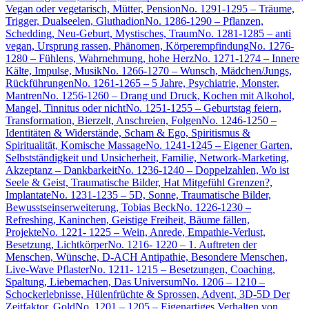
Vegan oder vegetarisch, Mütter, Pension
No. 1291-1295 – Träume,
Trigger, Dualseelen, Gluthadion
No. 1286-1290 – Pflanzen,
Schedding, Neu-Geburt, Mystisches, Traum
No. 1281-1285 – anti
vegan, Ursprung rassen, Phänomen, Körperempfindung
No. 1276-
1280 – Fühlens, Wahrnehmung, hohe Herz
No. 1271-1274 – Innere
Kälte, Impulse, Musik
No. 1266-1270 – Wunsch, Mädchen/Jungs,
Rückführungen
No. 1261-1265 – 5 Jahre, Psychiatrie, Monster,
Mantren
No. 1256-1260 – Drang und Druck, Kochen mit Alkohol,
Mangel, Tinnitus oder nicht
No. 1251-1255 – Geburtstag feiern,
Transformation, Bierzelt, Anschreien, Folgen
No. 1246-1250 –
Identitäten & Widerstände, Scham & Ego, Spiritismus &
Spiritualität, Komische Massage
No. 1241-1245 – Eigener Garten,
Selbstständigkeit und Unsicherheit, Familie, Network-Marketing,
Akzeptanz – Dankbarkeit
No. 1236-1240 – Doppelzahlen, Wo ist
Seele & Geist, Traumatische Bilder, Hat Mitgefühl Grenzen?,
Implantate
No. 1231-1235 – 5D, Sonne, Traumatische Bilder,
Bewusstseinserweiterung, Tobias Beck
No. 1226-1230 –
Refreshing, Kaninchen, Geistige Freiheit, Bäume fällen,
Projekte
No. 1221- 1225 – Wein, Anrede, Empathie-Verlust,
Besetzung, Lichtkörper
No. 1216- 1220 – 1. Auftreten der
Menschen, Wünsche, D-ACH Antipathie, Besondere Menschen,
Live-Wave Pflaster
No. 1211- 1215 – Besetzungen, Coaching,
Spaltung, Liebemachen, Das Universum
No. 1206 – 1210 –
Schockerlebnisse, Hülenfrüchte & Sprossen, Advent, 3D-5D Der
Zeitfaktor, Gold
No. 1201 – 1205 – Eigenartiges Verhalten von