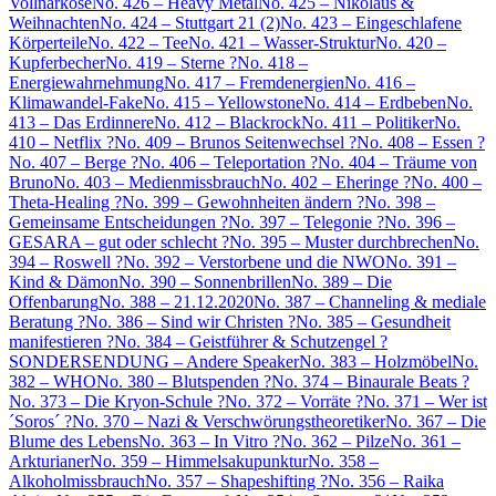
Vollnarkose
No. 426 – Heavy Metal
No. 425 – Nikolaus &
Weihnachten
No. 424 – Stuttgart 21 (2)
No. 423 – Eingeschlafene
Körperteile
No. 422 – Tee
No. 421 – Wasser-Struktur
No. 420 –
Kupferbecher
No. 419 – Sterne ?
No. 418 –
Energiewahrnehmung
No. 417 – Fremdenergien
No. 416 –
Klimawandel-Fake
No. 415 – Yellowstone
No. 414 – Erdbeben
No.
413 – Das Erdinnere
No. 412 – Blackrock
No. 411 – Politiker
No.
410 – Netflix ?
No. 409 – Brunos Seitenwechsel ?
No. 408 – Essen ?
No. 407 – Berge ?
No. 406 – Teleportation ?
No. 404 – Träume von
Bruno
No. 403 – Medienmissbrauch
No. 402 – Eheringe ?
No. 400 –
Theta-Healing ?
No. 399 – Gewohnheiten ändern ?
No. 398 –
Gemeinsame Entscheidungen ?
No. 397 – Telegonie ?
No. 396 –
GESARA – gut oder schlecht ?
No. 395 – Muster durchbrechen
No.
394 – Roswell ?
No. 392 – Verstorbene und die NWO
No. 391 –
Kind & Dämon
No. 390 – Sonnenbrillen
No. 389 – Die
Offenbarung
No. 388 – 21.12.2020
No. 387 – Channeling & mediale
Beratung ?
No. 386 – Sind wir Christen ?
No. 385 – Gesundheit
manifestieren ?
No. 384 – Geistführer & Schutzengel ?
SONDERSENDUNG – Andere Speaker
No. 383 – Holzmöbel
No.
382 – WHO
No. 380 – Blutspenden ?
No. 374 – Binaurale Beats ?
No. 373 – Die Kryon-Schule ?
No. 372 – Vorräte ?
No. 371 – Wer ist
´Soros´ ?
No. 370 – Nazi & Verschwörungstheoretiker
No. 367 – Die
Blume des Lebens
No. 363 – In Vitro ?
No. 362 – Pilze
No. 361 –
Arkturianer
No. 359 – Himmelsakupunktur
No. 358 –
Alkoholmissbrauch
No. 357 – Shapeshifting ?
No. 356 – Raika