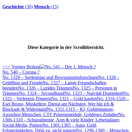
Geschichte
(30)
Mensch
(15)
Diese Kategorie in der Scrollübersicht.
<<< Voriger Beitrag
No. 540 – Corona ?
No. 1329 – Seelenplan und Bewusstseinsforschung
No. 1328 –
Geldfluss und Freude
No. 1327 – Lange Freundschaften
beenden
No. 1326 – Luzides Träumen
No. 1325 – Personen in
Träumen
No. 1324 – Secondhand
No. 1323 – Naivität-Dummheit
No.
1322 – Verletzen-Triggern
No. 1321 – Gold kaufen
No. 1316-1320 –
Esel Bruno, Muskeltest, Dienst am Nächsten, Wer bin ich &
Blockade & Widerstand
No. 1311-1315 – KI, Gehirntumore,
Aussehen Menschen, CTF Präsenzmodule, Goldenes Zeitalter
No.
1306-1310 – Schizophrenie, Arm & viele Kinder, Lebensdauer,
Social-Media, Putzen
No. 1301-1305 – Aura, Geld,
Erbstreitigkeiten, Déjà-vu, nicht präsent
No. 1296-1300 – Menschen,