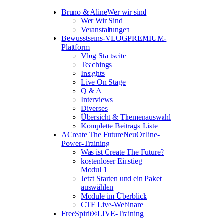
Bruno & Aline
Wer wir sind
Wer Wir Sind
Veranstaltungen
Bewusstseins-VLOG
PREMIUM-
Plattform
Vlog Startseite
Teachings
Insights
Live On Stage
Q & A
Interviews
Diverses
Übersicht & Themenauswahl
Komplette Beitrags-Liste
A
Create The Future
Neu
Online-
Power-Training
Was ist Create The Future?
kostenloser Einstieg
Modul 1
Jetzt Starten und ein Paket
auswählen
Module im Überblick
CTF Live-Webinare
FreeSpirit®
LIVE-Training