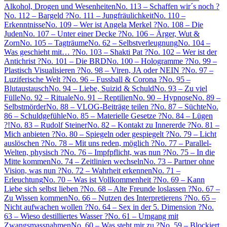
Alkohol, Drogen und Wesenheiten
No. 113 – Schaffen wir´s noch ?
No. 112 – Bargeld ?
No. 111 – Jungfräulichkeit
No. 110 –
Erkenntnisse
No. 109 – Wer ist Angela Merkel ?
No. 108 – Die
Juden
No. 107 – Unter einer Decke ?
No. 106 – Ärger, Wut &
Zorn
No. 105 – Tagträume
No. 62 – Selbstverleugnung
No. 104 –
Was geschieht mit… ?
No. 103 – Shakti Pat ?
No. 102 – Wer ist der
Antichrist ?
No. 101 – Die BRD
No. 100 – Hologramme ?
No. 99 –
Plastisch Visualisieren ?
No. 98 – Viren, JA oder NEIN ?
No. 97 –
Luziferische Welt ?
No. 96 – Fussball & Corona ?
No. 95 –
Blutaustausch
No. 94 – Liebe, Suizid & Schuld
No. 93 – Zu viel
Fülle
No. 92 – Rituale
No. 91 – Reptilien
No. 90 – Hypnose
No. 89 –
Selbstmörder
No. 88 – VLOG-Beiträge teilen ?
No. 87 – Süchte
No.
86 – Schuldgefühle
No. 85 – Materielle Gesetze ?
No. 84 – Lügen
?!
No. 83 – Rudolf Steiner
No. 82 – Kontakt zu Innererde ?
No. 81 –
Mich anbieten ?
No. 80 – Spiegeln oder gespiegelt ?
No. 79 – Licht
auslöschen ?
No. 78 – Mit uns reden, möglich ?
No. 77 – Parallel-
Welten, physisch ?
No. 76 – Impfpflicht, was nun ?
No. 75 – In die
Mitte kommen
No. 74 – Zeitlinien wechseln
No. 73 – Partner ohne
Vision, was nun ?
No. 72 – Wahrheit erkennen
No. 71 –
Erleuchtung
No. 70 – Was ist Vollkommenheit ?
No. 69 – Kann
Liebe sich selbst lieben ?
No. 68 – Alte Freunde loslassen ?
No. 67 –
Zu Wissen kommen
No. 66 – Nutzen des Interpretierens ?
No. 65 –
Nicht aufwachen wollen ?
No. 64 – Sex in der 5. Dimension ?
No.
63 – Wieso destilliertes Wasser ?
No. 61 – Umgang mit
Zwangsmassnahmen
No. 60 – Was steht mir zu ?
No. 59 – Blockiert