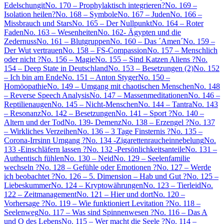
Edelschungit
No. 170 – Prophylaktisch integrieren?
No. 169 –
Isolation heilen?
No. 168 – Symbole
No. 167 – Juden
No. 166 –
Missbrauch und Stars
No. 165 – Der Nullpunkt
No. 164 – Roter
Faden
No. 163 – Wesenheiten
No. 162- Ägypten und die
Zedernuss
No. 161 – Blutgruppen
No. 160 – Das ´Amen´
No. 159 –
Der Wut vertrauen
No. 158 – FS-Compassion
No. 157 – Menschlich
oder nicht ?
No. 156 – Magie
No. 155 – Sind Katzen Aliens ?
No.
154 – Deep State in Deutschland
No. 153 – Besetzungen (2)
No. 152
– Ich bin am Ende
No. 151 – Anton Styger
No. 150 –
Homöopathie
No. 149 – Umgang mit chaotischen Menschen
No. 148
– Reverse Speech Analysis
No. 147 – Massenmeditationen
No. 146 –
Reptilienaugen
No. 145 – Nicht-Menschen
No. 144 – Tantra
No. 143
– Resonanz
No. 142 – Besetzungen
No. 141 – Sport ?
No. 140 –
Altern und der Tod
No. 139- Demenz
No. 138 – Erzengel ?
No. 137
– Wirkliches Verzeihen
No. 136 – 3 Tage Finsternis ?
No. 135 –
Corona-Irrsinn Umgang ?
No. 134 -Zigarettenraucheinnebelung
No.
133 -Einschläfern lassen ?
No. 132 -Persönlichkeitsanteile
No. 131 –
Authentisch fühlen
No. 130 – Neid
No. 129 – Seelenfamilie
wechseln ?
No. 128 – Gefühle oder Emotionen ?
No. 127 – Werde
ich beobachtet ?
No. 126 – 5. Dimension – Hab und Gut ?
No. 125 –
Liebeskummer
No. 124 – Kryptowährungen
No. 123 – Tierleid
No.
122 – Zeitmanagement
No. 121 – Hier und dort
No. 120 –
Vorhersage ?
No. 119 – Wie funktioniert Levitation ?
No. 118 –
Seelenweg
No. 117 – Was sind Spinnenwesen ?
No. 116 – Das A
und O des Lebens
No. 115 – Wer macht die Seele ?
No. 114 –