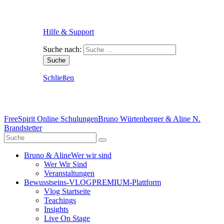
Hilfe & Support
Suche nach:
Schließen
FreeSpirit Online Schulungen
Bruno Würtenberger & Aline N.
Brandstetter
Bruno & Aline
Wer wir sind
Wer Wir Sind
Veranstaltungen
Bewusstseins-VLOG
PREMIUM-Plattform
Vlog Startseite
Teachings
Insights
Live On Stage