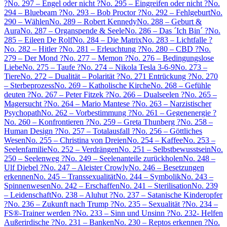
?
No. 297 – Engel oder nicht ?
No. 295 – Eingreifen oder nicht ?
No.
294 – Bluebeam ?
No. 293 – Bob Proctor ?
No. 292 – Fehlgeburt
No.
290 – Wählen
No. 289 – Robert Kennedy
No. 288 – Geburt &
Aura
No. 287 – Organspende & Seele
No. 286 – Das ´Ich Bin´ ?
No.
285 – Eileen De Rolf
No. 284 – Die Matrix
No. 283 – Lichtfalle ?
No. 282 – Hitler ?
No. 281 – Erleuchtung ?
No. 280 – CBD ?
No.
279 – Der Mond ?
No. 277 – Memon ?
No. 276 – Bedingungslose
Liebe
No. 275 – Taufe ?
No. 274 – Nikola Tesla 3-6-9
No. 273 –
Tiere
No. 272 – Dualität – Polarität ?
No. 271 Entrückung ?
No. 270
– Sterbeprozess
No. 269 – Katholische Kirche
No. 268 – Gefühle
deuten ?
No. 267 – Peter Fitzek ?
No. 266 – Dualseelen ?
No. 265 –
Magersucht ?
No. 264 – Mario Mantese ?
No. 263 – Narzistischer
Psychopath
No. 262 – Vorbestimmung ?
No. 261 – Gegenenergie ?
No. 260 – Konfrontieren ?
No. 259 – Greta Thunberg ?
No. 258 –
Human Design ?
No. 257 – Totalausfall ?
No. 256 – Göttliches
Wesen
No. 255 – Christina von Dreien
No. 254 – Kaffee
No. 253 –
Seelenfamilie
No. 252 – Verdrängen
No. 251 – Selbstbewusstsein
No.
250 – Seelenweg ?
No. 249 – Seelenanteile zurückholen
No. 248 –
Ulf Diebel ?
No. 247 – Aleister Crowly
No. 246 – Besetzungen
erkennen
No. 245 – Transsexualität
No. 244 – Symbolik
No. 243 –
Spinnenwesen
No. 242 – Erschaffen
No. 241 – Sterilisation
No. 239
– Leidenschaft
No. 238 – Aluhut ?
No. 237 – Satanische Kinderopfer
?
No. 236 – Zukunft nach Trump ?
No. 235 – Sexualität ?
No. 234 –
FS®-Trainer werden ?
No. 233 – Sinn und Unsinn ?
No. 232- Helfen
Außerirdische ?
No. 231 – Banken
No. 230 – Reptos erkennen ?
No.