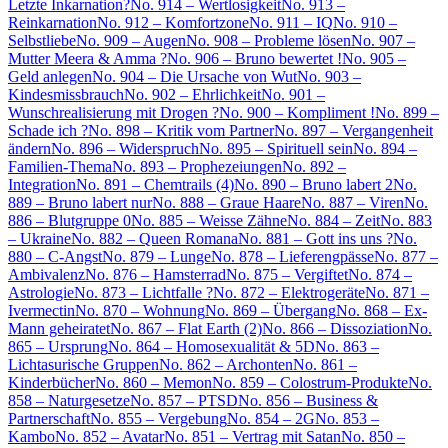
Letzte Inkarnation?
No. 914 – Wertlosigkeit
No. 913 –
Reinkarnation
No. 912 – Komfortzone
No. 911 – IQ
No. 910 –
Selbstliebe
No. 909 – Augen
No. 908 – Probleme lösen
No. 907 –
Mutter Meera & Amma ?
No. 906 – Bruno bewertet !
No. 905 –
Geld anlegen
No. 904 – Die Ursache von Wut
No. 903 –
Kindesmissbrauch
No. 902 – Ehrlichkeit
No. 901 –
Wunschrealisierung mit Drogen ?
No. 900 – Kompliment !
No. 899 –
Schade ich ?
No. 898 – Kritik vom Partner
No. 897 – Vergangenheit
ändern
No. 896 – Widerspruch
No. 895 – Spirituell sein
No. 894 –
Familien-Thema
No. 893 – Prophezeiungen
No. 892 –
Integration
No. 891 – Chemtrails (4)
No. 890 – Bruno labert 2
No.
889 – Bruno labert nur
No. 888 – Graue Haare
No. 887 – Viren
No.
886 – Blutgruppe 0
No. 885 – Weisse Zähne
No. 884 – Zeit
No. 883
– Ukraine
No. 882 – Queen Romana
No. 881 – Gott ins uns ?
No.
880 – C-Angst
No. 879 – Lunge
No. 878 – Lieferengpässe
No. 877 –
Ambivalenz
No. 876 – Hamsterrad
No. 875 – Vergiftet
No. 874 –
Astrologie
No. 873 – Lichtfalle ?
No. 872 – Elektrogeräte
No. 871 –
Ivermectin
No. 870 – Wohnung
No. 869 – Übergang
No. 868 – Ex-
Mann geheiratet
No. 867 – Flat Earth (2)
No. 866 – Dissoziation
No.
865 – Ursprung
No. 864 – Homosexualität & 5D
No. 863 –
Lichtasurische Gruppen
No. 862 – Archonten
No. 861 –
Kinderbücher
No. 860 – Memon
No. 859 – Colostrum-Produkte
No.
858 – Naturgesetze
No. 857 – PTSD
No. 856 – Business &
Partnerschaft
No. 855 – Vergebung
No. 854 – 2G
No. 853 –
Kambo
No. 852 – Avatar
No. 851 – Vertrag mit Satan
No. 850 –