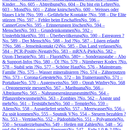
Kinder…
No. 605 – Abtreibung
No. 604 – Du bist ein Lehrer
No.
603 – Mond
No. 601 – Zähne knirschen
No. 600 – Weisses oder
blaues Licht ?
No. 599 – Gefährliche Kontakte ?
No. 598 – Die Elite
stürzen ?
No. 597 – Fehler beim Erschaffen
No. 596 –
CannerGrow
No. 595 – Erinnerungen löschen
No. 594 –
Menschen
No. 593 – Grundeinkommen
No. 592 –
Unsterblichkeit
No. 591 – Überbevölkerung
No. 590 – Egregoren ?
No. 589 – Der Mensch
No. 588 – Jod ?
No. 587 – Lügen erlaubt
?!
No. 586 – Jenseitskontakt (2)
No. 585 – Das Land verlassen
No.
584 – PCR-Positiv-Negativ
No. 583 – mRNA-Pieks
No. 582 –
Ozon-Therapie
No. 581 – Fluorid
No. 580+ – Sonderausgabe – Abo
& Support-Infos !
No. 580 – Öl ?
No. 579 – Nürnberger Kodex ?
No.
578 – Stabil sein ?
No. 577 – Schöne Haut
No. 576 – Mainstream-
Familie ?
No. 575 – Wasser mineralisieren ?
No. 574 – Zähneputzen
?
No. 573 – Corona-Getestete
No. 572 – Im Trainerraum
No. 571 –
Portaltage
No. 570 – Augenweiss
No. 569 – Oprah Winfrey
No. 568
– Orgonenergie messen
No. 567 – Marihuana
No. 566 –
Albträume
No. 565 – Nahrungsergänzungsmittel
No. 564 –
Pflanzenbewusstsein
No. 563 – Zombies ?
No. 562 – Ängste und
mehr
No. 561 – Teststäbchen
No. 560 – Templer
No. 559 –
Aliens
No. 558 – Ausgeliefert sein
No. 557 – Meerwasser
No. 556 –
Zu spät kommen
No. 555 – Sputnik V
No. 554 – Steuern bezahlen ?
No. 553 – Verträge
No. 552 – Pädophilie
No. 551 – Polyamorie
No.
550 – Sexualerziehung
No. 549 – Heilen mit Zahlen
No. 548 – 5G
und die Erhöhung unserer Frequenz
No. 547 – Erde 1.0 & 2.0
No.