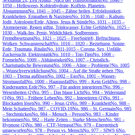
Sexualität 2x, Zeit Ablauf, Nach der Transformation
No. 1046 –
1050 – Helloween, Kohlenhydrate, Koffein, Planeten-
Abstammung
No. 1041 – 1045 – Zähne heilen, Erfolglosigkeit,
Krankheiten, Empathen & Narzisten
No. 1036 – 1040 – Kalium-
Jodit, Astrologie/Erde, Aliens, Jesus & Sünde
No. 1031 – 1035 –
Atomenergie, Regen giftig, Trinkwasser, Echte Gefühle
No. 1025 –
1030 – Walk-Ins, Penis, Wirklichkeit, Sodbrennen,
Fremdbesetzung
No. 1021 – 1025 – FreeSpirit®, Befruchtung,
Wolken, Schwangerschaft
No. 1016 – 1020 – Beziehung, Sonne,
Erde, Traumata, Ritalin
No. 1011-1015 – Corona, Sex, Unfälle,
Zuckersucht, Elektrostatik
No. 1010 – Top-Tipp
No. 1008 –
Formeln
No. 1009 – Abhängigkeit
No. 1007 – Christlich-
Charismatische Bewegung
No. 1006 – Aline – Probleme?
No. 1005
– Wunschverwirklichung
No. 1004 – Auf die Straße gehen ?
No.
1003 – Thema auflösen
No. 1002 – Ego
No. 1001 – Wasser-
Stromausfall
No. 1000 – Haarausfall
No. 999 – Kein Geld
No. 998 –
Kindergarten Erde?
No. 997 – Für andere integrieren?
No. 996 –
Wesenheiten (2)
No. 995 – Das blaue Licht
No. 994 – Widerstand
(3)
No. 993 – Frühere Leben
No. 992 – Integrieren (2)
No. 991 –
Blockaden lösen
No. 990 – Jesus (2)
No. 989 – Krankheit
No. 988 –
Mein Schatten
No. 987 – COVID-19
No. 986 – St. Germain
No. 985
– Stechmücken
No. 984 – Mensch – Person
No. 983 – Kinder
bekommen
No. 982 – Harte Zeiten – Starke Menschen
No. 981 –
Hypnose (2)
No. 980 – CTF-Verpasst?
No. 979 – Energetisch
umgeworfen
No. 978 – Person vs. Mensch
No. 977 – SIWS 6
No.