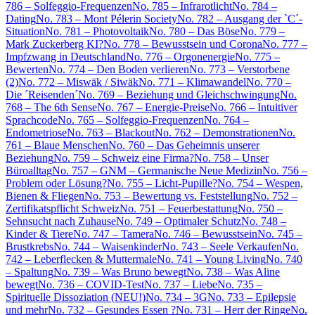
786 – Solfeggio-Frequenzen
No. 785 – Infrarotlicht
No. 784 –
Dating
No. 783 – Mont Pélerin Society
No. 782 – Ausgang der `C´-
Situation
No. 781 – Photovoltaik
No. 780 – Das Böse
No. 779 –
Mark Zuckerberg KI?
No. 778 – Bewusstsein und Corona
No. 777 –
Impfzwang in Deutschland
No. 776 – Orgonenergie
No. 775 –
Bewerten
No. 774 – Den Boden verlieren
No. 773 – Verstorbene
(2)
No. 772 – Miswäk / Siwäk
No. 771 – Klimawandel
No. 770 –
Die ´Reisenden´
No. 769 – Beziehung und Gleichschwingung
No.
768 – The 6th Sense
No. 767 – Energie-Preise
No. 766 – Intuitiver
Sprachcode
No. 765 – Solfeggio-Frequenzen
No. 764 –
Endometriose
No. 763 – Blackout
No. 762 – Demonstrationen
No.
761 – Blaue Menschen
No. 760 – Das Geheimnis unserer
Beziehung
No. 759 – Schweiz eine Firma?
No. 758 – Unser
Büroalltag
No. 757 – GNM – Germanische Neue Medizin
No. 756 –
Problem oder Lösung?
No. 755 – Licht-Pupille?
No. 754 – Wespen,
Bienen & Fliegen
No. 753 – Bewertung vs. Feststellung
No. 752 –
Zertifikatspflicht Schweiz
No. 751 – Feuerbestattung
No. 750 –
Sehnsucht nach Zuhause
No. 749 – Optimaler Schutz
No. 748 –
Kinder & Tiere
No. 747 – Tamera
No. 746 – Bewusstsein
No. 745 –
Brustkrebs
No. 744 – Waisenkinder
No. 743 – Seele Verkaufen
No.
742 – Leberflecken & Muttermale
No. 741 – Young Living
No. 740
– Spaltung
No. 739 – Was Bruno bewegt
No. 738 – Was Aline
bewegt
No. 736 – COVID-Test
No. 737 – Liebe
No. 735 –
Spirituelle Dissoziation (NEU!)
No. 734 – 3G
No. 733 – Epilepsie
und mehr
No. 732 – Gesundes Essen ?
No. 731 – Herr der Ringe
No.