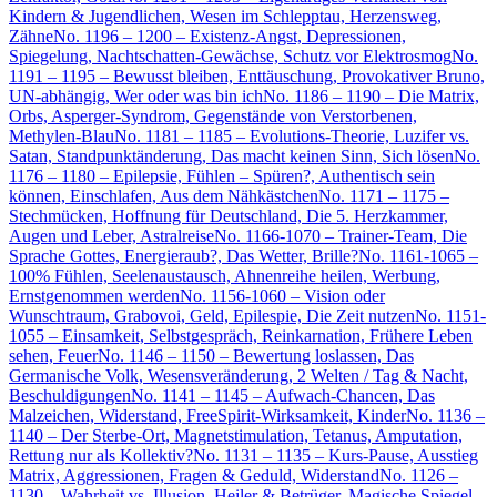
Kindern & Jugendlichen, Wesen im Schlepptau, Herzensweg,
Zähne
No. 1196 – 1200 – Existenz-Angst, Depressionen,
Spiegelung, Nachtschatten-Gewächse, Schutz vor Elektrosmog
No.
1191 – 1195 – Bewusst bleiben, Enttäuschung, Provokativer Bruno,
UN-abhängig, Wer oder was bin ich
No. 1186 – 1190 – Die Matrix,
Orbs, Asperger-Syndrom, Gegenstände von Verstorbenen,
Methylen-Blau
No. 1181 – 1185 – Evolutions-Theorie, Luzifer vs.
Satan, Standpunktänderung, Das macht keinen Sinn, Sich lösen
No.
1176 – 1180 – Epilepsie, Fühlen – Spüren?, Authentisch sein
können, Einschlafen, Aus dem Nähkästchen
No. 1171 – 1175 –
Stechmücken, Hoffnung für Deutschland, Die 5. Herzkammer,
Augen und Leber, Astralreise
No. 1166-1070 – Trainer-Team, Die
Sprache Gottes, Energieraub?, Das Wetter, Brille?
No. 1161-1065 –
100% Fühlen, Seelenaustausch, Ahnenreihe heilen, Werbung,
Ernstgenommen werden
No. 1156-1060 – Vision oder
Wunschtraum, Grabovoi, Geld, Epilespie, Die Zeit nutzen
No. 1151-
1055 – Einsamkeit, Selbstgespräch, Reinkarnation, Frühere Leben
sehen, Feuer
No. 1146 – 1150 – Bewertung loslassen, Das
Germanische Volk, Wesensveränderung, 2 Welten / Tag & Nacht,
Beschuldigungen
No. 1141 – 1145 – Aufwach-Chancen, Das
Malzeichen, Widerstand, FreeSpirit-Wirksamkeit, Kinder
No. 1136 –
1140 – Der Sterbe-Ort, Magnetstimulation, Tetanus, Amputation,
Rettung nur als Kollektiv?
No. 1131 – 1135 – Kurs-Pause, Ausstieg
Matrix, Aggressionen, Fragen & Geduld, Widerstand
No. 1126 –
1130 – Wahrheit vs. Illusion, Heiler & Betrüger, Magische Spiegel,