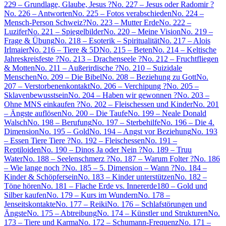
229 – Grundlage, Glaube, Jesus ?
No. 227 – Jesus oder Radomir ?
No. 226 – Antworten
No. 225 – Fotos verabschieden
No. 224 –
Mensch-Person Schweiz?
No. 223 – Mutter Erde
No. 222 –
Luzifer
No. 221 – Spiegelbilder
No. 220 – Meine Vision
No. 219 –
Frage & Übung
No. 218 – Esoterik – Spiritualität
No. 217 – Alois
Irlmaier
No. 216 – Tiere & 5D
No. 215 – Beten
No. 214 – Keltische
Jahreskreisfeste ?
No. 213 – Drachenseele ?
No. 212 – Fruchtfliegen
& Motten
No. 211 – Außerirdische ?
No. 210 – Suizidale
Menschen
No. 209 – Die Bibel
No. 208 – Beziehung zu Gott
No.
207 – Verstorbenenkontakt
No. 206 – Verchipung ?
No. 205 –
Sklavenbewusstsein
No. 204 – Haben wir gewonnen ?
No. 203 –
Ohne MNS einkaufen ?
No. 202 – Fleischessen und Kinder
No. 201
– Ängste auflösen
No. 200 – Die Taufe
No. 199 – Neale Donald
Walsch
No. 198 – Berufung
No. 197 – Sterbehilfe
No. 196 – Die 4.
Dimension
No. 195 – Gold
No. 194 – Angst vor Beziehung
No. 193
– Essen Tiere Tiere ?
No. 192 – Fleischessen
No. 191 –
Reptiloiden
No. 190 – Dinos Ja oder Nein ?
No. 189 – Truu
Water
No. 188 – Seelenschmerz ?
No. 187 – Warum Folter ?
No. 186
– Wie lange noch ?
No. 185 – 5. Dimension – Wann ?
No. 184 –
Kinder & Schöpfersein
No. 183 – Kinder unterstützen
No. 182 –
Töne hören
No. 181 – Flache Erde vs. Innererde
180 – Gold und
Silber kaufen
No. 179 – Kurs im Wundern
No. 178 –
Jenseitskontakte
No. 177 – Reiki
No. 176 – Schlafstörungen und
Ängste
No. 175 – Abtreibung
No. 174 – Künstler und Strukturen
No.
173 – Tiere und Karma
No. 172 – Schumann-Frequenz
No. 171 –