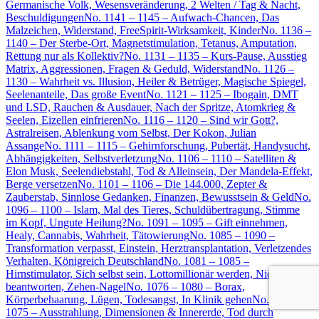
Germanische Volk, Wesensveränderung, 2 Welten / Tag & Nacht,
Beschuldigungen
No. 1141 – 1145 – Aufwach-Chancen, Das
Malzeichen, Widerstand, FreeSpirit-Wirksamkeit, Kinder
No. 1136 –
1140 – Der Sterbe-Ort, Magnetstimulation, Tetanus, Amputation,
Rettung nur als Kollektiv?
No. 1131 – 1135 – Kurs-Pause, Ausstieg
Matrix, Aggressionen, Fragen & Geduld, Widerstand
No. 1126 –
1130 – Wahrheit vs. Illusion, Heiler & Betrüger, Magische Spiegel,
Seelenanteile, Das große Event
No. 1121 – 1125 – Ibogain, DMT
und LSD, Rauchen & Ausdauer, Nach der Spritze, Atomkrieg &
Seelen, Eizellen einfrieren
No. 1116 – 1120 – Sind wir Gott?,
Astralreisen, Ablenkung vom Selbst, Der Kokon, Julian
Assange
No. 1111 – 1115 – Gehirnforschung, Pubertät, Handysucht,
Abhängigkeiten, Selbstverletzung
No. 1106 – 1110 – Satelliten &
Elon Musk, Seelendiebstahl, Tod & Alleinsein, Der Mandela-Effekt,
Berge versetzen
No. 1101 – 1106 – Die 144.000, Zepter &
Zauberstab, Sinnlose Gedanken, Finanzen, Bewusstsein & Geld
No.
1096 – 1100 – Islam, Mal des Tieres, Schuldübertragung, Stimme
im Kopf, Ungute Heilung?
No. 1091 – 1095 – Gift einnehmen,
Healy, Cannabis, Wahrheit, Tätowierung
No. 1085 – 1090 –
Transformation verpasst, Einstein, Herztransplantation, Verletzendes
Verhalten, Königreich Deutschland
No. 1081 – 1085 –
Hirnstimulator, Sich selbst sein, Lottomillionär werden, Nicht
beantworten, Zehen-Nagel
No. 1076 – 1080 – Borax,
Körperbehaarung, Lügen, Todesangst, In Klinik gehen
No. 1071 –
1075 – Ausstrahlung, Dimensionen & Innererde, Tod durch