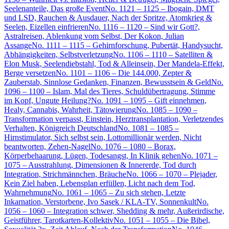
Seelenanteile, Das große Event
No. 1121 – 1125 – Ibogain, DMT
und LSD, Rauchen & Ausdauer, Nach der Spritze, Atomkrieg &
Seelen, Eizellen einfrieren
No. 1116 – 1120 – Sind wir Gott?,
Astralreisen, Ablenkung vom Selbst, Der Kokon, Julian
Assange
No. 1111 – 1115 – Gehirnforschung, Pubertät, Handysucht,
Abhängigkeiten, Selbstverletzung
No. 1106 – 1110 – Satelliten &
Elon Musk, Seelendiebstahl, Tod & Alleinsein, Der Mandela-Effekt,
Berge versetzen
No. 1101 – 1106 – Die 144.000, Zepter &
Zauberstab, Sinnlose Gedanken, Finanzen, Bewusstsein & Geld
No.
1096 – 1100 – Islam, Mal des Tieres, Schuldübertragung, Stimme
im Kopf, Ungute Heilung?
No. 1091 – 1095 – Gift einnehmen,
Healy, Cannabis, Wahrheit, Tätowierung
No. 1085 – 1090 –
Transformation verpasst, Einstein, Herztransplantation, Verletzendes
Verhalten, Königreich Deutschland
No. 1081 – 1085 –
Hirnstimulator, Sich selbst sein, Lottomillionär werden, Nicht
beantworten, Zehen-Nagel
No. 1076 – 1080 – Borax,
Körperbehaarung, Lügen, Todesangst, In Klinik gehen
No. 1071 –
1075 – Ausstrahlung, Dimensionen & Innererde, Tod durch
Integration, Strichmännchen, Bräuche
No. 1066 – 1070 – Plejader,
Kein Ziel haben, Lebensplan erfüllen, Licht nach dem Tod,
Wahrnehmung
No. 1061 – 1065 – Zu sich stehen, Letzte
Inkarnation, Verstorbene, Ivo Sasek / KLA-TV, Sonnenkult
No.
1056 – 1060 – Integration schwer, Shedding & mehr, Außerirdische,
Geistführer, Tarotkarten-Kollektiv
No. 1051 – 1055 – Die Bibel,