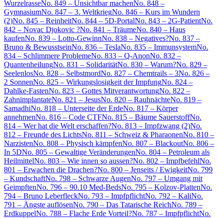
Wurzelrasse
No. 849 – Unsichtbar machen
No. 848 –
Gymnasium
No. 847 – 3. Weltkrieg
No. 846 – Kurs im Wundern
(2)
No. 845 – Reinheit
No. 844 – 5D-Portal
No. 843 – 2G-Patient
No.
842 – Novac Djokovic ?
No. 841 – Träume
No. 840 – Haus
kaufen
No. 839 – Lotto-Gewinn
No. 838 – Negatives?
No. 837 –
Bruno & Bewusstsein
No. 836 – Tesla
No. 835 – Immunsystem
No.
834 – Schlimmere Probleme
No. 833 – Q-Anon
No. 832 –
Quantenheilung
No. 831 – Solidarität
No. 830 – Warum?
No. 829 –
Seelenlos
No. 828 – Selbstmord
No. 827 – Chemtrails – 3
No. 826 –
2 Sonnen
No. 825 – Wirkungslosigkeit der Impfung
No. 824 –
Dahlke-Fasten
No. 823 – Gottes Mitverantwortung
No. 822 –
Zahnimplantate
No. 821 – Jesus
No. 820 – Rauhnächte
No. 819 –
Samadhi
No. 818 – Unterseite der Erde
No. 817 – Körper
annehmen
No. 816 – Code CTF
No. 815 – Bäume Sauerstoff
No.
814 – Wer hat die Welt erschaffen?
No. 813 – Impfzwang (2)
No.
812 – Freunde des Lichts
No. 811 – Schweiz & Pharaonen
No. 810 –
Narzisten
No. 808 – Physisch kämpfen
No. 807 – Blackout
No. 806 –
In 5D
No. 805 – Gewaltige Veränderungen
No. 804 – Petroleum als
Heilmittel
No. 803 – Wie innen so aussen?
No. 802 – Impfbefehl
No.
801 – Erwachen die Drachen?
No. 800 – Jenseits / Ewigkeit
No. 799
– Kundschaft
No. 798 – Schwarze Augen
No. 797 – Umgang mit
Geimpften
No. 796 – 90.10 Med-Beds
No. 795 – Kolzov-Platten
No.
794 – Bruno Leberfleck
No. 793 – Impfpflicht
No. 792 – Kali
No.
791 – Ängste auflösen
No. 790 – Das Tatarische Reich
No. 789 –
Erdkuppel
No. 788 – Flache Erde Vorteil?
No. 787 – Impfpflicht
No.