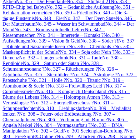
Aktien
No. 355 – Die Feuertaufe
No. 354 – Stuttgart 21
No. 353 –
RFID-Chip bei Babys
No. 352 – Gedankliche Auflösung
No. 351 –
Reinkarnation vermeiden ?
No. 350 – Friedhof
No. 349 – Die 3-
tägige Finsternis
No. 348 – Eier
No. 347 – Der Deep State
No. 346 –
Der Mutterbaum
No. 345 – Wasser im Schwimmbad
No. 344 – Der
Mond
No. 343 – Brunos spirituelle Lehrer
No. 342 –
Riesenmenschen ?
No. 341 – Innererde – Kontakt ?
No. 340 –
Aufstellungen
No. 339 – Vision & Geld
No. 338 – Söder ?!
No. 337
– Rituale und Sakramente lösen ?
No. 336 – Chemtrails ?
No. 335 –
Maskenpflicht in der Schule?
No. 334 – Soja oder Nein ?
No. 333 –
Demenz
No. 332 – Lungenschmid
No. 331 – Taufe
No. 330 –
Reptiloide
No. 329 – Saturn oder Satan ?
No. 328 –
Schumannresonanz ?
No. 327 – Räucherungen ?
No. 326 –
Agnihotra ?
No. 325 – Sternbilder ?
No. 324 – Astrologie ?
No. 322 –
Papstschuhe ?
No. 321 – Hölle ?
No. 320 – Titanic ?
No. 319 –
Atombombe & Seele ?
No. 318 – Freiwilliges Leid ?
No. 317 –
Computerspiele ?
No. 316 – Königreich Deutschland ?
No. 315 –
Blume des Lebens ?
No. 314 – Holotropes Atmen ?
No. 313 –
Verlustängste ?
No. 312 – Energieüberschuss ?
No. 311 –
Schuppenflechten
No. 310 – Lieblingsfarben
No. 309 – Medialität
lenken ?
No. 308 – Feuer- oder Erdbestattung ?
No. 307 –
Chemtrailpiloten ?
No. 306 – Verbindung mit Bruno ?
No. 305 –
Angela Merkel ?
No. 304 – Vortragsaufbau ?
No. 303 – DNA-
Manipulation ?
No. 302 – Geld
No. 301 Seelenplan-Berufung ?
No.
300 – FreeSpirit®-Online ?
No. 299 – Attacken ?
No. 298 – Kochen