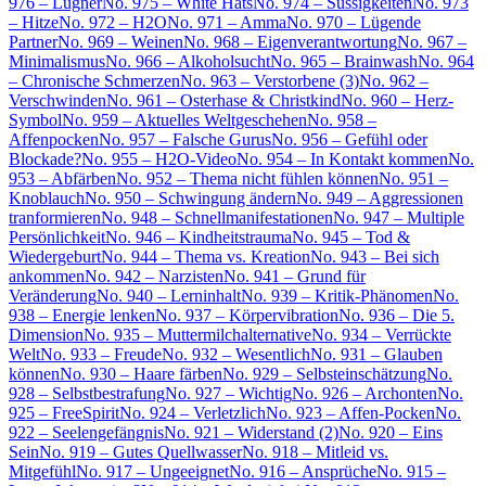
976 – Lügner
No. 975 – White Hats
No. 974 – Süssigkeiten
No. 973
– Hitze
No. 972 – H2O
No. 971 – Amma
No. 970 – Lügende
Partner
No. 969 – Weinen
No. 968 – Eigenverantwortung
No. 967 –
Minimalismus
No. 966 – Alkoholsucht
No. 965 – Brainwash
No. 964
– Chronische Schmerzen
No. 963 – Verstorbene (3)
No. 962 –
Verschwinden
No. 961 – Osterhase & Christkind
No. 960 – Herz-
Symbol
No. 959 – Aktuelles Weltgeschehen
No. 958 –
Affenpocken
No. 957 – Falsche Gurus
No. 956 – Gefühl oder
Blockade?
No. 955 – H2O-Video
No. 954 – In Kontakt kommen
No.
953 – Abfärben
No. 952 – Thema nicht fühlen können
No. 951 –
Knoblauch
No. 950 – Schwingung ändern
No. 949 – Aggressionen
tranformieren
No. 948 – Schnellmanifestationen
No. 947 – Multiple
Persönlichkeit
No. 946 – Kindheitstrauma
No. 945 – Tod &
Wiedergeburt
No. 944 – Thema vs. Kreation
No. 943 – Bei sich
ankommen
No. 942 – Narzisten
No. 941 – Grund für
Veränderung
No. 940 – Lerninhalt
No. 939 – Kritik-Phänomen
No.
938 – Energie lenken
No. 937 – Körpervibration
No. 936 – Die 5.
Dimension
No. 935 – Muttermilchalternative
No. 934 – Verrückte
Welt
No. 933 – Freude
No. 932 – Wesentlich
No. 931 – Glauben
können
No. 930 – Haare färben
No. 929 – Selbsteinschätzung
No.
928 – Selbstbestrafung
No. 927 – Wichtig
No. 926 – Archonten
No.
925 – FreeSpirit
No. 924 – Verletzlich
No. 923 – Affen-Pocken
No.
922 – Seelengefängnis
No. 921 – Widerstand (2)
No. 920 – Eins
Sein
No. 919 – Gutes Quellwasser
No. 918 – Mitleid vs.
Mitgefühl
No. 917 – Ungeeignet
No. 916 – Ansprüche
No. 915 –