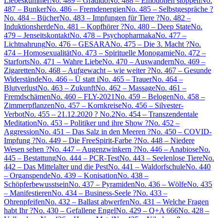
Liebeskummer
No. 489 – Gradido
No. 488 – Emotionen stoppen
No.
487 – Bunker
No. 486 – Fremdenergien
No. 485 – Selbstgespräche ?
No. 484 – Bücher
No. 483 – Impfungen für Tiere ?
No. 482 –
Induktionsherde
No. 481 – Kopfhörer ?
No. 480 – Deep State
No.
479 – Jenseitskontakt
No. 478 – Psychopharmaka
No. 477 –
Lichtnahrung
No. 476 – GESARA
No. 475 – Die 3. Macht ?
No.
474 – Homosexualität
No. 473 – Spirituelle Monogamie
No. 472 –
Starforts
No. 471 – Wahre Liebe
No. 470 – Auswandern
No. 469 –
Zigaretten
No. 468 – Aufgewacht – wie weiter ?
No. 467 – Gesunde
Widerstände
No. 466 – Ü statt i
No. 465 – Trauer
No. 464 –
Blutverlust
No. 463 – Zukunft
No. 462 – Massage
No. 461 –
Fremdschämen
No. 460 – FLY-2021
No. 459 – Belogen
No. 458 –
Zimmerpflanzen
No. 457 – Kornkreise
No. 456 – Silvester-
Verbot
No. 455 – 21.12.2020 ? No.2
No. 454 – Transzendentale
Meditation
No. 453 – Politiker und ihre Show ?
No. 452 –
Aggression
No. 451 – Das Salz in den Meeren ?
No. 450 – COVID-
Impfung ?
No. 449 – Die FreeSpirit-Farbe ?
No. 448 – Niedere
Wesen sehen ?
No. 447 – Augenzwinkern ?
No. 446 – Anabiose
No.
445 – Bestattung
No. 444 – PCR-Test
No. 443 – Seelenlose Tiere
No.
442 – Das Mittelalter und die Pest
No. 441 – Waldorfschule
No. 440
– Organspende
No. 439 – Konisation
No. 438 –
Schöpferbewusstsein
No. 437 – Pyramiden
No. 436 – Wölfe
No. 435
– Manifestieren
No. 434 – Business-Seele ?
No. 433 –
Ohrenpfeifen
No. 432 – Ballast abwerfen
No. 431 – Welche Fragen
habt Ihr ?
No. 430 – Gefallene Engel
No. 429 – Q+A 666
No. 428 –