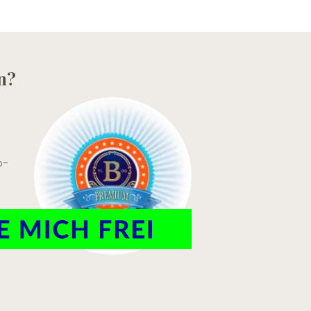
n?
o-