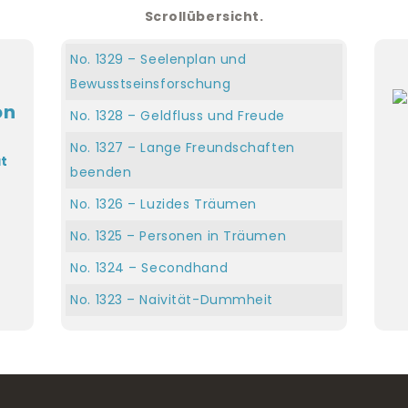
Scrollübersicht.
No. 1329 – Seelenplan und
Bewusstseinsforschung
No. 1328 – Geldfluss und Freude
No. 1327 – Lange Freundschaften
t
beenden
No. 1326 – Luzides Träumen
No. 1325 – Personen in Träumen
No. 1324 – Secondhand
No. 1323 – Naivität-Dummheit
No. 1322 – Verletzen-Triggern
No. 1321 – Gold kaufen
No. 1316-1320 – Esel Bruno, Muskeltest,