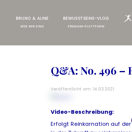
FREESPIRIT®
BRUNO & ALINE
BEWUSSTSEINS-VLOG
LIVE-TRAINING
WER WIR SIND
PREMIUM-PLATTFORM
ALLE ANGEBOTE
& UNTERSTÜTZUNG
Q&A: No. 496 – 
HILFE & SUPPORT
COMMUNITY
Veröffentlicht am: 14.03.2021
ANMELDEN
Video-Beschreibung:
Erfolgt Reinkarnation auf der