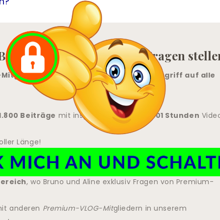
en?
Beiträge sehen und selber Fragen stelle
itglied und erhalte unbeschränkten Zugriff auf alle
1.800 Beiträge
mit insgesamt mehr als
601 Stunden
Vide
oller Länge!
dwo sonst zu sehen gibt!
fer als auf irgend einem anderen öffentlichen Medium.
ereich
, wo Bruno und Aline exklusiv Fragen von Premium-
mit anderen
Premium-VLOG-Mit
gliedern in unserem