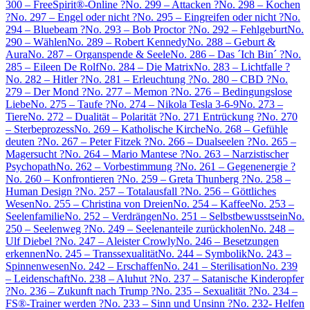
300 – FreeSpirit®-Online ?
No. 299 – Attacken ?
No. 298 – Kochen
?
No. 297 – Engel oder nicht ?
No. 295 – Eingreifen oder nicht ?
No.
294 – Bluebeam ?
No. 293 – Bob Proctor ?
No. 292 – Fehlgeburt
No.
290 – Wählen
No. 289 – Robert Kennedy
No. 288 – Geburt &
Aura
No. 287 – Organspende & Seele
No. 286 – Das ´Ich Bin´ ?
No.
285 – Eileen De Rolf
No. 284 – Die Matrix
No. 283 – Lichtfalle ?
No. 282 – Hitler ?
No. 281 – Erleuchtung ?
No. 280 – CBD ?
No.
279 – Der Mond ?
No. 277 – Memon ?
No. 276 – Bedingungslose
Liebe
No. 275 – Taufe ?
No. 274 – Nikola Tesla 3-6-9
No. 273 –
Tiere
No. 272 – Dualität – Polarität ?
No. 271 Entrückung ?
No. 270
– Sterbeprozess
No. 269 – Katholische Kirche
No. 268 – Gefühle
deuten ?
No. 267 – Peter Fitzek ?
No. 266 – Dualseelen ?
No. 265 –
Magersucht ?
No. 264 – Mario Mantese ?
No. 263 – Narzistischer
Psychopath
No. 262 – Vorbestimmung ?
No. 261 – Gegenenergie ?
No. 260 – Konfrontieren ?
No. 259 – Greta Thunberg ?
No. 258 –
Human Design ?
No. 257 – Totalausfall ?
No. 256 – Göttliches
Wesen
No. 255 – Christina von Dreien
No. 254 – Kaffee
No. 253 –
Seelenfamilie
No. 252 – Verdrängen
No. 251 – Selbstbewusstsein
No.
250 – Seelenweg ?
No. 249 – Seelenanteile zurückholen
No. 248 –
Ulf Diebel ?
No. 247 – Aleister Crowly
No. 246 – Besetzungen
erkennen
No. 245 – Transsexualität
No. 244 – Symbolik
No. 243 –
Spinnenwesen
No. 242 – Erschaffen
No. 241 – Sterilisation
No. 239
– Leidenschaft
No. 238 – Aluhut ?
No. 237 – Satanische Kinderopfer
?
No. 236 – Zukunft nach Trump ?
No. 235 – Sexualität ?
No. 234 –
FS®-Trainer werden ?
No. 233 – Sinn und Unsinn ?
No. 232- Helfen