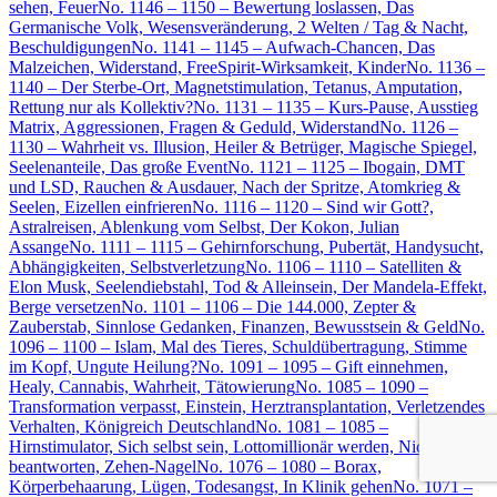
sehen, Feuer
No. 1146 – 1150 – Bewertung loslassen, Das
Germanische Volk, Wesensveränderung, 2 Welten / Tag & Nacht,
Beschuldigungen
No. 1141 – 1145 – Aufwach-Chancen, Das
Malzeichen, Widerstand, FreeSpirit-Wirksamkeit, Kinder
No. 1136 –
1140 – Der Sterbe-Ort, Magnetstimulation, Tetanus, Amputation,
Rettung nur als Kollektiv?
No. 1131 – 1135 – Kurs-Pause, Ausstieg
Matrix, Aggressionen, Fragen & Geduld, Widerstand
No. 1126 –
1130 – Wahrheit vs. Illusion, Heiler & Betrüger, Magische Spiegel,
Seelenanteile, Das große Event
No. 1121 – 1125 – Ibogain, DMT
und LSD, Rauchen & Ausdauer, Nach der Spritze, Atomkrieg &
Seelen, Eizellen einfrieren
No. 1116 – 1120 – Sind wir Gott?,
Astralreisen, Ablenkung vom Selbst, Der Kokon, Julian
Assange
No. 1111 – 1115 – Gehirnforschung, Pubertät, Handysucht,
Abhängigkeiten, Selbstverletzung
No. 1106 – 1110 – Satelliten &
Elon Musk, Seelendiebstahl, Tod & Alleinsein, Der Mandela-Effekt,
Berge versetzen
No. 1101 – 1106 – Die 144.000, Zepter &
Zauberstab, Sinnlose Gedanken, Finanzen, Bewusstsein & Geld
No.
1096 – 1100 – Islam, Mal des Tieres, Schuldübertragung, Stimme
im Kopf, Ungute Heilung?
No. 1091 – 1095 – Gift einnehmen,
Healy, Cannabis, Wahrheit, Tätowierung
No. 1085 – 1090 –
Transformation verpasst, Einstein, Herztransplantation, Verletzendes
Verhalten, Königreich Deutschland
No. 1081 – 1085 –
Hirnstimulator, Sich selbst sein, Lottomillionär werden, Nicht
beantworten, Zehen-Nagel
No. 1076 – 1080 – Borax,
Körperbehaarung, Lügen, Todesangst, In Klinik gehen
No. 1071 –