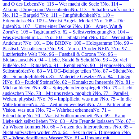
und O des Lebens
No. 115 – Wer macht die Seele ?
No. 114 –
Alkohol, Drogen und Wesenheiten
No. 113 – Schaffen wir´s noch ?
No. 112 – Bargeld ?
No. 111 – Jungfräulichkeit
No. 110 –
Erkenntnisse
No. 109 – Wer ist Angela Merkel ?
No. 108 – Die
Juden
No. 107 – Unter einer Decke ?
No. 106 – Ärger, Wut &
Zorn
No. 105 – Tagträume
No. 62 – Selbstverleugnung
No. 104 –
Was geschieht mit… ?
No. 103 – Shakti Pat ?
No. 102 – Wer ist der
Antichrist ?
No. 101 – Die BRD
No. 100 – Hologramme ?
No. 99 –
Plastisch Visualisieren ?
No. 98 – Viren, JA oder NEIN ?
No. 97 –
Luziferische Welt ?
No. 96 – Fussball & Corona ?
No. 95 –
Blutaustausch
No. 94 – Liebe, Suizid & Schuld
No. 93 – Zu viel
Fülle
No. 92 – Rituale
No. 91 – Reptilien
No. 90 – Hypnose
No. 89 –
Selbstmörder
No. 88 – VLOG-Beiträge teilen ?
No. 87 – Süchte
No.
86 – Schuldgefühle
No. 85 – Materielle Gesetze ?
No. 84 – Lügen
?!
No. 83 – Rudolf Steiner
No. 82 – Kontakt zu Innererde ?
No. 81 –
Mich anbieten ?
No. 80 – Spiegeln oder gespiegelt ?
No. 79 – Licht
auslöschen ?
No. 78 – Mit uns reden, möglich ?
No. 77 – Parallel-
Welten, physisch ?
No. 76 – Impfpflicht, was nun ?
No. 75 – In die
Mitte kommen
No. 74 – Zeitlinien wechseln
No. 73 – Partner ohne
Vision, was nun ?
No. 72 – Wahrheit erkennen
No. 71 –
Erleuchtung
No. 70 – Was ist Vollkommenheit ?
No. 69 – Kann
Liebe sich selbst lieben ?
No. 68 – Alte Freunde loslassen ?
No. 67 –
Zu Wissen kommen
No. 66 – Nutzen des Interpretierens ?
No. 65 –
Nicht aufwachen wollen ?
No. 64 – Sex in der 5. Dimension ?
No.
63 – Wieso destilliertes Wasser ?
No. 61 – Umgang mit