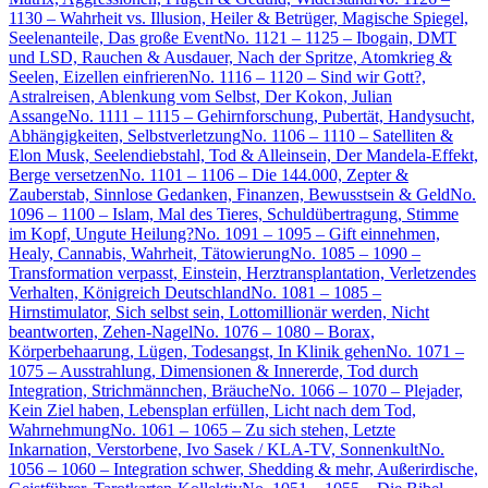
1130 – Wahrheit vs. Illusion, Heiler & Betrüger, Magische Spiegel,
Seelenanteile, Das große Event
No. 1121 – 1125 – Ibogain, DMT
und LSD, Rauchen & Ausdauer, Nach der Spritze, Atomkrieg &
Seelen, Eizellen einfrieren
No. 1116 – 1120 – Sind wir Gott?,
Astralreisen, Ablenkung vom Selbst, Der Kokon, Julian
Assange
No. 1111 – 1115 – Gehirnforschung, Pubertät, Handysucht,
Abhängigkeiten, Selbstverletzung
No. 1106 – 1110 – Satelliten &
Elon Musk, Seelendiebstahl, Tod & Alleinsein, Der Mandela-Effekt,
Berge versetzen
No. 1101 – 1106 – Die 144.000, Zepter &
Zauberstab, Sinnlose Gedanken, Finanzen, Bewusstsein & Geld
No.
1096 – 1100 – Islam, Mal des Tieres, Schuldübertragung, Stimme
im Kopf, Ungute Heilung?
No. 1091 – 1095 – Gift einnehmen,
Healy, Cannabis, Wahrheit, Tätowierung
No. 1085 – 1090 –
Transformation verpasst, Einstein, Herztransplantation, Verletzendes
Verhalten, Königreich Deutschland
No. 1081 – 1085 –
Hirnstimulator, Sich selbst sein, Lottomillionär werden, Nicht
beantworten, Zehen-Nagel
No. 1076 – 1080 – Borax,
Körperbehaarung, Lügen, Todesangst, In Klinik gehen
No. 1071 –
1075 – Ausstrahlung, Dimensionen & Innererde, Tod durch
Integration, Strichmännchen, Bräuche
No. 1066 – 1070 – Plejader,
Kein Ziel haben, Lebensplan erfüllen, Licht nach dem Tod,
Wahrnehmung
No. 1061 – 1065 – Zu sich stehen, Letzte
Inkarnation, Verstorbene, Ivo Sasek / KLA-TV, Sonnenkult
No.
1056 – 1060 – Integration schwer, Shedding & mehr, Außerirdische,