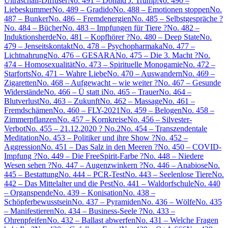
Ultraschall-Diffuser
No. 491 – Donald J. Trump
No. 490 –
Liebeskummer
No. 489 – Gradido
No. 488 – Emotionen stoppen
No.
487 – Bunker
No. 486 – Fremdenergien
No. 485 – Selbstgespräche ?
No. 484 – Bücher
No. 483 – Impfungen für Tiere ?
No. 482 –
Induktionsherde
No. 481 – Kopfhörer ?
No. 480 – Deep State
No.
479 – Jenseitskontakt
No. 478 – Psychopharmaka
No. 477 –
Lichtnahrung
No. 476 – GESARA
No. 475 – Die 3. Macht ?
No.
474 – Homosexualität
No. 473 – Spirituelle Monogamie
No. 472 –
Starforts
No. 471 – Wahre Liebe
No. 470 – Auswandern
No. 469 –
Zigaretten
No. 468 – Aufgewacht – wie weiter ?
No. 467 – Gesunde
Widerstände
No. 466 – Ü statt i
No. 465 – Trauer
No. 464 –
Blutverlust
No. 463 – Zukunft
No. 462 – Massage
No. 461 –
Fremdschämen
No. 460 – FLY-2021
No. 459 – Belogen
No. 458 –
Zimmerpflanzen
No. 457 – Kornkreise
No. 456 – Silvester-
Verbot
No. 455 – 21.12.2020 ? No.2
No. 454 – Transzendentale
Meditation
No. 453 – Politiker und ihre Show ?
No. 452 –
Aggression
No. 451 – Das Salz in den Meeren ?
No. 450 – COVID-
Impfung ?
No. 449 – Die FreeSpirit-Farbe ?
No. 448 – Niedere
Wesen sehen ?
No. 447 – Augenzwinkern ?
No. 446 – Anabiose
No.
445 – Bestattung
No. 444 – PCR-Test
No. 443 – Seelenlose Tiere
No.
442 – Das Mittelalter und die Pest
No. 441 – Waldorfschule
No. 440
– Organspende
No. 439 – Konisation
No. 438 –
Schöpferbewusstsein
No. 437 – Pyramiden
No. 436 – Wölfe
No. 435
– Manifestieren
No. 434 – Business-Seele ?
No. 433 –
Ohrenpfeifen
No. 432 – Ballast abwerfen
No. 431 – Welche Fragen