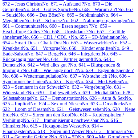
672 – Jesus Christus
No. 671 – Aufstand ?
No. 670 – Die
Geimpften
No. 669 – Gottes Sprache
No. 668 – Warum 2 ?!
No. 667
– Suizid
No. 666 – Das Böse
No. 665 – Subliminals
No. 664 –
Megalithen
No. 663 – Schmerz
No. 662 – Nahrungsergänzungen
No.
661 – Communities
No. 660 – Essen segnen ?
No. 659 –
Erschaffung Gottes ?
No. 658 – Urushdaur ?
No. 657 – Gefühle
abnehmen
No. 656 – CDL / CDL +
No. 655 – 5D-Meditation
No.
654 – Smart Dust / Chalk Dust
No. 653 – Wasserwirbler
No. 652 –
Krankheit
No. 651 – Vorsorge
No. 650 – Kinder entgiften
No. 649 –
Bade-Saison
No. 647 – Berge
No. 646 – Integrieren
No. 645 –
Rückgängig machen
No. 644 – Partner geimpft!
No. 643 –
Demenz
No. 642 – Wird alles gut ?
No. 641 – Blutspenden &
Impfung ?
No. 640 – Wie lange noch ?
No. 639 – Eigenblutspende ?
No. 638 – Wettermanipulation
No. 637 – Wo stehe ich ?
No. 636 –
Synchronische Linien
No. 635 – Krieg
No. 634 – Med-Betten
No.
633 – Seminare in der Schweiz
No. 632 – Vergebung
No. 631 –
Widerstand ?
No. 630 – Todgeweihte
No. 629 – Medialität
No. 628 –
Selbstsabotage
No. 627 – Demonstration
No. 626 – Aura & Sex
No.
625 – Impftod
No. 624 – Sex und Niesen
No. 623 – Dreadlocks
No.
622 – Loom of Dreams
No. 621 – Geistwesen sehen
No. 620 – Neue
Erde
No. 619 – Sirren um den Kopf
No. 618 – Kupferspiralen /
Verhütung
No. 617 – Immunisierung nachweisbar ?
No. 616 –
Chimären
No. 615 – Hexagonales Wasser
No. 614 –
Finanzsystem
No. 613 – Spreu und Weizen
No. 612 – Intimrasur
No.
611 – Geimpfte Gefahr ?
No. 610 – 5D
No. 609 – Mai Grundkurs ?