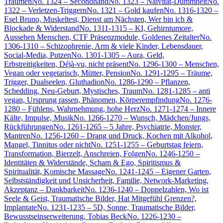
Träumen
No. 1324 – Secondhand
No. 1323 – Naivität-Dummheit
No.
1322 – Verletzen-Triggern
No. 1321 – Gold kaufen
No. 1316-1320 –
Esel Bruno, Muskeltest, Dienst am Nächsten, Wer bin ich &
Blockade & Widerstand
No. 1311-1315 – KI, Gehirntumore,
Aussehen Menschen, CTF Präsenzmodule, Goldenes Zeitalter
No.
1306-1310 – Schizophrenie, Arm & viele Kinder, Lebensdauer,
Social-Media, Putzen
No. 1301-1305 – Aura, Geld,
Erbstreitigkeiten, Déjà-vu, nicht präsent
No. 1296-1300 – Menschen,
Vegan oder vegetarisch, Mütter, Pension
No. 1291-1295 – Träume,
Trigger, Dualseelen, Gluthadion
No. 1286-1290 – Pflanzen,
Schedding, Neu-Geburt, Mystisches, Traum
No. 1281-1285 – anti
vegan, Ursprung rassen, Phänomen, Körperempfindung
No. 1276-
1280 – Fühlens, Wahrnehmung, hohe Herz
No. 1271-1274 – Innere
Kälte, Impulse, Musik
No. 1266-1270 – Wunsch, Mädchen/Jungs,
Rückführungen
No. 1261-1265 – 5 Jahre, Psychiatrie, Monster,
Mantren
No. 1256-1260 – Drang und Druck, Kochen mit Alkohol,
Mangel, Tinnitus oder nicht
No. 1251-1255 – Geburtstag feiern,
Transformation, Bierzelt, Anschreien, Folgen
No. 1246-1250 –
Identitäten & Widerstände, Scham & Ego, Spiritismus &
Spiritualität, Komische Massage
No. 1241-1245 – Eigener Garten,
Selbstständigkeit und Unsicherheit, Familie, Network-Marketing,
Akzeptanz – Dankbarkeit
No. 1236-1240 – Doppelzahlen, Wo ist
Seele & Geist, Traumatische Bilder, Hat Mitgefühl Grenzen?,
Implantate
No. 1231-1235 – 5D, Sonne, Traumatische Bilder,
Bewusstseinserweiterung, Tobias Beck
No. 1226-1230 –