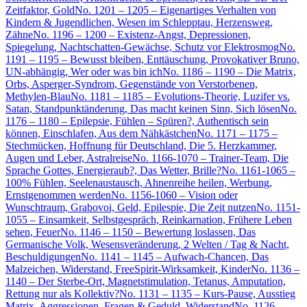
Zeitfaktor, Gold
No. 1201 – 1205 – Eigenartiges Verhalten von
Kindern & Jugendlichen, Wesen im Schlepptau, Herzensweg,
Zähne
No. 1196 – 1200 – Existenz-Angst, Depressionen,
Spiegelung, Nachtschatten-Gewächse, Schutz vor Elektrosmog
No.
1191 – 1195 – Bewusst bleiben, Enttäuschung, Provokativer Bruno,
UN-abhängig, Wer oder was bin ich
No. 1186 – 1190 – Die Matrix,
Orbs, Asperger-Syndrom, Gegenstände von Verstorbenen,
Methylen-Blau
No. 1181 – 1185 – Evolutions-Theorie, Luzifer vs.
Satan, Standpunktänderung, Das macht keinen Sinn, Sich lösen
No.
1176 – 1180 – Epilepsie, Fühlen – Spüren?, Authentisch sein
können, Einschlafen, Aus dem Nähkästchen
No. 1171 – 1175 –
Stechmücken, Hoffnung für Deutschland, Die 5. Herzkammer,
Augen und Leber, Astralreise
No. 1166-1070 – Trainer-Team, Die
Sprache Gottes, Energieraub?, Das Wetter, Brille?
No. 1161-1065 –
100% Fühlen, Seelenaustausch, Ahnenreihe heilen, Werbung,
Ernstgenommen werden
No. 1156-1060 – Vision oder
Wunschtraum, Grabovoi, Geld, Epilespie, Die Zeit nutzen
No. 1151-
1055 – Einsamkeit, Selbstgespräch, Reinkarnation, Frühere Leben
sehen, Feuer
No. 1146 – 1150 – Bewertung loslassen, Das
Germanische Volk, Wesensveränderung, 2 Welten / Tag & Nacht,
Beschuldigungen
No. 1141 – 1145 – Aufwach-Chancen, Das
Malzeichen, Widerstand, FreeSpirit-Wirksamkeit, Kinder
No. 1136 –
1140 – Der Sterbe-Ort, Magnetstimulation, Tetanus, Amputation,
Rettung nur als Kollektiv?
No. 1131 – 1135 – Kurs-Pause, Ausstieg
Matrix, Aggressionen, Fragen & Geduld, Widerstand
No. 1126 –