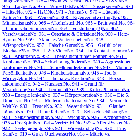
umgeworfen
No. 978 – Person vs. Mensch
No. 977 – SIWS 6
No.
976 – Lügner
No. 975 – White Hats
No. 974 – Süssigkeiten
No. 973
– Hitze
No. 972 – H2O
No. 971 – Amma
No. 970 – Lügende
Partner
No. 969 – Weinen
No. 968 – Eigenverantwortung
No. 967 –
Minimalismus
No. 966 – Alkoholsucht
No. 965 – Brainwash
No. 964
– Chronische Schmerzen
No. 963 – Verstorbene (3)
No. 962 –
Verschwinden
No. 961 – Osterhase & Christkind
No. 960 – Herz-
Symbol
No. 959 – Aktuelles Weltgeschehen
No. 958 –
Affenpocken
No. 957 – Falsche Gurus
No. 956 – Gefühl oder
Blockade?
No. 955 – H2O-Video
No. 954 – In Kontakt kommen
No.
953 – Abfärben
No. 952 – Thema nicht fühlen können
No. 951 –
Knoblauch
No. 950 – Schwingung ändern
No. 949 – Aggressionen
tranformieren
No. 948 – Schnellmanifestationen
No. 947 – Multiple
Persönlichkeit
No. 946 – Kindheitstrauma
No. 945 – Tod &
Wiedergeburt
No. 944 – Thema vs. Kreation
No. 943 – Bei sich
ankommen
No. 942 – Narzisten
No. 941 – Grund für
Veränderung
No. 940 – Lerninhalt
No. 939 – Kritik-Phänomen
No.
938 – Energie lenken
No. 937 – Körpervibration
No. 936 – Die 5.
Dimension
No. 935 – Muttermilchalternative
No. 934 – Verrückte
Welt
No. 933 – Freude
No. 932 – Wesentlich
No. 931 – Glauben
können
No. 930 – Haare färben
No. 929 – Selbsteinschätzung
No.
928 – Selbstbestrafung
No. 927 – Wichtig
No. 926 – Archonten
No.
925 – FreeSpirit
No. 924 – Verletzlich
No. 923 – Affen-Pocken
No.
922 – Seelengefängnis
No. 921 – Widerstand (2)
No. 920 – Eins
Sein
No. 919 – Gutes Quellwasser
No. 918 – Mitleid vs.