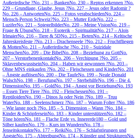
Außerirdische ?
No. 231 – Banken
No. 230 – Reptos erkennen ?
No.
229 – Grundlage, Glaube, Jesus ?
No. 227 – Jesus oder Radomir ?
No. 226 – Antworten
No. 225 – Fotos verabschieden
No. 224 –
Mensch-Person Schweiz?
No. 223 – Mutter Erde
No. 222 –
Luzifer
No. 221 – Spiegelbilder
No. 220 – Meine Vision
No. 219 –
Frage & Übung
No. 218 – Esoterik – Spiritualität
No. 217 – Alois
Irlmaier
No. 216 – Tiere & 5D
No. 215 – Beten
No. 214 – Keltische
Jahreskreisfeste ?
No. 213 – Drachenseele ?
No. 212 – Fruchtfliegen
& Motten
No. 211 – Außerirdische ?
No. 210 – Suizidale
Menschen
No. 209 – Die Bibel
No. 208 – Beziehung zu Gott
No.
207 – Verstorbenenkontakt
No. 206 – Verchipung ?
No. 205 –
Sklavenbewusstsein
No. 204 – Haben wir gewonnen ?
No. 203 –
Ohne MNS einkaufen ?
No. 202 – Fleischessen und Kinder
No. 201
– Ängste auflösen
No. 200 – Die Taufe
No. 199 – Neale Donald
Walsch
No. 198 – Berufung
No. 197 – Sterbehilfe
No. 196 – Die 4.
Dimension
No. 195 – Gold
No. 194 – Angst vor Beziehung
No. 193
– Essen Tiere Tiere ?
No. 192 – Fleischessen
No. 191 –
Reptiloiden
No. 190 – Dinos Ja oder Nein ?
No. 189 – Truu
Water
No. 188 – Seelenschmerz ?
No. 187 – Warum Folter ?
No. 186
– Wie lange noch ?
No. 185 – 5. Dimension – Wann ?
No. 184 –
Kinder & Schöpfersein
No. 183 – Kinder unterstützen
No. 182 –
Töne hören
No. 181 – Flache Erde vs. Innererde
180 – Gold und
Silber kaufen
No. 179 – Kurs im Wundern
No. 178 –
Jenseitskontakte
No. 177 – Reiki
No. 176 – Schlafstörungen und
Ängste
No. 175 – Abtreibung
No. 174 – Künstler und Strukturen
No.