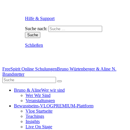
Hilfe & Support
Suche nach:
Schließen
FreeSpirit Online Schulungen
Bruno Würtenberger & Aline N.
Brandstetter
Bruno & Aline
Wer wir sind
Wer Wir Sind
Veranstaltungen
Bewusstseins-VLOG
PREMIUM-Plattform
Vlog Startseite
Teachings
Insights
Live On Stage