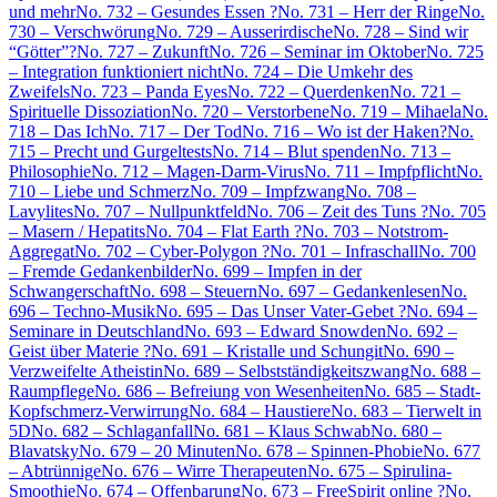
und mehr
No. 732 – Gesundes Essen ?
No. 731 – Herr der Ringe
No.
730 – Verschwörung
No. 729 – Ausserirdische
No. 728 – Sind wir
“Götter”?
No. 727 – Zukunft
No. 726 – Seminar im Oktober
No. 725
– Integration funktioniert nicht
No. 724 – Die Umkehr des
Zweifels
No. 723 – Panda Eyes
No. 722 – Querdenken
No. 721 –
Spirituelle Dissoziation
No. 720 – Verstorbene
No. 719 – Mihaela
No.
718 – Das Ich
No. 717 – Der Tod
No. 716 – Wo ist der Haken?
No.
715 – Precht und Gurgeltests
No. 714 – Blut spenden
No. 713 –
Philosophie
No. 712 – Magen-Darm-Virus
No. 711 – Impfpflicht
No.
710 – Liebe und Schmerz
No. 709 – Impfzwang
No. 708 –
Lavylites
No. 707 – Nullpunktfeld
No. 706 – Zeit des Tuns ?
No. 705
– Masern / Hepatits
No. 704 – Flat Earth ?
No. 703 – Notstrom-
Aggregat
No. 702 – Cyber-Polygon ?
No. 701 – Infraschall
No. 700
– Fremde Gedankenbilder
No. 699 – Impfen in der
Schwangerschaft
No. 698 – Steuern
No. 697 – Gedankenlesen
No.
696 – Techno-Musik
No. 695 – Das Unser Vater-Gebet ?
No. 694 –
Seminare in Deutschland
No. 693 – Edward Snowden
No. 692 –
Geist über Materie ?
No. 691 – Kristalle und Schungit
No. 690 –
Verzweifelte Atheistin
No. 689 – Selbstständigkeitszwang
No. 688 –
Raumpflege
No. 686 – Befreiung von Wesenheiten
No. 685 – Stadt-
Kopfschmerz-Verwirrung
No. 684 – Haustiere
No. 683 – Tierwelt in
5D
No. 682 – Schlaganfall
No. 681 – Klaus Schwab
No. 680 –
Blavatsky
No. 679 – 20 Minuten
No. 678 – Spinnen-Phobie
No. 677
– Abtrünnige
No. 676 – Wirre Therapeuten
No. 675 – Spirulina-
Smoothie
No. 674 – Offenbarung
No. 673 – FreeSpirit online ?
No.