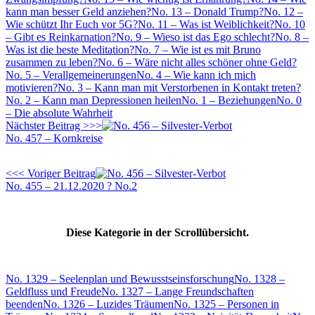
kann man besser Geld anziehen?
No. 13 – Donald Trump?
No. 12 –
Wie schützt Ihr Euch vor 5G?
No. 11 – Was ist Weiblichkeit?
No. 10
– Gibt es Reinkarnation?
No. 9 – Wieso ist das Ego schlecht?
No. 8 –
Was ist die beste Meditation?
No. 7 – Wie ist es mit Bruno
zusammen zu leben?
No. 6 – Wäre nicht alles schöner ohne Geld?
No. 5 – Verallgemeinerungen
No. 4 – Wie kann ich mich
motivieren?
No. 3 – Kann man mit Verstorbenen in Kontakt treten?
No. 2 – Kann man Depressionen heilen
No. 1 – Beziehungen
No. 0
– Die absolute Wahrheit
Nächster Beitrag >>>
No. 457 – Kornkreise
<<< Voriger Beitrag
No. 455 – 21.12.2020 ? No.2
Diese Kategorie in der Scrollübersicht.
No. 1329 – Seelenplan und Bewusstseinsforschung
No. 1328 –
Geldfluss und Freude
No. 1327 – Lange Freundschaften
beenden
No. 1326 – Luzides Träumen
No. 1325 – Personen in