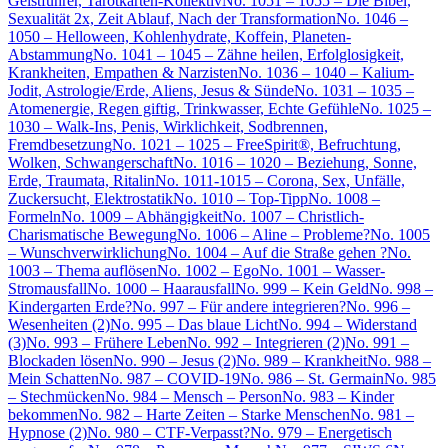
Geistführer, Tarotkarten-Kollektiv
No. 1051 – 1055 – Die Bibel,
Sexualität 2x, Zeit Ablauf, Nach der Transformation
No. 1046 –
1050 – Helloween, Kohlenhydrate, Koffein, Planeten-
Abstammung
No. 1041 – 1045 – Zähne heilen, Erfolglosigkeit,
Krankheiten, Empathen & Narzisten
No. 1036 – 1040 – Kalium-
Jodit, Astrologie/Erde, Aliens, Jesus & Sünde
No. 1031 – 1035 –
Atomenergie, Regen giftig, Trinkwasser, Echte Gefühle
No. 1025 –
1030 – Walk-Ins, Penis, Wirklichkeit, Sodbrennen,
Fremdbesetzung
No. 1021 – 1025 – FreeSpirit®, Befruchtung,
Wolken, Schwangerschaft
No. 1016 – 1020 – Beziehung, Sonne,
Erde, Traumata, Ritalin
No. 1011-1015 – Corona, Sex, Unfälle,
Zuckersucht, Elektrostatik
No. 1010 – Top-Tipp
No. 1008 –
Formeln
No. 1009 – Abhängigkeit
No. 1007 – Christlich-
Charismatische Bewegung
No. 1006 – Aline – Probleme?
No. 1005
– Wunschverwirklichung
No. 1004 – Auf die Straße gehen ?
No.
1003 – Thema auflösen
No. 1002 – Ego
No. 1001 – Wasser-
Stromausfall
No. 1000 – Haarausfall
No. 999 – Kein Geld
No. 998 –
Kindergarten Erde?
No. 997 – Für andere integrieren?
No. 996 –
Wesenheiten (2)
No. 995 – Das blaue Licht
No. 994 – Widerstand
(3)
No. 993 – Frühere Leben
No. 992 – Integrieren (2)
No. 991 –
Blockaden lösen
No. 990 – Jesus (2)
No. 989 – Krankheit
No. 988 –
Mein Schatten
No. 987 – COVID-19
No. 986 – St. Germain
No. 985
– Stechmücken
No. 984 – Mensch – Person
No. 983 – Kinder
bekommen
No. 982 – Harte Zeiten – Starke Menschen
No. 981 –
Hypnose (2)
No. 980 – CTF-Verpasst?
No. 979 – Energetisch