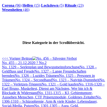
Corona
(96)
Helfen
(15)
Lockdown
(5)
Rituale
(23)
Wesenheiten
(46)
Diese Kategorie in der Scrollübersicht.
<<< Voriger Beitrag
No. 455 – 21.12.2020 ? No.2
No. 1329 – Seelenplan und Bewusstseinsforschung
No. 1328 –
Geldfluss und Freude
No. 1327 – Lange Freundschaften
beenden
No. 1326 – Luzides Träumen
No. 1325 – Personen in
Träumen
No. 1324 – Secondhand
No. 1323 – Naivität-Dummheit
No.
1322 – Verletzen-Triggern
No. 1321 – Gold kaufen
No. 1316-1320 –
Esel Bruno, Muskeltest, Dienst am Nächsten, Wer bin ich &
Blockade & Widerstand
No. 1311-1315 – KI, Gehirntumore,
Aussehen Menschen, CTF Präsenzmodule, Goldenes Zeitalter
No.
1306-1310 – Schizophrenie, Arm & viele Kinder, Lebensdauer,
Social-Media, Putzen
No. 1301-1305 – Aura, Geld,