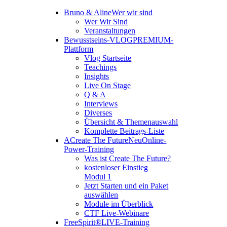
Bruno & Aline
Wer wir sind
Wer Wir Sind
Veranstaltungen
Bewusstseins-VLOG
PREMIUM-
Plattform
Vlog Startseite
Teachings
Insights
Live On Stage
Q & A
Interviews
Diverses
Übersicht & Themenauswahl
Komplette Beitrags-Liste
A
Create The Future
Neu
Online-
Power-Training
Was ist Create The Future?
kostenloser Einstieg
Modul 1
Jetzt Starten und ein Paket
auswählen
Module im Überblick
CTF Live-Webinare
FreeSpirit®
LIVE-Training