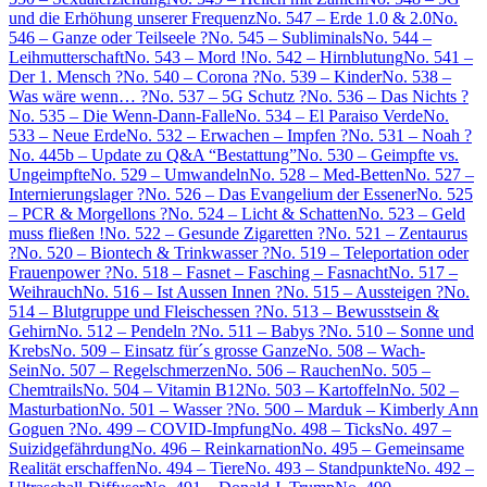
und die Erhöhung unserer Frequenz
No. 547 – Erde 1.0 & 2.0
No.
546 – Ganze oder Teilseele ?
No. 545 – Subliminals
No. 544 –
Leihmutterschaft
No. 543 – Mord !
No. 542 – Hirnblutung
No. 541 –
Der 1. Mensch ?
No. 540 – Corona ?
No. 539 – Kinder
No. 538 –
Was wäre wenn… ?
No. 537 – 5G Schutz ?
No. 536 – Das Nichts ?
No. 535 – Die Wenn-Dann-Falle
No. 534 – El Paraiso Verde
No.
533 – Neue Erde
No. 532 – Erwachen – Impfen ?
No. 531 – Noah ?
No. 445b – Update zu Q&A “Bestattung”
No. 530 – Geimpfte vs.
Ungeimpfte
No. 529 – Umwandeln
No. 528 – Med-Betten
No. 527 –
Internierungslager ?
No. 526 – Das Evangelium der Essener
No. 525
– PCR & Morgellons ?
No. 524 – Licht & Schatten
No. 523 – Geld
muss fließen !
No. 522 – Gesunde Zigaretten ?
No. 521 – Zentaurus
?
No. 520 – Biontech & Trinkwasser ?
No. 519 – Teleportation oder
Frauenpower ?
No. 518 – Fasnet – Fasching – Fasnacht
No. 517 –
Weihrauch
No. 516 – Ist Aussen Innen ?
No. 515 – Aussteigen ?
No.
514 – Blutgruppe und Fleischessen ?
No. 513 – Bewusstsein &
Gehirn
No. 512 – Pendeln ?
No. 511 – Babys ?
No. 510 – Sonne und
Krebs
No. 509 – Einsatz für´s grosse Ganze
No. 508 – Wach-
Sein
No. 507 – Regelschmerzen
No. 506 – Rauchen
No. 505 –
Chemtrails
No. 504 – Vitamin B12
No. 503 – Kartoffeln
No. 502 –
Masturbation
No. 501 – Wasser ?
No. 500 – Marduk – Kimberly Ann
Goguen ?
No. 499 – COVID-Impfung
No. 498 – Ticks
No. 497 –
Suizidgefährdung
No. 496 – Reinkarnation
No. 495 – Gemeinsame
Realität erschaffen
No. 494 – Tiere
No. 493 – Standpunkte
No. 492 –