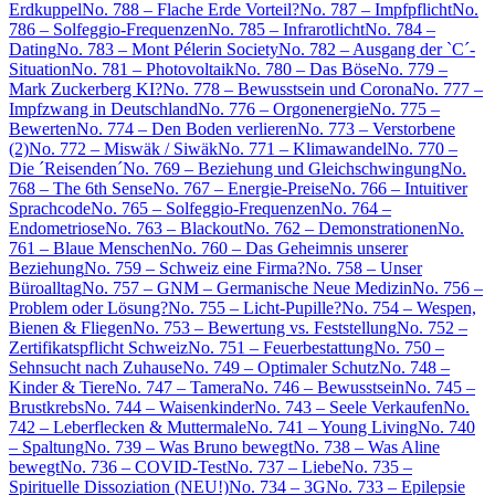
Erdkuppel
No. 788 – Flache Erde Vorteil?
No. 787 – Impfpflicht
No.
786 – Solfeggio-Frequenzen
No. 785 – Infrarotlicht
No. 784 –
Dating
No. 783 – Mont Pélerin Society
No. 782 – Ausgang der `C´-
Situation
No. 781 – Photovoltaik
No. 780 – Das Böse
No. 779 –
Mark Zuckerberg KI?
No. 778 – Bewusstsein und Corona
No. 777 –
Impfzwang in Deutschland
No. 776 – Orgonenergie
No. 775 –
Bewerten
No. 774 – Den Boden verlieren
No. 773 – Verstorbene
(2)
No. 772 – Miswäk / Siwäk
No. 771 – Klimawandel
No. 770 –
Die ´Reisenden´
No. 769 – Beziehung und Gleichschwingung
No.
768 – The 6th Sense
No. 767 – Energie-Preise
No. 766 – Intuitiver
Sprachcode
No. 765 – Solfeggio-Frequenzen
No. 764 –
Endometriose
No. 763 – Blackout
No. 762 – Demonstrationen
No.
761 – Blaue Menschen
No. 760 – Das Geheimnis unserer
Beziehung
No. 759 – Schweiz eine Firma?
No. 758 – Unser
Büroalltag
No. 757 – GNM – Germanische Neue Medizin
No. 756 –
Problem oder Lösung?
No. 755 – Licht-Pupille?
No. 754 – Wespen,
Bienen & Fliegen
No. 753 – Bewertung vs. Feststellung
No. 752 –
Zertifikatspflicht Schweiz
No. 751 – Feuerbestattung
No. 750 –
Sehnsucht nach Zuhause
No. 749 – Optimaler Schutz
No. 748 –
Kinder & Tiere
No. 747 – Tamera
No. 746 – Bewusstsein
No. 745 –
Brustkrebs
No. 744 – Waisenkinder
No. 743 – Seele Verkaufen
No.
742 – Leberflecken & Muttermale
No. 741 – Young Living
No. 740
– Spaltung
No. 739 – Was Bruno bewegt
No. 738 – Was Aline
bewegt
No. 736 – COVID-Test
No. 737 – Liebe
No. 735 –
Spirituelle Dissoziation (NEU!)
No. 734 – 3G
No. 733 – Epilepsie