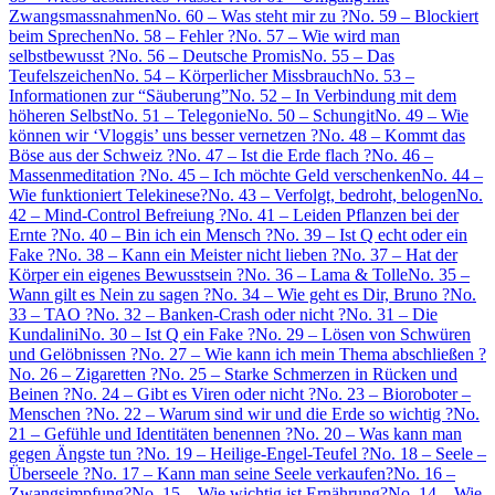
Zwangsmassnahmen
No. 60 – Was steht mir zu ?
No. 59 – Blockiert
beim Sprechen
No. 58 – Fehler ?
No. 57 – Wie wird man
selbstbewusst ?
No. 56 – Deutsche Promis
No. 55 – Das
Teufelszeichen
No. 54 – Körperlicher Missbrauch
No. 53 –
Informationen zur “Säuberung”
No. 52 – In Verbindung mit dem
höheren Selbst
No. 51 – Telegonie
No. 50 – Schungit
No. 49 – Wie
können wir ‘Vloggis’ uns besser vernetzen ?
No. 48 – Kommt das
Böse aus der Schweiz ?
No. 47 – Ist die Erde flach ?
No. 46 –
Massenmeditation ?
No. 45 – Ich möchte Geld verschenken
No. 44 –
Wie funktioniert Telekinese?
No. 43 – Verfolgt, bedroht, belogen
No.
42 – Mind-Control Befreiung ?
No. 41 – Leiden Pflanzen bei der
Ernte ?
No. 40 – Bin ich ein Mensch ?
No. 39 – Ist Q echt oder ein
Fake ?
No. 38 – Kann ein Meister nicht lieben ?
No. 37 – Hat der
Körper ein eigenes Bewusstsein ?
No. 36 – Lama & Tolle
No. 35 –
Wann gilt es Nein zu sagen ?
No. 34 – Wie geht es Dir, Bruno ?
No.
33 – TAO ?
No. 32 – Banken-Crash oder nicht ?
No. 31 – Die
Kundalini
No. 30 – Ist Q ein Fake ?
No. 29 – Lösen von Schwüren
und Gelöbnissen ?
No. 27 – Wie kann ich mein Thema abschließen ?
No. 26 – Zigaretten ?
No. 25 – Starke Schmerzen in Rücken und
Beinen ?
No. 24 – Gibt es Viren oder nicht ?
No. 23 – Bioroboter –
Menschen ?
No. 22 – Warum sind wir und die Erde so wichtig ?
No.
21 – Gefühle und Identitäten benennen ?
No. 20 – Was kann man
gegen Ängste tun ?
No. 19 – Heilige-Engel-Teufel ?
No. 18 – Seele –
Überseele ?
No. 17 – Kann man seine Seele verkaufen?
No. 16 –
Zwangsimpfung?
No. 15 – Wie wichtig ist Ernährung?
No. 14 – Wie