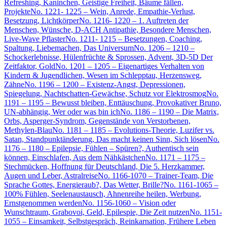
Refreshing, Kaninchen, Geistige Freiheit, Bäume fällen,
Projekte
No. 1221- 1225 – Wein, Anrede, Empathie-Verlust,
Besetzung, Lichtkörper
No. 1216- 1220 – 1. Auftreten der
Menschen, Wünsche, D-ACH Antipathie, Besondere Menschen,
Live-Wave Pflaster
No. 1211- 1215 – Besetzungen, Coaching,
Spaltung, Liebemachen, Das Universum
No. 1206 – 1210 –
Schockerlebnisse, Hülenfrüchte & Sprossen, Advent, 3D-5D Der
Zeitfaktor, Gold
No. 1201 – 1205 – Eigenartiges Verhalten von
Kindern & Jugendlichen, Wesen im Schlepptau, Herzensweg,
Zähne
No. 1196 – 1200 – Existenz-Angst, Depressionen,
Spiegelung, Nachtschatten-Gewächse, Schutz vor Elektrosmog
No.
1191 – 1195 – Bewusst bleiben, Enttäuschung, Provokativer Bruno,
UN-abhängig, Wer oder was bin ich
No. 1186 – 1190 – Die Matrix,
Orbs, Asperger-Syndrom, Gegenstände von Verstorbenen,
Methylen-Blau
No. 1181 – 1185 – Evolutions-Theorie, Luzifer vs.
Satan, Standpunktänderung, Das macht keinen Sinn, Sich lösen
No.
1176 – 1180 – Epilepsie, Fühlen – Spüren?, Authentisch sein
können, Einschlafen, Aus dem Nähkästchen
No. 1171 – 1175 –
Stechmücken, Hoffnung für Deutschland, Die 5. Herzkammer,
Augen und Leber, Astralreise
No. 1166-1070 – Trainer-Team, Die
Sprache Gottes, Energieraub?, Das Wetter, Brille?
No. 1161-1065 –
100% Fühlen, Seelenaustausch, Ahnenreihe heilen, Werbung,
Ernstgenommen werden
No. 1156-1060 – Vision oder
Wunschtraum, Grabovoi, Geld, Epilespie, Die Zeit nutzen
No. 1151-
1055 – Einsamkeit, Selbstgespräch, Reinkarnation, Frühere Leben