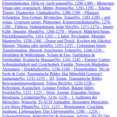
Erbstreitigkeiten, Déjà-vu, nicht präsent
No. 1296-1300 – Menschen,
Vegan oder vegetarisch, Mütter, Pension
No. 1291-1295 – Träume,
Trigger, Dualseelen, Gluthadion
No. 1286-1290 – Pflanzen,
Schedding, Neu-Geburt, Mystisches, Traum
No. 1281-1285 – anti
vegan, Ursprung rassen, Phänomen, Körperempfindung
No. 1276-
1280 – Fühlens, Wahrnehmung, hohe Herz
No. 1271-1274 – Innere
Kälte, Impulse, Musik
No. 1266-1270 – Wunsch, Mädchen/Jungs,
Rückführungen
No. 1261-1265 – 5 Jahre, Psychiatrie, Monster,
Mantren
No. 1256-1260 – Drang und Druck, Kochen mit Alkohol,
Mangel, Tinnitus oder nicht
No. 1251-1255 – Geburtstag feiern,
Transformation, Bierzelt, Anschreien, Folgen
No. 1246-1250 –
Identitäten & Widerstände, Scham & Ego, Spiritismus &
Spiritualität, Komische Massage
No. 1241-1245 – Eigener Garten,
Selbstständigkeit und Unsicherheit, Familie, Network-Marketing,
Akzeptanz – Dankbarkeit
No. 1236-1240 – Doppelzahlen, Wo ist
Seele & Geist, Traumatische Bilder, Hat Mitgefühl Grenzen?,
Implantate
No. 1231-1235 – 5D, Sonne, Traumatische Bilder,
Bewusstseinserweiterung, Tobias Beck
No. 1226-1230 –
Refreshing, Kaninchen, Geistige Freiheit, Bäume fällen,
Projekte
No. 1221- 1225 – Wein, Anrede, Empathie-Verlust,
Besetzung, Lichtkörper
No. 1216- 1220 – 1. Auftreten der
Menschen, Wünsche, D-ACH Antipathie, Besondere Menschen,
Live-Wave Pflaster
No. 1211- 1215 – Besetzungen, Coaching,
Spaltung, Liebemachen, Das Universum
No. 1206 – 1210 –
Schockerlebnisse, Hülenfrüchte & Sprossen, Advent, 3D-5D Der