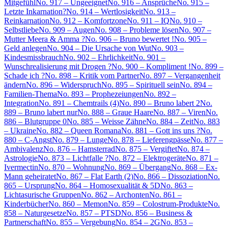
Mitgefühl
No. 917 – Ungeeignet
No. 916 – Ansprüche
No. 915 –
Letzte Inkarnation?
No. 914 – Wertlosigkeit
No. 913 –
Reinkarnation
No. 912 – Komfortzone
No. 911 – IQ
No. 910 –
Selbstliebe
No. 909 – Augen
No. 908 – Probleme lösen
No. 907 –
Mutter Meera & Amma ?
No. 906 – Bruno bewertet !
No. 905 –
Geld anlegen
No. 904 – Die Ursache von Wut
No. 903 –
Kindesmissbrauch
No. 902 – Ehrlichkeit
No. 901 –
Wunschrealisierung mit Drogen ?
No. 900 – Kompliment !
No. 899 –
Schade ich ?
No. 898 – Kritik vom Partner
No. 897 – Vergangenheit
ändern
No. 896 – Widerspruch
No. 895 – Spirituell sein
No. 894 –
Familien-Thema
No. 893 – Prophezeiungen
No. 892 –
Integration
No. 891 – Chemtrails (4)
No. 890 – Bruno labert 2
No.
889 – Bruno labert nur
No. 888 – Graue Haare
No. 887 – Viren
No.
886 – Blutgruppe 0
No. 885 – Weisse Zähne
No. 884 – Zeit
No. 883
– Ukraine
No. 882 – Queen Romana
No. 881 – Gott ins uns ?
No.
880 – C-Angst
No. 879 – Lunge
No. 878 – Lieferengpässe
No. 877 –
Ambivalenz
No. 876 – Hamsterrad
No. 875 – Vergiftet
No. 874 –
Astrologie
No. 873 – Lichtfalle ?
No. 872 – Elektrogeräte
No. 871 –
Ivermectin
No. 870 – Wohnung
No. 869 – Übergang
No. 868 – Ex-
Mann geheiratet
No. 867 – Flat Earth (2)
No. 866 – Dissoziation
No.
865 – Ursprung
No. 864 – Homosexualität & 5D
No. 863 –
Lichtasurische Gruppen
No. 862 – Archonten
No. 861 –
Kinderbücher
No. 860 – Memon
No. 859 – Colostrum-Produkte
No.
858 – Naturgesetze
No. 857 – PTSD
No. 856 – Business &
Partnerschaft
No. 855 – Vergebung
No. 854 – 2G
No. 853 –