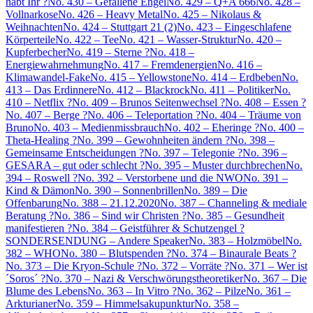
habt Ihr ?
No. 430 – Gefallene Engel
No. 429 – Q+A 666
No. 428 –
Vollnarkose
No. 426 – Heavy Metal
No. 425 – Nikolaus &
Weihnachten
No. 424 – Stuttgart 21 (2)
No. 423 – Eingeschlafene
Körperteile
No. 422 – Tee
No. 421 – Wasser-Struktur
No. 420 –
Kupferbecher
No. 419 – Sterne ?
No. 418 –
Energiewahrnehmung
No. 417 – Fremdenergien
No. 416 –
Klimawandel-Fake
No. 415 – Yellowstone
No. 414 – Erdbeben
No.
413 – Das Erdinnere
No. 412 – Blackrock
No. 411 – Politiker
No.
410 – Netflix ?
No. 409 – Brunos Seitenwechsel ?
No. 408 – Essen ?
No. 407 – Berge ?
No. 406 – Teleportation ?
No. 404 – Träume von
Bruno
No. 403 – Medienmissbrauch
No. 402 – Eheringe ?
No. 400 –
Theta-Healing ?
No. 399 – Gewohnheiten ändern ?
No. 398 –
Gemeinsame Entscheidungen ?
No. 397 – Telegonie ?
No. 396 –
GESARA – gut oder schlecht ?
No. 395 – Muster durchbrechen
No.
394 – Roswell ?
No. 392 – Verstorbene und die NWO
No. 391 –
Kind & Dämon
No. 390 – Sonnenbrillen
No. 389 – Die
Offenbarung
No. 388 – 21.12.2020
No. 387 – Channeling & mediale
Beratung ?
No. 386 – Sind wir Christen ?
No. 385 – Gesundheit
manifestieren ?
No. 384 – Geistführer & Schutzengel ?
SONDERSENDUNG – Andere Speaker
No. 383 – Holzmöbel
No.
382 – WHO
No. 380 – Blutspenden ?
No. 374 – Binaurale Beats ?
No. 373 – Die Kryon-Schule ?
No. 372 – Vorräte ?
No. 371 – Wer ist
´Soros´ ?
No. 370 – Nazi & Verschwörungstheoretiker
No. 367 – Die
Blume des Lebens
No. 363 – In Vitro ?
No. 362 – Pilze
No. 361 –
Arkturianer
No. 359 – Himmelsakupunktur
No. 358 –