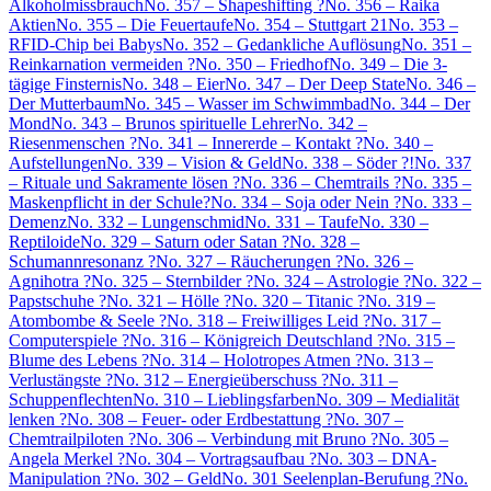
Alkoholmissbrauch
No. 357 – Shapeshifting ?
No. 356 – Raika
Aktien
No. 355 – Die Feuertaufe
No. 354 – Stuttgart 21
No. 353 –
RFID-Chip bei Babys
No. 352 – Gedankliche Auflösung
No. 351 –
Reinkarnation vermeiden ?
No. 350 – Friedhof
No. 349 – Die 3-
tägige Finsternis
No. 348 – Eier
No. 347 – Der Deep State
No. 346 –
Der Mutterbaum
No. 345 – Wasser im Schwimmbad
No. 344 – Der
Mond
No. 343 – Brunos spirituelle Lehrer
No. 342 –
Riesenmenschen ?
No. 341 – Innererde – Kontakt ?
No. 340 –
Aufstellungen
No. 339 – Vision & Geld
No. 338 – Söder ?!
No. 337
– Rituale und Sakramente lösen ?
No. 336 – Chemtrails ?
No. 335 –
Maskenpflicht in der Schule?
No. 334 – Soja oder Nein ?
No. 333 –
Demenz
No. 332 – Lungenschmid
No. 331 – Taufe
No. 330 –
Reptiloide
No. 329 – Saturn oder Satan ?
No. 328 –
Schumannresonanz ?
No. 327 – Räucherungen ?
No. 326 –
Agnihotra ?
No. 325 – Sternbilder ?
No. 324 – Astrologie ?
No. 322 –
Papstschuhe ?
No. 321 – Hölle ?
No. 320 – Titanic ?
No. 319 –
Atombombe & Seele ?
No. 318 – Freiwilliges Leid ?
No. 317 –
Computerspiele ?
No. 316 – Königreich Deutschland ?
No. 315 –
Blume des Lebens ?
No. 314 – Holotropes Atmen ?
No. 313 –
Verlustängste ?
No. 312 – Energieüberschuss ?
No. 311 –
Schuppenflechten
No. 310 – Lieblingsfarben
No. 309 – Medialität
lenken ?
No. 308 – Feuer- oder Erdbestattung ?
No. 307 –
Chemtrailpiloten ?
No. 306 – Verbindung mit Bruno ?
No. 305 –
Angela Merkel ?
No. 304 – Vortragsaufbau ?
No. 303 – DNA-
Manipulation ?
No. 302 – Geld
No. 301 Seelenplan-Berufung ?
No.