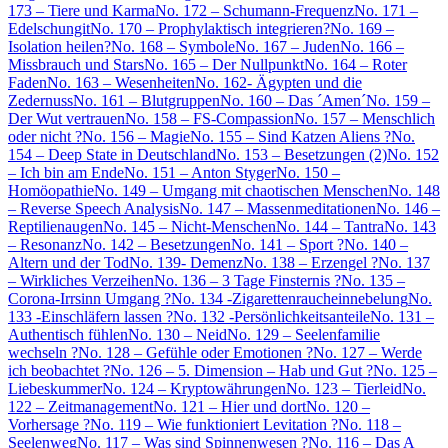
173 – Tiere und Karma
No. 172 – Schumann-Frequenz
No. 171 –
Edelschungit
No. 170 – Prophylaktisch integrieren?
No. 169 –
Isolation heilen?
No. 168 – Symbole
No. 167 – Juden
No. 166 –
Missbrauch und Stars
No. 165 – Der Nullpunkt
No. 164 – Roter
Faden
No. 163 – Wesenheiten
No. 162- Ägypten und die
Zedernuss
No. 161 – Blutgruppen
No. 160 – Das ´Amen´
No. 159 –
Der Wut vertrauen
No. 158 – FS-Compassion
No. 157 – Menschlich
oder nicht ?
No. 156 – Magie
No. 155 – Sind Katzen Aliens ?
No.
154 – Deep State in Deutschland
No. 153 – Besetzungen (2)
No. 152
– Ich bin am Ende
No. 151 – Anton Styger
No. 150 –
Homöopathie
No. 149 – Umgang mit chaotischen Menschen
No. 148
– Reverse Speech Analysis
No. 147 – Massenmeditationen
No. 146 –
Reptilienaugen
No. 145 – Nicht-Menschen
No. 144 – Tantra
No. 143
– Resonanz
No. 142 – Besetzungen
No. 141 – Sport ?
No. 140 –
Altern und der Tod
No. 139- Demenz
No. 138 – Erzengel ?
No. 137
– Wirkliches Verzeihen
No. 136 – 3 Tage Finsternis ?
No. 135 –
Corona-Irrsinn Umgang ?
No. 134 -Zigarettenraucheinnebelung
No.
133 -Einschläfern lassen ?
No. 132 -Persönlichkeitsanteile
No. 131 –
Authentisch fühlen
No. 130 – Neid
No. 129 – Seelenfamilie
wechseln ?
No. 128 – Gefühle oder Emotionen ?
No. 127 – Werde
ich beobachtet ?
No. 126 – 5. Dimension – Hab und Gut ?
No. 125 –
Liebeskummer
No. 124 – Kryptowährungen
No. 123 – Tierleid
No.
122 – Zeitmanagement
No. 121 – Hier und dort
No. 120 –
Vorhersage ?
No. 119 – Wie funktioniert Levitation ?
No. 118 –
Seelenweg
No. 117 – Was sind Spinnenwesen ?
No. 116 – Das A