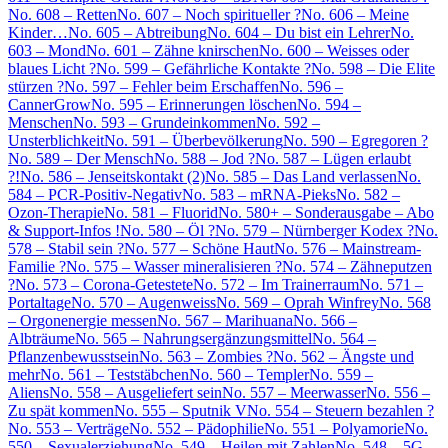
No. 608 – Retten
No. 607 – Noch spiritueller ?
No. 606 – Meine
Kinder…
No. 605 – Abtreibung
No. 604 – Du bist ein Lehrer
No.
603 – Mond
No. 601 – Zähne knirschen
No. 600 – Weisses oder
blaues Licht ?
No. 599 – Gefährliche Kontakte ?
No. 598 – Die Elite
stürzen ?
No. 597 – Fehler beim Erschaffen
No. 596 –
CannerGrow
No. 595 – Erinnerungen löschen
No. 594 –
Menschen
No. 593 – Grundeinkommen
No. 592 –
Unsterblichkeit
No. 591 – Überbevölkerung
No. 590 – Egregoren ?
No. 589 – Der Mensch
No. 588 – Jod ?
No. 587 – Lügen erlaubt
?!
No. 586 – Jenseitskontakt (2)
No. 585 – Das Land verlassen
No.
584 – PCR-Positiv-Negativ
No. 583 – mRNA-Pieks
No. 582 –
Ozon-Therapie
No. 581 – Fluorid
No. 580+ – Sonderausgabe – Abo
& Support-Infos !
No. 580 – Öl ?
No. 579 – Nürnberger Kodex ?
No.
578 – Stabil sein ?
No. 577 – Schöne Haut
No. 576 – Mainstream-
Familie ?
No. 575 – Wasser mineralisieren ?
No. 574 – Zähneputzen
?
No. 573 – Corona-Getestete
No. 572 – Im Trainerraum
No. 571 –
Portaltage
No. 570 – Augenweiss
No. 569 – Oprah Winfrey
No. 568
– Orgonenergie messen
No. 567 – Marihuana
No. 566 –
Albträume
No. 565 – Nahrungsergänzungsmittel
No. 564 –
Pflanzenbewusstsein
No. 563 – Zombies ?
No. 562 – Ängste und
mehr
No. 561 – Teststäbchen
No. 560 – Templer
No. 559 –
Aliens
No. 558 – Ausgeliefert sein
No. 557 – Meerwasser
No. 556 –
Zu spät kommen
No. 555 – Sputnik V
No. 554 – Steuern bezahlen ?
No. 553 – Verträge
No. 552 – Pädophilie
No. 551 – Polyamorie
No.
550 – Sexualerziehung
No. 549 – Heilen mit Zahlen
No. 548 – 5G