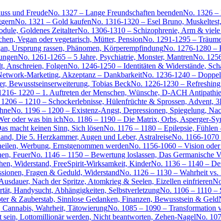
luss und Freude
No. 1327 – Lange Freundschaften beenden
No. 1326 –
ggern
No. 1321 – Gold kaufen
No. 1316-1320 – Esel Bruno, Muskeltest
ule, Goldenes Zeitalter
No. 1306-1310 – Schizophrenie, Arm & viele 
en, Vegan oder vegetarisch, Mütter, Pension
No. 1291-1295 – Träume,
gan, Ursprung rassen, Phänomen, Körperempfindung
No. 1276-1280 – 
ungen
No. 1261-1265 – 5 Jahre, Psychiatrie, Monster, Mantren
No. 1256
lt, Anschreien, Folgen
No. 1246-1250 – Identitäten & Widerstände, Sch
, Network-Marketing, Akzeptanz – Dankbarkeit
No. 1236-1240 – Doppelza
er, Bewusstseinserweiterung, Tobias Beck
No. 1226-1230 – Refreshing,
1216- 1220 – 1. Auftreten der Menschen, Wünsche, D-ACH Antipathie
 1206 – 1210 – Schockerlebnisse, Hülenfrüchte & Sprossen, Advent, 3
ähne
No. 1196 – 1200 – Existenz-Angst, Depressionen, Spiegelung, Na
er oder was bin ich
No. 1186 – 1190 – Die Matrix, Orbs, Asperger-S
as macht keinen Sinn, Sich lösen
No. 1176 – 1180 – Epilepsie, Fühlen
and, Die 5. Herzkammer, Augen und Leber, Astralreise
No. 1166-1070 
 heilen, Werbung, Ernstgenommen werden
No. 1156-1060 – Vision oder
hen, Feuer
No. 1146 – 1150 – Bewertung loslassen, Das Germanische V
n, Widerstand, FreeSpirit-Wirksamkeit, Kinder
No. 1136 – 1140 – Der
ssionen, Fragen & Geduld, Widerstand
No. 1126 – 1130 – Wahrheit vs. I
dauer, Nach der Spritze, Atomkrieg & Seelen, Eizellen einfrieren
No
tät, Handysucht, Abhängigkeiten, Selbstverletzung
No. 1106 – 1110 – 
ter & Zauberstab, Sinnlose Gedanken, Finanzen, Bewusstsein & Geld
, Cannabis, Wahrheit, Tätowierung
No. 1085 – 1090 – Transformation ve
st sein, Lottomillionär werden, Nicht beantworten, Zehen-Nagel
No. 107