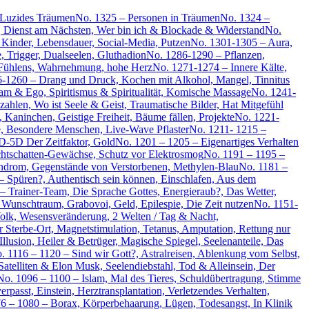
 Luzides Träumen
No. 1325 – Personen in Träumen
No. 1324 –
, Dienst am Nächsten, Wer bin ich & Blockade & Widerstand
No.
Kinder, Lebensdauer, Social-Media, Putzen
No. 1301-1305 – Aura,
 Trigger, Dualseelen, Gluthadion
No. 1286-1290 – Pflanzen,
Fühlens, Wahrnehmung, hohe Herz
No. 1271-1274 – Innere Kälte,
-1260 – Drang und Druck, Kochen mit Alkohol, Mangel, Tinnitus
am & Ego, Spiritismus & Spiritualität, Komische Massage
No. 1241-
hlen, Wo ist Seele & Geist, Traumatische Bilder, Hat Mitgefühl
 Kaninchen, Geistige Freiheit, Bäume fällen, Projekte
No. 1221-
, Besondere Menschen, Live-Wave Pflaster
No. 1211- 1215 –
D-5D Der Zeitfaktor, Gold
No. 1201 – 1205 – Eigenartiges Verhalten
chtschatten-Gewächse, Schutz vor Elektrosmog
No. 1191 – 1195 –
yndrom, Gegenstände von Verstorbenen, Methylen-Blau
No. 1181 –
 – Spüren?, Authentisch sein können, Einschlafen, Aus dem
– Trainer-Team, Die Sprache Gottes, Energieraub?, Das Wetter,
 Wunschtraum, Grabovoi, Geld, Epilespie, Die Zeit nutzen
No. 1151-
olk, Wesensveränderung, 2 Welten / Tag & Nacht,
 Sterbe-Ort, Magnetstimulation, Tetanus, Amputation, Rettung nur
llusion, Heiler & Betrüger, Magische Spiegel, Seelenanteile, Das
. 1116 – 1120 – Sind wir Gott?, Astralreisen, Ablenkung vom Selbst,
Satelliten & Elon Musk, Seelendiebstahl, Tod & Alleinsein, Der
No. 1096 – 1100 – Islam, Mal des Tieres, Schuldübertragung, Stimme
rpasst, Einstein, Herztransplantation, Verletzendes Verhalten,
6 – 1080 – Borax, Körperbehaarung, Lügen, Todesangst, In Klinik