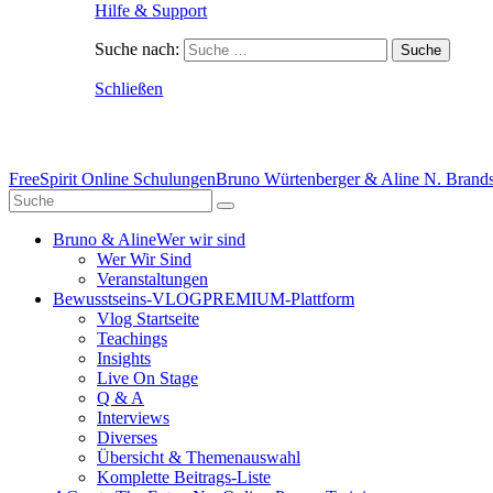
Hilfe & Support
Suche nach:
Schließen
FreeSpirit Online Schulungen
Bruno Würtenberger & Aline N. Brandst
Bruno & Aline
Wer wir sind
Wer Wir Sind
Veranstaltungen
Bewusstseins-VLOG
PREMIUM-Plattform
Vlog Startseite
Teachings
Insights
Live On Stage
Q & A
Interviews
Diverses
Übersicht & Themenauswahl
Komplette Beitrags-Liste