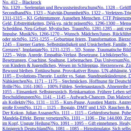
No. 412 – Blackrock
No. 1329 – Seelenplan und Bewusstseinsforschung
No. 1328 – Geldf
Secondhand
No. 1323 – Naivität-Dummheit
No. 1322 – Verletzen-Tri
1311-1315 – KI, Gehirntumore, Aussehen Menschen, CTF Präsenzmod
Geld, Erbstreitigkeiten, Déjà-vu, nicht präsent
No. 1296-1300 – Mensch
Schedding, Neu-Geburt, Mystisches, Traum
No. 1281-1285 – anti ve
Impulse, Musik
No. 1266-1270 – Wunsch, Mädchen/Jungs, Rückführ
oder nicht
No. 1251-1255 – Geburtstag feiern, Transformation, Bierze
1245 – Eigener Garten, Selbstständigkeit und Unsicherheit, Familie
Grenzen?, Implantate
No. 1231-1235 – 5D, Sonne, Traumatische Bild
1225 – Wein, Anrede, Empathie-Verlust, Besetzung, Lichtkörper
No. 
Besetzungen, Coaching, Spaltung, Liebemachen, Das Universum
No.
von Kindern & Jugendlichen, Wesen im Schlepptau, Herzensweg, Z
Bewusst bleiben, Enttäuschung, Provokativer Bruno, UN-abhängig, W
1185 – Evolutions-Theorie, Luzifer vs. Satan, Standpunktänderung, D
Nähkästchen
No. 1171 – 1175 – Stechmücken, Hoffnung für Deutschl
Brille?
No. 1161-1065 – 100% Fühlen, Seelenaustausch, Ahnenreihe
1055 – Einsamkeit, Selbstgespräch, Reinkarnation, Frühere Leben se
Beschuldigungen
No. 1141 – 1145 – Aufwach-Chancen, Das Malzeiche
als Kollektiv?
No. 1131 – 1135 – Kurs-Pause, Ausstieg Matrix, Aggre
große Event
No. 1121 – 1125 – Ibogain, DMT und LSD, Rauchen & Aus
Der Kokon, Julian Assange
No. 1111 – 1115 – Gehirnforschung, Puber
Mandela-Effekt, Berge versetzen
No. 1101 – 1106 – Die 144.000, Zep
im Kopf, Ungute Heilung?
No. 1091 – 1095 – Gift einnehmen, Healy
Königreich Deutschland
No. 1081 – 1085 – Hirnstimulator, Sich selb