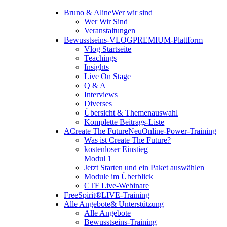
Bruno & Aline
Wer wir sind
Wer Wir Sind
Veranstaltungen
Bewusstseins-VLOG
PREMIUM-Plattform
Vlog Startseite
Teachings
Insights
Live On Stage
Q & A
Interviews
Diverses
Übersicht & Themenauswahl
Komplette Beitrags-Liste
A
Create The Future
Neu
Online-Power-Training
Was ist Create The Future?
kostenloser Einstieg
Modul 1
Jetzt Starten und ein Paket auswählen
Module im Überblick
CTF Live-Webinare
FreeSpirit®
LIVE-Training
Alle Angebote
& Unterstützung
Alle Angebote
Bewusstseins-Training