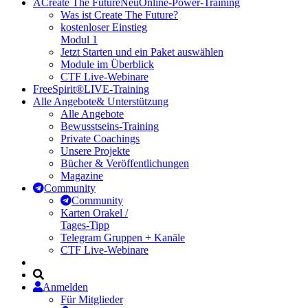
A
Create The Future
Neu
Online-Power-Training
Was ist Create The Future?
kostenloser Einstieg
Modul 1
Jetzt Starten und ein Paket auswählen
Module im Überblick
CTF Live-Webinare
FreeSpirit®
LIVE-Training
Alle Angebote
& Unterstützung
Alle Angebote
Bewusstseins-Training
Private Coachings
Unsere Projekte
Bücher & Veröffentlichungen
Magazine
Community
Community
Karten Orakel /
Tages-Tipp
Telegram Gruppen + Kanäle
CTF Live-Webinare
Anmelden
Für Mitglieder