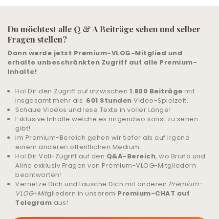
LIVE-TRAINING
Du möchtest alle Q & A Beiträge sehen und selber
Fragen stellen?
ALLE ANGEBOTE
Dann werde jetzt Premium-VLOG-Mitglied und
& UNTERSTÜTZUNG
erhalte unbeschränkten Zugriff auf alle Premium-
Inhalte!
COMMUNITY
Hol Dir den Zugriff auf inzwischen
1.800 Beiträge
mit
insgesamt mehr als
601 Stunden
Video-Spielzeit.
ANMELDEN
Schaue Videos und lese Texte in voller Länge!
Exklusive Inhalte welche es nirgendwo sonst zu sehen
gibt!
HILFE UND SUPPORT
Im Premium-Bereich gehen wir tiefer als auf irgend
einem anderen öffentlichen Medium.
Hol Dir Voll-Zugriff auf den
Q&A-Bereich
, wo Bruno und
Aline exklusiv Fragen von Premium-VLOG-Mitgliedern
beantworten!
Vernetze Dich und tausche Dich mit anderen
Premium-
VLOG-Mit
gliedern in unserem
Premium-CHAT auf
Telegram
aus!