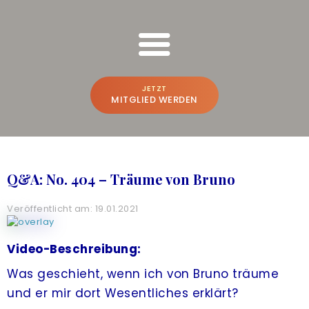
FREESPIRIT ONLINE SCHULUNGEN
Bruno Würtenberger & Aline N. Brandstetter
JETZT
MITGLIED WERDEN
BRUNO & ALINE
WER WIR SIND
Q&A: No. 404 – Träume von Bruno
BEWUSSTSEINS-VLOG
Veröffentlicht am: 19.01.2021
PREMIUM-PLATTFORM
A
CREATE THE FUTURE
NEU
Video-Beschreibung:
Was geschieht, wenn ich von Bruno träume
ONLINE-POWER-TRAINING
und er mir dort Wesentliches erklärt?
FREESPIRIT®