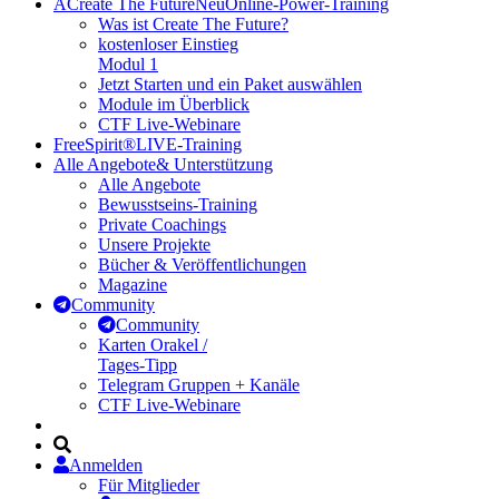
A
Create The Future
Neu
Online-Power-Training
Was ist Create The Future?
kostenloser Einstieg
Modul 1
Jetzt Starten und ein Paket auswählen
Module im Überblick
CTF Live-Webinare
FreeSpirit®
LIVE-Training
Alle Angebote
& Unterstützung
Alle Angebote
Bewusstseins-Training
Private Coachings
Unsere Projekte
Bücher & Veröffentlichungen
Magazine
Community
Community
Karten Orakel /
Tages-Tipp
Telegram Gruppen + Kanäle
CTF Live-Webinare
Anmelden
Für Mitglieder