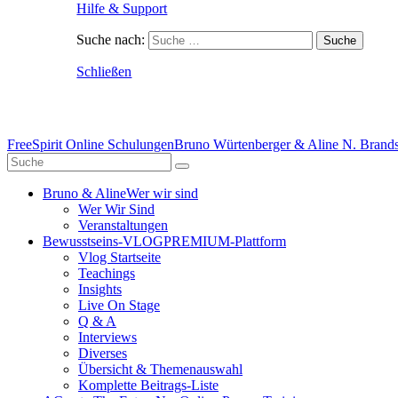
Hilfe & Support
Suche nach:
Schließen
FreeSpirit Online Schulungen
Bruno Würtenberger & Aline N. Brandst
Bruno & Aline
Wer wir sind
Wer Wir Sind
Veranstaltungen
Bewusstseins-VLOG
PREMIUM-Plattform
Vlog Startseite
Teachings
Insights
Live On Stage
Q & A
Interviews
Diverses
Übersicht & Themenauswahl
Komplette Beitrags-Liste