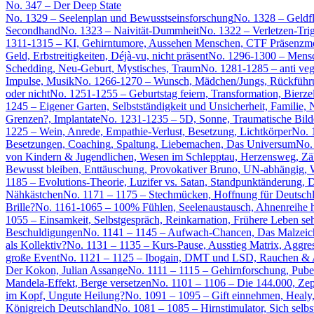
No. 347 – Der Deep State
No. 1329 – Seelenplan und Bewusstseinsforschung
No. 1328 – Geldf
Secondhand
No. 1323 – Naivität-Dummheit
No. 1322 – Verletzen-Tri
1311-1315 – KI, Gehirntumore, Aussehen Menschen, CTF Präsenzmod
Geld, Erbstreitigkeiten, Déjà-vu, nicht präsent
No. 1296-1300 – Mensch
Schedding, Neu-Geburt, Mystisches, Traum
No. 1281-1285 – anti ve
Impulse, Musik
No. 1266-1270 – Wunsch, Mädchen/Jungs, Rückführ
oder nicht
No. 1251-1255 – Geburtstag feiern, Transformation, Bierze
1245 – Eigener Garten, Selbstständigkeit und Unsicherheit, Familie
Grenzen?, Implantate
No. 1231-1235 – 5D, Sonne, Traumatische Bild
1225 – Wein, Anrede, Empathie-Verlust, Besetzung, Lichtkörper
No. 
Besetzungen, Coaching, Spaltung, Liebemachen, Das Universum
No.
von Kindern & Jugendlichen, Wesen im Schlepptau, Herzensweg, Z
Bewusst bleiben, Enttäuschung, Provokativer Bruno, UN-abhängig, W
1185 – Evolutions-Theorie, Luzifer vs. Satan, Standpunktänderung, D
Nähkästchen
No. 1171 – 1175 – Stechmücken, Hoffnung für Deutschl
Brille?
No. 1161-1065 – 100% Fühlen, Seelenaustausch, Ahnenreihe
1055 – Einsamkeit, Selbstgespräch, Reinkarnation, Frühere Leben se
Beschuldigungen
No. 1141 – 1145 – Aufwach-Chancen, Das Malzeiche
als Kollektiv?
No. 1131 – 1135 – Kurs-Pause, Ausstieg Matrix, Aggre
große Event
No. 1121 – 1125 – Ibogain, DMT und LSD, Rauchen & Aus
Der Kokon, Julian Assange
No. 1111 – 1115 – Gehirnforschung, Puber
Mandela-Effekt, Berge versetzen
No. 1101 – 1106 – Die 144.000, Zep
im Kopf, Ungute Heilung?
No. 1091 – 1095 – Gift einnehmen, Healy
Königreich Deutschland
No. 1081 – 1085 – Hirnstimulator, Sich selb