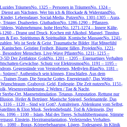
 Luzides Träumen
No. 1325 – Personen in Träumen
No. 1324 –
, Dienst am Nächsten, Wer bin ich & Blockade & Widerstand
No.
Kinder, Lebensdauer, Social-Media, Putzen
No. 1301-1305 – Aura,
 Trigger, Dualseelen, Gluthadion
No. 1286-1290 – Pflanzen,
Fühlens, Wahrnehmung, hohe Herz
No. 1271-1274 – Innere Kälte,
-1260 – Drang und Druck, Kochen mit Alkohol, Mangel, Tinnitus
am & Ego, Spiritismus & Spiritualität, Komische Massage
No. 1241-
hlen, Wo ist Seele & Geist, Traumatische Bilder, Hat Mitgefühl
 Kaninchen, Geistige Freiheit, Bäume fällen, Projekte
No. 1221-
, Besondere Menschen, Live-Wave Pflaster
No. 1211- 1215 –
D-5D Der Zeitfaktor, Gold
No. 1201 – 1205 – Eigenartiges Verhalten
chtschatten-Gewächse, Schutz vor Elektrosmog
No. 1191 – 1195 –
yndrom, Gegenstände von Verstorbenen, Methylen-Blau
No. 1181 –
 – Spüren?, Authentisch sein können, Einschlafen, Aus dem
– Trainer-Team, Die Sprache Gottes, Energieraub?, Das Wetter,
 Wunschtraum, Grabovoi, Geld, Epilespie, Die Zeit nutzen
No. 1151-
olk, Wesensveränderung, 2 Welten / Tag & Nacht,
 Sterbe-Ort, Magnetstimulation, Tetanus, Amputation, Rettung nur
llusion, Heiler & Betrüger, Magische Spiegel, Seelenanteile, Das
. 1116 – 1120 – Sind wir Gott?, Astralreisen, Ablenkung vom Selbst,
Satelliten & Elon Musk, Seelendiebstahl, Tod & Alleinsein, Der
No. 1096 – 1100 – Islam, Mal des Tieres, Schuldübertragung, Stimme
rpasst, Einstein, Herztransplantation, Verletzendes Verhalten,
6 – 1080 – Borax, Körperbehaarung, Lügen, Todesangst, In Klinik