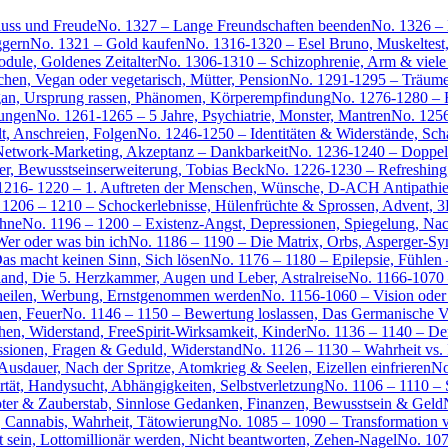
luss und Freude
No. 1327 – Lange Freundschaften beenden
No. 1326 –
ggern
No. 1321 – Gold kaufen
No. 1316-1320 – Esel Bruno, Muskeltest
ule, Goldenes Zeitalter
No. 1306-1310 – Schizophrenie, Arm & viele 
en, Vegan oder vegetarisch, Mütter, Pension
No. 1291-1295 – Träume,
gan, Ursprung rassen, Phänomen, Körperempfindung
No. 1276-1280 – 
ungen
No. 1261-1265 – 5 Jahre, Psychiatrie, Monster, Mantren
No. 1256
lt, Anschreien, Folgen
No. 1246-1250 – Identitäten & Widerstände, Sch
, Network-Marketing, Akzeptanz – Dankbarkeit
No. 1236-1240 – Doppelza
er, Bewusstseinserweiterung, Tobias Beck
No. 1226-1230 – Refreshing,
1216- 1220 – 1. Auftreten der Menschen, Wünsche, D-ACH Antipathie
 1206 – 1210 – Schockerlebnisse, Hülenfrüchte & Sprossen, Advent, 3
ähne
No. 1196 – 1200 – Existenz-Angst, Depressionen, Spiegelung, Na
er oder was bin ich
No. 1186 – 1190 – Die Matrix, Orbs, Asperger-S
as macht keinen Sinn, Sich lösen
No. 1176 – 1180 – Epilepsie, Fühlen
and, Die 5. Herzkammer, Augen und Leber, Astralreise
No. 1166-1070 
 heilen, Werbung, Ernstgenommen werden
No. 1156-1060 – Vision oder
hen, Feuer
No. 1146 – 1150 – Bewertung loslassen, Das Germanische V
n, Widerstand, FreeSpirit-Wirksamkeit, Kinder
No. 1136 – 1140 – Der
ssionen, Fragen & Geduld, Widerstand
No. 1126 – 1130 – Wahrheit vs. I
dauer, Nach der Spritze, Atomkrieg & Seelen, Eizellen einfrieren
No
tät, Handysucht, Abhängigkeiten, Selbstverletzung
No. 1106 – 1110 – 
ter & Zauberstab, Sinnlose Gedanken, Finanzen, Bewusstsein & Geld
, Cannabis, Wahrheit, Tätowierung
No. 1085 – 1090 – Transformation ve
st sein, Lottomillionär werden, Nicht beantworten, Zehen-Nagel
No. 107