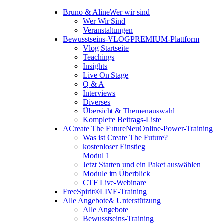
Bruno & Aline
Wer wir sind
Wer Wir Sind
Veranstaltungen
Bewusstseins-VLOG
PREMIUM-Plattform
Vlog Startseite
Teachings
Insights
Live On Stage
Q & A
Interviews
Diverses
Übersicht & Themenauswahl
Komplette Beitrags-Liste
A
Create The Future
Neu
Online-Power-Training
Was ist Create The Future?
kostenloser Einstieg
Modul 1
Jetzt Starten und ein Paket auswählen
Module im Überblick
CTF Live-Webinare
FreeSpirit®
LIVE-Training
Alle Angebote
& Unterstützung
Alle Angebote
Bewusstseins-Training