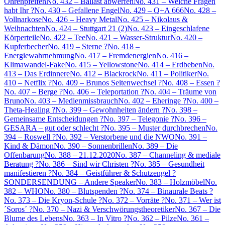
Ohrenpfeifen
No. 432 – Ballast abwerfen
No. 431 – Welche Fragen
habt Ihr ?
No. 430 – Gefallene Engel
No. 429 – Q+A 666
No. 428 –
Vollnarkose
No. 426 – Heavy Metal
No. 425 – Nikolaus &
Weihnachten
No. 424 – Stuttgart 21 (2)
No. 423 – Eingeschlafene
Körperteile
No. 422 – Tee
No. 421 – Wasser-Struktur
No. 420 –
Kupferbecher
No. 419 – Sterne ?
No. 418 –
Energiewahrnehmung
No. 417 – Fremdenergien
No. 416 –
Klimawandel-Fake
No. 415 – Yellowstone
No. 414 – Erdbeben
No.
413 – Das Erdinnere
No. 412 – Blackrock
No. 411 – Politiker
No.
410 – Netflix ?
No. 409 – Brunos Seitenwechsel ?
No. 408 – Essen ?
No. 407 – Berge ?
No. 406 – Teleportation ?
No. 404 – Träume von
Bruno
No. 403 – Medienmissbrauch
No. 402 – Eheringe ?
No. 400 –
Theta-Healing ?
No. 399 – Gewohnheiten ändern ?
No. 398 –
Gemeinsame Entscheidungen ?
No. 397 – Telegonie ?
No. 396 –
GESARA – gut oder schlecht ?
No. 395 – Muster durchbrechen
No.
394 – Roswell ?
No. 392 – Verstorbene und die NWO
No. 391 –
Kind & Dämon
No. 390 – Sonnenbrillen
No. 389 – Die
Offenbarung
No. 388 – 21.12.2020
No. 387 – Channeling & mediale
Beratung ?
No. 386 – Sind wir Christen ?
No. 385 – Gesundheit
manifestieren ?
No. 384 – Geistführer & Schutzengel ?
SONDERSENDUNG – Andere Speaker
No. 383 – Holzmöbel
No.
382 – WHO
No. 380 – Blutspenden ?
No. 374 – Binaurale Beats ?
No. 373 – Die Kryon-Schule ?
No. 372 – Vorräte ?
No. 371 – Wer ist
´Soros´ ?
No. 370 – Nazi & Verschwörungstheoretiker
No. 367 – Die
Blume des Lebens
No. 363 – In Vitro ?
No. 362 – Pilze
No. 361 –