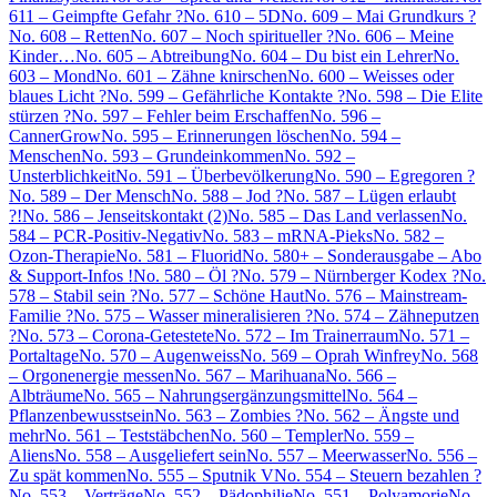
611 – Geimpfte Gefahr ?
No. 610 – 5D
No. 609 – Mai Grundkurs ?
No. 608 – Retten
No. 607 – Noch spiritueller ?
No. 606 – Meine
Kinder…
No. 605 – Abtreibung
No. 604 – Du bist ein Lehrer
No.
603 – Mond
No. 601 – Zähne knirschen
No. 600 – Weisses oder
blaues Licht ?
No. 599 – Gefährliche Kontakte ?
No. 598 – Die Elite
stürzen ?
No. 597 – Fehler beim Erschaffen
No. 596 –
CannerGrow
No. 595 – Erinnerungen löschen
No. 594 –
Menschen
No. 593 – Grundeinkommen
No. 592 –
Unsterblichkeit
No. 591 – Überbevölkerung
No. 590 – Egregoren ?
No. 589 – Der Mensch
No. 588 – Jod ?
No. 587 – Lügen erlaubt
?!
No. 586 – Jenseitskontakt (2)
No. 585 – Das Land verlassen
No.
584 – PCR-Positiv-Negativ
No. 583 – mRNA-Pieks
No. 582 –
Ozon-Therapie
No. 581 – Fluorid
No. 580+ – Sonderausgabe – Abo
& Support-Infos !
No. 580 – Öl ?
No. 579 – Nürnberger Kodex ?
No.
578 – Stabil sein ?
No. 577 – Schöne Haut
No. 576 – Mainstream-
Familie ?
No. 575 – Wasser mineralisieren ?
No. 574 – Zähneputzen
?
No. 573 – Corona-Getestete
No. 572 – Im Trainerraum
No. 571 –
Portaltage
No. 570 – Augenweiss
No. 569 – Oprah Winfrey
No. 568
– Orgonenergie messen
No. 567 – Marihuana
No. 566 –
Albträume
No. 565 – Nahrungsergänzungsmittel
No. 564 –
Pflanzenbewusstsein
No. 563 – Zombies ?
No. 562 – Ängste und
mehr
No. 561 – Teststäbchen
No. 560 – Templer
No. 559 –
Aliens
No. 558 – Ausgeliefert sein
No. 557 – Meerwasser
No. 556 –
Zu spät kommen
No. 555 – Sputnik V
No. 554 – Steuern bezahlen ?
No. 553 – Verträge
No. 552 – Pädophilie
No. 551 – Polyamorie
No.