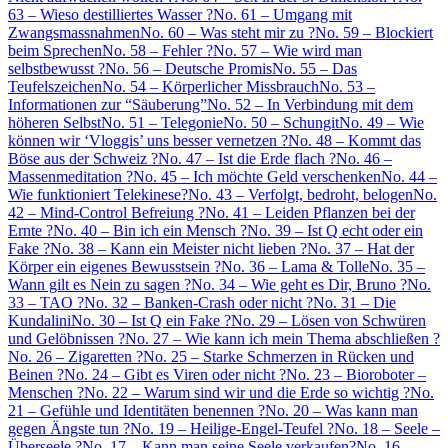
63 – Wieso destilliertes Wasser ?
No. 61 – Umgang mit
Zwangsmassnahmen
No. 60 – Was steht mir zu ?
No. 59 – Blockiert
beim Sprechen
No. 58 – Fehler ?
No. 57 – Wie wird man
selbstbewusst ?
No. 56 – Deutsche Promis
No. 55 – Das
Teufelszeichen
No. 54 – Körperlicher Missbrauch
No. 53 –
Informationen zur “Säuberung”
No. 52 – In Verbindung mit dem
höheren Selbst
No. 51 – Telegonie
No. 50 – Schungit
No. 49 – Wie
können wir ‘Vloggis’ uns besser vernetzen ?
No. 48 – Kommt das
Böse aus der Schweiz ?
No. 47 – Ist die Erde flach ?
No. 46 –
Massenmeditation ?
No. 45 – Ich möchte Geld verschenken
No. 44 –
Wie funktioniert Telekinese?
No. 43 – Verfolgt, bedroht, belogen
No.
42 – Mind-Control Befreiung ?
No. 41 – Leiden Pflanzen bei der
Ernte ?
No. 40 – Bin ich ein Mensch ?
No. 39 – Ist Q echt oder ein
Fake ?
No. 38 – Kann ein Meister nicht lieben ?
No. 37 – Hat der
Körper ein eigenes Bewusstsein ?
No. 36 – Lama & Tolle
No. 35 –
Wann gilt es Nein zu sagen ?
No. 34 – Wie geht es Dir, Bruno ?
No.
33 – TAO ?
No. 32 – Banken-Crash oder nicht ?
No. 31 – Die
Kundalini
No. 30 – Ist Q ein Fake ?
No. 29 – Lösen von Schwüren
und Gelöbnissen ?
No. 27 – Wie kann ich mein Thema abschließen ?
No. 26 – Zigaretten ?
No. 25 – Starke Schmerzen in Rücken und
Beinen ?
No. 24 – Gibt es Viren oder nicht ?
No. 23 – Bioroboter –
Menschen ?
No. 22 – Warum sind wir und die Erde so wichtig ?
No.
21 – Gefühle und Identitäten benennen ?
No. 20 – Was kann man
gegen Ängste tun ?
No. 19 – Heilige-Engel-Teufel ?
No. 18 – Seele –
Überseele ?
No. 17 – Kann man seine Seele verkaufen?
No. 16 –