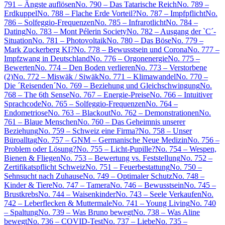
791 – Ängste auflösen
No. 790 – Das Tatarische Reich
No. 789 –
Erdkuppel
No. 788 – Flache Erde Vorteil?
No. 787 – Impfpflicht
No.
786 – Solfeggio-Frequenzen
No. 785 – Infrarotlicht
No. 784 –
Dating
No. 783 – Mont Pélerin Society
No. 782 – Ausgang der `C´-
Situation
No. 781 – Photovoltaik
No. 780 – Das Böse
No. 779 –
Mark Zuckerberg KI?
No. 778 – Bewusstsein und Corona
No. 777 –
Impfzwang in Deutschland
No. 776 – Orgonenergie
No. 775 –
Bewerten
No. 774 – Den Boden verlieren
No. 773 – Verstorbene
(2)
No. 772 – Miswäk / Siwäk
No. 771 – Klimawandel
No. 770 –
Die ´Reisenden´
No. 769 – Beziehung und Gleichschwingung
No.
768 – The 6th Sense
No. 767 – Energie-Preise
No. 766 – Intuitiver
Sprachcode
No. 765 – Solfeggio-Frequenzen
No. 764 –
Endometriose
No. 763 – Blackout
No. 762 – Demonstrationen
No.
761 – Blaue Menschen
No. 760 – Das Geheimnis unserer
Beziehung
No. 759 – Schweiz eine Firma?
No. 758 – Unser
Büroalltag
No. 757 – GNM – Germanische Neue Medizin
No. 756 –
Problem oder Lösung?
No. 755 – Licht-Pupille?
No. 754 – Wespen,
Bienen & Fliegen
No. 753 – Bewertung vs. Feststellung
No. 752 –
Zertifikatspflicht Schweiz
No. 751 – Feuerbestattung
No. 750 –
Sehnsucht nach Zuhause
No. 749 – Optimaler Schutz
No. 748 –
Kinder & Tiere
No. 747 – Tamera
No. 746 – Bewusstsein
No. 745 –
Brustkrebs
No. 744 – Waisenkinder
No. 743 – Seele Verkaufen
No.
742 – Leberflecken & Muttermale
No. 741 – Young Living
No. 740
– Spaltung
No. 739 – Was Bruno bewegt
No. 738 – Was Aline
bewegt
No. 736 – COVID-Test
No. 737 – Liebe
No. 735 –