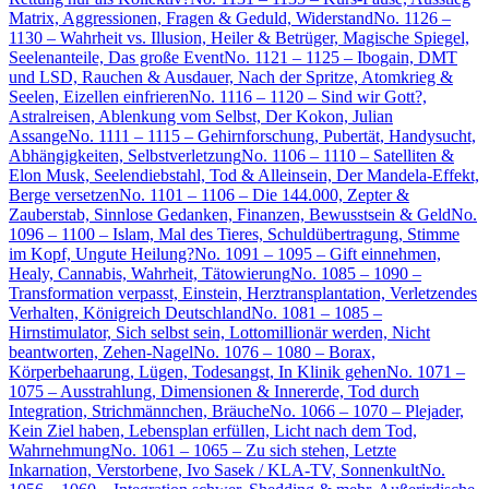
Matrix, Aggressionen, Fragen & Geduld, Widerstand
No. 1126 –
1130 – Wahrheit vs. Illusion, Heiler & Betrüger, Magische Spiegel,
Seelenanteile, Das große Event
No. 1121 – 1125 – Ibogain, DMT
und LSD, Rauchen & Ausdauer, Nach der Spritze, Atomkrieg &
Seelen, Eizellen einfrieren
No. 1116 – 1120 – Sind wir Gott?,
Astralreisen, Ablenkung vom Selbst, Der Kokon, Julian
Assange
No. 1111 – 1115 – Gehirnforschung, Pubertät, Handysucht,
Abhängigkeiten, Selbstverletzung
No. 1106 – 1110 – Satelliten &
Elon Musk, Seelendiebstahl, Tod & Alleinsein, Der Mandela-Effekt,
Berge versetzen
No. 1101 – 1106 – Die 144.000, Zepter &
Zauberstab, Sinnlose Gedanken, Finanzen, Bewusstsein & Geld
No.
1096 – 1100 – Islam, Mal des Tieres, Schuldübertragung, Stimme
im Kopf, Ungute Heilung?
No. 1091 – 1095 – Gift einnehmen,
Healy, Cannabis, Wahrheit, Tätowierung
No. 1085 – 1090 –
Transformation verpasst, Einstein, Herztransplantation, Verletzendes
Verhalten, Königreich Deutschland
No. 1081 – 1085 –
Hirnstimulator, Sich selbst sein, Lottomillionär werden, Nicht
beantworten, Zehen-Nagel
No. 1076 – 1080 – Borax,
Körperbehaarung, Lügen, Todesangst, In Klinik gehen
No. 1071 –
1075 – Ausstrahlung, Dimensionen & Innererde, Tod durch
Integration, Strichmännchen, Bräuche
No. 1066 – 1070 – Plejader,
Kein Ziel haben, Lebensplan erfüllen, Licht nach dem Tod,
Wahrnehmung
No. 1061 – 1065 – Zu sich stehen, Letzte
Inkarnation, Verstorbene, Ivo Sasek / KLA-TV, Sonnenkult
No.