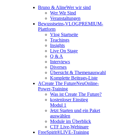
Bruno & Aline
Wer wir sind
Wer Wir Sind
Veranstaltungen
Bewusstseins-VLOG
PREMIUM-
Plattform
Vlog Startseite
Teachings
Insights
Live On Stage
Q & A
Interviews
Diverses
Übersicht & Themenauswahl
Komplette Beitrags-Liste
A
Create The Future
Neu
Online-
Power-Training
Was ist Create The Future?
kostenloser Einstieg
Modul 1
Jetzt Starten und ein Paket
auswählen
Module im Überblick
CTF Live-Webinare
FreeSpirit®
LIVE-Training