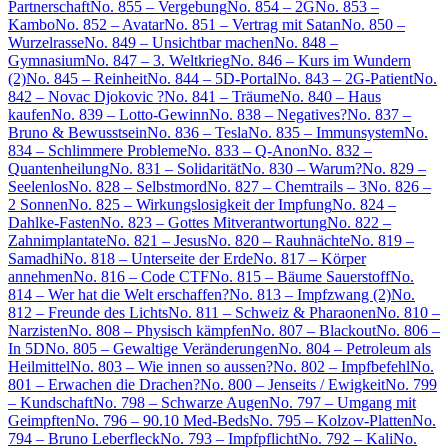
Partnerschaft
No. 855 – Vergebung
No. 854 – 2G
No. 853 –
Kambo
No. 852 – Avatar
No. 851 – Vertrag mit Satan
No. 850 –
Wurzelrasse
No. 849 – Unsichtbar machen
No. 848 –
Gymnasium
No. 847 – 3. Weltkrieg
No. 846 – Kurs im Wundern
(2)
No. 845 – Reinheit
No. 844 – 5D-Portal
No. 843 – 2G-Patient
No.
842 – Novac Djokovic ?
No. 841 – Träume
No. 840 – Haus
kaufen
No. 839 – Lotto-Gewinn
No. 838 – Negatives?
No. 837 –
Bruno & Bewusstsein
No. 836 – Tesla
No. 835 – Immunsystem
No.
834 – Schlimmere Probleme
No. 833 – Q-Anon
No. 832 –
Quantenheilung
No. 831 – Solidarität
No. 830 – Warum?
No. 829 –
Seelenlos
No. 828 – Selbstmord
No. 827 – Chemtrails – 3
No. 826 –
2 Sonnen
No. 825 – Wirkungslosigkeit der Impfung
No. 824 –
Dahlke-Fasten
No. 823 – Gottes Mitverantwortung
No. 822 –
Zahnimplantate
No. 821 – Jesus
No. 820 – Rauhnächte
No. 819 –
Samadhi
No. 818 – Unterseite der Erde
No. 817 – Körper
annehmen
No. 816 – Code CTF
No. 815 – Bäume Sauerstoff
No.
814 – Wer hat die Welt erschaffen?
No. 813 – Impfzwang (2)
No.
812 – Freunde des Lichts
No. 811 – Schweiz & Pharaonen
No. 810 –
Narzisten
No. 808 – Physisch kämpfen
No. 807 – Blackout
No. 806 –
In 5D
No. 805 – Gewaltige Veränderungen
No. 804 – Petroleum als
Heilmittel
No. 803 – Wie innen so aussen?
No. 802 – Impfbefehl
No.
801 – Erwachen die Drachen?
No. 800 – Jenseits / Ewigkeit
No. 799
– Kundschaft
No. 798 – Schwarze Augen
No. 797 – Umgang mit
Geimpften
No. 796 – 90.10 Med-Beds
No. 795 – Kolzov-Platten
No.
794 – Bruno Leberfleck
No. 793 – Impfpflicht
No. 792 – Kali
No.