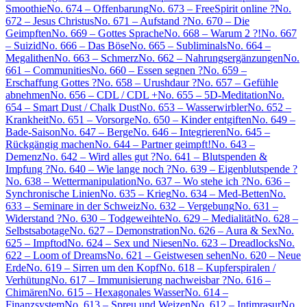
Smoothie
No. 674 – Offenbarung
No. 673 – FreeSpirit online ?
No.
672 – Jesus Christus
No. 671 – Aufstand ?
No. 670 – Die
Geimpften
No. 669 – Gottes Sprache
No. 668 – Warum 2 ?!
No. 667
– Suizid
No. 666 – Das Böse
No. 665 – Subliminals
No. 664 –
Megalithen
No. 663 – Schmerz
No. 662 – Nahrungsergänzungen
No.
661 – Communities
No. 660 – Essen segnen ?
No. 659 –
Erschaffung Gottes ?
No. 658 – Urushdaur ?
No. 657 – Gefühle
abnehmen
No. 656 – CDL / CDL +
No. 655 – 5D-Meditation
No.
654 – Smart Dust / Chalk Dust
No. 653 – Wasserwirbler
No. 652 –
Krankheit
No. 651 – Vorsorge
No. 650 – Kinder entgiften
No. 649 –
Bade-Saison
No. 647 – Berge
No. 646 – Integrieren
No. 645 –
Rückgängig machen
No. 644 – Partner geimpft!
No. 643 –
Demenz
No. 642 – Wird alles gut ?
No. 641 – Blutspenden &
Impfung ?
No. 640 – Wie lange noch ?
No. 639 – Eigenblutspende ?
No. 638 – Wettermanipulation
No. 637 – Wo stehe ich ?
No. 636 –
Synchronische Linien
No. 635 – Krieg
No. 634 – Med-Betten
No.
633 – Seminare in der Schweiz
No. 632 – Vergebung
No. 631 –
Widerstand ?
No. 630 – Todgeweihte
No. 629 – Medialität
No. 628 –
Selbstsabotage
No. 627 – Demonstration
No. 626 – Aura & Sex
No.
625 – Impftod
No. 624 – Sex und Niesen
No. 623 – Dreadlocks
No.
622 – Loom of Dreams
No. 621 – Geistwesen sehen
No. 620 – Neue
Erde
No. 619 – Sirren um den Kopf
No. 618 – Kupferspiralen /
Verhütung
No. 617 – Immunisierung nachweisbar ?
No. 616 –
Chimären
No. 615 – Hexagonales Wasser
No. 614 –
Finanzsystem
No. 613 – Spreu und Weizen
No. 612 – Intimrasur
No.