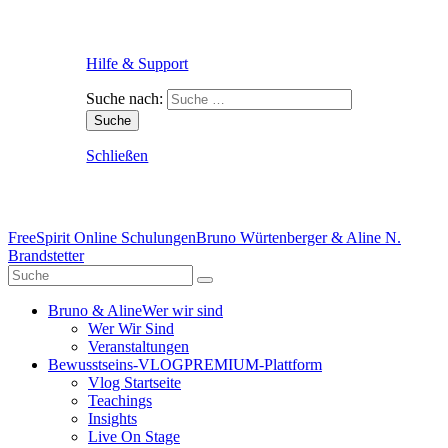
Hilfe & Support
Suche nach:
Schließen
FreeSpirit Online Schulungen
Bruno Würtenberger & Aline N.
Brandstetter
Bruno & Aline
Wer wir sind
Wer Wir Sind
Veranstaltungen
Bewusstseins-VLOG
PREMIUM-Plattform
Vlog Startseite
Teachings
Insights
Live On Stage