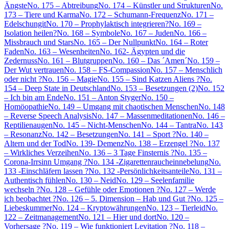
Ängste
No. 175 – Abtreibung
No. 174 – Künstler und Strukturen
No.
173 – Tiere und Karma
No. 172 – Schumann-Frequenz
No. 171 –
Edelschungit
No. 170 – Prophylaktisch integrieren?
No. 169 –
Isolation heilen?
No. 168 – Symbole
No. 167 – Juden
No. 166 –
Missbrauch und Stars
No. 165 – Der Nullpunkt
No. 164 – Roter
Faden
No. 163 – Wesenheiten
No. 162- Ägypten und die
Zedernuss
No. 161 – Blutgruppen
No. 160 – Das ´Amen´
No. 159 –
Der Wut vertrauen
No. 158 – FS-Compassion
No. 157 – Menschlich
oder nicht ?
No. 156 – Magie
No. 155 – Sind Katzen Aliens ?
No.
154 – Deep State in Deutschland
No. 153 – Besetzungen (2)
No. 152
– Ich bin am Ende
No. 151 – Anton Styger
No. 150 –
Homöopathie
No. 149 – Umgang mit chaotischen Menschen
No. 148
– Reverse Speech Analysis
No. 147 – Massenmeditationen
No. 146 –
Reptilienaugen
No. 145 – Nicht-Menschen
No. 144 – Tantra
No. 143
– Resonanz
No. 142 – Besetzungen
No. 141 – Sport ?
No. 140 –
Altern und der Tod
No. 139- Demenz
No. 138 – Erzengel ?
No. 137
– Wirkliches Verzeihen
No. 136 – 3 Tage Finsternis ?
No. 135 –
Corona-Irrsinn Umgang ?
No. 134 -Zigarettenraucheinnebelung
No.
133 -Einschläfern lassen ?
No. 132 -Persönlichkeitsanteile
No. 131 –
Authentisch fühlen
No. 130 – Neid
No. 129 – Seelenfamilie
wechseln ?
No. 128 – Gefühle oder Emotionen ?
No. 127 – Werde
ich beobachtet ?
No. 126 – 5. Dimension – Hab und Gut ?
No. 125 –
Liebeskummer
No. 124 – Kryptowährungen
No. 123 – Tierleid
No.
122 – Zeitmanagement
No. 121 – Hier und dort
No. 120 –
Vorhersage ?
No. 119 – Wie funktioniert Levitation ?
No. 118 –