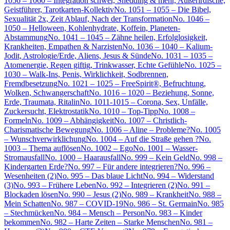
1056 – 1060 – Integration schwer, Shedding & mehr, Außerirdische,
Geistführer, Tarotkarten-Kollektiv
No. 1051 – 1055 – Die Bibel,
Sexualität 2x, Zeit Ablauf, Nach der Transformation
No. 1046 –
1050 – Helloween, Kohlenhydrate, Koffein, Planeten-
Abstammung
No. 1041 – 1045 – Zähne heilen, Erfolglosigkeit,
Krankheiten, Empathen & Narzisten
No. 1036 – 1040 – Kalium-
Jodit, Astrologie/Erde, Aliens, Jesus & Sünde
No. 1031 – 1035 –
Atomenergie, Regen giftig, Trinkwasser, Echte Gefühle
No. 1025 –
1030 – Walk-Ins, Penis, Wirklichkeit, Sodbrennen,
Fremdbesetzung
No. 1021 – 1025 – FreeSpirit®, Befruchtung,
Wolken, Schwangerschaft
No. 1016 – 1020 – Beziehung, Sonne,
Erde, Traumata, Ritalin
No. 1011-1015 – Corona, Sex, Unfälle,
Zuckersucht, Elektrostatik
No. 1010 – Top-Tipp
No. 1008 –
Formeln
No. 1009 – Abhängigkeit
No. 1007 – Christlich-
Charismatische Bewegung
No. 1006 – Aline – Probleme?
No. 1005
– Wunschverwirklichung
No. 1004 – Auf die Straße gehen ?
No.
1003 – Thema auflösen
No. 1002 – Ego
No. 1001 – Wasser-
Stromausfall
No. 1000 – Haarausfall
No. 999 – Kein Geld
No. 998 –
Kindergarten Erde?
No. 997 – Für andere integrieren?
No. 996 –
Wesenheiten (2)
No. 995 – Das blaue Licht
No. 994 – Widerstand
(3)
No. 993 – Frühere Leben
No. 992 – Integrieren (2)
No. 991 –
Blockaden lösen
No. 990 – Jesus (2)
No. 989 – Krankheit
No. 988 –
Mein Schatten
No. 987 – COVID-19
No. 986 – St. Germain
No. 985
– Stechmücken
No. 984 – Mensch – Person
No. 983 – Kinder
bekommen
No. 982 – Harte Zeiten – Starke Menschen
No. 981 –