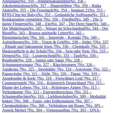
Arkturianer
No. 359 – Himmelsakupunktur
No. 358 –
Alkoholmissbrauch
No. 357 – Shapeshifting ?
No. 356 – Raika
Aktien
No. 355 – Die Feuertaufe
No. 354 – Stuttgart 21
No. 353 –
RFID-Chip bei Babys
No. 352 – Gedankliche Auflösung
No. 351 –
Reinkarnation vermeiden ?
No. 350 – Friedhof
No. 349 – Die 3-
tägige Finsternis
No. 348 – Eier
No. 347 – Der Deep State
No. 346 –
Der Mutterbaum
No. 345 – Wasser im Schwimmbad
No. 344 – Der
Mond
No. 343 – Brunos spirituelle Lehrer
No. 342 –
Riesenmenschen ?
No. 341 – Innererde – Kontakt ?
No. 340 –
Aufstellungen
No. 339 – Vision & Geld
No. 338 – Söder ?!
No. 337
– Rituale und Sakramente lösen ?
No. 336 – Chemtrails ?
No. 335 –
Maskenpflicht in der Schule?
No. 334 – Soja oder Nein ?
No. 333 –
Demenz
No. 332 – Lungenschmid
No. 331 – Taufe
No. 330 –
Reptiloide
No. 329 – Saturn oder Satan ?
No. 328 –
Schumannresonanz ?
No. 327 – Räucherungen ?
No. 326 –
Agnihotra ?
No. 325 – Sternbilder ?
No. 324 – Astrologie ?
No. 322 –
Papstschuhe ?
No. 321 – Hölle ?
No. 320 – Titanic ?
No. 319 –
Atombombe & Seele ?
No. 318 – Freiwilliges Leid ?
No. 317 –
Computerspiele ?
No. 316 – Königreich Deutschland ?
No. 315 –
Blume des Lebens ?
No. 314 – Holotropes Atmen ?
No. 313 –
Verlustängste ?
No. 312 – Energieüberschuss ?
No. 311 –
Schuppenflechten
No. 310 – Lieblingsfarben
No. 309 – Medialität
lenken ?
No. 308 – Feuer- oder Erdbestattung ?
No. 307 –
Chemtrailpiloten ?
No. 306 – Verbindung mit Bruno ?
No. 305 –
Angela Merkel ?
No. 304 – Vortragsaufbau ?
No. 303 – DNA-