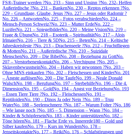
FS®-Trainer werden ?
No. 233 – Sinn und Unsinn ?
No. 232- Helfen
Außerirdische ?
No. 231 – Banken
No. 230 – Reptos erkennen ?
No.
229 – Grundlage, Glaube, Jesus ?
No. 227 – Jesus oder Radomir ?
No. 226 – Antworten
No. 225 – Fotos verabschieden
No. 224 –
Mensch-Person Schweiz?
No. 223 – Mutter Erde
No. 222 –
Luzifer
No. 221 – Spiegelbilder
No. 220 – Meine Vision
No. 219 –
Frage & Übung
No. 218 – Esoterik – Spiritualität
No. 217 – Alois
Irlmaier
No. 216 – Tiere & 5D
No. 215 – Beten
No. 214 – Keltische
Jahreskreisfeste ?
No. 213 – Drachenseele ?
No. 212 – Fruchtfliegen
& Motten
No. 211 – Außerirdische ?
No. 210 – Suizidale
Menschen
No. 209 – Die Bibel
No. 208 – Beziehung zu Gott
No.
207 – Verstorbenenkontakt
No. 206 – Verchipung ?
No. 205 –
Sklavenbewusstsein
No. 204 – Haben wir gewonnen ?
No. 203 –
Ohne MNS einkaufen ?
No. 202 – Fleischessen und Kinder
No. 201
– Ängste auflösen
No. 200 – Die Taufe
No. 199 – Neale Donald
Walsch
No. 198 – Berufung
No. 197 – Sterbehilfe
No. 196 – Die 4.
Dimension
No. 195 – Gold
No. 194 – Angst vor Beziehung
No. 193
– Essen Tiere Tiere ?
No. 192 – Fleischessen
No. 191 –
Reptiloiden
No. 190 – Dinos Ja oder Nein ?
No. 189 – Truu
Water
No. 188 – Seelenschmerz ?
No. 187 – Warum Folter ?
No. 186
– Wie lange noch ?
No. 185 – 5. Dimension – Wann ?
No. 184 –
Kinder & Schöpfersein
No. 183 – Kinder unterstützen
No. 182 –
Töne hören
No. 181 – Flache Erde vs. Innererde
180 – Gold und
Silber kaufen
No. 179 – Kurs im Wundern
No. 178 –
Jenseitskontakte
No. 177 – Reiki
No. 176 – Schlafstörungen und