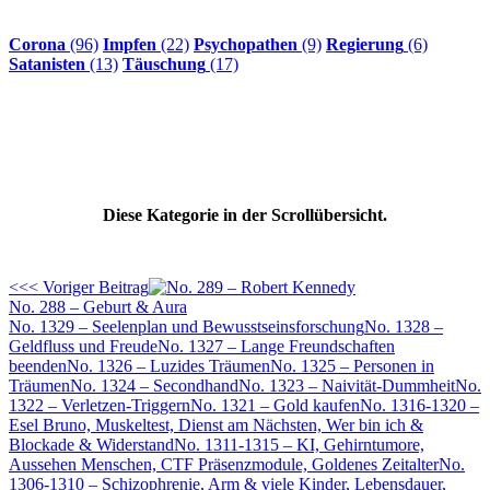
Corona
(96)
Impfen
(22)
Psychopathen
(9)
Regierung
(6)
Satanisten
(13)
Täuschung
(17)
Diese Kategorie in der Scrollübersicht.
<<< Voriger Beitrag
No. 288 – Geburt & Aura
No. 1329 – Seelenplan und Bewusstseinsforschung
No. 1328 –
Geldfluss und Freude
No. 1327 – Lange Freundschaften
beenden
No. 1326 – Luzides Träumen
No. 1325 – Personen in
Träumen
No. 1324 – Secondhand
No. 1323 – Naivität-Dummheit
No.
1322 – Verletzen-Triggern
No. 1321 – Gold kaufen
No. 1316-1320 –
Esel Bruno, Muskeltest, Dienst am Nächsten, Wer bin ich &
Blockade & Widerstand
No. 1311-1315 – KI, Gehirntumore,
Aussehen Menschen, CTF Präsenzmodule, Goldenes Zeitalter
No.
1306-1310 – Schizophrenie, Arm & viele Kinder, Lebensdauer,