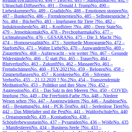
Realität erschaffen
No. 494 – Tiere
No. 493 – Standpunkte
No. 492 –
Ultraschall-Diffuser
No. 491 – Donald J. Trump
No. 490 –
Liebeskummer
No. 489 – Gradido
No. 488 – Emotionen stoppen
No.
487 – Bunker
No. 486 – Fremdenergien
No. 485 – Selbstgespräche ?
No. 484 – Bücher
No. 483 – Impfungen für Tiere ?
No. 482 –
Induktionsherde
No. 481 – Kopfhörer ?
No. 480 – Deep State
No.
479 – Jenseitskontakt
No. 478 – Psychopharmaka
No. 477 –
Lichtnahrung
No. 476 – GESARA
No. 475 – Die 3. Macht ?
No.
474 – Homosexualität
No. 473 – Spirituelle Monogamie
No. 472 –
Starforts
No. 471 – Wahre Liebe
No. 470 – Auswandern
No. 469 –
Zigaretten
No. 468 – Aufgewacht – wie weiter ?
No. 467 – Gesunde
Widerstände
No. 466 – Ü statt i
No. 465 – Trauer
No. 464 –
Blutverlust
No. 463 – Zukunft
No. 462 – Massage
No. 461 –
Fremdschämen
No. 460 – FLY-2021
No. 459 – Belogen
No. 458 –
Zimmerpflanzen
No. 457 – Kornkreise
No. 456 – Silvester-
Verbot
No. 455 – 21.12.2020 ? No.2
No. 454 – Transzendentale
Meditation
No. 453 – Politiker und ihre Show ?
No. 452 –
Aggression
No. 451 – Das Salz in den Meeren ?
No. 450 – COVID-
Impfung ?
No. 449 – Die FreeSpirit-Farbe ?
No. 448 – Niedere
Wesen sehen ?
No. 447 – Augenzwinkern ?
No. 446 – Anabiose
No.
445 – Bestattung
No. 444 – PCR-Test
No. 443 – Seelenlose Tiere
No.
442 – Das Mittelalter und die Pest
No. 441 – Waldorfschule
No. 440
– Organspende
No. 439 – Konisation
No. 438 –
Schöpferbewusstsein
No. 437 – Pyramiden
No. 436 – Wölfe
No. 435
– Manifestieren
No. 434 – Business-Seele ?
No. 433 –