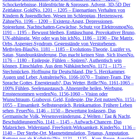
Schockerlebnisse, Hülenfrüchte & Sprossen, Advent, 3D-5D Der
Zeitfaktor, Gold
No. 1201 – 1205 – Eigenartiges Verhalten von
Kindern & Jugendlichen, Wesen im Schlepptau, Herzensweg,
Zähne
No. 1196 – 1200 – Existenz-Angst, Depressionen,
Spiegelung, Nachtschatten-Gewächse, Schutz vor Elektrosmog
No.
1191 – 1195 – Bewusst bleiben, Enttäuschung, Provokativer Bruno,
UN-abhängig, Wer oder was bin ich
No. 1186 – 1190 – Die Matrix,
Orbs, Asperger-Syndrom, Gegenstände von Verstorbenen,
Methylen-Blau
No. 1181 – 1185 – Evolutions-Theorie, Luzifer vs.
Satan, Standpunktänderung, Das macht keinen Sinn, Sich lösen
No.
1176 – 1180 – Epilepsie, Fühlen – Spüren?, Authentisch sein
können, Einschlafen, Aus dem Nähkästchen
No. 1171 – 1175 –
Stechmücken, Hoffnung für Deutschland, Die 5. Herzkammer,
Augen und Leber, Astralreise
No. 1166-1070 – Trainer-Team, Die
Sprache Gottes, Energieraub?, Das Wetter, Brille?
No. 1161-1065 –
100% Fühlen, Seelenaustausch, Ahnenreihe heilen, Werbung,
Ernstgenommen werden
No. 1156-1060 – Vision oder
Wunschtraum, Grabovoi, Geld, Epilespie, Die Zeit nutzen
No. 1151-
1055 – Einsamkeit, Selbstgespräch, Reinkarnation, Frühere Leben
sehen, Feuer
No. 1146 – 1150 – Bewertung loslassen, Das
Germanische Volk, Wesensveränderung, 2 Welten / Tag & Nacht,
Beschuldigungen
No. 1141 – 1145 – Aufwach-Chancen, Das
Malzeichen, Widerstand, FreeSpirit-Wirksamkeit, Kinder
No. 1136 –
1140 – Der Sterbe-Ort, Magnetstimulation, Tetanus, Amputation,
Rettung nur als Kollektiv?
No. 1131 – 1135 – Kurs-Pause, Ausstieg