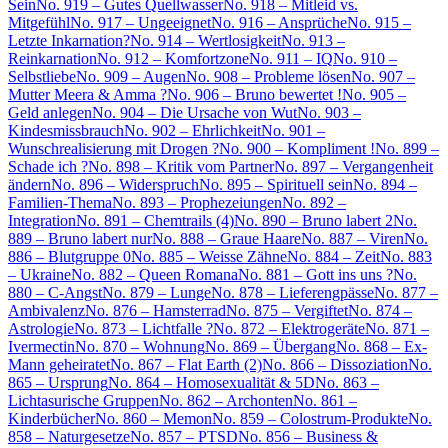
Sein
No. 919 – Gutes Quellwasser
No. 918 – Mitleid vs.
Mitgefühl
No. 917 – Ungeeignet
No. 916 – Ansprüche
No. 915 –
Letzte Inkarnation?
No. 914 – Wertlosigkeit
No. 913 –
Reinkarnation
No. 912 – Komfortzone
No. 911 – IQ
No. 910 –
Selbstliebe
No. 909 – Augen
No. 908 – Probleme lösen
No. 907 –
Mutter Meera & Amma ?
No. 906 – Bruno bewertet !
No. 905 –
Geld anlegen
No. 904 – Die Ursache von Wut
No. 903 –
Kindesmissbrauch
No. 902 – Ehrlichkeit
No. 901 –
Wunschrealisierung mit Drogen ?
No. 900 – Kompliment !
No. 899 –
Schade ich ?
No. 898 – Kritik vom Partner
No. 897 – Vergangenheit
ändern
No. 896 – Widerspruch
No. 895 – Spirituell sein
No. 894 –
Familien-Thema
No. 893 – Prophezeiungen
No. 892 –
Integration
No. 891 – Chemtrails (4)
No. 890 – Bruno labert 2
No.
889 – Bruno labert nur
No. 888 – Graue Haare
No. 887 – Viren
No.
886 – Blutgruppe 0
No. 885 – Weisse Zähne
No. 884 – Zeit
No. 883
– Ukraine
No. 882 – Queen Romana
No. 881 – Gott ins uns ?
No.
880 – C-Angst
No. 879 – Lunge
No. 878 – Lieferengpässe
No. 877 –
Ambivalenz
No. 876 – Hamsterrad
No. 875 – Vergiftet
No. 874 –
Astrologie
No. 873 – Lichtfalle ?
No. 872 – Elektrogeräte
No. 871 –
Ivermectin
No. 870 – Wohnung
No. 869 – Übergang
No. 868 – Ex-
Mann geheiratet
No. 867 – Flat Earth (2)
No. 866 – Dissoziation
No.
865 – Ursprung
No. 864 – Homosexualität & 5D
No. 863 –
Lichtasurische Gruppen
No. 862 – Archonten
No. 861 –
Kinderbücher
No. 860 – Memon
No. 859 – Colostrum-Produkte
No.
858 – Naturgesetze
No. 857 – PTSD
No. 856 – Business &