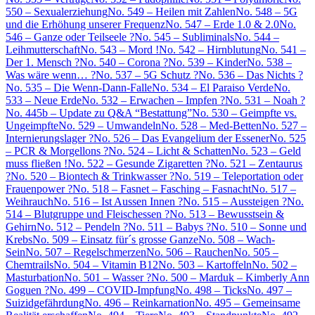
550 – Sexualerziehung
No. 549 – Heilen mit Zahlen
No. 548 – 5G
und die Erhöhung unserer Frequenz
No. 547 – Erde 1.0 & 2.0
No.
546 – Ganze oder Teilseele ?
No. 545 – Subliminals
No. 544 –
Leihmutterschaft
No. 543 – Mord !
No. 542 – Hirnblutung
No. 541 –
Der 1. Mensch ?
No. 540 – Corona ?
No. 539 – Kinder
No. 538 –
Was wäre wenn… ?
No. 537 – 5G Schutz ?
No. 536 – Das Nichts ?
No. 535 – Die Wenn-Dann-Falle
No. 534 – El Paraiso Verde
No.
533 – Neue Erde
No. 532 – Erwachen – Impfen ?
No. 531 – Noah ?
No. 445b – Update zu Q&A “Bestattung”
No. 530 – Geimpfte vs.
Ungeimpfte
No. 529 – Umwandeln
No. 528 – Med-Betten
No. 527 –
Internierungslager ?
No. 526 – Das Evangelium der Essener
No. 525
– PCR & Morgellons ?
No. 524 – Licht & Schatten
No. 523 – Geld
muss fließen !
No. 522 – Gesunde Zigaretten ?
No. 521 – Zentaurus
?
No. 520 – Biontech & Trinkwasser ?
No. 519 – Teleportation oder
Frauenpower ?
No. 518 – Fasnet – Fasching – Fasnacht
No. 517 –
Weihrauch
No. 516 – Ist Aussen Innen ?
No. 515 – Aussteigen ?
No.
514 – Blutgruppe und Fleischessen ?
No. 513 – Bewusstsein &
Gehirn
No. 512 – Pendeln ?
No. 511 – Babys ?
No. 510 – Sonne und
Krebs
No. 509 – Einsatz für´s grosse Ganze
No. 508 – Wach-
Sein
No. 507 – Regelschmerzen
No. 506 – Rauchen
No. 505 –
Chemtrails
No. 504 – Vitamin B12
No. 503 – Kartoffeln
No. 502 –
Masturbation
No. 501 – Wasser ?
No. 500 – Marduk – Kimberly Ann
Goguen ?
No. 499 – COVID-Impfung
No. 498 – Ticks
No. 497 –
Suizidgefährdung
No. 496 – Reinkarnation
No. 495 – Gemeinsame