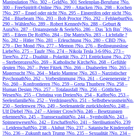
Manipulation ?
No. 302 – Geld
No. 301 Seelenplan-Berufung ?
No.
300 – FreeSpirit®-Online ?
No. 299 – Attacken ?
No. 298 – Kochen
?
No. 297 – Engel oder nicht ?
No. 295 – Eingreifen oder nicht ?
No.
294 – Bluebeam ?
No. 293 – Bob Proctor ?
No. 292 – Fehlgeburt
No.
290 – Wählen
No. 289 – Robert Kennedy
No. 288 – Geburt &
Aura
No. 287 – Organspende & Seele
No. 286 – Das ´Ich Bin´ ?
No.
285 – Eileen De Rolf
No. 284 – Die Matrix
No. 283 – Lichtfalle ?
No. 282 – Hitler ?
No. 281 – Erleuchtung ?
No. 280 – CBD ?
No.
279 – Der Mond ?
No. 277 – Memon ?
No. 276 – Bedingungslose
Liebe
No. 275 – Taufe ?
No. 274 – Nikola Tesla 3-6-9
No. 273 –
Tiere
No. 272 – Dualität – Polarität ?
No. 271 Entrückung ?
No. 270
– Sterbeprozess
No. 269 – Katholische Kirche
No. 268 – Gefühle
deuten ?
No. 267 – Peter Fitzek ?
No. 266 – Dualseelen ?
No. 265 –
Magersucht ?
No. 264 – Mario Mantese ?
No. 263 – Narzistischer
Psychopath
No. 262 – Vorbestimmung ?
No. 261 – Gegenenergie ?
No. 260 – Konfrontieren ?
No. 259 – Greta Thunberg ?
No. 258 –
Human Design ?
No. 257 – Totalausfall ?
No. 256 – Göttliches
Wesen
No. 255 – Christina von Dreien
No. 254 – Kaffee
No. 253 –
Seelenfamilie
No. 252 – Verdrängen
No. 251 – Selbstbewusstsein
No.
250 – Seelenweg ?
No. 249 – Seelenanteile zurückholen
No. 248 –
Ulf Diebel ?
No. 247 – Aleister Crowly
No. 246 – Besetzungen
erkennen
No. 245 – Transsexualität
No. 244 – Symbolik
No. 243 –
Spinnenwesen
No. 242 – Erschaffen
No. 241 – Sterilisation
No. 239
– Leidenschaft
No. 238 – Aluhut ?
No. 237 – Satanische Kinderopfer
?
No. 236 – Zukunft nach Trump ?
No. 235 – Sexualität ?
No. 234 –