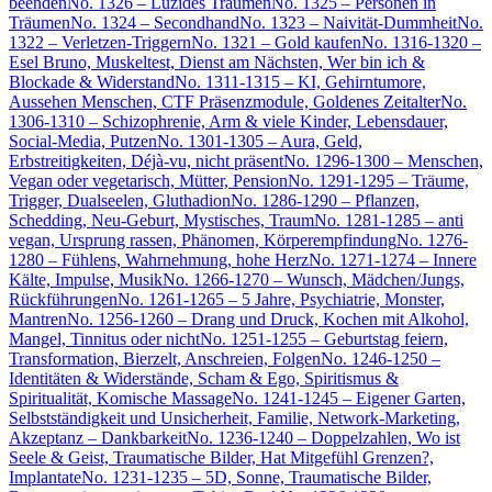
beenden
No. 1326 – Luzides Träumen
No. 1325 – Personen in
Träumen
No. 1324 – Secondhand
No. 1323 – Naivität-Dummheit
No.
1322 – Verletzen-Triggern
No. 1321 – Gold kaufen
No. 1316-1320 –
Esel Bruno, Muskeltest, Dienst am Nächsten, Wer bin ich &
Blockade & Widerstand
No. 1311-1315 – KI, Gehirntumore,
Aussehen Menschen, CTF Präsenzmodule, Goldenes Zeitalter
No.
1306-1310 – Schizophrenie, Arm & viele Kinder, Lebensdauer,
Social-Media, Putzen
No. 1301-1305 – Aura, Geld,
Erbstreitigkeiten, Déjà-vu, nicht präsent
No. 1296-1300 – Menschen,
Vegan oder vegetarisch, Mütter, Pension
No. 1291-1295 – Träume,
Trigger, Dualseelen, Gluthadion
No. 1286-1290 – Pflanzen,
Schedding, Neu-Geburt, Mystisches, Traum
No. 1281-1285 – anti
vegan, Ursprung rassen, Phänomen, Körperempfindung
No. 1276-
1280 – Fühlens, Wahrnehmung, hohe Herz
No. 1271-1274 – Innere
Kälte, Impulse, Musik
No. 1266-1270 – Wunsch, Mädchen/Jungs,
Rückführungen
No. 1261-1265 – 5 Jahre, Psychiatrie, Monster,
Mantren
No. 1256-1260 – Drang und Druck, Kochen mit Alkohol,
Mangel, Tinnitus oder nicht
No. 1251-1255 – Geburtstag feiern,
Transformation, Bierzelt, Anschreien, Folgen
No. 1246-1250 –
Identitäten & Widerstände, Scham & Ego, Spiritismus &
Spiritualität, Komische Massage
No. 1241-1245 – Eigener Garten,
Selbstständigkeit und Unsicherheit, Familie, Network-Marketing,
Akzeptanz – Dankbarkeit
No. 1236-1240 – Doppelzahlen, Wo ist
Seele & Geist, Traumatische Bilder, Hat Mitgefühl Grenzen?,
Implantate
No. 1231-1235 – 5D, Sonne, Traumatische Bilder,