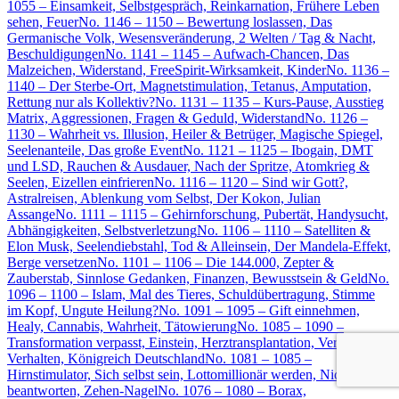
1055 – Einsamkeit, Selbstgespräch, Reinkarnation, Frühere Leben
sehen, Feuer
No. 1146 – 1150 – Bewertung loslassen, Das
Germanische Volk, Wesensveränderung, 2 Welten / Tag & Nacht,
Beschuldigungen
No. 1141 – 1145 – Aufwach-Chancen, Das
Malzeichen, Widerstand, FreeSpirit-Wirksamkeit, Kinder
No. 1136 –
1140 – Der Sterbe-Ort, Magnetstimulation, Tetanus, Amputation,
Rettung nur als Kollektiv?
No. 1131 – 1135 – Kurs-Pause, Ausstieg
Matrix, Aggressionen, Fragen & Geduld, Widerstand
No. 1126 –
1130 – Wahrheit vs. Illusion, Heiler & Betrüger, Magische Spiegel,
Seelenanteile, Das große Event
No. 1121 – 1125 – Ibogain, DMT
und LSD, Rauchen & Ausdauer, Nach der Spritze, Atomkrieg &
Seelen, Eizellen einfrieren
No. 1116 – 1120 – Sind wir Gott?,
Astralreisen, Ablenkung vom Selbst, Der Kokon, Julian
Assange
No. 1111 – 1115 – Gehirnforschung, Pubertät, Handysucht,
Abhängigkeiten, Selbstverletzung
No. 1106 – 1110 – Satelliten &
Elon Musk, Seelendiebstahl, Tod & Alleinsein, Der Mandela-Effekt,
Berge versetzen
No. 1101 – 1106 – Die 144.000, Zepter &
Zauberstab, Sinnlose Gedanken, Finanzen, Bewusstsein & Geld
No.
1096 – 1100 – Islam, Mal des Tieres, Schuldübertragung, Stimme
im Kopf, Ungute Heilung?
No. 1091 – 1095 – Gift einnehmen,
Healy, Cannabis, Wahrheit, Tätowierung
No. 1085 – 1090 –
Transformation verpasst, Einstein, Herztransplantation, Verletzendes
Verhalten, Königreich Deutschland
No. 1081 – 1085 –
Hirnstimulator, Sich selbst sein, Lottomillionär werden, Nicht
beantworten, Zehen-Nagel
No. 1076 – 1080 – Borax,