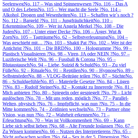
Seelenweg
No. 117 – Was sind Spinnenwesen ?
No. 116 – Das A
und O des Lebens
No. 115 – Wer macht die Seele ?
No. 114 –
Alkohol, Drogen und Wesenheiten
No. 113 – Schaffen wir´s noch ?
No. 112 – Bargeld ?
No. 111 – Jungfräulichkeit
No. 110 –
Erkenntnisse
No. 109 – Wer ist Angela Merkel ?
No. 108 – Die
Juden
No. 107 – Unter einer Decke ?
No. 106 – Ärger, Wut &
Zorn
No. 105 – Tagträume
No. 62 – Selbstverleugnung
No. 104 –
Was geschieht mit… ?
No. 103 – Shakti Pat ?
No. 102 – Wer ist der
Antichrist ?
No. 101 – Die BRD
No. 100 – Hologramme ?
No. 99 –
Plastisch Visualisieren ?
No. 98 – Viren, JA oder NEIN ?
No. 97 –
Luziferische Welt ?
No. 96 – Fussball & Corona ?
No. 95 –
Blutaustausch
No. 94 – Liebe, Suizid & Schuld
No. 93 – Zu viel
Fülle
No. 92 – Rituale
No. 91 – Reptilien
No. 90 – Hypnose
No. 89 –
Selbstmörder
No. 88 – VLOG-Beiträge teilen ?
No. 87 – Süchte
No.
86 – Schuldgefühle
No. 85 – Materielle Gesetze ?
No. 84 – Lügen
?!
No. 83 – Rudolf Steiner
No. 82 – Kontakt zu Innererde ?
No. 81 –
Mich anbieten ?
No. 80 – Spiegeln oder gespiegelt ?
No. 79 – Licht
auslöschen ?
No. 78 – Mit uns reden, möglich ?
No. 77 – Parallel-
Welten, physisch ?
No. 76 – Impfpflicht, was nun ?
No. 75 – In die
Mitte kommen
No. 74 – Zeitlinien wechseln
No. 73 – Partner ohne
Vision, was nun ?
No. 72 – Wahrheit erkennen
No. 71 –
Erleuchtung
No. 70 – Was ist Vollkommenheit ?
No. 69 – Kann
Liebe sich selbst lieben ?
No. 68 – Alte Freunde loslassen ?
No. 67 –
Zu Wissen kommen
No. 66 – Nutzen des Interpretierens ?
No. 65 –
Nicht aufwachen wollen ?
No. 64 – Sex in der 5. Dimension ?
No.