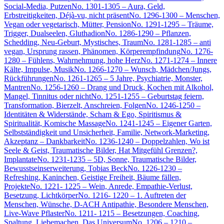
Social-Media, Putzen
No. 1301-1305 – Aura, Geld,
Erbstreitigkeiten, Déjà-vu, nicht präsent
No. 1296-1300 – Menschen,
Vegan oder vegetarisch, Mütter, Pension
No. 1291-1295 – Träume,
Trigger, Dualseelen, Gluthadion
No. 1286-1290 – Pflanzen,
Schedding, Neu-Geburt, Mystisches, Traum
No. 1281-1285 – anti
vegan, Ursprung rassen, Phänomen, Körperempfindung
No. 1276-
1280 – Fühlens, Wahrnehmung, hohe Herz
No. 1271-1274 – Innere
Kälte, Impulse, Musik
No. 1266-1270 – Wunsch, Mädchen/Jungs,
Rückführungen
No. 1261-1265 – 5 Jahre, Psychiatrie, Monster,
Mantren
No. 1256-1260 – Drang und Druck, Kochen mit Alkohol,
Mangel, Tinnitus oder nicht
No. 1251-1255 – Geburtstag feiern,
Transformation, Bierzelt, Anschreien, Folgen
No. 1246-1250 –
Identitäten & Widerstände, Scham & Ego, Spiritismus &
Spiritualität, Komische Massage
No. 1241-1245 – Eigener Garten,
Selbstständigkeit und Unsicherheit, Familie, Network-Marketing,
Akzeptanz – Dankbarkeit
No. 1236-1240 – Doppelzahlen, Wo ist
Seele & Geist, Traumatische Bilder, Hat Mitgefühl Grenzen?,
Implantate
No. 1231-1235 – 5D, Sonne, Traumatische Bilder,
Bewusstseinserweiterung, Tobias Beck
No. 1226-1230 –
Refreshing, Kaninchen, Geistige Freiheit, Bäume fällen,
Projekte
No. 1221- 1225 – Wein, Anrede, Empathie-Verlust,
Besetzung, Lichtkörper
No. 1216- 1220 – 1. Auftreten der
Menschen, Wünsche, D-ACH Antipathie, Besondere Menschen,
Live-Wave Pflaster
No. 1211- 1215 – Besetzungen, Coaching,
Spaltung, Liebemachen, Das Universum
No. 1206 – 1210 –