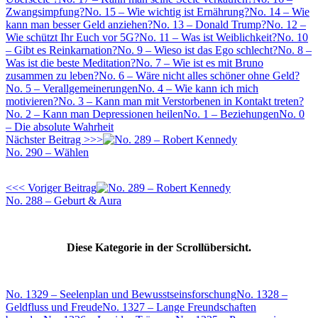
Zwangsimpfung?
No. 15 – Wie wichtig ist Ernährung?
No. 14 – Wie
kann man besser Geld anziehen?
No. 13 – Donald Trump?
No. 12 –
Wie schützt Ihr Euch vor 5G?
No. 11 – Was ist Weiblichkeit?
No. 10
– Gibt es Reinkarnation?
No. 9 – Wieso ist das Ego schlecht?
No. 8 –
Was ist die beste Meditation?
No. 7 – Wie ist es mit Bruno
zusammen zu leben?
No. 6 – Wäre nicht alles schöner ohne Geld?
No. 5 – Verallgemeinerungen
No. 4 – Wie kann ich mich
motivieren?
No. 3 – Kann man mit Verstorbenen in Kontakt treten?
No. 2 – Kann man Depressionen heilen
No. 1 – Beziehungen
No. 0
– Die absolute Wahrheit
Nächster Beitrag >>>
No. 290 – Wählen
<<< Voriger Beitrag
No. 288 – Geburt & Aura
Diese Kategorie in der Scrollübersicht.
No. 1329 – Seelenplan und Bewusstseinsforschung
No. 1328 –
Geldfluss und Freude
No. 1327 – Lange Freundschaften