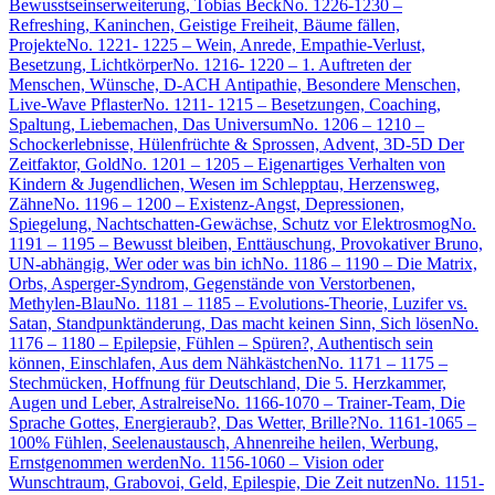
Bewusstseinserweiterung, Tobias Beck
No. 1226-1230 –
Refreshing, Kaninchen, Geistige Freiheit, Bäume fällen,
Projekte
No. 1221- 1225 – Wein, Anrede, Empathie-Verlust,
Besetzung, Lichtkörper
No. 1216- 1220 – 1. Auftreten der
Menschen, Wünsche, D-ACH Antipathie, Besondere Menschen,
Live-Wave Pflaster
No. 1211- 1215 – Besetzungen, Coaching,
Spaltung, Liebemachen, Das Universum
No. 1206 – 1210 –
Schockerlebnisse, Hülenfrüchte & Sprossen, Advent, 3D-5D Der
Zeitfaktor, Gold
No. 1201 – 1205 – Eigenartiges Verhalten von
Kindern & Jugendlichen, Wesen im Schlepptau, Herzensweg,
Zähne
No. 1196 – 1200 – Existenz-Angst, Depressionen,
Spiegelung, Nachtschatten-Gewächse, Schutz vor Elektrosmog
No.
1191 – 1195 – Bewusst bleiben, Enttäuschung, Provokativer Bruno,
UN-abhängig, Wer oder was bin ich
No. 1186 – 1190 – Die Matrix,
Orbs, Asperger-Syndrom, Gegenstände von Verstorbenen,
Methylen-Blau
No. 1181 – 1185 – Evolutions-Theorie, Luzifer vs.
Satan, Standpunktänderung, Das macht keinen Sinn, Sich lösen
No.
1176 – 1180 – Epilepsie, Fühlen – Spüren?, Authentisch sein
können, Einschlafen, Aus dem Nähkästchen
No. 1171 – 1175 –
Stechmücken, Hoffnung für Deutschland, Die 5. Herzkammer,
Augen und Leber, Astralreise
No. 1166-1070 – Trainer-Team, Die
Sprache Gottes, Energieraub?, Das Wetter, Brille?
No. 1161-1065 –
100% Fühlen, Seelenaustausch, Ahnenreihe heilen, Werbung,
Ernstgenommen werden
No. 1156-1060 – Vision oder
Wunschtraum, Grabovoi, Geld, Epilespie, Die Zeit nutzen
No. 1151-