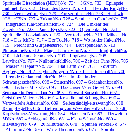
Spirituelle Dissoziation (NEU!)
No. 734 – 3G
No. 733 – Epilepsie
und mehr
No. 732 – Gesundes Essen ?
No. 731 – Herr der Ringe
No.
730 – Verschwörung
No. 729 – Ausserirdische
No. 728 – Sind wir
“Götter”?
No. 727 – Zukunft
No. 726 – Seminar im Oktober
No. 725
– Integration funktioniert nicht
No. 724 – Die Umkehr des
Zweifels
No. 723 – Panda Eyes
No. 722 – Querdenken
No. 721 –
Spirituelle Dissoziation
No. 720 – Verstorbene
No. 719 – Mihaela
No.
718 – Das Ich
No. 717 – Der Tod
No. 716 – Wo ist der Haken?
No.
715 – Precht und Gurgeltests
No. 714 – Blut spenden
No. 713 –
Philosophie
No. 712 – Magen-Darm-Virus
No. 711 – Impfpflicht
No.
710 – Liebe und Schmerz
No. 709 – Impfzwang
No. 708 –
Lavylites
No. 707 – Nullpunktfeld
No. 706 – Zeit des Tuns ?
No. 705
– Masern / Hepatits
No. 704 – Flat Earth ?
No. 703 – Notstrom-
Aggregat
No. 702 – Cyber-Polygon ?
No. 701 – Infraschall
No. 700
– Fremde Gedankenbilder
No. 699 – Impfen in der
Schwangerschaft
No. 698 – Steuern
No. 697 – Gedankenlesen
No.
696 – Techno-Musik
No. 695 – Das Unser Vater-Gebet ?
No. 694 –
Seminare in Deutschland
No. 693 – Edward Snowden
No. 692 –
Geist über Materie ?
No. 691 – Kristalle und Schungit
No. 690 –
Verzweifelte Atheistin
No. 689 – Selbstständigkeitszwang
No. 688 –
Raumpflege
No. 686 – Befreiung von Wesenheiten
No. 685 – Stadt-
Kopfschmerz-Verwirrung
No. 684 – Haustiere
No. 683 – Tierwelt in
5D
No. 682 – Schlaganfall
No. 681 – Klaus Schwab
No. 680 –
Blavatsky
No. 679 – 20 Minuten
No. 678 – Spinnen-Phobie
No. 677
– Abtrünnige
No. 676 – Wirre Therapeuten
No. 675 – Spirulina-