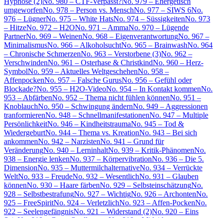
Hypnose (2)
No. 980 – CTF-Verpasst?
No. 979 – Energetisch
umgeworfen
No. 978 – Person vs. Mensch
No. 977 – SIWS 6
No.
976 – Lügner
No. 975 – White Hats
No. 974 – Süssigkeiten
No. 973
– Hitze
No. 972 – H2O
No. 971 – Amma
No. 970 – Lügende
Partner
No. 969 – Weinen
No. 968 – Eigenverantwortung
No. 967 –
Minimalismus
No. 966 – Alkoholsucht
No. 965 – Brainwash
No. 964
– Chronische Schmerzen
No. 963 – Verstorbene (3)
No. 962 –
Verschwinden
No. 961 – Osterhase & Christkind
No. 960 – Herz-
Symbol
No. 959 – Aktuelles Weltgeschehen
No. 958 –
Affenpocken
No. 957 – Falsche Gurus
No. 956 – Gefühl oder
Blockade?
No. 955 – H2O-Video
No. 954 – In Kontakt kommen
No.
953 – Abfärben
No. 952 – Thema nicht fühlen können
No. 951 –
Knoblauch
No. 950 – Schwingung ändern
No. 949 – Aggressionen
tranformieren
No. 948 – Schnellmanifestationen
No. 947 – Multiple
Persönlichkeit
No. 946 – Kindheitstrauma
No. 945 – Tod &
Wiedergeburt
No. 944 – Thema vs. Kreation
No. 943 – Bei sich
ankommen
No. 942 – Narzisten
No. 941 – Grund für
Veränderung
No. 940 – Lerninhalt
No. 939 – Kritik-Phänomen
No.
938 – Energie lenken
No. 937 – Körpervibration
No. 936 – Die 5.
Dimension
No. 935 – Muttermilchalternative
No. 934 – Verrückte
Welt
No. 933 – Freude
No. 932 – Wesentlich
No. 931 – Glauben
können
No. 930 – Haare färben
No. 929 – Selbsteinschätzung
No.
928 – Selbstbestrafung
No. 927 – Wichtig
No. 926 – Archonten
No.
925 – FreeSpirit
No. 924 – Verletzlich
No. 923 – Affen-Pocken
No.
922 – Seelengefängnis
No. 921 – Widerstand (2)
No. 920 – Eins