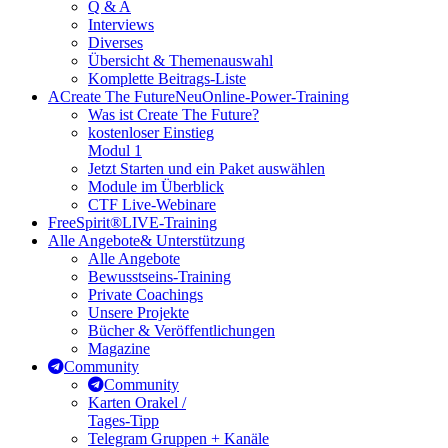
Q & A
Interviews
Diverses
Übersicht & Themenauswahl
Komplette Beitrags-Liste
A
Create The Future
Neu
Online-Power-Training
Was ist Create The Future?
kostenloser Einstieg
Modul 1
Jetzt Starten und ein Paket auswählen
Module im Überblick
CTF Live-Webinare
FreeSpirit®
LIVE-Training
Alle Angebote
& Unterstützung
Alle Angebote
Bewusstseins-Training
Private Coachings
Unsere Projekte
Bücher & Veröffentlichungen
Magazine
Community
Community
Karten Orakel /
Tages-Tipp
Telegram Gruppen + Kanäle