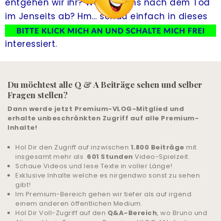
entgehen wir ihr? Wer holt uns nach dem Tod
im Jenseits ab? Hm… schau einfach in dieses
LIVE-TRAINING
Video rein wenn Dich das ebenfalls
ALLE ANGEBOTE
interessiert.
& UNTERSTÜTZUNG
COMMUNITY
Du möchtest alle Q & A Beiträge sehen und selber
Fragen stellen?
ANMELDEN
Dann werde jetzt Premium-VLOG-Mitglied und
erhalte unbeschränkten Zugriff auf alle Premium-
Inhalte!
HILFE UND SUPPORT
Hol Dir den Zugriff auf inzwischen
1.800 Beiträge
mit
insgesamt mehr als
601 Stunden
Video-Spielzeit.
Schaue Videos und lese Texte in voller Länge!
Exklusive Inhalte welche es nirgendwo sonst zu sehen
gibt!
Im Premium-Bereich gehen wir tiefer als auf irgend
einem anderen öffentlichen Medium.
Hol Dir Voll-Zugriff auf den
Q&A-Bereich
, wo Bruno und