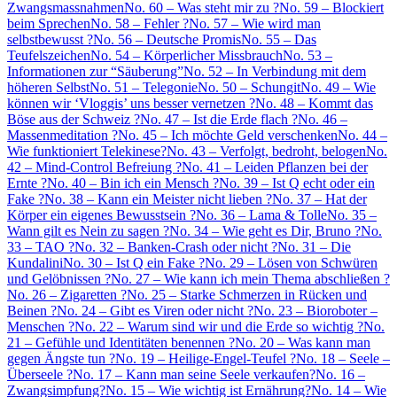
Zwangsmassnahmen
No. 60 – Was steht mir zu ?
No. 59 – Blockiert
beim Sprechen
No. 58 – Fehler ?
No. 57 – Wie wird man
selbstbewusst ?
No. 56 – Deutsche Promis
No. 55 – Das
Teufelszeichen
No. 54 – Körperlicher Missbrauch
No. 53 –
Informationen zur “Säuberung”
No. 52 – In Verbindung mit dem
höheren Selbst
No. 51 – Telegonie
No. 50 – Schungit
No. 49 – Wie
können wir ‘Vloggis’ uns besser vernetzen ?
No. 48 – Kommt das
Böse aus der Schweiz ?
No. 47 – Ist die Erde flach ?
No. 46 –
Massenmeditation ?
No. 45 – Ich möchte Geld verschenken
No. 44 –
Wie funktioniert Telekinese?
No. 43 – Verfolgt, bedroht, belogen
No.
42 – Mind-Control Befreiung ?
No. 41 – Leiden Pflanzen bei der
Ernte ?
No. 40 – Bin ich ein Mensch ?
No. 39 – Ist Q echt oder ein
Fake ?
No. 38 – Kann ein Meister nicht lieben ?
No. 37 – Hat der
Körper ein eigenes Bewusstsein ?
No. 36 – Lama & Tolle
No. 35 –
Wann gilt es Nein zu sagen ?
No. 34 – Wie geht es Dir, Bruno ?
No.
33 – TAO ?
No. 32 – Banken-Crash oder nicht ?
No. 31 – Die
Kundalini
No. 30 – Ist Q ein Fake ?
No. 29 – Lösen von Schwüren
und Gelöbnissen ?
No. 27 – Wie kann ich mein Thema abschließen ?
No. 26 – Zigaretten ?
No. 25 – Starke Schmerzen in Rücken und
Beinen ?
No. 24 – Gibt es Viren oder nicht ?
No. 23 – Bioroboter –
Menschen ?
No. 22 – Warum sind wir und die Erde so wichtig ?
No.
21 – Gefühle und Identitäten benennen ?
No. 20 – Was kann man
gegen Ängste tun ?
No. 19 – Heilige-Engel-Teufel ?
No. 18 – Seele –
Überseele ?
No. 17 – Kann man seine Seele verkaufen?
No. 16 –
Zwangsimpfung?
No. 15 – Wie wichtig ist Ernährung?
No. 14 – Wie