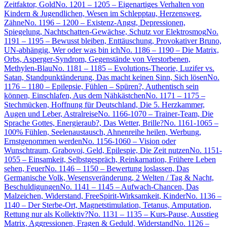
Zeitfaktor, Gold
No. 1201 – 1205 – Eigenartiges Verhalten von
Kindern & Jugendlichen, Wesen im Schlepptau, Herzensweg,
Zähne
No. 1196 – 1200 – Existenz-Angst, Depressionen,
Spiegelung, Nachtschatten-Gewächse, Schutz vor Elektrosmog
No.
1191 – 1195 – Bewusst bleiben, Enttäuschung, Provokativer Bruno,
UN-abhängig, Wer oder was bin ich
No. 1186 – 1190 – Die Matrix,
Orbs, Asperger-Syndrom, Gegenstände von Verstorbenen,
Methylen-Blau
No. 1181 – 1185 – Evolutions-Theorie, Luzifer vs.
Satan, Standpunktänderung, Das macht keinen Sinn, Sich lösen
No.
1176 – 1180 – Epilepsie, Fühlen – Spüren?, Authentisch sein
können, Einschlafen, Aus dem Nähkästchen
No. 1171 – 1175 –
Stechmücken, Hoffnung für Deutschland, Die 5. Herzkammer,
Augen und Leber, Astralreise
No. 1166-1070 – Trainer-Team, Die
Sprache Gottes, Energieraub?, Das Wetter, Brille?
No. 1161-1065 –
100% Fühlen, Seelenaustausch, Ahnenreihe heilen, Werbung,
Ernstgenommen werden
No. 1156-1060 – Vision oder
Wunschtraum, Grabovoi, Geld, Epilespie, Die Zeit nutzen
No. 1151-
1055 – Einsamkeit, Selbstgespräch, Reinkarnation, Frühere Leben
sehen, Feuer
No. 1146 – 1150 – Bewertung loslassen, Das
Germanische Volk, Wesensveränderung, 2 Welten / Tag & Nacht,
Beschuldigungen
No. 1141 – 1145 – Aufwach-Chancen, Das
Malzeichen, Widerstand, FreeSpirit-Wirksamkeit, Kinder
No. 1136 –
1140 – Der Sterbe-Ort, Magnetstimulation, Tetanus, Amputation,
Rettung nur als Kollektiv?
No. 1131 – 1135 – Kurs-Pause, Ausstieg
Matrix, Aggressionen, Fragen & Geduld, Widerstand
No. 1126 –