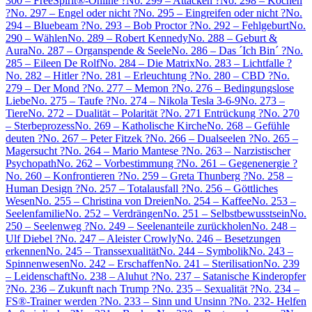
300 – FreeSpirit®-Online ?
No. 299 – Attacken ?
No. 298 – Kochen
?
No. 297 – Engel oder nicht ?
No. 295 – Eingreifen oder nicht ?
No.
294 – Bluebeam ?
No. 293 – Bob Proctor ?
No. 292 – Fehlgeburt
No.
290 – Wählen
No. 289 – Robert Kennedy
No. 288 – Geburt &
Aura
No. 287 – Organspende & Seele
No. 286 – Das ´Ich Bin´ ?
No.
285 – Eileen De Rolf
No. 284 – Die Matrix
No. 283 – Lichtfalle ?
No. 282 – Hitler ?
No. 281 – Erleuchtung ?
No. 280 – CBD ?
No.
279 – Der Mond ?
No. 277 – Memon ?
No. 276 – Bedingungslose
Liebe
No. 275 – Taufe ?
No. 274 – Nikola Tesla 3-6-9
No. 273 –
Tiere
No. 272 – Dualität – Polarität ?
No. 271 Entrückung ?
No. 270
– Sterbeprozess
No. 269 – Katholische Kirche
No. 268 – Gefühle
deuten ?
No. 267 – Peter Fitzek ?
No. 266 – Dualseelen ?
No. 265 –
Magersucht ?
No. 264 – Mario Mantese ?
No. 263 – Narzistischer
Psychopath
No. 262 – Vorbestimmung ?
No. 261 – Gegenenergie ?
No. 260 – Konfrontieren ?
No. 259 – Greta Thunberg ?
No. 258 –
Human Design ?
No. 257 – Totalausfall ?
No. 256 – Göttliches
Wesen
No. 255 – Christina von Dreien
No. 254 – Kaffee
No. 253 –
Seelenfamilie
No. 252 – Verdrängen
No. 251 – Selbstbewusstsein
No.
250 – Seelenweg ?
No. 249 – Seelenanteile zurückholen
No. 248 –
Ulf Diebel ?
No. 247 – Aleister Crowly
No. 246 – Besetzungen
erkennen
No. 245 – Transsexualität
No. 244 – Symbolik
No. 243 –
Spinnenwesen
No. 242 – Erschaffen
No. 241 – Sterilisation
No. 239
– Leidenschaft
No. 238 – Aluhut ?
No. 237 – Satanische Kinderopfer
?
No. 236 – Zukunft nach Trump ?
No. 235 – Sexualität ?
No. 234 –
FS®-Trainer werden ?
No. 233 – Sinn und Unsinn ?
No. 232- Helfen