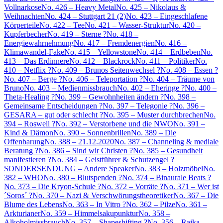
Vollnarkose
No. 426 – Heavy Metal
No. 425 – Nikolaus &
Weihnachten
No. 424 – Stuttgart 21 (2)
No. 423 – Eingeschlafene
Körperteile
No. 422 – Tee
No. 421 – Wasser-Struktur
No. 420 –
Kupferbecher
No. 419 – Sterne ?
No. 418 –
Energiewahrnehmung
No. 417 – Fremdenergien
No. 416 –
Klimawandel-Fake
No. 415 – Yellowstone
No. 414 – Erdbeben
No.
413 – Das Erdinnere
No. 412 – Blackrock
No. 411 – Politiker
No.
410 – Netflix ?
No. 409 – Brunos Seitenwechsel ?
No. 408 – Essen ?
No. 407 – Berge ?
No. 406 – Teleportation ?
No. 404 – Träume von
Bruno
No. 403 – Medienmissbrauch
No. 402 – Eheringe ?
No. 400 –
Theta-Healing ?
No. 399 – Gewohnheiten ändern ?
No. 398 –
Gemeinsame Entscheidungen ?
No. 397 – Telegonie ?
No. 396 –
GESARA – gut oder schlecht ?
No. 395 – Muster durchbrechen
No.
394 – Roswell ?
No. 392 – Verstorbene und die NWO
No. 391 –
Kind & Dämon
No. 390 – Sonnenbrillen
No. 389 – Die
Offenbarung
No. 388 – 21.12.2020
No. 387 – Channeling & mediale
Beratung ?
No. 386 – Sind wir Christen ?
No. 385 – Gesundheit
manifestieren ?
No. 384 – Geistführer & Schutzengel ?
SONDERSENDUNG – Andere Speaker
No. 383 – Holzmöbel
No.
382 – WHO
No. 380 – Blutspenden ?
No. 374 – Binaurale Beats ?
No. 373 – Die Kryon-Schule ?
No. 372 – Vorräte ?
No. 371 – Wer ist
´Soros´ ?
No. 370 – Nazi & Verschwörungstheoretiker
No. 367 – Die
Blume des Lebens
No. 363 – In Vitro ?
No. 362 – Pilze
No. 361 –
Arkturianer
No. 359 – Himmelsakupunktur
No. 358 –
Alkoholmissbrauch
No. 357 – Shapeshifting ?
No. 356 – Raika