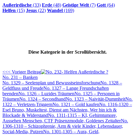
Außerirdische
(33)
Erde
(48)
Geistige Welt
(7)
Gott
(64)
Helfen
(15)
Jesus
(22)
Wandel
(169)
Diese Kategorie in der Scrollübersicht.
<<< Voriger Beitrag
No. 231 – Banken
No. 1329 – Seelenplan und Bewusstseinsforschung
No. 1328 –
Geldfluss und Freude
No. 1327 – Lange Freundschaften
beenden
No. 1326 – Luzides Träumen
No. 1325 – Personen in
Träumen
No. 1324 – Secondhand
No. 1323 – Naivität-Dummheit
No.
1322 – Verletzen-Triggern
No. 1321 – Gold kaufen
No. 1316-1320 –
Esel Bruno, Muskeltest, Dienst am Nächsten, Wer bin ich &
Blockade & Widerstand
No. 1311-1315 – KI, Gehirntumore,
Aussehen Menschen, CTF Präsenzmodule, Goldenes Zeitalter
No.
1306-1310 – Schizophrenie, Arm & viele Kinder, Lebensdauer,
Social-Media, Putzen
No. 1301-1305 – Aura, Geld,