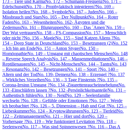
173 – Tiere und Karma
No. 172 – Schumann-Frequenz
No. 171 –
Edelschungit
No. 170 – Prophylaktisch integrieren?
No. 169 –
Isolation heilen?
No. 168 – Symbole
No. 167 – Juden
No. 166 –
Missbrauch und Stars
No. 165 – Der Nullpunkt
No. 164 – Roter
Faden
No. 163 – Wesenheiten
No. 162- Ägypten und die
Zedernuss
No. 161 – Blutgruppen
No. 160 – Das ´Amen´
No. 159 –
Der Wut vertrauen
No. 158 – FS-Compassion
No. 157 – Menschlich
oder nicht ?
No. 156 – Magie
No. 155 – Sind Katzen Aliens ?
No.
154 – Deep State in Deutschland
No. 153 – Besetzungen (2)
No. 152
– Ich bin am Ende
No. 151 – Anton Styger
No. 150 –
Homöopathie
No. 149 – Umgang mit chaotischen Menschen
No. 148
– Reverse Speech Analysis
No. 147 – Massenmeditationen
No. 146 –
Reptilienaugen
No. 145 – Nicht-Menschen
No. 144 – Tantra
No. 143
– Resonanz
No. 142 – Besetzungen
No. 141 – Sport ?
No. 140 –
Altern und der Tod
No. 139- Demenz
No. 138 – Erzengel ?
No. 137
– Wirkliches Verzeihen
No. 136 – 3 Tage Finsternis ?
No. 135 –
Corona-Irrsinn Umgang ?
No. 134 -Zigarettenraucheinnebelung
No.
133 -Einschläfern lassen ?
No. 132 -Persönlichkeitsanteile
No. 131 –
Authentisch fühlen
No. 130 – Neid
No. 129 – Seelenfamilie
wechseln ?
No. 128 – Gefühle oder Emotionen ?
No. 127 – Werde
ich beobachtet ?
No. 126 – 5. Dimension – Hab und Gut ?
No. 125 –
Liebeskummer
No. 124 – Kryptowährungen
No. 123 – Tierleid
No.
122 – Zeitmanagement
No. 121 – Hier und dort
No. 120 –
Vorhersage ?
No. 119 – Wie funktioniert Levitation ?
No. 118 –
Seelenweg
No. 117 – Was sind Spinnenwesen ?
No. 116 – Das A