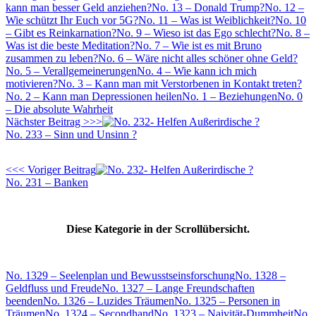
kann man besser Geld anziehen?
No. 13 – Donald Trump?
No. 12 –
Wie schützt Ihr Euch vor 5G?
No. 11 – Was ist Weiblichkeit?
No. 10
– Gibt es Reinkarnation?
No. 9 – Wieso ist das Ego schlecht?
No. 8 –
Was ist die beste Meditation?
No. 7 – Wie ist es mit Bruno
zusammen zu leben?
No. 6 – Wäre nicht alles schöner ohne Geld?
No. 5 – Verallgemeinerungen
No. 4 – Wie kann ich mich
motivieren?
No. 3 – Kann man mit Verstorbenen in Kontakt treten?
No. 2 – Kann man Depressionen heilen
No. 1 – Beziehungen
No. 0
– Die absolute Wahrheit
Nächster Beitrag >>>
No. 233 – Sinn und Unsinn ?
<<< Voriger Beitrag
No. 231 – Banken
Diese Kategorie in der Scrollübersicht.
No. 1329 – Seelenplan und Bewusstseinsforschung
No. 1328 –
Geldfluss und Freude
No. 1327 – Lange Freundschaften
beenden
No. 1326 – Luzides Träumen
No. 1325 – Personen in
Träumen
No. 1324 – Secondhand
No. 1323 – Naivität-Dummheit
No.