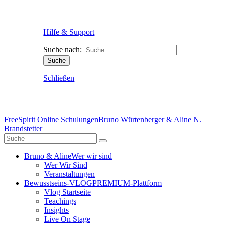
Hilfe & Support
Suche nach:
Schließen
FreeSpirit Online Schulungen
Bruno Würtenberger & Aline N.
Brandstetter
Bruno & Aline
Wer wir sind
Wer Wir Sind
Veranstaltungen
Bewusstseins-VLOG
PREMIUM-Plattform
Vlog Startseite
Teachings
Insights
Live On Stage