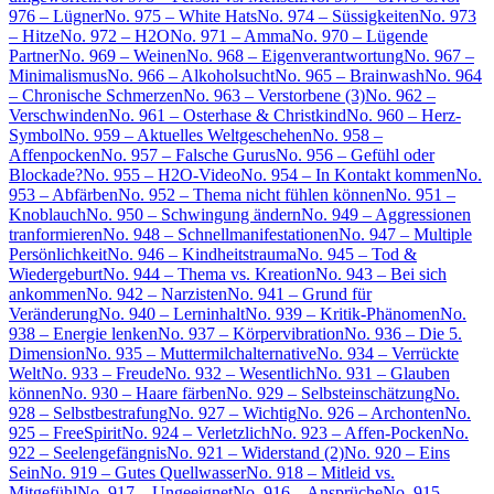
976 – Lügner
No. 975 – White Hats
No. 974 – Süssigkeiten
No. 973
– Hitze
No. 972 – H2O
No. 971 – Amma
No. 970 – Lügende
Partner
No. 969 – Weinen
No. 968 – Eigenverantwortung
No. 967 –
Minimalismus
No. 966 – Alkoholsucht
No. 965 – Brainwash
No. 964
– Chronische Schmerzen
No. 963 – Verstorbene (3)
No. 962 –
Verschwinden
No. 961 – Osterhase & Christkind
No. 960 – Herz-
Symbol
No. 959 – Aktuelles Weltgeschehen
No. 958 –
Affenpocken
No. 957 – Falsche Gurus
No. 956 – Gefühl oder
Blockade?
No. 955 – H2O-Video
No. 954 – In Kontakt kommen
No.
953 – Abfärben
No. 952 – Thema nicht fühlen können
No. 951 –
Knoblauch
No. 950 – Schwingung ändern
No. 949 – Aggressionen
tranformieren
No. 948 – Schnellmanifestationen
No. 947 – Multiple
Persönlichkeit
No. 946 – Kindheitstrauma
No. 945 – Tod &
Wiedergeburt
No. 944 – Thema vs. Kreation
No. 943 – Bei sich
ankommen
No. 942 – Narzisten
No. 941 – Grund für
Veränderung
No. 940 – Lerninhalt
No. 939 – Kritik-Phänomen
No.
938 – Energie lenken
No. 937 – Körpervibration
No. 936 – Die 5.
Dimension
No. 935 – Muttermilchalternative
No. 934 – Verrückte
Welt
No. 933 – Freude
No. 932 – Wesentlich
No. 931 – Glauben
können
No. 930 – Haare färben
No. 929 – Selbsteinschätzung
No.
928 – Selbstbestrafung
No. 927 – Wichtig
No. 926 – Archonten
No.
925 – FreeSpirit
No. 924 – Verletzlich
No. 923 – Affen-Pocken
No.
922 – Seelengefängnis
No. 921 – Widerstand (2)
No. 920 – Eins
Sein
No. 919 – Gutes Quellwasser
No. 918 – Mitleid vs.
Mitgefühl
No. 917 – Ungeeignet
No. 916 – Ansprüche
No. 915 –