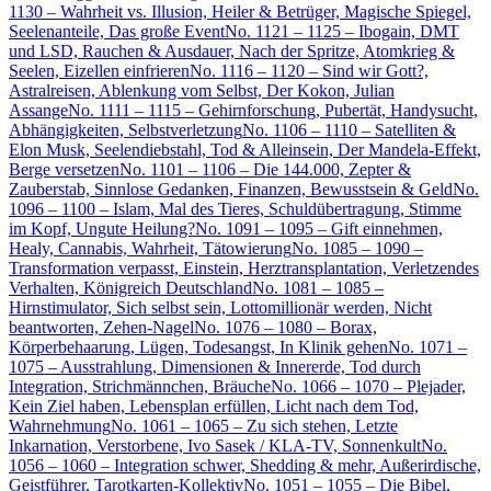
1130 – Wahrheit vs. Illusion, Heiler & Betrüger, Magische Spiegel,
Seelenanteile, Das große Event
No. 1121 – 1125 – Ibogain, DMT
und LSD, Rauchen & Ausdauer, Nach der Spritze, Atomkrieg &
Seelen, Eizellen einfrieren
No. 1116 – 1120 – Sind wir Gott?,
Astralreisen, Ablenkung vom Selbst, Der Kokon, Julian
Assange
No. 1111 – 1115 – Gehirnforschung, Pubertät, Handysucht,
Abhängigkeiten, Selbstverletzung
No. 1106 – 1110 – Satelliten &
Elon Musk, Seelendiebstahl, Tod & Alleinsein, Der Mandela-Effekt,
Berge versetzen
No. 1101 – 1106 – Die 144.000, Zepter &
Zauberstab, Sinnlose Gedanken, Finanzen, Bewusstsein & Geld
No.
1096 – 1100 – Islam, Mal des Tieres, Schuldübertragung, Stimme
im Kopf, Ungute Heilung?
No. 1091 – 1095 – Gift einnehmen,
Healy, Cannabis, Wahrheit, Tätowierung
No. 1085 – 1090 –
Transformation verpasst, Einstein, Herztransplantation, Verletzendes
Verhalten, Königreich Deutschland
No. 1081 – 1085 –
Hirnstimulator, Sich selbst sein, Lottomillionär werden, Nicht
beantworten, Zehen-Nagel
No. 1076 – 1080 – Borax,
Körperbehaarung, Lügen, Todesangst, In Klinik gehen
No. 1071 –
1075 – Ausstrahlung, Dimensionen & Innererde, Tod durch
Integration, Strichmännchen, Bräuche
No. 1066 – 1070 – Plejader,
Kein Ziel haben, Lebensplan erfüllen, Licht nach dem Tod,
Wahrnehmung
No. 1061 – 1065 – Zu sich stehen, Letzte
Inkarnation, Verstorbene, Ivo Sasek / KLA-TV, Sonnenkult
No.
1056 – 1060 – Integration schwer, Shedding & mehr, Außerirdische,
Geistführer, Tarotkarten-Kollektiv
No. 1051 – 1055 – Die Bibel,