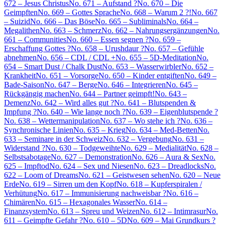
672 – Jesus Christus
No. 671 – Aufstand ?
No. 670 – Die
Geimpften
No. 669 – Gottes Sprache
No. 668 – Warum 2 ?!
No. 667
– Suizid
No. 666 – Das Böse
No. 665 – Subliminals
No. 664 –
Megalithen
No. 663 – Schmerz
No. 662 – Nahrungsergänzungen
No.
661 – Communities
No. 660 – Essen segnen ?
No. 659 –
Erschaffung Gottes ?
No. 658 – Urushdaur ?
No. 657 – Gefühle
abnehmen
No. 656 – CDL / CDL +
No. 655 – 5D-Meditation
No.
654 – Smart Dust / Chalk Dust
No. 653 – Wasserwirbler
No. 652 –
Krankheit
No. 651 – Vorsorge
No. 650 – Kinder entgiften
No. 649 –
Bade-Saison
No. 647 – Berge
No. 646 – Integrieren
No. 645 –
Rückgängig machen
No. 644 – Partner geimpft!
No. 643 –
Demenz
No. 642 – Wird alles gut ?
No. 641 – Blutspenden &
Impfung ?
No. 640 – Wie lange noch ?
No. 639 – Eigenblutspende ?
No. 638 – Wettermanipulation
No. 637 – Wo stehe ich ?
No. 636 –
Synchronische Linien
No. 635 – Krieg
No. 634 – Med-Betten
No.
633 – Seminare in der Schweiz
No. 632 – Vergebung
No. 631 –
Widerstand ?
No. 630 – Todgeweihte
No. 629 – Medialität
No. 628 –
Selbstsabotage
No. 627 – Demonstration
No. 626 – Aura & Sex
No.
625 – Impftod
No. 624 – Sex und Niesen
No. 623 – Dreadlocks
No.
622 – Loom of Dreams
No. 621 – Geistwesen sehen
No. 620 – Neue
Erde
No. 619 – Sirren um den Kopf
No. 618 – Kupferspiralen /
Verhütung
No. 617 – Immunisierung nachweisbar ?
No. 616 –
Chimären
No. 615 – Hexagonales Wasser
No. 614 –
Finanzsystem
No. 613 – Spreu und Weizen
No. 612 – Intimrasur
No.
611 – Geimpfte Gefahr ?
No. 610 – 5D
No. 609 – Mai Grundkurs ?