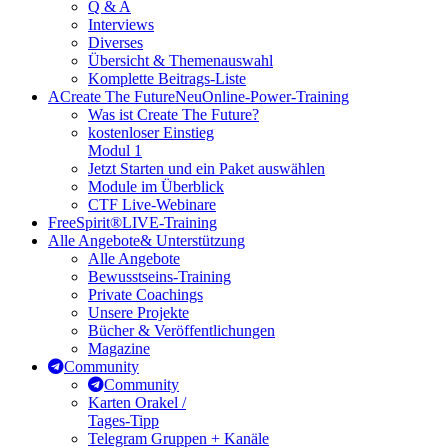
Q & A
Interviews
Diverses
Übersicht & Themenauswahl
Komplette Beitrags-Liste
A
Create The Future
Neu
Online-Power-Training
Was ist Create The Future?
kostenloser Einstieg
Modul 1
Jetzt Starten und ein Paket auswählen
Module im Überblick
CTF Live-Webinare
FreeSpirit®
LIVE-Training
Alle Angebote
& Unterstützung
Alle Angebote
Bewusstseins-Training
Private Coachings
Unsere Projekte
Bücher & Veröffentlichungen
Magazine
Community
Community
Karten Orakel /
Tages-Tipp
Telegram Gruppen + Kanäle