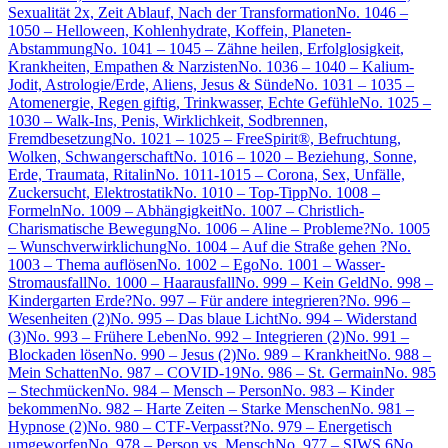
Sexualität 2x, Zeit Ablauf, Nach der Transformation
No. 1046 –
1050 – Helloween, Kohlenhydrate, Koffein, Planeten-
Abstammung
No. 1041 – 1045 – Zähne heilen, Erfolglosigkeit,
Krankheiten, Empathen & Narzisten
No. 1036 – 1040 – Kalium-
Jodit, Astrologie/Erde, Aliens, Jesus & Sünde
No. 1031 – 1035 –
Atomenergie, Regen giftig, Trinkwasser, Echte Gefühle
No. 1025 –
1030 – Walk-Ins, Penis, Wirklichkeit, Sodbrennen,
Fremdbesetzung
No. 1021 – 1025 – FreeSpirit®, Befruchtung,
Wolken, Schwangerschaft
No. 1016 – 1020 – Beziehung, Sonne,
Erde, Traumata, Ritalin
No. 1011-1015 – Corona, Sex, Unfälle,
Zuckersucht, Elektrostatik
No. 1010 – Top-Tipp
No. 1008 –
Formeln
No. 1009 – Abhängigkeit
No. 1007 – Christlich-
Charismatische Bewegung
No. 1006 – Aline – Probleme?
No. 1005
– Wunschverwirklichung
No. 1004 – Auf die Straße gehen ?
No.
1003 – Thema auflösen
No. 1002 – Ego
No. 1001 – Wasser-
Stromausfall
No. 1000 – Haarausfall
No. 999 – Kein Geld
No. 998 –
Kindergarten Erde?
No. 997 – Für andere integrieren?
No. 996 –
Wesenheiten (2)
No. 995 – Das blaue Licht
No. 994 – Widerstand
(3)
No. 993 – Frühere Leben
No. 992 – Integrieren (2)
No. 991 –
Blockaden lösen
No. 990 – Jesus (2)
No. 989 – Krankheit
No. 988 –
Mein Schatten
No. 987 – COVID-19
No. 986 – St. Germain
No. 985
– Stechmücken
No. 984 – Mensch – Person
No. 983 – Kinder
bekommen
No. 982 – Harte Zeiten – Starke Menschen
No. 981 –
Hypnose (2)
No. 980 – CTF-Verpasst?
No. 979 – Energetisch
umgeworfen
No. 978 – Person vs. Mensch
No. 977 – SIWS 6
No.