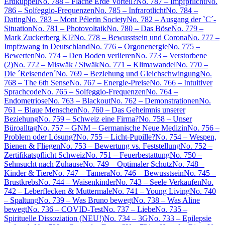
Erdkuppel
No. 788 – Flache Erde Vorteil?
No. 787 – Impfpflicht
No.
786 – Solfeggio-Frequenzen
No. 785 – Infrarotlicht
No. 784 –
Dating
No. 783 – Mont Pélerin Society
No. 782 – Ausgang der `C´-
Situation
No. 781 – Photovoltaik
No. 780 – Das Böse
No. 779 –
Mark Zuckerberg KI?
No. 778 – Bewusstsein und Corona
No. 777 –
Impfzwang in Deutschland
No. 776 – Orgonenergie
No. 775 –
Bewerten
No. 774 – Den Boden verlieren
No. 773 – Verstorbene
(2)
No. 772 – Miswäk / Siwäk
No. 771 – Klimawandel
No. 770 –
Die ´Reisenden´
No. 769 – Beziehung und Gleichschwingung
No.
768 – The 6th Sense
No. 767 – Energie-Preise
No. 766 – Intuitiver
Sprachcode
No. 765 – Solfeggio-Frequenzen
No. 764 –
Endometriose
No. 763 – Blackout
No. 762 – Demonstrationen
No.
761 – Blaue Menschen
No. 760 – Das Geheimnis unserer
Beziehung
No. 759 – Schweiz eine Firma?
No. 758 – Unser
Büroalltag
No. 757 – GNM – Germanische Neue Medizin
No. 756 –
Problem oder Lösung?
No. 755 – Licht-Pupille?
No. 754 – Wespen,
Bienen & Fliegen
No. 753 – Bewertung vs. Feststellung
No. 752 –
Zertifikatspflicht Schweiz
No. 751 – Feuerbestattung
No. 750 –
Sehnsucht nach Zuhause
No. 749 – Optimaler Schutz
No. 748 –
Kinder & Tiere
No. 747 – Tamera
No. 746 – Bewusstsein
No. 745 –
Brustkrebs
No. 744 – Waisenkinder
No. 743 – Seele Verkaufen
No.
742 – Leberflecken & Muttermale
No. 741 – Young Living
No. 740
– Spaltung
No. 739 – Was Bruno bewegt
No. 738 – Was Aline
bewegt
No. 736 – COVID-Test
No. 737 – Liebe
No. 735 –
Spirituelle Dissoziation (NEU!)
No. 734 – 3G
No. 733 – Epilepsie