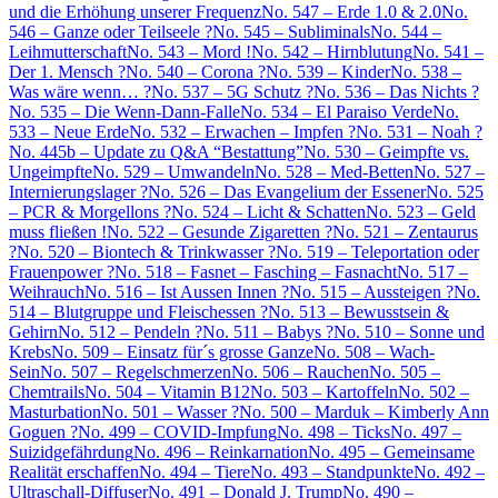
und die Erhöhung unserer Frequenz
No. 547 – Erde 1.0 & 2.0
No.
546 – Ganze oder Teilseele ?
No. 545 – Subliminals
No. 544 –
Leihmutterschaft
No. 543 – Mord !
No. 542 – Hirnblutung
No. 541 –
Der 1. Mensch ?
No. 540 – Corona ?
No. 539 – Kinder
No. 538 –
Was wäre wenn… ?
No. 537 – 5G Schutz ?
No. 536 – Das Nichts ?
No. 535 – Die Wenn-Dann-Falle
No. 534 – El Paraiso Verde
No.
533 – Neue Erde
No. 532 – Erwachen – Impfen ?
No. 531 – Noah ?
No. 445b – Update zu Q&A “Bestattung”
No. 530 – Geimpfte vs.
Ungeimpfte
No. 529 – Umwandeln
No. 528 – Med-Betten
No. 527 –
Internierungslager ?
No. 526 – Das Evangelium der Essener
No. 525
– PCR & Morgellons ?
No. 524 – Licht & Schatten
No. 523 – Geld
muss fließen !
No. 522 – Gesunde Zigaretten ?
No. 521 – Zentaurus
?
No. 520 – Biontech & Trinkwasser ?
No. 519 – Teleportation oder
Frauenpower ?
No. 518 – Fasnet – Fasching – Fasnacht
No. 517 –
Weihrauch
No. 516 – Ist Aussen Innen ?
No. 515 – Aussteigen ?
No.
514 – Blutgruppe und Fleischessen ?
No. 513 – Bewusstsein &
Gehirn
No. 512 – Pendeln ?
No. 511 – Babys ?
No. 510 – Sonne und
Krebs
No. 509 – Einsatz für´s grosse Ganze
No. 508 – Wach-
Sein
No. 507 – Regelschmerzen
No. 506 – Rauchen
No. 505 –
Chemtrails
No. 504 – Vitamin B12
No. 503 – Kartoffeln
No. 502 –
Masturbation
No. 501 – Wasser ?
No. 500 – Marduk – Kimberly Ann
Goguen ?
No. 499 – COVID-Impfung
No. 498 – Ticks
No. 497 –
Suizidgefährdung
No. 496 – Reinkarnation
No. 495 – Gemeinsame
Realität erschaffen
No. 494 – Tiere
No. 493 – Standpunkte
No. 492 –
Ultraschall-Diffuser
No. 491 – Donald J. Trump
No. 490 –