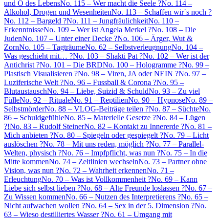
und O des Lebens
No. 115 – Wer macht die Seele ?
No. 114 –
Alkohol, Drogen und Wesenheiten
No. 113 – Schaffen wir´s noch ?
No. 112 – Bargeld ?
No. 111 – Jungfräulichkeit
No. 110 –
Erkenntnisse
No. 109 – Wer ist Angela Merkel ?
No. 108 – Die
Juden
No. 107 – Unter einer Decke ?
No. 106 – Ärger, Wut &
Zorn
No. 105 – Tagträume
No. 62 – Selbstverleugnung
No. 104 –
Was geschieht mit… ?
No. 103 – Shakti Pat ?
No. 102 – Wer ist der
Antichrist ?
No. 101 – Die BRD
No. 100 – Hologramme ?
No. 99 –
Plastisch Visualisieren ?
No. 98 – Viren, JA oder NEIN ?
No. 97 –
Luziferische Welt ?
No. 96 – Fussball & Corona ?
No. 95 –
Blutaustausch
No. 94 – Liebe, Suizid & Schuld
No. 93 – Zu viel
Fülle
No. 92 – Rituale
No. 91 – Reptilien
No. 90 – Hypnose
No. 89 –
Selbstmörder
No. 88 – VLOG-Beiträge teilen ?
No. 87 – Süchte
No.
86 – Schuldgefühle
No. 85 – Materielle Gesetze ?
No. 84 – Lügen
?!
No. 83 – Rudolf Steiner
No. 82 – Kontakt zu Innererde ?
No. 81 –
Mich anbieten ?
No. 80 – Spiegeln oder gespiegelt ?
No. 79 – Licht
auslöschen ?
No. 78 – Mit uns reden, möglich ?
No. 77 – Parallel-
Welten, physisch ?
No. 76 – Impfpflicht, was nun ?
No. 75 – In die
Mitte kommen
No. 74 – Zeitlinien wechseln
No. 73 – Partner ohne
Vision, was nun ?
No. 72 – Wahrheit erkennen
No. 71 –
Erleuchtung
No. 70 – Was ist Vollkommenheit ?
No. 69 – Kann
Liebe sich selbst lieben ?
No. 68 – Alte Freunde loslassen ?
No. 67 –
Zu Wissen kommen
No. 66 – Nutzen des Interpretierens ?
No. 65 –
Nicht aufwachen wollen ?
No. 64 – Sex in der 5. Dimension ?
No.
63 – Wieso destilliertes Wasser ?
No. 61 – Umgang mit