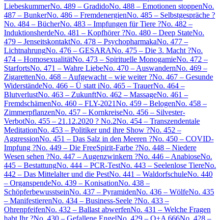
Liebeskummer
No. 489 – Gradido
No. 488 – Emotionen stoppen
No.
487 – Bunker
No. 486 – Fremdenergien
No. 485 – Selbstgespräche ?
No. 484 – Bücher
No. 483 – Impfungen für Tiere ?
No. 482 –
Induktionsherde
No. 481 – Kopfhörer ?
No. 480 – Deep State
No.
479 – Jenseitskontakt
No. 478 – Psychopharmaka
No. 477 –
Lichtnahrung
No. 476 – GESARA
No. 475 – Die 3. Macht ?
No.
474 – Homosexualität
No. 473 – Spirituelle Monogamie
No. 472 –
Starforts
No. 471 – Wahre Liebe
No. 470 – Auswandern
No. 469 –
Zigaretten
No. 468 – Aufgewacht – wie weiter ?
No. 467 – Gesunde
Widerstände
No. 466 – Ü statt i
No. 465 – Trauer
No. 464 –
Blutverlust
No. 463 – Zukunft
No. 462 – Massage
No. 461 –
Fremdschämen
No. 460 – FLY-2021
No. 459 – Belogen
No. 458 –
Zimmerpflanzen
No. 457 – Kornkreise
No. 456 – Silvester-
Verbot
No. 455 – 21.12.2020 ? No.2
No. 454 – Transzendentale
Meditation
No. 453 – Politiker und ihre Show ?
No. 452 –
Aggression
No. 451 – Das Salz in den Meeren ?
No. 450 – COVID-
Impfung ?
No. 449 – Die FreeSpirit-Farbe ?
No. 448 – Niedere
Wesen sehen ?
No. 447 – Augenzwinkern ?
No. 446 – Anabiose
No.
445 – Bestattung
No. 444 – PCR-Test
No. 443 – Seelenlose Tiere
No.
442 – Das Mittelalter und die Pest
No. 441 – Waldorfschule
No. 440
– Organspende
No. 439 – Konisation
No. 438 –
Schöpferbewusstsein
No. 437 – Pyramiden
No. 436 – Wölfe
No. 435
– Manifestieren
No. 434 – Business-Seele ?
No. 433 –
Ohrenpfeifen
No. 432 – Ballast abwerfen
No. 431 – Welche Fragen
habt Ihr ?
No. 430 – Gefallene Engel
No. 429 – Q+A 666
No. 428 –