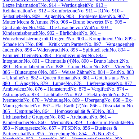
Letzte Inkarnation?
No. 914 – Wertlosigkeit
No. 913 –
Reinkarnation
No. 912 – Komfortzone
No. 911 – IQ
No. 910 –
Selbstliebe
No. 909 – Augen
No. 908 – Probleme lösen
No. 907 –
Mutter Meera & Amma ?
No. 906 – Bruno bewertet !
No. 905 –
Geld anlegen
No. 904 – Die Ursache von Wut
No. 903 –
Kindesmissbrauch
No. 902 – Ehrlichkeit
No. 901 –
Wunschrealisierung mit Drogen ?
No. 900 – Kompliment !
No. 899 –
Schade ich ?
No. 898 – Kritik vom Partner
No. 897 – Vergangenheit
ändern
No. 896 – Widerspruch
No. 895 – Spirituell sein
No. 894 –
Familien-Thema
No. 893 – Prophezeiungen
No. 892 –
Integration
No. 891 – Chemtrails (4)
No. 890 – Bruno labert 2
No.
889 – Bruno labert nur
No. 888 – Graue Haare
No. 887 – Viren
No.
886 – Blutgruppe 0
No. 885 – Weisse Zähne
No. 884 – Zeit
No. 883
– Ukraine
No. 882 – Queen Romana
No. 881 – Gott ins uns ?
No.
880 – C-Angst
No. 879 – Lunge
No. 878 – Lieferengpässe
No. 877 –
Ambivalenz
No. 876 – Hamsterrad
No. 875 – Vergiftet
No. 874 –
Astrologie
No. 873 – Lichtfalle ?
No. 872 – Elektrogeräte
No. 871 –
Ivermectin
No. 870 – Wohnung
No. 869 – Übergang
No. 868 – Ex-
Mann geheiratet
No. 867 – Flat Earth (2)
No. 866 – Dissoziation
No.
865 – Ursprung
No. 864 – Homosexualität & 5D
No. 863 –
Lichtasurische Gruppen
No. 862 – Archonten
No. 861 –
Kinderbücher
No. 860 – Memon
No. 859 – Colostrum-Produkte
No.
858 – Naturgesetze
No. 857 – PTSD
No. 856 – Business &
Partnerschaft
No. 855 – Vergebung
No. 854 – 2G
No. 853 –