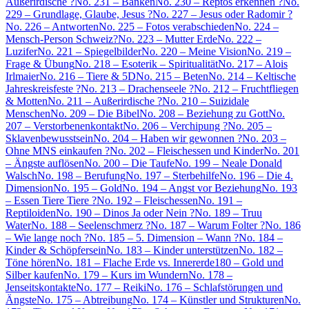
Außerirdische ?
No. 231 – Banken
No. 230 – Reptos erkennen ?
No.
229 – Grundlage, Glaube, Jesus ?
No. 227 – Jesus oder Radomir ?
No. 226 – Antworten
No. 225 – Fotos verabschieden
No. 224 –
Mensch-Person Schweiz?
No. 223 – Mutter Erde
No. 222 –
Luzifer
No. 221 – Spiegelbilder
No. 220 – Meine Vision
No. 219 –
Frage & Übung
No. 218 – Esoterik – Spiritualität
No. 217 – Alois
Irlmaier
No. 216 – Tiere & 5D
No. 215 – Beten
No. 214 – Keltische
Jahreskreisfeste ?
No. 213 – Drachenseele ?
No. 212 – Fruchtfliegen
& Motten
No. 211 – Außerirdische ?
No. 210 – Suizidale
Menschen
No. 209 – Die Bibel
No. 208 – Beziehung zu Gott
No.
207 – Verstorbenenkontakt
No. 206 – Verchipung ?
No. 205 –
Sklavenbewusstsein
No. 204 – Haben wir gewonnen ?
No. 203 –
Ohne MNS einkaufen ?
No. 202 – Fleischessen und Kinder
No. 201
– Ängste auflösen
No. 200 – Die Taufe
No. 199 – Neale Donald
Walsch
No. 198 – Berufung
No. 197 – Sterbehilfe
No. 196 – Die 4.
Dimension
No. 195 – Gold
No. 194 – Angst vor Beziehung
No. 193
– Essen Tiere Tiere ?
No. 192 – Fleischessen
No. 191 –
Reptiloiden
No. 190 – Dinos Ja oder Nein ?
No. 189 – Truu
Water
No. 188 – Seelenschmerz ?
No. 187 – Warum Folter ?
No. 186
– Wie lange noch ?
No. 185 – 5. Dimension – Wann ?
No. 184 –
Kinder & Schöpfersein
No. 183 – Kinder unterstützen
No. 182 –
Töne hören
No. 181 – Flache Erde vs. Innererde
180 – Gold und
Silber kaufen
No. 179 – Kurs im Wundern
No. 178 –
Jenseitskontakte
No. 177 – Reiki
No. 176 – Schlafstörungen und
Ängste
No. 175 – Abtreibung
No. 174 – Künstler und Strukturen
No.