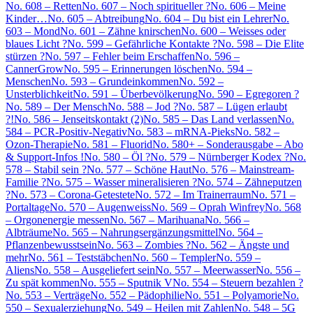
No. 608 – Retten
No. 607 – Noch spiritueller ?
No. 606 – Meine
Kinder…
No. 605 – Abtreibung
No. 604 – Du bist ein Lehrer
No.
603 – Mond
No. 601 – Zähne knirschen
No. 600 – Weisses oder
blaues Licht ?
No. 599 – Gefährliche Kontakte ?
No. 598 – Die Elite
stürzen ?
No. 597 – Fehler beim Erschaffen
No. 596 –
CannerGrow
No. 595 – Erinnerungen löschen
No. 594 –
Menschen
No. 593 – Grundeinkommen
No. 592 –
Unsterblichkeit
No. 591 – Überbevölkerung
No. 590 – Egregoren ?
No. 589 – Der Mensch
No. 588 – Jod ?
No. 587 – Lügen erlaubt
?!
No. 586 – Jenseitskontakt (2)
No. 585 – Das Land verlassen
No.
584 – PCR-Positiv-Negativ
No. 583 – mRNA-Pieks
No. 582 –
Ozon-Therapie
No. 581 – Fluorid
No. 580+ – Sonderausgabe – Abo
& Support-Infos !
No. 580 – Öl ?
No. 579 – Nürnberger Kodex ?
No.
578 – Stabil sein ?
No. 577 – Schöne Haut
No. 576 – Mainstream-
Familie ?
No. 575 – Wasser mineralisieren ?
No. 574 – Zähneputzen
?
No. 573 – Corona-Getestete
No. 572 – Im Trainerraum
No. 571 –
Portaltage
No. 570 – Augenweiss
No. 569 – Oprah Winfrey
No. 568
– Orgonenergie messen
No. 567 – Marihuana
No. 566 –
Albträume
No. 565 – Nahrungsergänzungsmittel
No. 564 –
Pflanzenbewusstsein
No. 563 – Zombies ?
No. 562 – Ängste und
mehr
No. 561 – Teststäbchen
No. 560 – Templer
No. 559 –
Aliens
No. 558 – Ausgeliefert sein
No. 557 – Meerwasser
No. 556 –
Zu spät kommen
No. 555 – Sputnik V
No. 554 – Steuern bezahlen ?
No. 553 – Verträge
No. 552 – Pädophilie
No. 551 – Polyamorie
No.
550 – Sexualerziehung
No. 549 – Heilen mit Zahlen
No. 548 – 5G