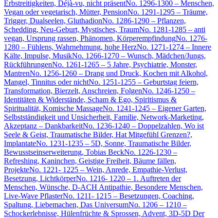
Erbstreitigkeiten, Déjà-vu, nicht präsent
No. 1296-1300 – Menschen,
Vegan oder vegetarisch, Mütter, Pension
No. 1291-1295 – Träume,
Trigger, Dualseelen, Gluthadion
No. 1286-1290 – Pflanzen,
Schedding, Neu-Geburt, Mystisches, Traum
No. 1281-1285 – anti
vegan, Ursprung rassen, Phänomen, Körperempfindung
No. 1276-
1280 – Fühlens, Wahrnehmung, hohe Herz
No. 1271-1274 – Innere
Kälte, Impulse, Musik
No. 1266-1270 – Wunsch, Mädchen/Jungs,
Rückführungen
No. 1261-1265 – 5 Jahre, Psychiatrie, Monster,
Mantren
No. 1256-1260 – Drang und Druck, Kochen mit Alkohol,
Mangel, Tinnitus oder nicht
No. 1251-1255 – Geburtstag feiern,
Transformation, Bierzelt, Anschreien, Folgen
No. 1246-1250 –
Identitäten & Widerstände, Scham & Ego, Spiritismus &
Spiritualität, Komische Massage
No. 1241-1245 – Eigener Garten,
Selbstständigkeit und Unsicherheit, Familie, Network-Marketing,
Akzeptanz – Dankbarkeit
No. 1236-1240 – Doppelzahlen, Wo ist
Seele & Geist, Traumatische Bilder, Hat Mitgefühl Grenzen?,
Implantate
No. 1231-1235 – 5D, Sonne, Traumatische Bilder,
Bewusstseinserweiterung, Tobias Beck
No. 1226-1230 –
Refreshing, Kaninchen, Geistige Freiheit, Bäume fällen,
Projekte
No. 1221- 1225 – Wein, Anrede, Empathie-Verlust,
Besetzung, Lichtkörper
No. 1216- 1220 – 1. Auftreten der
Menschen, Wünsche, D-ACH Antipathie, Besondere Menschen,
Live-Wave Pflaster
No. 1211- 1215 – Besetzungen, Coaching,
Spaltung, Liebemachen, Das Universum
No. 1206 – 1210 –
Schockerlebnisse, Hülenfrüchte & Sprossen, Advent, 3D-5D Der