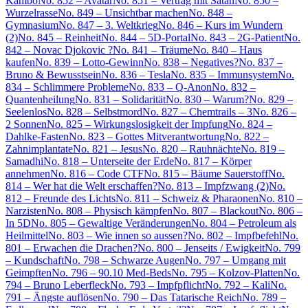
Kambo
No. 852 – Avatar
No. 851 – Vertrag mit Satan
No. 850 –
Wurzelrasse
No. 849 – Unsichtbar machen
No. 848 –
Gymnasium
No. 847 – 3. Weltkrieg
No. 846 – Kurs im Wundern
(2)
No. 845 – Reinheit
No. 844 – 5D-Portal
No. 843 – 2G-Patient
No.
842 – Novac Djokovic ?
No. 841 – Träume
No. 840 – Haus
kaufen
No. 839 – Lotto-Gewinn
No. 838 – Negatives?
No. 837 –
Bruno & Bewusstsein
No. 836 – Tesla
No. 835 – Immunsystem
No.
834 – Schlimmere Probleme
No. 833 – Q-Anon
No. 832 –
Quantenheilung
No. 831 – Solidarität
No. 830 – Warum?
No. 829 –
Seelenlos
No. 828 – Selbstmord
No. 827 – Chemtrails – 3
No. 826 –
2 Sonnen
No. 825 – Wirkungslosigkeit der Impfung
No. 824 –
Dahlke-Fasten
No. 823 – Gottes Mitverantwortung
No. 822 –
Zahnimplantate
No. 821 – Jesus
No. 820 – Rauhnächte
No. 819 –
Samadhi
No. 818 – Unterseite der Erde
No. 817 – Körper
annehmen
No. 816 – Code CTF
No. 815 – Bäume Sauerstoff
No.
814 – Wer hat die Welt erschaffen?
No. 813 – Impfzwang (2)
No.
812 – Freunde des Lichts
No. 811 – Schweiz & Pharaonen
No. 810 –
Narzisten
No. 808 – Physisch kämpfen
No. 807 – Blackout
No. 806 –
In 5D
No. 805 – Gewaltige Veränderungen
No. 804 – Petroleum als
Heilmittel
No. 803 – Wie innen so aussen?
No. 802 – Impfbefehl
No.
801 – Erwachen die Drachen?
No. 800 – Jenseits / Ewigkeit
No. 799
– Kundschaft
No. 798 – Schwarze Augen
No. 797 – Umgang mit
Geimpften
No. 796 – 90.10 Med-Beds
No. 795 – Kolzov-Platten
No.
794 – Bruno Leberfleck
No. 793 – Impfpflicht
No. 792 – Kali
No.
791 – Ängste auflösen
No. 790 – Das Tatarische Reich
No. 789 –