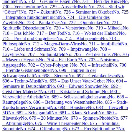
und mehr
No. 732 – Gesundes Essen ?
No. 731 – Herr der Ringe
No.
730 – Verschwörung
No. 729 – Ausserirdische
No. 728 – Sind wir
“Götter”?
No. 727 – Zukunft
No. 726 – Seminar im Oktober
No. 725
– Integration funktioniert nicht
No. 724 – Die Umkehr des
Zweifels
No. 723 – Panda Eyes
No. 722 – Querdenken
No. 721 –
Spirituelle Dissoziation
No. 720 – Verstorbene
No. 719 – Mihaela
No.
718 – Das Ich
No. 717 – Der Tod
No. 716 – Wo ist der Haken?
No.
715 – Precht und Gurgeltests
No. 714 – Blut spenden
No. 713 –
Philosophie
No. 712 – Magen-Darm-Virus
No. 711 – Impfpflicht
No.
710 – Liebe und Schmerz
No. 709 – Impfzwang
No. 708 –
Lavylites
No. 707 – Nullpunktfeld
No. 706 – Zeit des Tuns ?
No. 705
– Masern / Hepatits
No. 704 – Flat Earth ?
No. 703 – Notstrom-
Aggregat
No. 702 – Cyber-Polygon ?
No. 701 – Infraschall
No. 700
– Fremde Gedankenbilder
No. 699 – Impfen in der
Schwangerschaft
No. 698 – Steuern
No. 697 – Gedankenlesen
No.
696 – Techno-Musik
No. 695 – Das Unser Vater-Gebet ?
No. 694 –
Seminare in Deutschland
No. 693 – Edward Snowden
No. 692 –
Geist über Materie ?
No. 691 – Kristalle und Schungit
No. 690 –
Verzweifelte Atheistin
No. 689 – Selbstständigkeitszwang
No. 688 –
Raumpflege
No. 686 – Befreiung von Wesenheiten
No. 685 – Stadt-
Kopfschmerz-Verwirrung
No. 684 – Haustiere
No. 683 – Tierwelt in
5D
No. 682 – Schlaganfall
No. 681 – Klaus Schwab
No. 680 –
Blavatsky
No. 679 – 20 Minuten
No. 678 – Spinnen-Phobie
No. 677
– Abtrünnige
No. 676 – Wirre Therapeuten
No. 675 – Spirulina-
Smoothie
No. 674 – Offenbarung
No. 673 – FreeSpirit online ?
No.