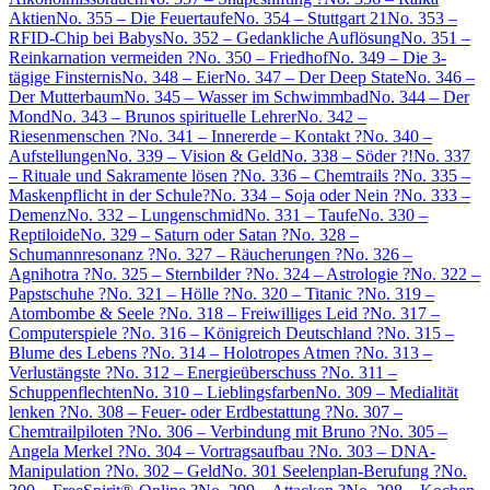
Aktien
No. 355 – Die Feuertaufe
No. 354 – Stuttgart 21
No. 353 –
RFID-Chip bei Babys
No. 352 – Gedankliche Auflösung
No. 351 –
Reinkarnation vermeiden ?
No. 350 – Friedhof
No. 349 – Die 3-
tägige Finsternis
No. 348 – Eier
No. 347 – Der Deep State
No. 346 –
Der Mutterbaum
No. 345 – Wasser im Schwimmbad
No. 344 – Der
Mond
No. 343 – Brunos spirituelle Lehrer
No. 342 –
Riesenmenschen ?
No. 341 – Innererde – Kontakt ?
No. 340 –
Aufstellungen
No. 339 – Vision & Geld
No. 338 – Söder ?!
No. 337
– Rituale und Sakramente lösen ?
No. 336 – Chemtrails ?
No. 335 –
Maskenpflicht in der Schule?
No. 334 – Soja oder Nein ?
No. 333 –
Demenz
No. 332 – Lungenschmid
No. 331 – Taufe
No. 330 –
Reptiloide
No. 329 – Saturn oder Satan ?
No. 328 –
Schumannresonanz ?
No. 327 – Räucherungen ?
No. 326 –
Agnihotra ?
No. 325 – Sternbilder ?
No. 324 – Astrologie ?
No. 322 –
Papstschuhe ?
No. 321 – Hölle ?
No. 320 – Titanic ?
No. 319 –
Atombombe & Seele ?
No. 318 – Freiwilliges Leid ?
No. 317 –
Computerspiele ?
No. 316 – Königreich Deutschland ?
No. 315 –
Blume des Lebens ?
No. 314 – Holotropes Atmen ?
No. 313 –
Verlustängste ?
No. 312 – Energieüberschuss ?
No. 311 –
Schuppenflechten
No. 310 – Lieblingsfarben
No. 309 – Medialität
lenken ?
No. 308 – Feuer- oder Erdbestattung ?
No. 307 –
Chemtrailpiloten ?
No. 306 – Verbindung mit Bruno ?
No. 305 –
Angela Merkel ?
No. 304 – Vortragsaufbau ?
No. 303 – DNA-
Manipulation ?
No. 302 – Geld
No. 301 Seelenplan-Berufung ?
No.