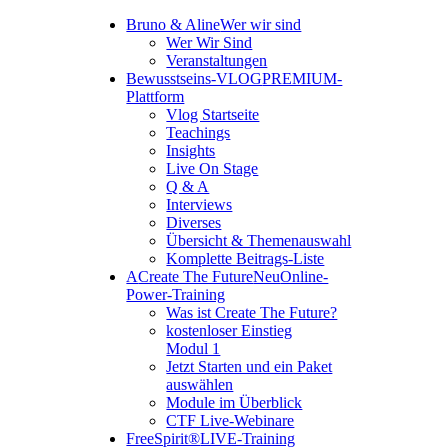
Bruno & Aline
Wer wir sind
Wer Wir Sind
Veranstaltungen
Bewusstseins-VLOG
PREMIUM-
Plattform
Vlog Startseite
Teachings
Insights
Live On Stage
Q & A
Interviews
Diverses
Übersicht & Themenauswahl
Komplette Beitrags-Liste
A
Create The Future
Neu
Online-
Power-Training
Was ist Create The Future?
kostenloser Einstieg
Modul 1
Jetzt Starten und ein Paket
auswählen
Module im Überblick
CTF Live-Webinare
FreeSpirit®
LIVE-Training