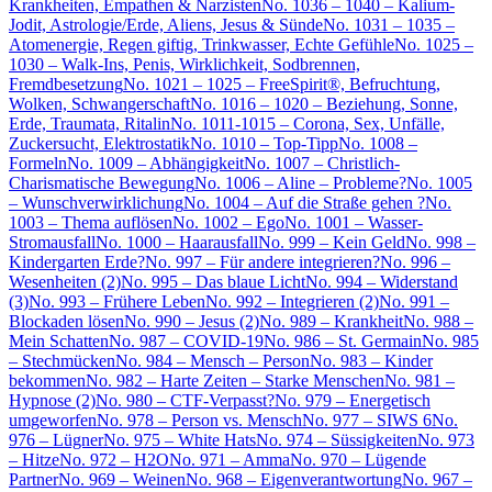
Krankheiten, Empathen & Narzisten
No. 1036 – 1040 – Kalium-
Jodit, Astrologie/Erde, Aliens, Jesus & Sünde
No. 1031 – 1035 –
Atomenergie, Regen giftig, Trinkwasser, Echte Gefühle
No. 1025 –
1030 – Walk-Ins, Penis, Wirklichkeit, Sodbrennen,
Fremdbesetzung
No. 1021 – 1025 – FreeSpirit®, Befruchtung,
Wolken, Schwangerschaft
No. 1016 – 1020 – Beziehung, Sonne,
Erde, Traumata, Ritalin
No. 1011-1015 – Corona, Sex, Unfälle,
Zuckersucht, Elektrostatik
No. 1010 – Top-Tipp
No. 1008 –
Formeln
No. 1009 – Abhängigkeit
No. 1007 – Christlich-
Charismatische Bewegung
No. 1006 – Aline – Probleme?
No. 1005
– Wunschverwirklichung
No. 1004 – Auf die Straße gehen ?
No.
1003 – Thema auflösen
No. 1002 – Ego
No. 1001 – Wasser-
Stromausfall
No. 1000 – Haarausfall
No. 999 – Kein Geld
No. 998 –
Kindergarten Erde?
No. 997 – Für andere integrieren?
No. 996 –
Wesenheiten (2)
No. 995 – Das blaue Licht
No. 994 – Widerstand
(3)
No. 993 – Frühere Leben
No. 992 – Integrieren (2)
No. 991 –
Blockaden lösen
No. 990 – Jesus (2)
No. 989 – Krankheit
No. 988 –
Mein Schatten
No. 987 – COVID-19
No. 986 – St. Germain
No. 985
– Stechmücken
No. 984 – Mensch – Person
No. 983 – Kinder
bekommen
No. 982 – Harte Zeiten – Starke Menschen
No. 981 –
Hypnose (2)
No. 980 – CTF-Verpasst?
No. 979 – Energetisch
umgeworfen
No. 978 – Person vs. Mensch
No. 977 – SIWS 6
No.
976 – Lügner
No. 975 – White Hats
No. 974 – Süssigkeiten
No. 973
– Hitze
No. 972 – H2O
No. 971 – Amma
No. 970 – Lügende
Partner
No. 969 – Weinen
No. 968 – Eigenverantwortung
No. 967 –