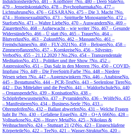
Induktionsherde
No. 481 – Kopfhörer ?
No. 480 – Deep State
No.
479 – Jenseitskontakt
No. 478 – Psychopharmaka
No. 477 –
Lichtnahrung
No. 476 – GESARA
No. 475 – Die 3. Macht ?
No.
474 – Homosexualität
No. 473 – Spirituelle Monogamie
No. 472 –
Starforts
No. 471 – Wahre Liebe
No. 470 – Auswandern
No. 469 –
Zigaretten
No. 468 – Aufgewacht – wie weiter ?
No. 467 – Gesunde
Widerstände
No. 466 – Ü statt i
No. 465 – Trauer
No. 464 –
Blutverlust
No. 463 – Zukunft
No. 462 – Massage
No. 461 –
Fremdschämen
No. 460 – FLY-2021
No. 459 – Belogen
No. 458 –
Zimmerpflanzen
No. 457 – Kornkreise
No. 456 – Silvester-
Verbot
No. 455 – 21.12.2020 ? No.2
No. 454 – Transzendentale
Meditation
No. 453 – Politiker und ihre Show ?
No. 452 –
Aggression
No. 451 – Das Salz in den Meeren ?
No. 450 – COVID-
Impfung ?
No. 449 – Die FreeSpirit-Farbe ?
No. 448 – Niedere
Wesen sehen ?
No. 447 – Augenzwinkern ?
No. 446 – Anabiose
No.
445 – Bestattung
No. 444 – PCR-Test
No. 443 – Seelenlose Tiere
No.
442 – Das Mittelalter und die Pest
No. 441 – Waldorfschule
No. 440
– Organspende
No. 439 – Konisation
No. 438 –
Schöpferbewusstsein
No. 437 – Pyramiden
No. 436 – Wölfe
No. 435
– Manifestieren
No. 434 – Business-Seele ?
No. 433 –
Ohrenpfeifen
No. 432 – Ballast abwerfen
No. 431 – Welche Fragen
habt Ihr ?
No. 430 – Gefallene Engel
No. 429 – Q+A 666
No. 428 –
Vollnarkose
No. 426 – Heavy Metal
No. 425 – Nikolaus &
Weihnachten
No. 424 – Stuttgart 21 (2)
No. 423 – Eingeschlafene
Körperteile
No. 422 – Tee
No. 421 – Wasser-Struktur
No. 420 –