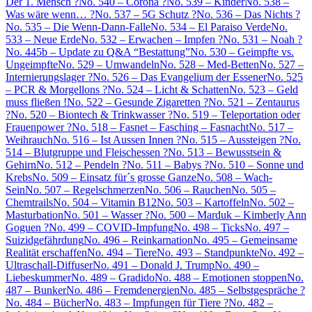
Der 1. Mensch ?
No. 540 – Corona ?
No. 539 – Kinder
No. 538 –
Was wäre wenn… ?
No. 537 – 5G Schutz ?
No. 536 – Das Nichts ?
No. 535 – Die Wenn-Dann-Falle
No. 534 – El Paraiso Verde
No.
533 – Neue Erde
No. 532 – Erwachen – Impfen ?
No. 531 – Noah ?
No. 445b – Update zu Q&A “Bestattung”
No. 530 – Geimpfte vs.
Ungeimpfte
No. 529 – Umwandeln
No. 528 – Med-Betten
No. 527 –
Internierungslager ?
No. 526 – Das Evangelium der Essener
No. 525
– PCR & Morgellons ?
No. 524 – Licht & Schatten
No. 523 – Geld
muss fließen !
No. 522 – Gesunde Zigaretten ?
No. 521 – Zentaurus
?
No. 520 – Biontech & Trinkwasser ?
No. 519 – Teleportation oder
Frauenpower ?
No. 518 – Fasnet – Fasching – Fasnacht
No. 517 –
Weihrauch
No. 516 – Ist Aussen Innen ?
No. 515 – Aussteigen ?
No.
514 – Blutgruppe und Fleischessen ?
No. 513 – Bewusstsein &
Gehirn
No. 512 – Pendeln ?
No. 511 – Babys ?
No. 510 – Sonne und
Krebs
No. 509 – Einsatz für´s grosse Ganze
No. 508 – Wach-
Sein
No. 507 – Regelschmerzen
No. 506 – Rauchen
No. 505 –
Chemtrails
No. 504 – Vitamin B12
No. 503 – Kartoffeln
No. 502 –
Masturbation
No. 501 – Wasser ?
No. 500 – Marduk – Kimberly Ann
Goguen ?
No. 499 – COVID-Impfung
No. 498 – Ticks
No. 497 –
Suizidgefährdung
No. 496 – Reinkarnation
No. 495 – Gemeinsame
Realität erschaffen
No. 494 – Tiere
No. 493 – Standpunkte
No. 492 –
Ultraschall-Diffuser
No. 491 – Donald J. Trump
No. 490 –
Liebeskummer
No. 489 – Gradido
No. 488 – Emotionen stoppen
No.
487 – Bunker
No. 486 – Fremdenergien
No. 485 – Selbstgespräche ?
No. 484 – Bücher
No. 483 – Impfungen für Tiere ?
No. 482 –