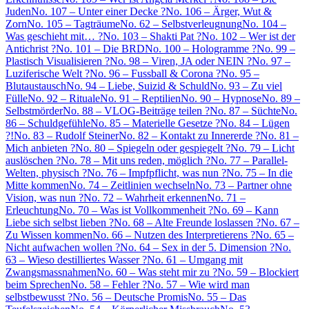
Juden
No. 107 – Unter einer Decke ?
No. 106 – Ärger, Wut &
Zorn
No. 105 – Tagträume
No. 62 – Selbstverleugnung
No. 104 –
Was geschieht mit… ?
No. 103 – Shakti Pat ?
No. 102 – Wer ist der
Antichrist ?
No. 101 – Die BRD
No. 100 – Hologramme ?
No. 99 –
Plastisch Visualisieren ?
No. 98 – Viren, JA oder NEIN ?
No. 97 –
Luziferische Welt ?
No. 96 – Fussball & Corona ?
No. 95 –
Blutaustausch
No. 94 – Liebe, Suizid & Schuld
No. 93 – Zu viel
Fülle
No. 92 – Rituale
No. 91 – Reptilien
No. 90 – Hypnose
No. 89 –
Selbstmörder
No. 88 – VLOG-Beiträge teilen ?
No. 87 – Süchte
No.
86 – Schuldgefühle
No. 85 – Materielle Gesetze ?
No. 84 – Lügen
?!
No. 83 – Rudolf Steiner
No. 82 – Kontakt zu Innererde ?
No. 81 –
Mich anbieten ?
No. 80 – Spiegeln oder gespiegelt ?
No. 79 – Licht
auslöschen ?
No. 78 – Mit uns reden, möglich ?
No. 77 – Parallel-
Welten, physisch ?
No. 76 – Impfpflicht, was nun ?
No. 75 – In die
Mitte kommen
No. 74 – Zeitlinien wechseln
No. 73 – Partner ohne
Vision, was nun ?
No. 72 – Wahrheit erkennen
No. 71 –
Erleuchtung
No. 70 – Was ist Vollkommenheit ?
No. 69 – Kann
Liebe sich selbst lieben ?
No. 68 – Alte Freunde loslassen ?
No. 67 –
Zu Wissen kommen
No. 66 – Nutzen des Interpretierens ?
No. 65 –
Nicht aufwachen wollen ?
No. 64 – Sex in der 5. Dimension ?
No.
63 – Wieso destilliertes Wasser ?
No. 61 – Umgang mit
Zwangsmassnahmen
No. 60 – Was steht mir zu ?
No. 59 – Blockiert
beim Sprechen
No. 58 – Fehler ?
No. 57 – Wie wird man
selbstbewusst ?
No. 56 – Deutsche Promis
No. 55 – Das