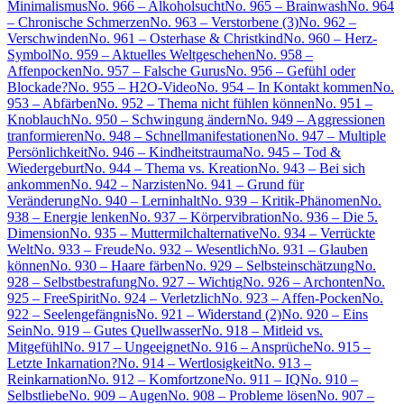
Minimalismus
No. 966 – Alkoholsucht
No. 965 – Brainwash
No. 964
– Chronische Schmerzen
No. 963 – Verstorbene (3)
No. 962 –
Verschwinden
No. 961 – Osterhase & Christkind
No. 960 – Herz-
Symbol
No. 959 – Aktuelles Weltgeschehen
No. 958 –
Affenpocken
No. 957 – Falsche Gurus
No. 956 – Gefühl oder
Blockade?
No. 955 – H2O-Video
No. 954 – In Kontakt kommen
No.
953 – Abfärben
No. 952 – Thema nicht fühlen können
No. 951 –
Knoblauch
No. 950 – Schwingung ändern
No. 949 – Aggressionen
tranformieren
No. 948 – Schnellmanifestationen
No. 947 – Multiple
Persönlichkeit
No. 946 – Kindheitstrauma
No. 945 – Tod &
Wiedergeburt
No. 944 – Thema vs. Kreation
No. 943 – Bei sich
ankommen
No. 942 – Narzisten
No. 941 – Grund für
Veränderung
No. 940 – Lerninhalt
No. 939 – Kritik-Phänomen
No.
938 – Energie lenken
No. 937 – Körpervibration
No. 936 – Die 5.
Dimension
No. 935 – Muttermilchalternative
No. 934 – Verrückte
Welt
No. 933 – Freude
No. 932 – Wesentlich
No. 931 – Glauben
können
No. 930 – Haare färben
No. 929 – Selbsteinschätzung
No.
928 – Selbstbestrafung
No. 927 – Wichtig
No. 926 – Archonten
No.
925 – FreeSpirit
No. 924 – Verletzlich
No. 923 – Affen-Pocken
No.
922 – Seelengefängnis
No. 921 – Widerstand (2)
No. 920 – Eins
Sein
No. 919 – Gutes Quellwasser
No. 918 – Mitleid vs.
Mitgefühl
No. 917 – Ungeeignet
No. 916 – Ansprüche
No. 915 –
Letzte Inkarnation?
No. 914 – Wertlosigkeit
No. 913 –
Reinkarnation
No. 912 – Komfortzone
No. 911 – IQ
No. 910 –
Selbstliebe
No. 909 – Augen
No. 908 – Probleme lösen
No. 907 –