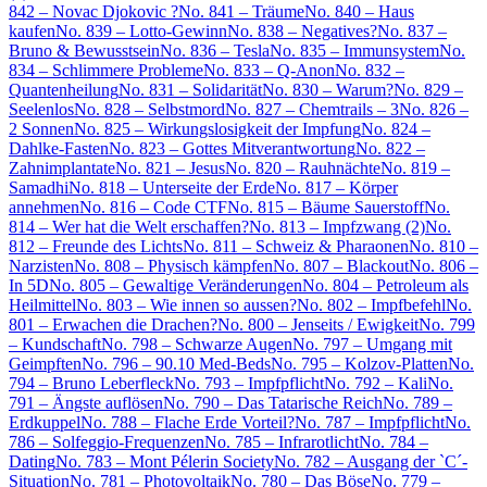
842 – Novac Djokovic ?
No. 841 – Träume
No. 840 – Haus
kaufen
No. 839 – Lotto-Gewinn
No. 838 – Negatives?
No. 837 –
Bruno & Bewusstsein
No. 836 – Tesla
No. 835 – Immunsystem
No.
834 – Schlimmere Probleme
No. 833 – Q-Anon
No. 832 –
Quantenheilung
No. 831 – Solidarität
No. 830 – Warum?
No. 829 –
Seelenlos
No. 828 – Selbstmord
No. 827 – Chemtrails – 3
No. 826 –
2 Sonnen
No. 825 – Wirkungslosigkeit der Impfung
No. 824 –
Dahlke-Fasten
No. 823 – Gottes Mitverantwortung
No. 822 –
Zahnimplantate
No. 821 – Jesus
No. 820 – Rauhnächte
No. 819 –
Samadhi
No. 818 – Unterseite der Erde
No. 817 – Körper
annehmen
No. 816 – Code CTF
No. 815 – Bäume Sauerstoff
No.
814 – Wer hat die Welt erschaffen?
No. 813 – Impfzwang (2)
No.
812 – Freunde des Lichts
No. 811 – Schweiz & Pharaonen
No. 810 –
Narzisten
No. 808 – Physisch kämpfen
No. 807 – Blackout
No. 806 –
In 5D
No. 805 – Gewaltige Veränderungen
No. 804 – Petroleum als
Heilmittel
No. 803 – Wie innen so aussen?
No. 802 – Impfbefehl
No.
801 – Erwachen die Drachen?
No. 800 – Jenseits / Ewigkeit
No. 799
– Kundschaft
No. 798 – Schwarze Augen
No. 797 – Umgang mit
Geimpften
No. 796 – 90.10 Med-Beds
No. 795 – Kolzov-Platten
No.
794 – Bruno Leberfleck
No. 793 – Impfpflicht
No. 792 – Kali
No.
791 – Ängste auflösen
No. 790 – Das Tatarische Reich
No. 789 –
Erdkuppel
No. 788 – Flache Erde Vorteil?
No. 787 – Impfpflicht
No.
786 – Solfeggio-Frequenzen
No. 785 – Infrarotlicht
No. 784 –
Dating
No. 783 – Mont Pélerin Society
No. 782 – Ausgang der `C´-
Situation
No. 781 – Photovoltaik
No. 780 – Das Böse
No. 779 –