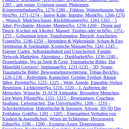
1285 – anti vegan, Ursprung rassen, Phänomen,
Körperempfindung
No. 1276-1280 – Fühlens, Wahrnehmung, hohe
Herz
No. 1271-1274 – Innere Kälte, Impulse, Musik
No. 1266-1270
– Wunsch, Mädchen/Jungs, Rückführungen
No. 1261-1265 – 5
Jahre, Psychiatrie, Monster, Mantren
No. 1256-1260 – Drang und
Druck, Kochen mit Alkohol, Mangel, Tinnitus oder nicht
No. 1251-
1255 – Geburtstag feiern, Transformation, Bierzelt, Anschreien,
Folgen
No. 1246-1250 – Identitäten & Widerstände, Scham & Ego,
Spiritismus & Spiritualität, Komische Massage
No. 1241-1245 –
Eigener Garten, Selbstständigkeit und Unsicherheit, Familie,
Network-Marketing, Akzeptanz – Dankbarkeit
No. 1236-1240 –
Doppelzahlen, Wo ist Seele & Geist, Traumatische Bilder, Hat
Mitgefühl Grenzen?, Implantate
No. 1231-1235 – 5D, Sonne,
Traumatische Bilder, Bewusstseinserweiterung, Tobias Beck
No.
1226-1230 – Refreshing, Kaninchen, Geistige Freiheit, Bäume
fällen, Projekte
No. 1221- 1225 – Wein, Anrede, Empathie-Verlust,
Besetzung, Lichtkörper
No. 1216- 1220 – 1. Auftreten der
Menschen, Wünsche, D-ACH Antipathie, Besondere Menschen,
Live-Wave Pflaster
No. 1211- 1215 – Besetzungen, Coaching,
Spaltung, Liebemachen, Das Universum
No. 1206 – 1210 –
Schockerlebnisse, Hülenfrüchte & Sprossen, Advent, 3D-5D Der
Zeitfaktor, Gold
No. 1201 – 1205 – Eigenartiges Verhalten von
Kindern & Jugendlichen, Wesen im Schlepptau, Herzensweg,
Zähne
No. 1196 – 1200 – Existenz-Angst, Depressionen,