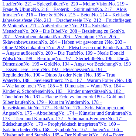
Luzifer
No. 221 – Spiegelbilder
No. 220 – Meine Vision
No. 219 –
Frage & Übung
No. 218 – Esoterik – Spiritualität
No. 217 – Alois
Irlmaier
No. 216 – Tiere & 5D
No. 215 – Beten
No. 214 – Keltische
Jahreskreisfeste ?
No. 213 – Drachenseele ?
No. 212 – Fruchtfliegen
& Motten
No. 211 – Außerirdische ?
No. 210 – Suizidale
Menschen
No. 209 – Die Bibel
No. 208 – Beziehung zu Gott
No.
207 – Verstorbenenkontakt
No. 206 – Verchipung ?
No. 205 –
Sklavenbewusstsein
No. 204 – Haben wir gewonnen ?
No. 203 –
Ohne MNS einkaufen ?
No. 202 – Fleischessen und Kinder
No. 201
– Ängste auflösen
No. 200 – Die Taufe
No. 199 – Neale Donald
Walsch
No. 198 – Berufung
No. 197 – Sterbehilfe
No. 196 – Die 4.
Dimension
No. 195 – Gold
No. 194 – Angst vor Beziehung
No. 193
– Essen Tiere Tiere ?
No. 192 – Fleischessen
No. 191 –
Reptiloiden
No. 190 – Dinos Ja oder Nein ?
No. 189 – Truu
Water
No. 188 – Seelenschmerz ?
No. 187 – Warum Folter ?
No. 186
– Wie lange noch ?
No. 185 – 5. Dimension – Wann ?
No. 184 –
Kinder & Schöpfersein
No. 183 – Kinder unterstützen
No. 182 –
Töne hören
No. 181 – Flache Erde vs. Innererde
180 – Gold und
Silber kaufen
No. 179 – Kurs im Wundern
No. 178 –
Jenseitskontakte
No. 177 – Reiki
No. 176 – Schlafstörungen und
Ängste
No. 175 – Abtreibung
No. 174 – Künstler und Strukturen
No.
173 – Tiere und Karma
No. 172 – Schumann-Frequenz
No. 171 –
Edelschungit
No. 170 – Prophylaktisch integrieren?
No. 169 –
Isolation heilen?
No. 168 – Symbole
No. 167 – Juden
No. 166 –
Missbrauch und Stars
No. 165 – Der Nullpunkt
No. 164 – Roter