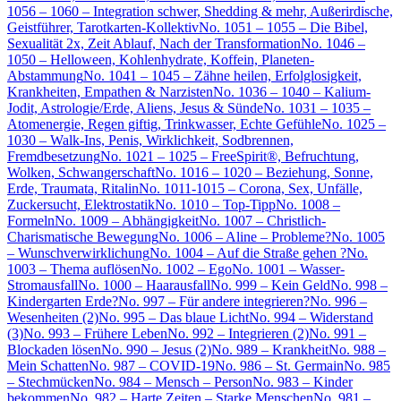
1056 – 1060 – Integration schwer, Shedding & mehr, Außerirdische,
Geistführer, Tarotkarten-Kollektiv
No. 1051 – 1055 – Die Bibel,
Sexualität 2x, Zeit Ablauf, Nach der Transformation
No. 1046 –
1050 – Helloween, Kohlenhydrate, Koffein, Planeten-
Abstammung
No. 1041 – 1045 – Zähne heilen, Erfolglosigkeit,
Krankheiten, Empathen & Narzisten
No. 1036 – 1040 – Kalium-
Jodit, Astrologie/Erde, Aliens, Jesus & Sünde
No. 1031 – 1035 –
Atomenergie, Regen giftig, Trinkwasser, Echte Gefühle
No. 1025 –
1030 – Walk-Ins, Penis, Wirklichkeit, Sodbrennen,
Fremdbesetzung
No. 1021 – 1025 – FreeSpirit®, Befruchtung,
Wolken, Schwangerschaft
No. 1016 – 1020 – Beziehung, Sonne,
Erde, Traumata, Ritalin
No. 1011-1015 – Corona, Sex, Unfälle,
Zuckersucht, Elektrostatik
No. 1010 – Top-Tipp
No. 1008 –
Formeln
No. 1009 – Abhängigkeit
No. 1007 – Christlich-
Charismatische Bewegung
No. 1006 – Aline – Probleme?
No. 1005
– Wunschverwirklichung
No. 1004 – Auf die Straße gehen ?
No.
1003 – Thema auflösen
No. 1002 – Ego
No. 1001 – Wasser-
Stromausfall
No. 1000 – Haarausfall
No. 999 – Kein Geld
No. 998 –
Kindergarten Erde?
No. 997 – Für andere integrieren?
No. 996 –
Wesenheiten (2)
No. 995 – Das blaue Licht
No. 994 – Widerstand
(3)
No. 993 – Frühere Leben
No. 992 – Integrieren (2)
No. 991 –
Blockaden lösen
No. 990 – Jesus (2)
No. 989 – Krankheit
No. 988 –
Mein Schatten
No. 987 – COVID-19
No. 986 – St. Germain
No. 985
– Stechmücken
No. 984 – Mensch – Person
No. 983 – Kinder
bekommen
No. 982 – Harte Zeiten – Starke Menschen
No. 981 –