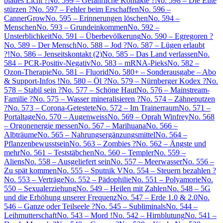
blaues Licht ?
No. 599 – Gefährliche Kontakte ?
No. 598 – Die Elite
stürzen ?
No. 597 – Fehler beim Erschaffen
No. 596 –
CannerGrow
No. 595 – Erinnerungen löschen
No. 594 –
Menschen
No. 593 – Grundeinkommen
No. 592 –
Unsterblichkeit
No. 591 – Überbevölkerung
No. 590 – Egregoren ?
No. 589 – Der Mensch
No. 588 – Jod ?
No. 587 – Lügen erlaubt
?!
No. 586 – Jenseitskontakt (2)
No. 585 – Das Land verlassen
No.
584 – PCR-Positiv-Negativ
No. 583 – mRNA-Pieks
No. 582 –
Ozon-Therapie
No. 581 – Fluorid
No. 580+ – Sonderausgabe – Abo
& Support-Infos !
No. 580 – Öl ?
No. 579 – Nürnberger Kodex ?
No.
578 – Stabil sein ?
No. 577 – Schöne Haut
No. 576 – Mainstream-
Familie ?
No. 575 – Wasser mineralisieren ?
No. 574 – Zähneputzen
?
No. 573 – Corona-Getestete
No. 572 – Im Trainerraum
No. 571 –
Portaltage
No. 570 – Augenweiss
No. 569 – Oprah Winfrey
No. 568
– Orgonenergie messen
No. 567 – Marihuana
No. 566 –
Albträume
No. 565 – Nahrungsergänzungsmittel
No. 564 –
Pflanzenbewusstsein
No. 563 – Zombies ?
No. 562 – Ängste und
mehr
No. 561 – Teststäbchen
No. 560 – Templer
No. 559 –
Aliens
No. 558 – Ausgeliefert sein
No. 557 – Meerwasser
No. 556 –
Zu spät kommen
No. 555 – Sputnik V
No. 554 – Steuern bezahlen ?
No. 553 – Verträge
No. 552 – Pädophilie
No. 551 – Polyamorie
No.
550 – Sexualerziehung
No. 549 – Heilen mit Zahlen
No. 548 – 5G
und die Erhöhung unserer Frequenz
No. 547 – Erde 1.0 & 2.0
No.
546 – Ganze oder Teilseele ?
No. 545 – Subliminals
No. 544 –
Leihmutterschaft
No. 543 – Mord !
No. 542 – Hirnblutung
No. 541 –