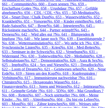
661 – Communities
No. 660 – Essen segnen ?
No. 659 –
Erschaffung Gottes ?
No. 658 – Urushdaur ?
No. 657 – Gefühle
abnehmen
No. 656 – CDL / CDL +
No. 655 – 5D-Meditation
No.
654 – Smart Dust / Chalk Dust
No. 653 – Wasserwirbler
No. 652 –
Krankheit
No. 651 – Vorsorge
No. 650 – Kinder entgiften
No. 649 –
Bade-Saison
No. 647 – Berge
No. 646 – Integrieren
No. 645 –
Rückgängig machen
No. 644 – Partner geimpft!
No. 643 –
Demenz
No. 642 – Wird alles gut ?
No. 641 – Blutspenden &
Impfung ?
No. 640 – Wie lange noch ?
No. 639 – Eigenblutspende ?
No. 638 – Wettermanipulation
No. 637 – Wo stehe ich ?
No. 636 –
Synchronische Linien
No. 635 – Krieg
No. 634 – Med-Betten
No.
633 – Seminare in der Schweiz
No. 632 – Vergebung
No. 631 –
Widerstand ?
No. 630 – Todgeweihte
No. 629 – Medialität
No. 628 –
Selbstsabotage
No. 627 – Demonstration
No. 626 – Aura & Sex
No.
625 – Impftod
No. 624 – Sex und Niesen
No. 623 – Dreadlocks
No.
622 – Loom of Dreams
No. 621 – Geistwesen sehen
No. 620 – Neue
Erde
No. 619 – Sirren um den Kopf
No. 618 – Kupferspiralen /
Verhütung
No. 617 – Immunisierung nachweisbar ?
No. 616 –
Chimären
No. 615 – Hexagonales Wasser
No. 614 –
Finanzsystem
No. 613 – Spreu und Weizen
No. 612 – Intimrasur
No.
611 – Geimpfte Gefahr ?
No. 610 – 5D
No. 609 – Mai Grundkurs ?
No. 608 – Retten
No. 607 – Noch spiritueller ?
No. 606 – Meine
Kinder…
No. 605 – Abtreibung
No. 604 – Du bist ein Lehrer
No.
603 – Mond
No. 601 – Zähne knirschen
No. 600 – Weisses oder