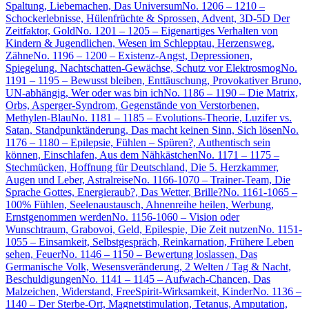
Spaltung, Liebemachen, Das Universum
No. 1206 – 1210 –
Schockerlebnisse, Hülenfrüchte & Sprossen, Advent, 3D-5D Der
Zeitfaktor, Gold
No. 1201 – 1205 – Eigenartiges Verhalten von
Kindern & Jugendlichen, Wesen im Schlepptau, Herzensweg,
Zähne
No. 1196 – 1200 – Existenz-Angst, Depressionen,
Spiegelung, Nachtschatten-Gewächse, Schutz vor Elektrosmog
No.
1191 – 1195 – Bewusst bleiben, Enttäuschung, Provokativer Bruno,
UN-abhängig, Wer oder was bin ich
No. 1186 – 1190 – Die Matrix,
Orbs, Asperger-Syndrom, Gegenstände von Verstorbenen,
Methylen-Blau
No. 1181 – 1185 – Evolutions-Theorie, Luzifer vs.
Satan, Standpunktänderung, Das macht keinen Sinn, Sich lösen
No.
1176 – 1180 – Epilepsie, Fühlen – Spüren?, Authentisch sein
können, Einschlafen, Aus dem Nähkästchen
No. 1171 – 1175 –
Stechmücken, Hoffnung für Deutschland, Die 5. Herzkammer,
Augen und Leber, Astralreise
No. 1166-1070 – Trainer-Team, Die
Sprache Gottes, Energieraub?, Das Wetter, Brille?
No. 1161-1065 –
100% Fühlen, Seelenaustausch, Ahnenreihe heilen, Werbung,
Ernstgenommen werden
No. 1156-1060 – Vision oder
Wunschtraum, Grabovoi, Geld, Epilespie, Die Zeit nutzen
No. 1151-
1055 – Einsamkeit, Selbstgespräch, Reinkarnation, Frühere Leben
sehen, Feuer
No. 1146 – 1150 – Bewertung loslassen, Das
Germanische Volk, Wesensveränderung, 2 Welten / Tag & Nacht,
Beschuldigungen
No. 1141 – 1145 – Aufwach-Chancen, Das
Malzeichen, Widerstand, FreeSpirit-Wirksamkeit, Kinder
No. 1136 –
1140 – Der Sterbe-Ort, Magnetstimulation, Tetanus, Amputation,