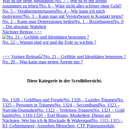
Was ist die beste Meditation?
No. 7 – Wie ist es mit Bruno
zusammen zu leben?
No. 6 – Wäre nicht alles schöner ohne Geld?
No. 5 – Verallgemeinerungen
No. 4 – Wie kann ich mich
motivieren?
No. 3 – Kann man mit Verstorbenen in Kontakt treten?
No. 2 – Kann man Depressionen heilen
No. 1 – Beziehungen
No. 0
– Die absolute Wahrheit
Nächster Beitrag >>>
No. 22 – Warum sind wir und die Erde so wichtig ?
<<< Voriger Beitrag
No. 20 – Was kann man gegen Ängste tun ?
Diese Kategorie in der Scrollübersicht.
No. 1328 – Geldfluss und Freude
No. 1326 – Luzides Träumen
No.
1325 – Personen in Träumen
No. 1324 – Secondhand
No. 1323 –
Naivität-Dummheit
No. 1322 – Verletzen-Triggern
No. 1321 – Gold
kaufen
No. 1316-1320 – Esel Bruno, Muskeltest, Dienst am
Nächsten, Wer bin ich & Blockade & Widerstand
No. 1311-1315 –
KI, Gehirntumore, Aussehen Menschen, CTF Präsenzmodule,