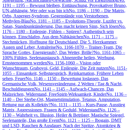
Spiegelung, Nachtschatten-Gewächse, Schutz vor Elektrosmog
No.
1191 – 1195 – Bewusst bleiben, Enttäuschung, Provokativer Bruno,
UN-abhängig, Wer oder was bin ich
No. 1186 – 1190 – Die Matrix,
Orbs, Asperger-Syndrom, Gegenstände von Verstorbenen,
Methylen-Blau
No. 1181 – 1185 – Evolutions-Theorie, Luzifer vs.
Satan, Standpunktänderung, Das macht keinen Sinn, Sich lösen
No.
1176 – 1180 – Epilepsie, Fühlen – Spüren?, Authentisch sein
können, Einschlafen, Aus dem Nähkästchen
No. 1171 – 1175 –
Stechmücken, Hoffnung für Deutschland, Die 5. Herzkammer,
Augen und Leber, Astralreise
No. 1166-1070 – Trainer-Team, Die
Sprache Gottes, Energieraub?, Das Wetter, Brille?
No. 1161-1065 –
100% Fühlen, Seelenaustausch, Ahnenreihe heilen, Werbung,
Ernstgenommen werden
No. 1156-1060 – Vision oder
Wunschtraum, Grabovoi, Geld, Epilespie, Die Zeit nutzen
No. 1151-
1055 – Einsamkeit, Selbstgespräch, Reinkarnation, Frühere Leben
sehen, Feuer
No. 1146 – 1150 – Bewertung loslassen, Das
Germanische Volk, Wesensveränderung, 2 Welten / Tag & Nacht,
Beschuldigungen
No. 1141 – 1145 – Aufwach-Chancen, Das
Malzeichen, Widerstand, FreeSpirit-Wirksamkeit, Kinder
No. 1136 –
1140 – Der Sterbe-Ort, Magnetstimulation, Tetanus, Amputation,
Rettung nur als Kollektiv?
No. 1131 – 1135 – Kurs-Pause, Ausstieg
Matrix, Aggressionen, Fragen & Geduld, Widerstand
No. 1126 –
1130 – Wahrheit vs. Illusion, Heiler & Betrüger, Magische Spiegel,
Seelenanteile, Das große Event
No. 1121 – 1125 – Ibogain, DMT
und LSD, Rauchen & Ausdauer, Nach der Spritze, Atomkrieg &