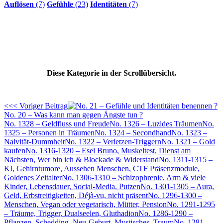
Auflösen
(7)
Gefühle
(23)
Identitäten
(7)
Diese Kategorie in der Scrollübersicht.
<<< Voriger Beitrag
No. 20 – Was kann man gegen Ängste tun ?
No. 1328 – Geldfluss und Freude
No. 1326 – Luzides Träumen
No.
1325 – Personen in Träumen
No. 1324 – Secondhand
No. 1323 –
Naivität-Dummheit
No. 1322 – Verletzen-Triggern
No. 1321 – Gold
kaufen
No. 1316-1320 – Esel Bruno, Muskeltest, Dienst am
Nächsten, Wer bin ich & Blockade & Widerstand
No. 1311-1315 –
KI, Gehirntumore, Aussehen Menschen, CTF Präsenzmodule,
Goldenes Zeitalter
No. 1306-1310 – Schizophrenie, Arm & viele
Kinder, Lebensdauer, Social-Media, Putzen
No. 1301-1305 – Aura,
Geld, Erbstreitigkeiten, Déjà-vu, nicht präsent
No. 1296-1300 –
Menschen, Vegan oder vegetarisch, Mütter, Pension
No. 1291-1295
– Träume, Trigger, Dualseelen, Gluthadion
No. 1286-1290 –
Pflanzen, Schedding, Neu-Geburt, Mystisches, Traum
No. 1281-