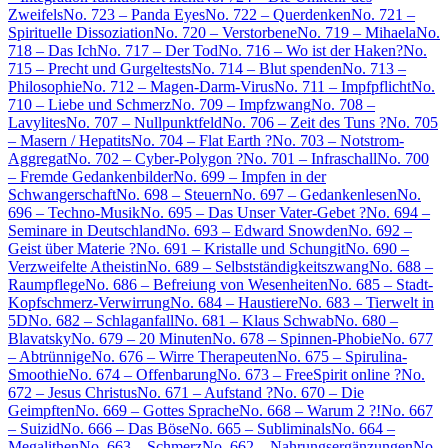
Zweifels
No. 723 – Panda Eyes
No. 722 – Querdenken
No. 721 –
Spirituelle Dissoziation
No. 720 – Verstorbene
No. 719 – Mihaela
No.
718 – Das Ich
No. 717 – Der Tod
No. 716 – Wo ist der Haken?
No.
715 – Precht und Gurgeltests
No. 714 – Blut spenden
No. 713 –
Philosophie
No. 712 – Magen-Darm-Virus
No. 711 – Impfpflicht
No.
710 – Liebe und Schmerz
No. 709 – Impfzwang
No. 708 –
Lavylites
No. 707 – Nullpunktfeld
No. 706 – Zeit des Tuns ?
No. 705
– Masern / Hepatits
No. 704 – Flat Earth ?
No. 703 – Notstrom-
Aggregat
No. 702 – Cyber-Polygon ?
No. 701 – Infraschall
No. 700
– Fremde Gedankenbilder
No. 699 – Impfen in der
Schwangerschaft
No. 698 – Steuern
No. 697 – Gedankenlesen
No.
696 – Techno-Musik
No. 695 – Das Unser Vater-Gebet ?
No. 694 –
Seminare in Deutschland
No. 693 – Edward Snowden
No. 692 –
Geist über Materie ?
No. 691 – Kristalle und Schungit
No. 690 –
Verzweifelte Atheistin
No. 689 – Selbstständigkeitszwang
No. 688 –
Raumpflege
No. 686 – Befreiung von Wesenheiten
No. 685 – Stadt-
Kopfschmerz-Verwirrung
No. 684 – Haustiere
No. 683 – Tierwelt in
5D
No. 682 – Schlaganfall
No. 681 – Klaus Schwab
No. 680 –
Blavatsky
No. 679 – 20 Minuten
No. 678 – Spinnen-Phobie
No. 677
– Abtrünnige
No. 676 – Wirre Therapeuten
No. 675 – Spirulina-
Smoothie
No. 674 – Offenbarung
No. 673 – FreeSpirit online ?
No.
672 – Jesus Christus
No. 671 – Aufstand ?
No. 670 – Die
Geimpften
No. 669 – Gottes Sprache
No. 668 – Warum 2 ?!
No. 667
– Suizid
No. 666 – Das Böse
No. 665 – Subliminals
No. 664 –
Megalithen
No. 663 – Schmerz
No. 662 – Nahrungsergänzungen
No.