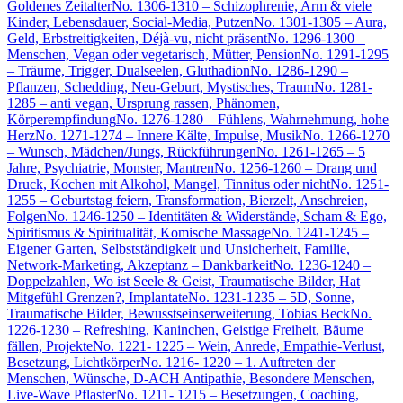
Goldenes Zeitalter
No. 1306-1310 – Schizophrenie, Arm & viele
Kinder, Lebensdauer, Social-Media, Putzen
No. 1301-1305 – Aura,
Geld, Erbstreitigkeiten, Déjà-vu, nicht präsent
No. 1296-1300 –
Menschen, Vegan oder vegetarisch, Mütter, Pension
No. 1291-1295
– Träume, Trigger, Dualseelen, Gluthadion
No. 1286-1290 –
Pflanzen, Schedding, Neu-Geburt, Mystisches, Traum
No. 1281-
1285 – anti vegan, Ursprung rassen, Phänomen,
Körperempfindung
No. 1276-1280 – Fühlens, Wahrnehmung, hohe
Herz
No. 1271-1274 – Innere Kälte, Impulse, Musik
No. 1266-1270
– Wunsch, Mädchen/Jungs, Rückführungen
No. 1261-1265 – 5
Jahre, Psychiatrie, Monster, Mantren
No. 1256-1260 – Drang und
Druck, Kochen mit Alkohol, Mangel, Tinnitus oder nicht
No. 1251-
1255 – Geburtstag feiern, Transformation, Bierzelt, Anschreien,
Folgen
No. 1246-1250 – Identitäten & Widerstände, Scham & Ego,
Spiritismus & Spiritualität, Komische Massage
No. 1241-1245 –
Eigener Garten, Selbstständigkeit und Unsicherheit, Familie,
Network-Marketing, Akzeptanz – Dankbarkeit
No. 1236-1240 –
Doppelzahlen, Wo ist Seele & Geist, Traumatische Bilder, Hat
Mitgefühl Grenzen?, Implantate
No. 1231-1235 – 5D, Sonne,
Traumatische Bilder, Bewusstseinserweiterung, Tobias Beck
No.
1226-1230 – Refreshing, Kaninchen, Geistige Freiheit, Bäume
fällen, Projekte
No. 1221- 1225 – Wein, Anrede, Empathie-Verlust,
Besetzung, Lichtkörper
No. 1216- 1220 – 1. Auftreten der
Menschen, Wünsche, D-ACH Antipathie, Besondere Menschen,
Live-Wave Pflaster
No. 1211- 1215 – Besetzungen, Coaching,