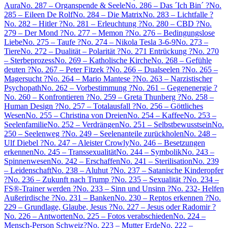
Aura
No. 287 – Organspende & Seele
No. 286 – Das ´Ich Bin´ ?
No.
285 – Eileen De Rolf
No. 284 – Die Matrix
No. 283 – Lichtfalle ?
No. 282 – Hitler ?
No. 281 – Erleuchtung ?
No. 280 – CBD ?
No.
279 – Der Mond ?
No. 277 – Memon ?
No. 276 – Bedingungslose
Liebe
No. 275 – Taufe ?
No. 274 – Nikola Tesla 3-6-9
No. 273 –
Tiere
No. 272 – Dualität – Polarität ?
No. 271 Entrückung ?
No. 270
– Sterbeprozess
No. 269 – Katholische Kirche
No. 268 – Gefühle
deuten ?
No. 267 – Peter Fitzek ?
No. 266 – Dualseelen ?
No. 265 –
Magersucht ?
No. 264 – Mario Mantese ?
No. 263 – Narzistischer
Psychopath
No. 262 – Vorbestimmung ?
No. 261 – Gegenenergie ?
No. 260 – Konfrontieren ?
No. 259 – Greta Thunberg ?
No. 258 –
Human Design ?
No. 257 – Totalausfall ?
No. 256 – Göttliches
Wesen
No. 255 – Christina von Dreien
No. 254 – Kaffee
No. 253 –
Seelenfamilie
No. 252 – Verdrängen
No. 251 – Selbstbewusstsein
No.
250 – Seelenweg ?
No. 249 – Seelenanteile zurückholen
No. 248 –
Ulf Diebel ?
No. 247 – Aleister Crowly
No. 246 – Besetzungen
erkennen
No. 245 – Transsexualität
No. 244 – Symbolik
No. 243 –
Spinnenwesen
No. 242 – Erschaffen
No. 241 – Sterilisation
No. 239
– Leidenschaft
No. 238 – Aluhut ?
No. 237 – Satanische Kinderopfer
?
No. 236 – Zukunft nach Trump ?
No. 235 – Sexualität ?
No. 234 –
FS®-Trainer werden ?
No. 233 – Sinn und Unsinn ?
No. 232- Helfen
Außerirdische ?
No. 231 – Banken
No. 230 – Reptos erkennen ?
No.
229 – Grundlage, Glaube, Jesus ?
No. 227 – Jesus oder Radomir ?
No. 226 – Antworten
No. 225 – Fotos verabschieden
No. 224 –
Mensch-Person Schweiz?
No. 223 – Mutter Erde
No. 222 –