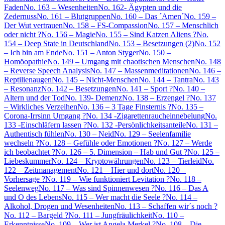
Faden
No. 163 – Wesenheiten
No. 162- Ägypten und die
Zedernuss
No. 161 – Blutgruppen
No. 160 – Das ´Amen´
No. 159 –
Der Wut vertrauen
No. 158 – FS-Compassion
No. 157 – Menschlich
oder nicht ?
No. 156 – Magie
No. 155 – Sind Katzen Aliens ?
No.
154 – Deep State in Deutschland
No. 153 – Besetzungen (2)
No. 152
– Ich bin am Ende
No. 151 – Anton Styger
No. 150 –
Homöopathie
No. 149 – Umgang mit chaotischen Menschen
No. 148
– Reverse Speech Analysis
No. 147 – Massenmeditationen
No. 146 –
Reptilienaugen
No. 145 – Nicht-Menschen
No. 144 – Tantra
No. 143
– Resonanz
No. 142 – Besetzungen
No. 141 – Sport ?
No. 140 –
Altern und der Tod
No. 139- Demenz
No. 138 – Erzengel ?
No. 137
– Wirkliches Verzeihen
No. 136 – 3 Tage Finsternis ?
No. 135 –
Corona-Irrsinn Umgang ?
No. 134 -Zigarettenraucheinnebelung
No.
133 -Einschläfern lassen ?
No. 132 -Persönlichkeitsanteile
No. 131 –
Authentisch fühlen
No. 130 – Neid
No. 129 – Seelenfamilie
wechseln ?
No. 128 – Gefühle oder Emotionen ?
No. 127 – Werde
ich beobachtet ?
No. 126 – 5. Dimension – Hab und Gut ?
No. 125 –
Liebeskummer
No. 124 – Kryptowährungen
No. 123 – Tierleid
No.
122 – Zeitmanagement
No. 121 – Hier und dort
No. 120 –
Vorhersage ?
No. 119 – Wie funktioniert Levitation ?
No. 118 –
Seelenweg
No. 117 – Was sind Spinnenwesen ?
No. 116 – Das A
und O des Lebens
No. 115 – Wer macht die Seele ?
No. 114 –
Alkohol, Drogen und Wesenheiten
No. 113 – Schaffen wir´s noch ?
No. 112 – Bargeld ?
No. 111 – Jungfräulichkeit
No. 110 –
Erkenntnisse
No. 109 – Wer ist Angela Merkel ?
No. 108 – Die