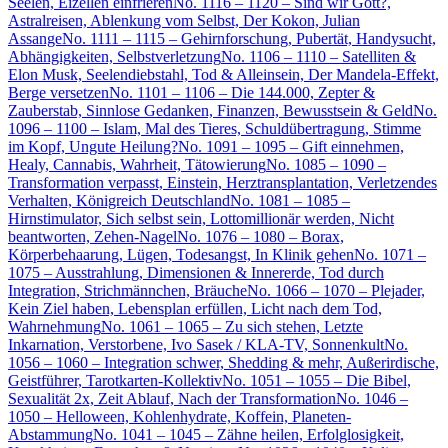
Seelen, Eizellen einfrieren
No. 1116 – 1120 – Sind wir Gott?,
Astralreisen, Ablenkung vom Selbst, Der Kokon, Julian
Assange
No. 1111 – 1115 – Gehirnforschung, Pubertät, Handysucht,
Abhängigkeiten, Selbstverletzung
No. 1106 – 1110 – Satelliten &
Elon Musk, Seelendiebstahl, Tod & Alleinsein, Der Mandela-Effekt,
Berge versetzen
No. 1101 – 1106 – Die 144.000, Zepter &
Zauberstab, Sinnlose Gedanken, Finanzen, Bewusstsein & Geld
No.
1096 – 1100 – Islam, Mal des Tieres, Schuldübertragung, Stimme
im Kopf, Ungute Heilung?
No. 1091 – 1095 – Gift einnehmen,
Healy, Cannabis, Wahrheit, Tätowierung
No. 1085 – 1090 –
Transformation verpasst, Einstein, Herztransplantation, Verletzendes
Verhalten, Königreich Deutschland
No. 1081 – 1085 –
Hirnstimulator, Sich selbst sein, Lottomillionär werden, Nicht
beantworten, Zehen-Nagel
No. 1076 – 1080 – Borax,
Körperbehaarung, Lügen, Todesangst, In Klinik gehen
No. 1071 –
1075 – Ausstrahlung, Dimensionen & Innererde, Tod durch
Integration, Strichmännchen, Bräuche
No. 1066 – 1070 – Plejader,
Kein Ziel haben, Lebensplan erfüllen, Licht nach dem Tod,
Wahrnehmung
No. 1061 – 1065 – Zu sich stehen, Letzte
Inkarnation, Verstorbene, Ivo Sasek / KLA-TV, Sonnenkult
No.
1056 – 1060 – Integration schwer, Shedding & mehr, Außerirdische,
Geistführer, Tarotkarten-Kollektiv
No. 1051 – 1055 – Die Bibel,
Sexualität 2x, Zeit Ablauf, Nach der Transformation
No. 1046 –
1050 – Helloween, Kohlenhydrate, Koffein, Planeten-
Abstammung
No. 1041 – 1045 – Zähne heilen, Erfolglosigkeit,