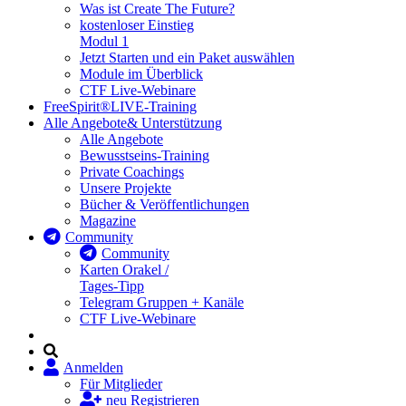
Was ist Create The Future?
kostenloser Einstieg
Modul 1
Jetzt Starten und ein Paket auswählen
Module im Überblick
CTF Live-Webinare
FreeSpirit®
LIVE-Training
Alle Angebote
& Unterstützung
Alle Angebote
Bewusstseins-Training
Private Coachings
Unsere Projekte
Bücher & Veröffentlichungen
Magazine
Community
Community
Karten Orakel /
Tages-Tipp
Telegram Gruppen + Kanäle
CTF Live-Webinare
Anmelden
Für Mitglieder
neu Registrieren