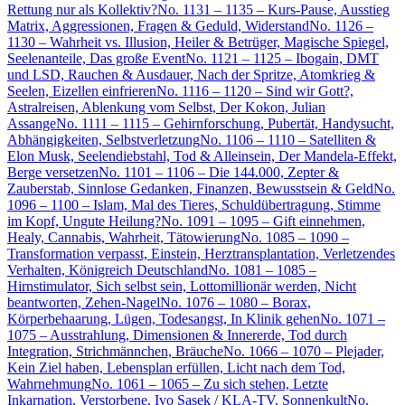
Rettung nur als Kollektiv?
No. 1131 – 1135 – Kurs-Pause, Ausstieg
Matrix, Aggressionen, Fragen & Geduld, Widerstand
No. 1126 –
1130 – Wahrheit vs. Illusion, Heiler & Betrüger, Magische Spiegel,
Seelenanteile, Das große Event
No. 1121 – 1125 – Ibogain, DMT
und LSD, Rauchen & Ausdauer, Nach der Spritze, Atomkrieg &
Seelen, Eizellen einfrieren
No. 1116 – 1120 – Sind wir Gott?,
Astralreisen, Ablenkung vom Selbst, Der Kokon, Julian
Assange
No. 1111 – 1115 – Gehirnforschung, Pubertät, Handysucht,
Abhängigkeiten, Selbstverletzung
No. 1106 – 1110 – Satelliten &
Elon Musk, Seelendiebstahl, Tod & Alleinsein, Der Mandela-Effekt,
Berge versetzen
No. 1101 – 1106 – Die 144.000, Zepter &
Zauberstab, Sinnlose Gedanken, Finanzen, Bewusstsein & Geld
No.
1096 – 1100 – Islam, Mal des Tieres, Schuldübertragung, Stimme
im Kopf, Ungute Heilung?
No. 1091 – 1095 – Gift einnehmen,
Healy, Cannabis, Wahrheit, Tätowierung
No. 1085 – 1090 –
Transformation verpasst, Einstein, Herztransplantation, Verletzendes
Verhalten, Königreich Deutschland
No. 1081 – 1085 –
Hirnstimulator, Sich selbst sein, Lottomillionär werden, Nicht
beantworten, Zehen-Nagel
No. 1076 – 1080 – Borax,
Körperbehaarung, Lügen, Todesangst, In Klinik gehen
No. 1071 –
1075 – Ausstrahlung, Dimensionen & Innererde, Tod durch
Integration, Strichmännchen, Bräuche
No. 1066 – 1070 – Plejader,
Kein Ziel haben, Lebensplan erfüllen, Licht nach dem Tod,
Wahrnehmung
No. 1061 – 1065 – Zu sich stehen, Letzte
Inkarnation, Verstorbene, Ivo Sasek / KLA-TV, Sonnenkult
No.