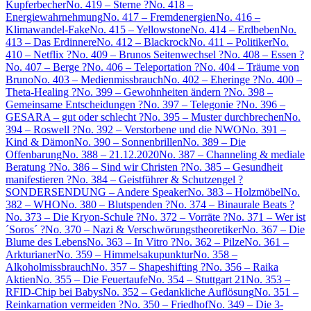
Kupferbecher
No. 419 – Sterne ?
No. 418 –
Energiewahrnehmung
No. 417 – Fremdenergien
No. 416 –
Klimawandel-Fake
No. 415 – Yellowstone
No. 414 – Erdbeben
No.
413 – Das Erdinnere
No. 412 – Blackrock
No. 411 – Politiker
No.
410 – Netflix ?
No. 409 – Brunos Seitenwechsel ?
No. 408 – Essen ?
No. 407 – Berge ?
No. 406 – Teleportation ?
No. 404 – Träume von
Bruno
No. 403 – Medienmissbrauch
No. 402 – Eheringe ?
No. 400 –
Theta-Healing ?
No. 399 – Gewohnheiten ändern ?
No. 398 –
Gemeinsame Entscheidungen ?
No. 397 – Telegonie ?
No. 396 –
GESARA – gut oder schlecht ?
No. 395 – Muster durchbrechen
No.
394 – Roswell ?
No. 392 – Verstorbene und die NWO
No. 391 –
Kind & Dämon
No. 390 – Sonnenbrillen
No. 389 – Die
Offenbarung
No. 388 – 21.12.2020
No. 387 – Channeling & mediale
Beratung ?
No. 386 – Sind wir Christen ?
No. 385 – Gesundheit
manifestieren ?
No. 384 – Geistführer & Schutzengel ?
SONDERSENDUNG – Andere Speaker
No. 383 – Holzmöbel
No.
382 – WHO
No. 380 – Blutspenden ?
No. 374 – Binaurale Beats ?
No. 373 – Die Kryon-Schule ?
No. 372 – Vorräte ?
No. 371 – Wer ist
´Soros´ ?
No. 370 – Nazi & Verschwörungstheoretiker
No. 367 – Die
Blume des Lebens
No. 363 – In Vitro ?
No. 362 – Pilze
No. 361 –
Arkturianer
No. 359 – Himmelsakupunktur
No. 358 –
Alkoholmissbrauch
No. 357 – Shapeshifting ?
No. 356 – Raika
Aktien
No. 355 – Die Feuertaufe
No. 354 – Stuttgart 21
No. 353 –
RFID-Chip bei Babys
No. 352 – Gedankliche Auflösung
No. 351 –
Reinkarnation vermeiden ?
No. 350 – Friedhof
No. 349 – Die 3-