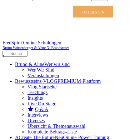
nach:
SCHLIESSEN
FreeSpirit Online Schulungen
Bruno Würtenberger & Aline N. Brandstetter
Bruno & Aline
Wer wir sind
Wer Wir Sind
Veranstaltungen
Bewusstseins-VLOG
PREMIUM-Plattform
Vlog Startseite
Teachings
Insights
Live On Stage
Q & A
Interviews
Diverses
Übersicht & Themenauswahl
Komplette Beitrags-Liste
A
Create The Future
Neu
Online-Power-Training