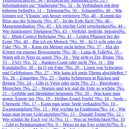
Teufelszeichen
No. 54 – Körperlicher Missbrauch
No. 53 –
Informationen zur “Säuberung”
No. 52 – In Verbindung mit dem
höheren Selbst
No. 51 – Telegonie
No. 50 – Schungit
No. 49 – Wie
können wir ‘Vloggis’ uns besser vernetzen ?
No. 48 – Kommt das
Böse aus der Schweiz ?
No. 47 – Ist die Erde flach ?
No. 46 –
Massenmeditation ?
No. 45 – Ich möchte Geld verschenken
No. 44 –
Wie funktioniert Telekinese?
No. 43 – Verfolgt, bedroht, belogen
No.
42 – Mind-Control Befreiung ?
No. 41 – Leiden Pflanzen bei der
Ernte ?
No. 40 – Bin ich ein Mensch ?
No. 39 – Ist Q echt oder ein
Fake ?
No. 38 – Kann ein Meister nicht lieben ?
No. 37 – Hat der
Körper ein eigenes Bewusstsein ?
No. 36 – Lama & Tolle
No. 35 –
Wann gilt es Nein zu sagen ?
No. 34 – Wie geht es Dir, Bruno ?
No.
33 – TAO ?
No. 32 – Banken-Crash oder nicht ?
No. 31 – Die
Kundalini
No. 30 – Ist Q ein Fake ?
No. 29 – Lösen von Schwüren
und Gelöbnissen ?
No. 27 – Wie kann ich mein Thema abschließen ?
No. 26 – Zigaretten ?
No. 25 – Starke Schmerzen in Rücken und
Beinen ?
No. 24 – Gibt es Viren oder nicht ?
No. 23 – Bioroboter –
Menschen ?
No. 22 – Warum sind wir und die Erde so wichtig ?
No.
21 – Gefühle und Identitäten benennen ?
No. 20 – Was kann man
gegen Ängste tun ?
No. 19 – Heilige-Engel-Teufel ?
No. 18 – Seele –
Überseele ?
No. 17 – Kann man seine Seele verkaufen?
No. 16 –
Zwangsimpfung?
No. 15 – Wie wichtig ist Ernährung?
No. 14 – Wie
kann man besser Geld anziehen?
No. 13 – Donald Trump?
No. 12 –
Wie schützt Ihr Euch vor 5G?
No. 11 – Was ist Weiblichkeit?
No. 10
– Gibt es Reinkarnation?
No. 9 – Wieso ist das Ego schlecht?
No. 8 –