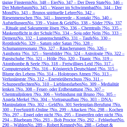
tägige Finsternis
No. 348 – Eier
No. 347 – Der Deep State
No. 346 –
Der Mutterbaum
No. 345 – Wasser im Schwimmbad
No. 344 – Der
Mond
No. 343 – Brunos spirituelle Lehrer
No. 342 –
Riesenmenschen ?
No. 341 – Innererde – Kontakt ?
No. 340 –
Aufstellungen
No. 339 – Vision & Geld
No. 338 – Söder ?!
No. 337
– Rituale und Sakramente lösen ?
No. 336 – Chemtrails ?
No. 335 –
Maskenpflicht in der Schule?
No. 334 – Soja oder Nein ?
No. 333 –
Demenz
No. 332 – Lungenschmid
No. 331 – Taufe
No. 330 –
Reptiloide
No. 329 – Saturn oder Satan ?
No. 328 –
Schumannresonanz ?
No. 327 – Räucherungen ?
No. 326 –
Agnihotra ?
No. 325 – Sternbilder ?
No. 324 – Astrologie ?
No. 322 –
Papstschuhe ?
No. 321 – Hölle ?
No. 320 – Titanic ?
No. 319 –
Atombombe & Seele ?
No. 318 – Freiwilliges Leid ?
No. 317 –
Computerspiele ?
No. 316 – Königreich Deutschland ?
No. 315 –
Blume des Lebens ?
No. 314 – Holotropes Atmen ?
No. 313 –
Verlustängste ?
No. 312 – Energieüberschuss ?
No. 311 –
Schuppenflechten
No. 310 – Lieblingsfarben
No. 309 – Medialität
lenken ?
No. 308 – Feuer- oder Erdbestattung ?
No. 307 –
Chemtrailpiloten ?
No. 306 – Verbindung mit Bruno ?
No. 305 –
Angela Merkel ?
No. 304 – Vortragsaufbau ?
No. 303 – DNA-
Manipulation ?
No. 302 – Geld
No. 301 Seelenplan-Berufung ?
No.
300 – FreeSpirit®-Online ?
No. 299 – Attacken ?
No. 298 – Kochen
?
No. 297 – Engel oder nicht ?
No. 295 – Eingreifen oder nicht ?
No.
294 – Bluebeam ?
No. 293 – Bob Proctor ?
No. 292 – Fehlgeburt
No.
290 – Wählen
No. 289 – Robert Kennedy
No. 288 – Geburt &