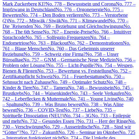
Mark Zuckerberg KI?
No. 778 – Bewusstsein und Corona
No. 777 –
Impfzwang in Deutschland
No. 776 – Orgonenergie
No. 775 –
Bewerten
No. 774 – Den Boden verlieren
No. 773 – Verstorbene
(2)
No. 772 – Miswäk / Siwäk
No. 771 – Klimawandel
No. 770 –
Die ´Reisenden´
No. 769 – Beziehung und Gleichschwingung
No.
768 – The 6th Sense
No. 767 – Energie-Preise
No. 766 – Intuitiver
Sprachcode
No. 765 – Solfeggio-Frequenzen
No. 764 –
Endometriose
No. 763 – Blackout
No. 762 – Demonstrationen
No.
761 – Blaue Menschen
No. 760 – Das Geheimnis unserer
Beziehung
No. 759 – Schweiz eine Firma?
No. 758 – Unser
Büroalltag
No. 757 – GNM – Germanische Neue Medizin
No. 756 –
Problem oder Lösung?
No. 755 – Licht-Pupille?
No. 754 – Wespen,
Bienen & Fliegen
No. 753 – Bewertung vs. Feststellung
No. 752 –
Zertifikatspflicht Schweiz
No. 751 – Feuerbestattung
No. 750 –
Sehnsucht nach Zuhause
No. 749 – Optimaler Schutz
No. 748 –
Kinder & Tiere
No. 747 – Tamera
No. 746 – Bewusstsein
No. 745 –
Brustkrebs
No. 744 – Waisenkinder
No. 743 – Seele Verkaufen
No.
742 – Leberflecken & Muttermale
No. 741 – Young Living
No. 740
– Spaltung
No. 739 – Was Bruno bewegt
No. 738 – Was Aline
bewegt
No. 736 – COVID-Test
No. 737 – Liebe
No. 735 –
Spirituelle Dissoziation (NEU!)
No. 734 – 3G
No. 733 – Epilepsie
und mehr
No. 732 – Gesundes Essen ?
No. 731 – Herr der Ringe
No.
730 – Verschwörung
No. 729 – Ausserirdische
No. 728 – Sind wir
“Götter”?
No. 727 – Zukunft
No. 726 – Seminar im Oktober
No. 725
– Integration funktioniert nicht
No. 724 – Die Umkehr des