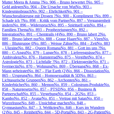
Mutter Meera & Amma ?
No. 906 – Bruno bewertet !
No. 905 –
Geld anlegen
No. 904 – Die Ursache von Wut
No. 903 –
Kindesmissbrauch
No. 902 – Ehrlichkeit
No. 901 –
Wunschrealisierung mit Drogen ?
No. 900 – Kompliment !
No. 899 –
Schade ich ?
No. 898 – Kritik vom Partner
No. 897 – Vergangenheit
ändern
No. 896 – Widerspruch
No. 895 – Spirituell sein
No. 894 –
Familien-Thema
No. 893 – Prophezeiungen
No. 892 –
Integration
No. 891 – Chemtrails (4)
No. 890 – Bruno labert 2
No.
889 – Bruno labert nur
No. 888 – Graue Haare
No. 887 – Viren
No.
886 – Blutgruppe 0
No. 885 – Weisse Zähne
No. 884 – Zeit
No. 883
– Ukraine
No. 882 – Queen Romana
No. 881 – Gott ins uns ?
No.
880 – C-Angst
No. 879 – Lunge
No. 878 – Lieferengpässe
No. 877 –
Ambivalenz
No. 876 – Hamsterrad
No. 875 – Vergiftet
No. 874 –
Astrologie
No. 873 – Lichtfalle ?
No. 872 – Elektrogeräte
No. 871 –
Ivermectin
No. 870 – Wohnung
No. 869 – Übergang
No. 868 – Ex-
Mann geheiratet
No. 867 – Flat Earth (2)
No. 866 – Dissoziation
No.
865 – Ursprung
No. 864 – Homosexualität & 5D
No. 863 –
Lichtasurische Gruppen
No. 862 – Archonten
No. 861 –
Kinderbücher
No. 860 – Memon
No. 859 – Colostrum-Produkte
No.
858 – Naturgesetze
No. 857 – PTSD
No. 856 – Business &
Partnerschaft
No. 855 – Vergebung
No. 854 – 2G
No. 853 –
Kambo
No. 852 – Avatar
No. 851 – Vertrag mit Satan
No. 850 –
Wurzelrasse
No. 849 – Unsichtbar machen
No. 848 –
Gymnasium
No. 847 – 3. Weltkrieg
No. 846 – Kurs im Wundern
(2)
No. 845 – Reinheit
No. 844 – 5D-Portal
No. 843 – 2G-Patient
No.