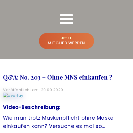
FREESPIRIT ONLINE SCHULUNGEN
Bruno Würtenberger & Aline N. Brandstetter
JETZT
MITGLIED WERDEN
BRUNO & ALINE
WER WIR SIND
Q&A: No. 203 – Ohne MNS einkaufen ?
BEWUSSTSEINS-VLOG
Veröffentlicht am: 20.09.2020
PREMIUM-PLATTFORM
A
CREATE THE FUTURE
NEU
Video-Beschreibung:
Wie man trotz Maskenpflicht ohne Maske
ONLINE-POWER-TRAINING
einkaufen kann? Versuche es mal so…
FREESPIRIT®