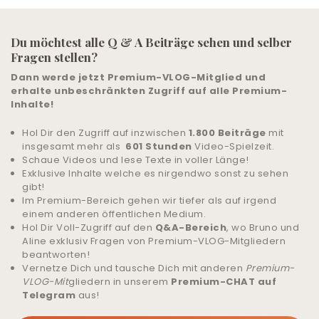
LIVE-TRAINING
Du möchtest alle Q & A Beiträge sehen und selber
Fragen stellen?
ALLE ANGEBOTE
Dann werde jetzt Premium-VLOG-Mitglied und
& UNTERSTÜTZUNG
erhalte unbeschränkten Zugriff auf alle Premium-
Inhalte!
COMMUNITY
Hol Dir den Zugriff auf inzwischen
1.800 Beiträge
mit
insgesamt mehr als
601 Stunden
Video-Spielzeit.
ANMELDEN
Schaue Videos und lese Texte in voller Länge!
Exklusive Inhalte welche es nirgendwo sonst zu sehen
gibt!
HILFE UND SUPPORT
Im Premium-Bereich gehen wir tiefer als auf irgend
einem anderen öffentlichen Medium.
Hol Dir Voll-Zugriff auf den
Q&A-Bereich
, wo Bruno und
Aline exklusiv Fragen von Premium-VLOG-Mitgliedern
beantworten!
Vernetze Dich und tausche Dich mit anderen
Premium-
VLOG-Mit
gliedern in unserem
Premium-CHAT auf
Telegram
aus!