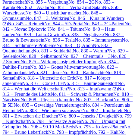
Partnerschaft
No. 855 – Vergebung
No. 854 – 2G
No. 853 –
Kambo
No. 852 – Avatar
No. 851 – Vertrag mit Satan
No. 850 –
Wurzelrasse
No. 849 – Unsichtbar machen
No. 848 –
Gymnasium
No. 847 – 3. Weltkrieg
No. 846 – Kurs im Wundern
(2)
No. 845 – Reinheit
No. 844 – 5D-Portal
No. 843 – 2G-Patient
No.
842 – Novac Djokovic ?
No. 841 – Träume
No. 840 – Haus
kaufen
No. 839 – Lotto-Gewinn
No. 838 – Negatives?
No. 837 –
Bruno & Bewusstsein
No. 836 – Tesla
No. 835 – Immunsystem
No.
834 – Schlimmere Probleme
No. 833 – Q-Anon
No. 832 –
Quantenheilung
No. 831 – Solidarität
No. 830 – Warum?
No. 829 –
Seelenlos
No. 828 – Selbstmord
No. 827 – Chemtrails – 3
No. 826 –
2 Sonnen
No. 825 – Wirkungslosigkeit der Impfung
No. 824 –
Dahlke-Fasten
No. 823 – Gottes Mitverantwortung
No. 822 –
Zahnimplantate
No. 821 – Jesus
No. 820 – Rauhnächte
No. 819 –
Samadhi
No. 818 – Unterseite der Erde
No. 817 – Körper
annehmen
No. 816 – Code CTF
No. 815 – Bäume Sauerstoff
No.
814 – Wer hat die Welt erschaffen?
No. 813 – Impfzwang (2)
No.
812 – Freunde des Lichts
No. 811 – Schweiz & Pharaonen
No. 810 –
Narzisten
No. 808 – Physisch kämpfen
No. 807 – Blackout
No. 806 –
In 5D
No. 805 – Gewaltige Veränderungen
No. 804 – Petroleum als
Heilmittel
No. 803 – Wie innen so aussen?
No. 802 – Impfbefehl
No.
801 – Erwachen die Drachen?
No. 800 – Jenseits / Ewigkeit
No. 799
– Kundschaft
No. 798 – Schwarze Augen
No. 797 – Umgang mit
Geimpften
No. 796 – 90.10 Med-Beds
No. 795 – Kolzov-Platten
No.
794 – Bruno Leberfleck
No. 793 – Impfpflicht
No. 792 – Kali
No.