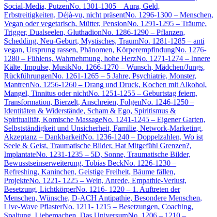
Social-Media, Putzen
No. 1301-1305 – Aura, Geld,
Erbstreitigkeiten, Déjà-vu, nicht präsent
No. 1296-1300 – Menschen,
Vegan oder vegetarisch, Mütter, Pension
No. 1291-1295 – Träume,
Trigger, Dualseelen, Gluthadion
No. 1286-1290 – Pflanzen,
Schedding, Neu-Geburt, Mystisches, Traum
No. 1281-1285 – anti
vegan, Ursprung rassen, Phänomen, Körperempfindung
No. 1276-
1280 – Fühlens, Wahrnehmung, hohe Herz
No. 1271-1274 – Innere
Kälte, Impulse, Musik
No. 1266-1270 – Wunsch, Mädchen/Jungs,
Rückführungen
No. 1261-1265 – 5 Jahre, Psychiatrie, Monster,
Mantren
No. 1256-1260 – Drang und Druck, Kochen mit Alkohol,
Mangel, Tinnitus oder nicht
No. 1251-1255 – Geburtstag feiern,
Transformation, Bierzelt, Anschreien, Folgen
No. 1246-1250 –
Identitäten & Widerstände, Scham & Ego, Spiritismus &
Spiritualität, Komische Massage
No. 1241-1245 – Eigener Garten,
Selbstständigkeit und Unsicherheit, Familie, Network-Marketing,
Akzeptanz – Dankbarkeit
No. 1236-1240 – Doppelzahlen, Wo ist
Seele & Geist, Traumatische Bilder, Hat Mitgefühl Grenzen?,
Implantate
No. 1231-1235 – 5D, Sonne, Traumatische Bilder,
Bewusstseinserweiterung, Tobias Beck
No. 1226-1230 –
Refreshing, Kaninchen, Geistige Freiheit, Bäume fällen,
Projekte
No. 1221- 1225 – Wein, Anrede, Empathie-Verlust,
Besetzung, Lichtkörper
No. 1216- 1220 – 1. Auftreten der
Menschen, Wünsche, D-ACH Antipathie, Besondere Menschen,
Live-Wave Pflaster
No. 1211- 1215 – Besetzungen, Coaching,
Spaltung, Liebemachen, Das Universum
No. 1206 – 1210 –