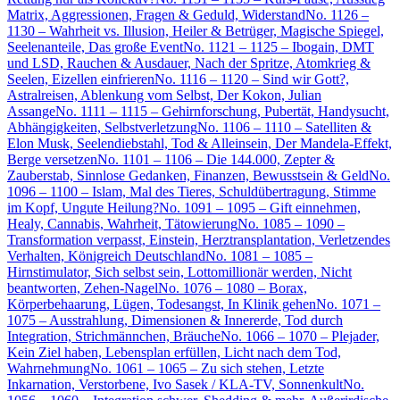
Matrix, Aggressionen, Fragen & Geduld, Widerstand
No. 1126 –
1130 – Wahrheit vs. Illusion, Heiler & Betrüger, Magische Spiegel,
Seelenanteile, Das große Event
No. 1121 – 1125 – Ibogain, DMT
und LSD, Rauchen & Ausdauer, Nach der Spritze, Atomkrieg &
Seelen, Eizellen einfrieren
No. 1116 – 1120 – Sind wir Gott?,
Astralreisen, Ablenkung vom Selbst, Der Kokon, Julian
Assange
No. 1111 – 1115 – Gehirnforschung, Pubertät, Handysucht,
Abhängigkeiten, Selbstverletzung
No. 1106 – 1110 – Satelliten &
Elon Musk, Seelendiebstahl, Tod & Alleinsein, Der Mandela-Effekt,
Berge versetzen
No. 1101 – 1106 – Die 144.000, Zepter &
Zauberstab, Sinnlose Gedanken, Finanzen, Bewusstsein & Geld
No.
1096 – 1100 – Islam, Mal des Tieres, Schuldübertragung, Stimme
im Kopf, Ungute Heilung?
No. 1091 – 1095 – Gift einnehmen,
Healy, Cannabis, Wahrheit, Tätowierung
No. 1085 – 1090 –
Transformation verpasst, Einstein, Herztransplantation, Verletzendes
Verhalten, Königreich Deutschland
No. 1081 – 1085 –
Hirnstimulator, Sich selbst sein, Lottomillionär werden, Nicht
beantworten, Zehen-Nagel
No. 1076 – 1080 – Borax,
Körperbehaarung, Lügen, Todesangst, In Klinik gehen
No. 1071 –
1075 – Ausstrahlung, Dimensionen & Innererde, Tod durch
Integration, Strichmännchen, Bräuche
No. 1066 – 1070 – Plejader,
Kein Ziel haben, Lebensplan erfüllen, Licht nach dem Tod,
Wahrnehmung
No. 1061 – 1065 – Zu sich stehen, Letzte
Inkarnation, Verstorbene, Ivo Sasek / KLA-TV, Sonnenkult
No.