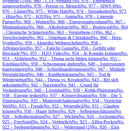
Hypnose (2)
No. 980 – CTF-Verpasst?
No. 979 – Energetisch
umgeworfen
No. 978 – Person vs. Mensch
No. 977 – SIWS 6
No.
976 – Lügner
No. 975 – White Hats
No. 974 – Süssigkeiten
No. 973
– Hitze
No. 972 – H2O
No. 971 – Amma
No. 970 – Lügende
Partner
No. 969 – Weinen
No. 968 – Eigenverantwortung
No. 967 –
Minimalismus
No. 966 – Alkoholsucht
No. 965 – Brainwash
No. 964
– Chronische Schmerzen
No. 963 – Verstorbene (3)
No. 962 –
Verschwinden
No. 961 – Osterhase & Christkind
No. 960 – Herz-
Symbol
No. 959 – Aktuelles Weltgeschehen
No. 958 –
Affenpocken
No. 957 – Falsche Gurus
No. 956 – Gefühl oder
Blockade?
No. 955 – H2O-Video
No. 954 – In Kontakt kommen
No.
953 – Abfärben
No. 952 – Thema nicht fühlen können
No. 951 –
Knoblauch
No. 950 – Schwingung ändern
No. 949 – Aggressionen
tranformieren
No. 948 – Schnellmanifestationen
No. 947 – Multiple
Persönlichkeit
No. 946 – Kindheitstrauma
No. 945 – Tod &
Wiedergeburt
No. 944 – Thema vs. Kreation
No. 943 – Bei sich
ankommen
No. 942 – Narzisten
No. 941 – Grund für
Veränderung
No. 940 – Lerninhalt
No. 939 – Kritik-Phänomen
No.
938 – Energie lenken
No. 937 – Körpervibration
No. 936 – Die 5.
Dimension
No. 935 – Muttermilchalternative
No. 934 – Verrückte
Welt
No. 933 – Freude
No. 932 – Wesentlich
No. 931 – Glauben
können
No. 930 – Haare färben
No. 929 – Selbsteinschätzung
No.
928 – Selbstbestrafung
No. 927 – Wichtig
No. 926 – Archonten
No.
925 – FreeSpirit
No. 924 – Verletzlich
No. 923 – Affen-Pocken
No.
922 – Seelengefängnis
No. 921 – Widerstand (2)
No. 920 – Eins