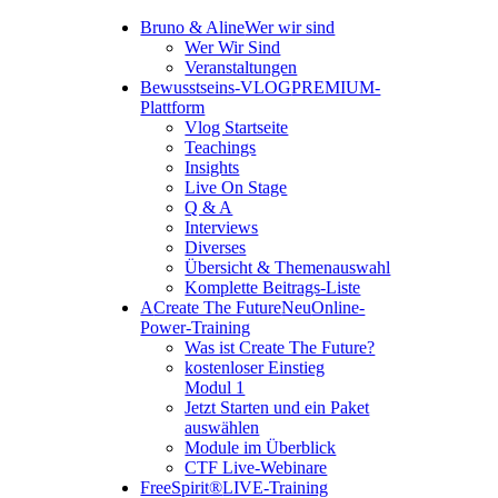
Bruno & Aline
Wer wir sind
Wer Wir Sind
Veranstaltungen
Bewusstseins-VLOG
PREMIUM-
Plattform
Vlog Startseite
Teachings
Insights
Live On Stage
Q & A
Interviews
Diverses
Übersicht & Themenauswahl
Komplette Beitrags-Liste
A
Create The Future
Neu
Online-
Power-Training
Was ist Create The Future?
kostenloser Einstieg
Modul 1
Jetzt Starten und ein Paket
auswählen
Module im Überblick
CTF Live-Webinare
FreeSpirit®
LIVE-Training