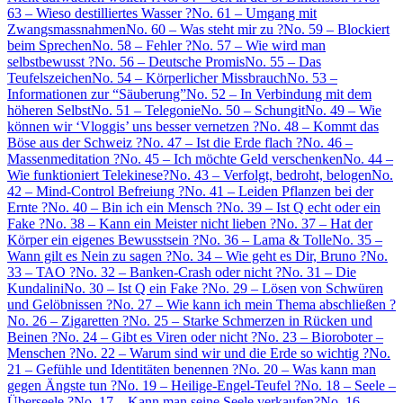
63 – Wieso destilliertes Wasser ?
No. 61 – Umgang mit
Zwangsmassnahmen
No. 60 – Was steht mir zu ?
No. 59 – Blockiert
beim Sprechen
No. 58 – Fehler ?
No. 57 – Wie wird man
selbstbewusst ?
No. 56 – Deutsche Promis
No. 55 – Das
Teufelszeichen
No. 54 – Körperlicher Missbrauch
No. 53 –
Informationen zur “Säuberung”
No. 52 – In Verbindung mit dem
höheren Selbst
No. 51 – Telegonie
No. 50 – Schungit
No. 49 – Wie
können wir ‘Vloggis’ uns besser vernetzen ?
No. 48 – Kommt das
Böse aus der Schweiz ?
No. 47 – Ist die Erde flach ?
No. 46 –
Massenmeditation ?
No. 45 – Ich möchte Geld verschenken
No. 44 –
Wie funktioniert Telekinese?
No. 43 – Verfolgt, bedroht, belogen
No.
42 – Mind-Control Befreiung ?
No. 41 – Leiden Pflanzen bei der
Ernte ?
No. 40 – Bin ich ein Mensch ?
No. 39 – Ist Q echt oder ein
Fake ?
No. 38 – Kann ein Meister nicht lieben ?
No. 37 – Hat der
Körper ein eigenes Bewusstsein ?
No. 36 – Lama & Tolle
No. 35 –
Wann gilt es Nein zu sagen ?
No. 34 – Wie geht es Dir, Bruno ?
No.
33 – TAO ?
No. 32 – Banken-Crash oder nicht ?
No. 31 – Die
Kundalini
No. 30 – Ist Q ein Fake ?
No. 29 – Lösen von Schwüren
und Gelöbnissen ?
No. 27 – Wie kann ich mein Thema abschließen ?
No. 26 – Zigaretten ?
No. 25 – Starke Schmerzen in Rücken und
Beinen ?
No. 24 – Gibt es Viren oder nicht ?
No. 23 – Bioroboter –
Menschen ?
No. 22 – Warum sind wir und die Erde so wichtig ?
No.
21 – Gefühle und Identitäten benennen ?
No. 20 – Was kann man
gegen Ängste tun ?
No. 19 – Heilige-Engel-Teufel ?
No. 18 – Seele –
Überseele ?
No. 17 – Kann man seine Seele verkaufen?
No. 16 –