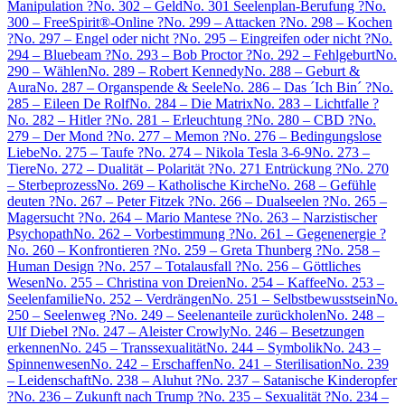
Manipulation ?
No. 302 – Geld
No. 301 Seelenplan-Berufung ?
No.
300 – FreeSpirit®-Online ?
No. 299 – Attacken ?
No. 298 – Kochen
?
No. 297 – Engel oder nicht ?
No. 295 – Eingreifen oder nicht ?
No.
294 – Bluebeam ?
No. 293 – Bob Proctor ?
No. 292 – Fehlgeburt
No.
290 – Wählen
No. 289 – Robert Kennedy
No. 288 – Geburt &
Aura
No. 287 – Organspende & Seele
No. 286 – Das ´Ich Bin´ ?
No.
285 – Eileen De Rolf
No. 284 – Die Matrix
No. 283 – Lichtfalle ?
No. 282 – Hitler ?
No. 281 – Erleuchtung ?
No. 280 – CBD ?
No.
279 – Der Mond ?
No. 277 – Memon ?
No. 276 – Bedingungslose
Liebe
No. 275 – Taufe ?
No. 274 – Nikola Tesla 3-6-9
No. 273 –
Tiere
No. 272 – Dualität – Polarität ?
No. 271 Entrückung ?
No. 270
– Sterbeprozess
No. 269 – Katholische Kirche
No. 268 – Gefühle
deuten ?
No. 267 – Peter Fitzek ?
No. 266 – Dualseelen ?
No. 265 –
Magersucht ?
No. 264 – Mario Mantese ?
No. 263 – Narzistischer
Psychopath
No. 262 – Vorbestimmung ?
No. 261 – Gegenenergie ?
No. 260 – Konfrontieren ?
No. 259 – Greta Thunberg ?
No. 258 –
Human Design ?
No. 257 – Totalausfall ?
No. 256 – Göttliches
Wesen
No. 255 – Christina von Dreien
No. 254 – Kaffee
No. 253 –
Seelenfamilie
No. 252 – Verdrängen
No. 251 – Selbstbewusstsein
No.
250 – Seelenweg ?
No. 249 – Seelenanteile zurückholen
No. 248 –
Ulf Diebel ?
No. 247 – Aleister Crowly
No. 246 – Besetzungen
erkennen
No. 245 – Transsexualität
No. 244 – Symbolik
No. 243 –
Spinnenwesen
No. 242 – Erschaffen
No. 241 – Sterilisation
No. 239
– Leidenschaft
No. 238 – Aluhut ?
No. 237 – Satanische Kinderopfer
?
No. 236 – Zukunft nach Trump ?
No. 235 – Sexualität ?
No. 234 –