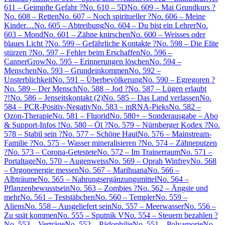
611 – Geimpfte Gefahr ?
No. 610 – 5D
No. 609 – Mai Grundkurs ?
No. 608 – Retten
No. 607 – Noch spiritueller ?
No. 606 – Meine
Kinder…
No. 605 – Abtreibung
No. 604 – Du bist ein Lehrer
No.
603 – Mond
No. 601 – Zähne knirschen
No. 600 – Weisses oder
blaues Licht ?
No. 599 – Gefährliche Kontakte ?
No. 598 – Die Elite
stürzen ?
No. 597 – Fehler beim Erschaffen
No. 596 –
CannerGrow
No. 595 – Erinnerungen löschen
No. 594 –
Menschen
No. 593 – Grundeinkommen
No. 592 –
Unsterblichkeit
No. 591 – Überbevölkerung
No. 590 – Egregoren ?
No. 589 – Der Mensch
No. 588 – Jod ?
No. 587 – Lügen erlaubt
?!
No. 586 – Jenseitskontakt (2)
No. 585 – Das Land verlassen
No.
584 – PCR-Positiv-Negativ
No. 583 – mRNA-Pieks
No. 582 –
Ozon-Therapie
No. 581 – Fluorid
No. 580+ – Sonderausgabe – Abo
& Support-Infos !
No. 580 – Öl ?
No. 579 – Nürnberger Kodex ?
No.
578 – Stabil sein ?
No. 577 – Schöne Haut
No. 576 – Mainstream-
Familie ?
No. 575 – Wasser mineralisieren ?
No. 574 – Zähneputzen
?
No. 573 – Corona-Getestete
No. 572 – Im Trainerraum
No. 571 –
Portaltage
No. 570 – Augenweiss
No. 569 – Oprah Winfrey
No. 568
– Orgonenergie messen
No. 567 – Marihuana
No. 566 –
Albträume
No. 565 – Nahrungsergänzungsmittel
No. 564 –
Pflanzenbewusstsein
No. 563 – Zombies ?
No. 562 – Ängste und
mehr
No. 561 – Teststäbchen
No. 560 – Templer
No. 559 –
Aliens
No. 558 – Ausgeliefert sein
No. 557 – Meerwasser
No. 556 –
Zu spät kommen
No. 555 – Sputnik V
No. 554 – Steuern bezahlen ?
No. 553 – Verträge
No. 552 – Pädophilie
No. 551 – Polyamorie
No.