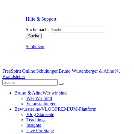
Hilfe & Support
Suche nach:
Schließen
FreeSpirit Online Schulungen
Bruno Würtenberger & Aline N.
Brandstetter
Bruno & Aline
Wer wir sind
Wer Wir Sind
Veranstaltungen
Bewusstseins-VLOG
PREMIUM-Plattform
Vlog Startseite
Teachings
Insights
Live On Stage