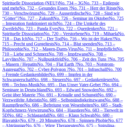
Spirituelle Dissoziation (NEU!)
No. 734 – 3G
No. 733 – Epilepsie
und mehr
No. 732 – Gesundes Essen ?
No. 731 – Herr der Ringe
No.
730 – Verschwörung
No. 729 – Ausserirdische
No. 728 – Sind wir
“Götter”?
No. 727 – Zukunft
No. 726 – Seminar im Oktober
No. 725
– Integration funktioniert nicht
No. 724 – Die Umkehr des
Zweifels
No. 723 – Panda Eyes
No. 722 – Querdenken
No. 721 –
Spirituelle Dissoziation
No. 720 – Verstorbene
No. 719 – Mihaela
No.
718 – Das Ich
No. 717 – Der Tod
No. 716 – Wo ist der Haken?
No.
715 – Precht und Gurgeltests
No. 714 – Blut spenden
No. 713 –
Philosophie
No. 712 – Magen-Darm-Virus
No. 711 – Impfpflicht
No.
710 – Liebe und Schmerz
No. 709 – Impfzwang
No. 708 –
Lavylites
No. 707 – Nullpunktfeld
No. 706 – Zeit des Tuns ?
No. 705
– Masern / Hepatits
No. 704 – Flat Earth ?
No. 703 – Notstrom-
Aggregat
No. 702 – Cyber-Polygon ?
No. 701 – Infraschall
No. 700
– Fremde Gedankenbilder
No. 699 – Impfen in der
Schwangerschaft
No. 698 – Steuern
No. 697 – Gedankenlesen
No.
696 – Techno-Musik
No. 695 – Das Unser Vater-Gebet ?
No. 694 –
Seminare in Deutschland
No. 693 – Edward Snowden
No. 692 –
Geist über Materie ?
No. 691 – Kristalle und Schungit
No. 690 –
Verzweifelte Atheistin
No. 689 – Selbstständigkeitszwang
No. 688 –
Raumpflege
No. 686 – Befreiung von Wesenheiten
No. 685 – Stadt-
Kopfschmerz-Verwirrung
No. 684 – Haustiere
No. 683 – Tierwelt in
5D
No. 682 – Schlaganfall
No. 681 – Klaus Schwab
No. 680 –
Blavatsky
No. 679 – 20 Minuten
No. 678 – Spinnen-Phobie
No. 677
– Abtrünnige
No. 676 – Wirre Therapeuten
No. 675 – Spirulina-