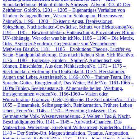
Schockerlebnisse, Hülenfrüchte & Sprossen, Advent, 3D-5D Der
Zeitfaktor, Gold
No. 1201 – 1205 – Eigenartiges Verhalten von
Kindern & Jugendlichen, Wesen im Schlepptau, Herzensweg,
Zähne
No. 1196 – 1200 – Existenz-Angst, Depressionen,
Spiegelung, Nachtschatten-Gewächse, Schutz vor Elektrosmog
No.
1191 – 1195 – Bewusst bleiben, Enttäuschung, Provokativer Bruno,
UN-abhängig, Wer oder was bin ich
No. 1186 – 1190 – Die Matrix,
Orbs, Asperger-Syndrom, Gegenstände von Verstorbenen,
Methylen-Blau
No. 1181 – 1185 – Evolutions-Theorie, Luzifer vs.
Satan, Standpunktänderung, Das macht keinen Sinn, Sich lösen
No.
1176 – 1180 – Epilepsie, Fühlen – Spüren?, Authentisch sein
können, Einschlafen, Aus dem Nähkästchen
No. 1171 – 1175 –
Stechmücken, Hoffnung für Deutschland, Die 5. Herzkammer,
Augen und Leber, Astralreise
No. 1166-1070 – Trainer-Team, Die
Sprache Gottes, Energieraub?, Das Wetter, Brille?
No. 1161-1065 –
100% Fühlen, Seelenaustausch, Ahnenreihe heilen, Werbung,
Ernstgenommen werden
No. 1156-1060 – Vision oder
Wunschtraum, Grabovoi, Geld, Epilespie, Die Zeit nutzen
No. 1151-
1055 – Einsamkeit, Selbstgespräch, Reinkarnation, Frühere Leben
sehen, Feuer
No. 1146 – 1150 – Bewertung loslassen, Das
Germanische Volk, Wesensveränderung, 2 Welten / Tag & Nacht,
Beschuldigungen
No. 1141 – 1145 – Aufwach-Chancen, Das
Malzeichen, Widerstand, FreeSpirit-Wirksamkeit, Kinder
No. 1136 –
1140 – Der Sterbe-Ort, Magnetstimulation, Tetanus, Amputation,
Rettung nur als Kollektiv?
No. 1131 – 1135 – Kurs-Pause, Ausstieg