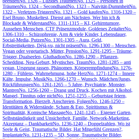
beenden
No. 1326 – Luzides Träumen
No. 1325 – Personen in
Träumen
No. 1324 – Secondhand
No. 1323 – Naivität-Dummheit
No.
1322 – Verletzen-Triggern
No. 1321 – Gold kaufen
No. 1316-1320 –
Esel Bruno, Muskeltest, Dienst am Nächsten, Wer bin ich &
Blockade & Widerstand
No. 1311-1315 – KI, Gehirntumore,
Aussehen Menschen, CTF Präsenzmodule, Goldenes Zeitalter
No.
1306-1310 – Schizophrenie, Arm & viele Kinder, Lebensdauer,
Social-Media, Putzen
No. 1301-1305 – Aura, Geld,
Erbstreitigkeiten, Déjà-vu, nicht präsent
No. 1296-1300 – Menschen,
Vegan oder vegetarisch, Mütter, Pension
No. 1291-1295 – Träume,
Trigger, Dualseelen, Gluthadion
No. 1286-1290 – Pflanzen,
Schedding, Neu-Geburt, Mystisches, Traum
No. 1281-1285 – anti
vegan, Ursprung rassen, Phänomen, Körperempfindung
No. 1276-
1280 – Fühlens, Wahrnehmung, hohe Herz
No. 1271-1274 – Innere
Kälte, Impulse, Musik
No. 1266-1270 – Wunsch, Mädchen/Jungs,
Rückführungen
No. 1261-1265 – 5 Jahre, Psychiatrie, Monster,
Mantren
No. 1256-1260 – Drang und Druck, Kochen mit Alkohol,
Mangel, Tinnitus oder nicht
No. 1251-1255 – Geburtstag feiern,
Transformation, Bierzelt, Anschreien, Folgen
No. 1246-1250 –
Identitäten & Widerstände, Scham & Ego, Spiritismus &
Spiritualität, Komische Massage
No. 1241-1245 – Eigener Garten,
Selbstständigkeit und Unsicherheit, Familie, Network-Marketing,
Akzeptanz – Dankbarkeit
No. 1236-1240 – Doppelzahlen, Wo ist
Seele & Geist, Traumatische Bilder, Hat Mitgefühl Grenzen?,
Implantate
No. 1231-1235 – 5D, Sonne, Traumatische Bilder,