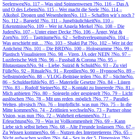
Seelenweg
No. 117 – Was sind Spinnenwesen ?
No. 116 – Das A
und O des Lebens
No. 115 – Wer macht die Seele ?
No. 114 –
Alkohol, Drogen und Wesenheiten
No. 113 – Schaffen wir´s noch ?
No. 112 – Bargeld ?
No. 111 – Jungfräulichkeit
No. 110 –
Erkenntnisse
No. 109 – Wer ist Angela Merkel ?
No. 108 – Die
Juden
No. 107 – Unter einer Decke ?
No. 106 – Ärger, Wut &
Zorn
No. 105 – Tagträume
No. 62 – Selbstverleugnung
No. 104 –
Was geschieht mit… ?
No. 103 – Shakti Pat ?
No. 102 – Wer ist der
Antichrist ?
No. 101 – Die BRD
No. 100 – Hologramme ?
No. 99 –
Plastisch Visualisieren ?
No. 98 – Viren, JA oder NEIN ?
No. 97 –
Luziferische Welt ?
No. 96 – Fussball & Corona ?
No. 95 –
Blutaustausch
No. 94 – Liebe, Suizid & Schuld
No. 93 – Zu viel
Fülle
No. 92 – Rituale
No. 91 – Reptilien
No. 90 – Hypnose
No. 89 –
Selbstmörder
No. 88 – VLOG-Beiträge teilen ?
No. 87 – Süchte
No.
86 – Schuldgefühle
No. 85 – Materielle Gesetze ?
No. 84 – Lügen
?!
No. 83 – Rudolf Steiner
No. 82 – Kontakt zu Innererde ?
No. 81 –
Mich anbieten ?
No. 80 – Spiegeln oder gespiegelt ?
No. 79 – Licht
auslöschen ?
No. 78 – Mit uns reden, möglich ?
No. 77 – Parallel-
Welten, physisch ?
No. 76 – Impfpflicht, was nun ?
No. 75 – In die
Mitte kommen
No. 74 – Zeitlinien wechseln
No. 73 – Partner ohne
Vision, was nun ?
No. 72 – Wahrheit erkennen
No. 71 –
Erleuchtung
No. 70 – Was ist Vollkommenheit ?
No. 69 – Kann
Liebe sich selbst lieben ?
No. 68 – Alte Freunde loslassen ?
No. 67 –
Zu Wissen kommen
No. 66 – Nutzen des Interpretierens ?
No. 65 –
Nicht aufwachen wollen ?
No. 64 – Sex in der 5. Dimension ?
No.