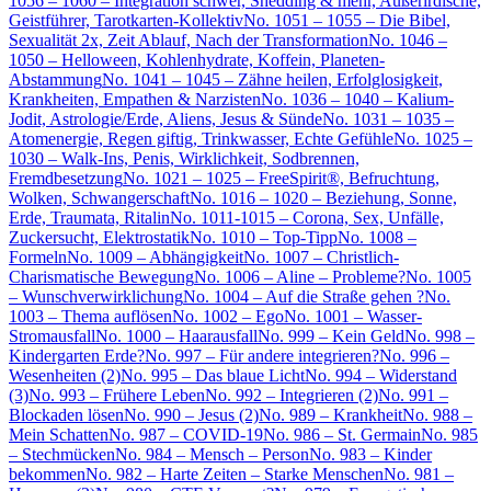
1056 – 1060 – Integration schwer, Shedding & mehr, Außerirdische,
Geistführer, Tarotkarten-Kollektiv
No. 1051 – 1055 – Die Bibel,
Sexualität 2x, Zeit Ablauf, Nach der Transformation
No. 1046 –
1050 – Helloween, Kohlenhydrate, Koffein, Planeten-
Abstammung
No. 1041 – 1045 – Zähne heilen, Erfolglosigkeit,
Krankheiten, Empathen & Narzisten
No. 1036 – 1040 – Kalium-
Jodit, Astrologie/Erde, Aliens, Jesus & Sünde
No. 1031 – 1035 –
Atomenergie, Regen giftig, Trinkwasser, Echte Gefühle
No. 1025 –
1030 – Walk-Ins, Penis, Wirklichkeit, Sodbrennen,
Fremdbesetzung
No. 1021 – 1025 – FreeSpirit®, Befruchtung,
Wolken, Schwangerschaft
No. 1016 – 1020 – Beziehung, Sonne,
Erde, Traumata, Ritalin
No. 1011-1015 – Corona, Sex, Unfälle,
Zuckersucht, Elektrostatik
No. 1010 – Top-Tipp
No. 1008 –
Formeln
No. 1009 – Abhängigkeit
No. 1007 – Christlich-
Charismatische Bewegung
No. 1006 – Aline – Probleme?
No. 1005
– Wunschverwirklichung
No. 1004 – Auf die Straße gehen ?
No.
1003 – Thema auflösen
No. 1002 – Ego
No. 1001 – Wasser-
Stromausfall
No. 1000 – Haarausfall
No. 999 – Kein Geld
No. 998 –
Kindergarten Erde?
No. 997 – Für andere integrieren?
No. 996 –
Wesenheiten (2)
No. 995 – Das blaue Licht
No. 994 – Widerstand
(3)
No. 993 – Frühere Leben
No. 992 – Integrieren (2)
No. 991 –
Blockaden lösen
No. 990 – Jesus (2)
No. 989 – Krankheit
No. 988 –
Mein Schatten
No. 987 – COVID-19
No. 986 – St. Germain
No. 985
– Stechmücken
No. 984 – Mensch – Person
No. 983 – Kinder
bekommen
No. 982 – Harte Zeiten – Starke Menschen
No. 981 –