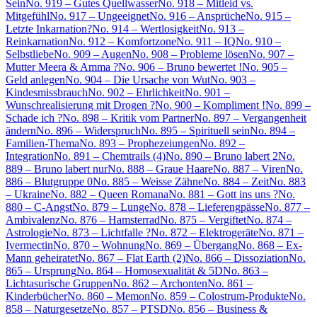
Sein
No. 919 – Gutes Quellwasser
No. 918 – Mitleid vs.
Mitgefühl
No. 917 – Ungeeignet
No. 916 – Ansprüche
No. 915 –
Letzte Inkarnation?
No. 914 – Wertlosigkeit
No. 913 –
Reinkarnation
No. 912 – Komfortzone
No. 911 – IQ
No. 910 –
Selbstliebe
No. 909 – Augen
No. 908 – Probleme lösen
No. 907 –
Mutter Meera & Amma ?
No. 906 – Bruno bewertet !
No. 905 –
Geld anlegen
No. 904 – Die Ursache von Wut
No. 903 –
Kindesmissbrauch
No. 902 – Ehrlichkeit
No. 901 –
Wunschrealisierung mit Drogen ?
No. 900 – Kompliment !
No. 899 –
Schade ich ?
No. 898 – Kritik vom Partner
No. 897 – Vergangenheit
ändern
No. 896 – Widerspruch
No. 895 – Spirituell sein
No. 894 –
Familien-Thema
No. 893 – Prophezeiungen
No. 892 –
Integration
No. 891 – Chemtrails (4)
No. 890 – Bruno labert 2
No.
889 – Bruno labert nur
No. 888 – Graue Haare
No. 887 – Viren
No.
886 – Blutgruppe 0
No. 885 – Weisse Zähne
No. 884 – Zeit
No. 883
– Ukraine
No. 882 – Queen Romana
No. 881 – Gott ins uns ?
No.
880 – C-Angst
No. 879 – Lunge
No. 878 – Lieferengpässe
No. 877 –
Ambivalenz
No. 876 – Hamsterrad
No. 875 – Vergiftet
No. 874 –
Astrologie
No. 873 – Lichtfalle ?
No. 872 – Elektrogeräte
No. 871 –
Ivermectin
No. 870 – Wohnung
No. 869 – Übergang
No. 868 – Ex-
Mann geheiratet
No. 867 – Flat Earth (2)
No. 866 – Dissoziation
No.
865 – Ursprung
No. 864 – Homosexualität & 5D
No. 863 –
Lichtasurische Gruppen
No. 862 – Archonten
No. 861 –
Kinderbücher
No. 860 – Memon
No. 859 – Colostrum-Produkte
No.
858 – Naturgesetze
No. 857 – PTSD
No. 856 – Business &