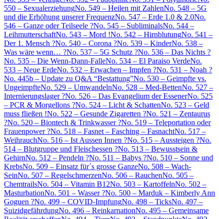
550 – Sexualerziehung
No. 549 – Heilen mit Zahlen
No. 548 – 5G
und die Erhöhung unserer Frequenz
No. 547 – Erde 1.0 & 2.0
No.
546 – Ganze oder Teilseele ?
No. 545 – Subliminals
No. 544 –
Leihmutterschaft
No. 543 – Mord !
No. 542 – Hirnblutung
No. 541 –
Der 1. Mensch ?
No. 540 – Corona ?
No. 539 – Kinder
No. 538 –
Was wäre wenn… ?
No. 537 – 5G Schutz ?
No. 536 – Das Nichts ?
No. 535 – Die Wenn-Dann-Falle
No. 534 – El Paraiso Verde
No.
533 – Neue Erde
No. 532 – Erwachen – Impfen ?
No. 531 – Noah ?
No. 445b – Update zu Q&A “Bestattung”
No. 530 – Geimpfte vs.
Ungeimpfte
No. 529 – Umwandeln
No. 528 – Med-Betten
No. 527 –
Internierungslager ?
No. 526 – Das Evangelium der Essener
No. 525
– PCR & Morgellons ?
No. 524 – Licht & Schatten
No. 523 – Geld
muss fließen !
No. 522 – Gesunde Zigaretten ?
No. 521 – Zentaurus
?
No. 520 – Biontech & Trinkwasser ?
No. 519 – Teleportation oder
Frauenpower ?
No. 518 – Fasnet – Fasching – Fasnacht
No. 517 –
Weihrauch
No. 516 – Ist Aussen Innen ?
No. 515 – Aussteigen ?
No.
514 – Blutgruppe und Fleischessen ?
No. 513 – Bewusstsein &
Gehirn
No. 512 – Pendeln ?
No. 511 – Babys ?
No. 510 – Sonne und
Krebs
No. 509 – Einsatz für´s grosse Ganze
No. 508 – Wach-
Sein
No. 507 – Regelschmerzen
No. 506 – Rauchen
No. 505 –
Chemtrails
No. 504 – Vitamin B12
No. 503 – Kartoffeln
No. 502 –
Masturbation
No. 501 – Wasser ?
No. 500 – Marduk – Kimberly Ann
Goguen ?
No. 499 – COVID-Impfung
No. 498 – Ticks
No. 497 –
Suizidgefährdung
No. 496 – Reinkarnation
No. 495 – Gemeinsame