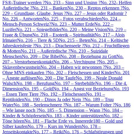
FS®-Trainer werden ?
No. 233 – Sinn und Unsinn ?
No. 232- Helfen
Außerirdische ?
No. 231 – Banken
No. 230 – Reptos erkennen ?
No.
229 – Grundlage, Glaube, Jesus ?
No. 227 – Jesus oder Radomir ?
No. 226 – Antworten
No. 225 – Fotos verabschieden
No. 224 –
Mensch-Person Schweiz?
No. 223 – Mutter Erde
No. 222 –
Luzifer
No. 221 – Spiegelbilder
No. 220 – Meine Vision
No. 219 –
Frage & Übung
No. 218 – Esoterik – Spiritualität
No. 217 – Alois
Irlmaier
No. 216 – Tiere & 5D
No. 215 – Beten
No. 214 – Keltische
Jahreskreisfeste ?
No. 213 – Drachenseele ?
No. 212 – Fruchtfliegen
& Motten
No. 211 – Außerirdische ?
No. 210 – Suizidale
Menschen
No. 209 – Die Bibel
No. 208 – Beziehung zu Gott
No.
207 – Verstorbenenkontakt
No. 206 – Verchipung ?
No. 205 –
Sklavenbewusstsein
No. 204 – Haben wir gewonnen ?
No. 203 –
Ohne MNS einkaufen ?
No. 202 – Fleischessen und Kinder
No. 201
– Ängste auflösen
No. 200 – Die Taufe
No. 199 – Neale Donald
Walsch
No. 198 – Berufung
No. 197 – Sterbehilfe
No. 196 – Die 4.
Dimension
No. 195 – Gold
No. 194 – Angst vor Beziehung
No. 193
– Essen Tiere Tiere ?
No. 192 – Fleischessen
No. 191 –
Reptiloiden
No. 190 – Dinos Ja oder Nein ?
No. 189 – Truu
Water
No. 188 – Seelenschmerz ?
No. 187 – Warum Folter ?
No. 186
– Wie lange noch ?
No. 185 – 5. Dimension – Wann ?
No. 184 –
Kinder & Schöpfersein
No. 183 – Kinder unterstützen
No. 182 –
Töne hören
No. 181 – Flache Erde vs. Innererde
180 – Gold und
Silber kaufen
No. 179 – Kurs im Wundern
No. 178 –
Jenseitskontakte
No. 177 – Reiki
No. 176 – Schlafstörungen und