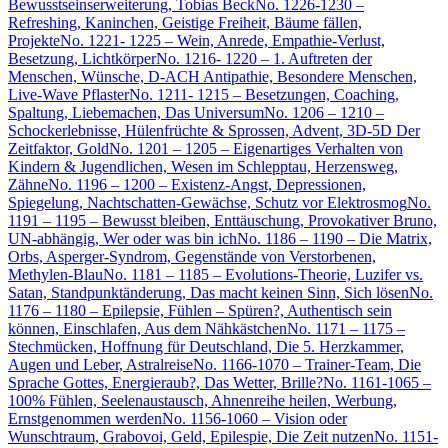
Bewusstseinserweiterung, Tobias Beck
No. 1226-1230 –
Refreshing, Kaninchen, Geistige Freiheit, Bäume fällen,
Projekte
No. 1221- 1225 – Wein, Anrede, Empathie-Verlust,
Besetzung, Lichtkörper
No. 1216- 1220 – 1. Auftreten der
Menschen, Wünsche, D-ACH Antipathie, Besondere Menschen,
Live-Wave Pflaster
No. 1211- 1215 – Besetzungen, Coaching,
Spaltung, Liebemachen, Das Universum
No. 1206 – 1210 –
Schockerlebnisse, Hülenfrüchte & Sprossen, Advent, 3D-5D Der
Zeitfaktor, Gold
No. 1201 – 1205 – Eigenartiges Verhalten von
Kindern & Jugendlichen, Wesen im Schlepptau, Herzensweg,
Zähne
No. 1196 – 1200 – Existenz-Angst, Depressionen,
Spiegelung, Nachtschatten-Gewächse, Schutz vor Elektrosmog
No.
1191 – 1195 – Bewusst bleiben, Enttäuschung, Provokativer Bruno,
UN-abhängig, Wer oder was bin ich
No. 1186 – 1190 – Die Matrix,
Orbs, Asperger-Syndrom, Gegenstände von Verstorbenen,
Methylen-Blau
No. 1181 – 1185 – Evolutions-Theorie, Luzifer vs.
Satan, Standpunktänderung, Das macht keinen Sinn, Sich lösen
No.
1176 – 1180 – Epilepsie, Fühlen – Spüren?, Authentisch sein
können, Einschlafen, Aus dem Nähkästchen
No. 1171 – 1175 –
Stechmücken, Hoffnung für Deutschland, Die 5. Herzkammer,
Augen und Leber, Astralreise
No. 1166-1070 – Trainer-Team, Die
Sprache Gottes, Energieraub?, Das Wetter, Brille?
No. 1161-1065 –
100% Fühlen, Seelenaustausch, Ahnenreihe heilen, Werbung,
Ernstgenommen werden
No. 1156-1060 – Vision oder
Wunschtraum, Grabovoi, Geld, Epilespie, Die Zeit nutzen
No. 1151-