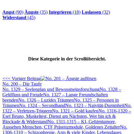
Angst
(90)
Ängste
(35)
Integrieren
(18)
Loslassen
(32)
Widerstand
(45)
Diese Kategorie in der Scrollübersicht.
<<< Voriger Beitrag
No. 200 – Die Taufe
No. 1329 – Seelenplan und Bewusstseinsforschung
No. 1328 –
Geldfluss und Freude
No. 1327 – Lange Freundschaften
beenden
No. 1326 – Luzides Träumen
No. 1325 – Personen in
Träumen
No. 1324 – Secondhand
No. 1323 – Naivität-Dummheit
No.
1322 – Verletzen-Triggern
No. 1321 – Gold kaufen
No. 1316-1320 –
Esel Bruno, Muskeltest, Dienst am Nächsten, Wer bin ich &
Blockade & Widerstand
No. 1311-1315 – KI, Gehirntumore,
Aussehen Menschen, CTF Präsenzmodule, Goldenes Zeitalter
No.
1306-1310 – Schizophrenie, Arm & viele Kinder, Lebensdauer,