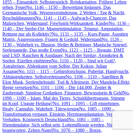
1055 – Einsamkeit, Selbstgespräch, Reinkarnation, Frühere Leben
sehen, Feuer
No. 1146 – 1150 – Bewertung loslassen, Das
Germanische Volk, Wesensveränderung, 2 Welten / Tag & Nacht,
Beschuldigungen
No. 1141 – 1145 – Aufwach-Chancen, Das
Malzeichen, Widerstand, FreeSpirit-Wirksamkeit, Kinder
No. 1136 –
1140 – Der Sterbe-Ort, Magnetstimulation, Tetanus, Amputation,
Rettung nur als Kollektiv?
No. 1131 – 1135 – Kurs-Pause, Ausstieg
Matrix, Aggressionen, Fragen & Geduld, Widerstand
No. 1126 –
1130 – Wahrheit vs. Illusion, Heiler & Betrüger, Magische Spiegel,
Seelenanteile, Das große Event
No. 1121 – 1125 – Ibogain, DMT
und LSD, Rauchen & Ausdauer, Nach der Spritze, Atomkrieg &
Seelen, Eizellen einfrieren
No. 1116 – 1120 – Sind wir Gott?,
Astralreisen, Ablenkung vom Selbst, Der Kokon, Julian
Assange
No. 1111 – 1115 – Gehirnforschung, Pubertät, Handysucht,
Abhängigkeiten, Selbstverletzung
No. 1106 – 1110 – Satelliten &
Elon Musk, Seelendiebstahl, Tod & Alleinsein, Der Mandela-Effekt,
Berge versetzen
No. 1101 – 1106 – Die 144.000, Zepter &
Zauberstab, Sinnlose Gedanken, Finanzen, Bewusstsein & Geld
No.
1096 – 1100 – Islam, Mal des Tieres, Schuldübertragung, Stimme
im Kopf, Ungute Heilung?
No. 1091 – 1095 – Gift einnehmen,
Healy, Cannabis, Wahrheit, Tätowierung
No. 1085 – 1090 –
Transformation verpasst, Einstein, Herztransplantation, Verletzendes
Verhalten, Königreich Deutschland
No. 1081 – 1085 –
Hirnstimulator, Sich selbst sein, Lottomillionär werden, Nicht
beantworten, Zehen-Nagel
No. 1076 – 1080 – Borax,