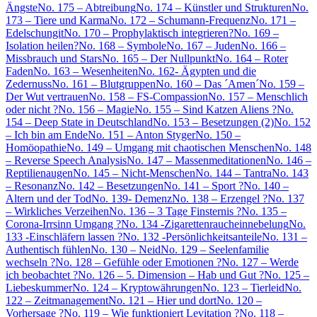
Ängste
No. 175 – Abtreibung
No. 174 – Künstler und Strukturen
No.
173 – Tiere und Karma
No. 172 – Schumann-Frequenz
No. 171 –
Edelschungit
No. 170 – Prophylaktisch integrieren?
No. 169 –
Isolation heilen?
No. 168 – Symbole
No. 167 – Juden
No. 166 –
Missbrauch und Stars
No. 165 – Der Nullpunkt
No. 164 – Roter
Faden
No. 163 – Wesenheiten
No. 162- Ägypten und die
Zedernuss
No. 161 – Blutgruppen
No. 160 – Das ´Amen´
No. 159 –
Der Wut vertrauen
No. 158 – FS-Compassion
No. 157 – Menschlich
oder nicht ?
No. 156 – Magie
No. 155 – Sind Katzen Aliens ?
No.
154 – Deep State in Deutschland
No. 153 – Besetzungen (2)
No. 152
– Ich bin am Ende
No. 151 – Anton Styger
No. 150 –
Homöopathie
No. 149 – Umgang mit chaotischen Menschen
No. 148
– Reverse Speech Analysis
No. 147 – Massenmeditationen
No. 146 –
Reptilienaugen
No. 145 – Nicht-Menschen
No. 144 – Tantra
No. 143
– Resonanz
No. 142 – Besetzungen
No. 141 – Sport ?
No. 140 –
Altern und der Tod
No. 139- Demenz
No. 138 – Erzengel ?
No. 137
– Wirkliches Verzeihen
No. 136 – 3 Tage Finsternis ?
No. 135 –
Corona-Irrsinn Umgang ?
No. 134 -Zigarettenraucheinnebelung
No.
133 -Einschläfern lassen ?
No. 132 -Persönlichkeitsanteile
No. 131 –
Authentisch fühlen
No. 130 – Neid
No. 129 – Seelenfamilie
wechseln ?
No. 128 – Gefühle oder Emotionen ?
No. 127 – Werde
ich beobachtet ?
No. 126 – 5. Dimension – Hab und Gut ?
No. 125 –
Liebeskummer
No. 124 – Kryptowährungen
No. 123 – Tierleid
No.
122 – Zeitmanagement
No. 121 – Hier und dort
No. 120 –
Vorhersage ?
No. 119 – Wie funktioniert Levitation ?
No. 118 –