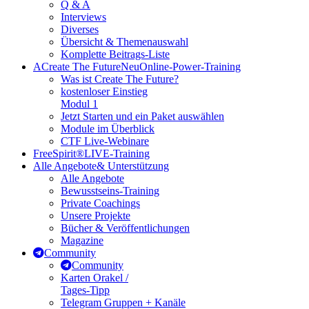
Q & A
Interviews
Diverses
Übersicht & Themenauswahl
Komplette Beitrags-Liste
A
Create The Future
Neu
Online-Power-Training
Was ist Create The Future?
kostenloser Einstieg
Modul 1
Jetzt Starten und ein Paket auswählen
Module im Überblick
CTF Live-Webinare
FreeSpirit®
LIVE-Training
Alle Angebote
& Unterstützung
Alle Angebote
Bewusstseins-Training
Private Coachings
Unsere Projekte
Bücher & Veröffentlichungen
Magazine
Community
Community
Karten Orakel /
Tages-Tipp
Telegram Gruppen + Kanäle