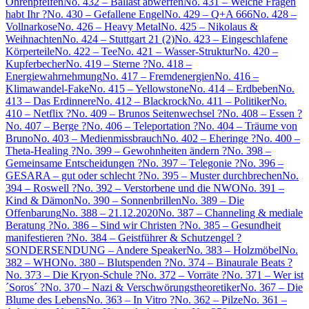
Ohrenpfeifen
No. 432 – Ballast abwerfen
No. 431 – Welche Fragen
habt Ihr ?
No. 430 – Gefallene Engel
No. 429 – Q+A 666
No. 428 –
Vollnarkose
No. 426 – Heavy Metal
No. 425 – Nikolaus &
Weihnachten
No. 424 – Stuttgart 21 (2)
No. 423 – Eingeschlafene
Körperteile
No. 422 – Tee
No. 421 – Wasser-Struktur
No. 420 –
Kupferbecher
No. 419 – Sterne ?
No. 418 –
Energiewahrnehmung
No. 417 – Fremdenergien
No. 416 –
Klimawandel-Fake
No. 415 – Yellowstone
No. 414 – Erdbeben
No.
413 – Das Erdinnere
No. 412 – Blackrock
No. 411 – Politiker
No.
410 – Netflix ?
No. 409 – Brunos Seitenwechsel ?
No. 408 – Essen ?
No. 407 – Berge ?
No. 406 – Teleportation ?
No. 404 – Träume von
Bruno
No. 403 – Medienmissbrauch
No. 402 – Eheringe ?
No. 400 –
Theta-Healing ?
No. 399 – Gewohnheiten ändern ?
No. 398 –
Gemeinsame Entscheidungen ?
No. 397 – Telegonie ?
No. 396 –
GESARA – gut oder schlecht ?
No. 395 – Muster durchbrechen
No.
394 – Roswell ?
No. 392 – Verstorbene und die NWO
No. 391 –
Kind & Dämon
No. 390 – Sonnenbrillen
No. 389 – Die
Offenbarung
No. 388 – 21.12.2020
No. 387 – Channeling & mediale
Beratung ?
No. 386 – Sind wir Christen ?
No. 385 – Gesundheit
manifestieren ?
No. 384 – Geistführer & Schutzengel ?
SONDERSENDUNG – Andere Speaker
No. 383 – Holzmöbel
No.
382 – WHO
No. 380 – Blutspenden ?
No. 374 – Binaurale Beats ?
No. 373 – Die Kryon-Schule ?
No. 372 – Vorräte ?
No. 371 – Wer ist
´Soros´ ?
No. 370 – Nazi & Verschwörungstheoretiker
No. 367 – Die
Blume des Lebens
No. 363 – In Vitro ?
No. 362 – Pilze
No. 361 –