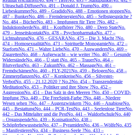
Realität erschaffen
No. 494 – Tiere
No. 493 – Standpunkte
No. 492 –
Ultraschall-Diffuser
No. 491 – Donald J. Trump
No. 490 –
Liebeskummer
No. 489 – Gradido
No. 488 – Emotionen stoppen
No.
487 – Bunker
No. 486 – Fremdenergien
No. 485 – Selbstgespräche ?
No. 484 – Bücher
No. 483 – Impfungen für Tiere ?
No. 482 –
Induktionsherde
No. 481 – Kopfhörer ?
No. 480 – Deep State
No.
479 – Jenseitskontakt
No. 478 – Psychopharmaka
No. 477 –
Lichtnahrung
No. 476 – GESARA
No. 475 – Die 3. Macht ?
No.
474 – Homosexualität
No. 473 – Spirituelle Monogamie
No. 472 –
Starforts
No. 471 – Wahre Liebe
No. 470 – Auswandern
No. 469 –
Zigaretten
No. 468 – Aufgewacht – wie weiter ?
No. 467 – Gesunde
Widerstände
No. 466 – Ü statt i
No. 465 – Trauer
No. 464 –
Blutverlust
No. 463 – Zukunft
No. 462 – Massage
No. 461 –
Fremdschämen
No. 460 – FLY-2021
No. 459 – Belogen
No. 458 –
Zimmerpflanzen
No. 457 – Kornkreise
No. 456 – Silvester-
Verbot
No. 455 – 21.12.2020 ? No.2
No. 454 – Transzendentale
Meditation
No. 453 – Politiker und ihre Show ?
No. 452 –
Aggression
No. 451 – Das Salz in den Meeren ?
No. 450 – COVID-
Impfung ?
No. 449 – Die FreeSpirit-Farbe ?
No. 448 – Niedere
Wesen sehen ?
No. 447 – Augenzwinkern ?
No. 446 – Anabiose
No.
445 – Bestattung
No. 444 – PCR-Test
No. 443 – Seelenlose Tiere
No.
442 – Das Mittelalter und die Pest
No. 441 – Waldorfschule
No. 440
– Organspende
No. 439 – Konisation
No. 438 –
Schöpferbewusstsein
No. 437 – Pyramiden
No. 436 – Wölfe
No. 435
– Manifestieren
No. 434 – Business-Seele ?
No. 433 –