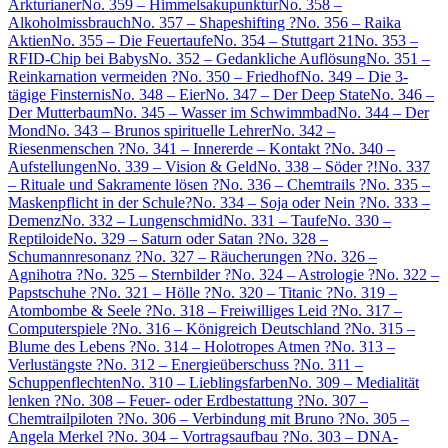
Arkturianer
No. 359 – Himmelsakupunktur
No. 358 –
Alkoholmissbrauch
No. 357 – Shapeshifting ?
No. 356 – Raika
Aktien
No. 355 – Die Feuertaufe
No. 354 – Stuttgart 21
No. 353 –
RFID-Chip bei Babys
No. 352 – Gedankliche Auflösung
No. 351 –
Reinkarnation vermeiden ?
No. 350 – Friedhof
No. 349 – Die 3-
tägige Finsternis
No. 348 – Eier
No. 347 – Der Deep State
No. 346 –
Der Mutterbaum
No. 345 – Wasser im Schwimmbad
No. 344 – Der
Mond
No. 343 – Brunos spirituelle Lehrer
No. 342 –
Riesenmenschen ?
No. 341 – Innererde – Kontakt ?
No. 340 –
Aufstellungen
No. 339 – Vision & Geld
No. 338 – Söder ?!
No. 337
– Rituale und Sakramente lösen ?
No. 336 – Chemtrails ?
No. 335 –
Maskenpflicht in der Schule?
No. 334 – Soja oder Nein ?
No. 333 –
Demenz
No. 332 – Lungenschmid
No. 331 – Taufe
No. 330 –
Reptiloide
No. 329 – Saturn oder Satan ?
No. 328 –
Schumannresonanz ?
No. 327 – Räucherungen ?
No. 326 –
Agnihotra ?
No. 325 – Sternbilder ?
No. 324 – Astrologie ?
No. 322 –
Papstschuhe ?
No. 321 – Hölle ?
No. 320 – Titanic ?
No. 319 –
Atombombe & Seele ?
No. 318 – Freiwilliges Leid ?
No. 317 –
Computerspiele ?
No. 316 – Königreich Deutschland ?
No. 315 –
Blume des Lebens ?
No. 314 – Holotropes Atmen ?
No. 313 –
Verlustängste ?
No. 312 – Energieüberschuss ?
No. 311 –
Schuppenflechten
No. 310 – Lieblingsfarben
No. 309 – Medialität
lenken ?
No. 308 – Feuer- oder Erdbestattung ?
No. 307 –
Chemtrailpiloten ?
No. 306 – Verbindung mit Bruno ?
No. 305 –
Angela Merkel ?
No. 304 – Vortragsaufbau ?
No. 303 – DNA-