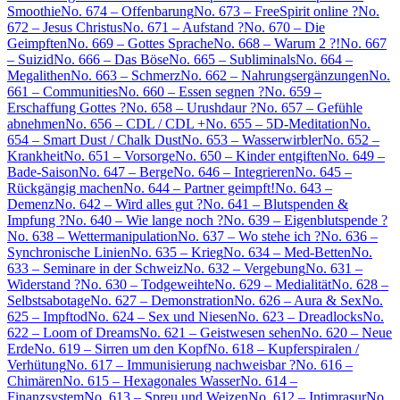
Smoothie
No. 674 – Offenbarung
No. 673 – FreeSpirit online ?
No.
672 – Jesus Christus
No. 671 – Aufstand ?
No. 670 – Die
Geimpften
No. 669 – Gottes Sprache
No. 668 – Warum 2 ?!
No. 667
– Suizid
No. 666 – Das Böse
No. 665 – Subliminals
No. 664 –
Megalithen
No. 663 – Schmerz
No. 662 – Nahrungsergänzungen
No.
661 – Communities
No. 660 – Essen segnen ?
No. 659 –
Erschaffung Gottes ?
No. 658 – Urushdaur ?
No. 657 – Gefühle
abnehmen
No. 656 – CDL / CDL +
No. 655 – 5D-Meditation
No.
654 – Smart Dust / Chalk Dust
No. 653 – Wasserwirbler
No. 652 –
Krankheit
No. 651 – Vorsorge
No. 650 – Kinder entgiften
No. 649 –
Bade-Saison
No. 647 – Berge
No. 646 – Integrieren
No. 645 –
Rückgängig machen
No. 644 – Partner geimpft!
No. 643 –
Demenz
No. 642 – Wird alles gut ?
No. 641 – Blutspenden &
Impfung ?
No. 640 – Wie lange noch ?
No. 639 – Eigenblutspende ?
No. 638 – Wettermanipulation
No. 637 – Wo stehe ich ?
No. 636 –
Synchronische Linien
No. 635 – Krieg
No. 634 – Med-Betten
No.
633 – Seminare in der Schweiz
No. 632 – Vergebung
No. 631 –
Widerstand ?
No. 630 – Todgeweihte
No. 629 – Medialität
No. 628 –
Selbstsabotage
No. 627 – Demonstration
No. 626 – Aura & Sex
No.
625 – Impftod
No. 624 – Sex und Niesen
No. 623 – Dreadlocks
No.
622 – Loom of Dreams
No. 621 – Geistwesen sehen
No. 620 – Neue
Erde
No. 619 – Sirren um den Kopf
No. 618 – Kupferspiralen /
Verhütung
No. 617 – Immunisierung nachweisbar ?
No. 616 –
Chimären
No. 615 – Hexagonales Wasser
No. 614 –
Finanzsystem
No. 613 – Spreu und Weizen
No. 612 – Intimrasur
No.