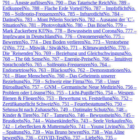
791 – Ängste auflösen
No. 790 – Das Tatarische Reich
No. 789 –
Erdkuppel
No. 788 – Flache Erde Vorteil?
No. 787 – Impfpflicht
No.
786 – Solfeggio-Frequenzen
No. 785 – Infrarotlicht
No. 784 –
Dating
No. 783 – Mont Pélerin Society
No. 782 – Ausgang der `C´-
Situation
No. 781 – Photovoltaik
No. 780 – Das Böse
No. 779 –
Mark Zuckerberg KI?
No. 778 – Bewusstsein und Corona
No. 777 –
Impfzwang in Deutschland
No. 776 – Orgonenergie
No. 775 –
Bewerten
No. 774 – Den Boden verlieren
No. 773 – Verstorbene
(2)
No. 772 – Miswäk / Siwäk
No. 771 – Klimawandel
No. 770 –
Die ´Reisenden´
No. 769 – Beziehung und Gleichschwingung
No.
768 – The 6th Sense
No. 767 – Energie-Preise
No. 766 – Intuitiver
Sprachcode
No. 765 – Solfeggio-Frequenzen
No. 764 –
Endometriose
No. 763 – Blackout
No. 762 – Demonstrationen
No.
761 – Blaue Menschen
No. 760 – Das Geheimnis unserer
Beziehung
No. 759 – Schweiz eine Firma?
No. 758 – Unser
Büroalltag
No. 757 – GNM – Germanische Neue Medizin
No. 756 –
Problem oder Lösung?
No. 755 – Licht-Pupille?
No. 754 – Wespen,
Bienen & Fliegen
No. 753 – Bewertung vs. Feststellung
No. 752 –
Zertifikatspflicht Schweiz
No. 751 – Feuerbestattung
No. 750 –
Sehnsucht nach Zuhause
No. 749 – Optimaler Schutz
No. 748 –
Kinder & Tiere
No. 747 – Tamera
No. 746 – Bewusstsein
No. 745 –
Brustkrebs
No. 744 – Waisenkinder
No. 743 – Seele Verkaufen
No.
742 – Leberflecken & Muttermale
No. 741 – Young Living
No. 740
– Spaltung
No. 739 – Was Bruno bewegt
No. 738 – Was Aline
bewegt
No. 736 – COVID-Test
No. 737 – Liebe
No. 735 –