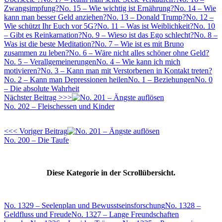
Zwangsimpfung?
No. 15 – Wie wichtig ist Ernährung?
No. 14 – Wie
kann man besser Geld anziehen?
No. 13 – Donald Trump?
No. 12 –
Wie schützt Ihr Euch vor 5G?
No. 11 – Was ist Weiblichkeit?
No. 10
– Gibt es Reinkarnation?
No. 9 – Wieso ist das Ego schlecht?
No. 8 –
Was ist die beste Meditation?
No. 7 – Wie ist es mit Bruno
zusammen zu leben?
No. 6 – Wäre nicht alles schöner ohne Geld?
No. 5 – Verallgemeinerungen
No. 4 – Wie kann ich mich
motivieren?
No. 3 – Kann man mit Verstorbenen in Kontakt treten?
No. 2 – Kann man Depressionen heilen
No. 1 – Beziehungen
No. 0
– Die absolute Wahrheit
Nächster Beitrag >>>
No. 202 – Fleischessen und Kinder
<<< Voriger Beitrag
No. 200 – Die Taufe
Diese Kategorie in der Scrollübersicht.
No. 1329 – Seelenplan und Bewusstseinsforschung
No. 1328 –
Geldfluss und Freude
No. 1327 – Lange Freundschaften