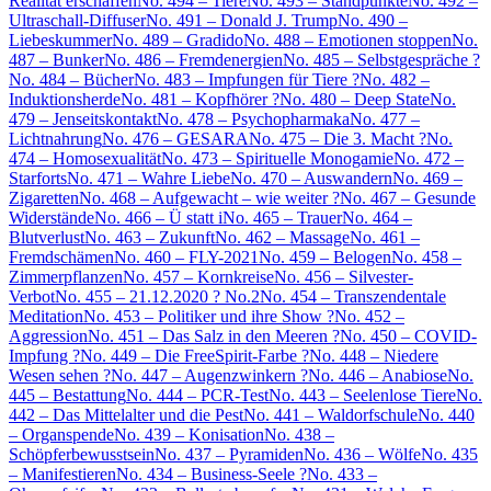
Realität erschaffen
No. 494 – Tiere
No. 493 – Standpunkte
No. 492 –
Ultraschall-Diffuser
No. 491 – Donald J. Trump
No. 490 –
Liebeskummer
No. 489 – Gradido
No. 488 – Emotionen stoppen
No.
487 – Bunker
No. 486 – Fremdenergien
No. 485 – Selbstgespräche ?
No. 484 – Bücher
No. 483 – Impfungen für Tiere ?
No. 482 –
Induktionsherde
No. 481 – Kopfhörer ?
No. 480 – Deep State
No.
479 – Jenseitskontakt
No. 478 – Psychopharmaka
No. 477 –
Lichtnahrung
No. 476 – GESARA
No. 475 – Die 3. Macht ?
No.
474 – Homosexualität
No. 473 – Spirituelle Monogamie
No. 472 –
Starforts
No. 471 – Wahre Liebe
No. 470 – Auswandern
No. 469 –
Zigaretten
No. 468 – Aufgewacht – wie weiter ?
No. 467 – Gesunde
Widerstände
No. 466 – Ü statt i
No. 465 – Trauer
No. 464 –
Blutverlust
No. 463 – Zukunft
No. 462 – Massage
No. 461 –
Fremdschämen
No. 460 – FLY-2021
No. 459 – Belogen
No. 458 –
Zimmerpflanzen
No. 457 – Kornkreise
No. 456 – Silvester-
Verbot
No. 455 – 21.12.2020 ? No.2
No. 454 – Transzendentale
Meditation
No. 453 – Politiker und ihre Show ?
No. 452 –
Aggression
No. 451 – Das Salz in den Meeren ?
No. 450 – COVID-
Impfung ?
No. 449 – Die FreeSpirit-Farbe ?
No. 448 – Niedere
Wesen sehen ?
No. 447 – Augenzwinkern ?
No. 446 – Anabiose
No.
445 – Bestattung
No. 444 – PCR-Test
No. 443 – Seelenlose Tiere
No.
442 – Das Mittelalter und die Pest
No. 441 – Waldorfschule
No. 440
– Organspende
No. 439 – Konisation
No. 438 –
Schöpferbewusstsein
No. 437 – Pyramiden
No. 436 – Wölfe
No. 435
– Manifestieren
No. 434 – Business-Seele ?
No. 433 –