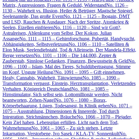
Matrix, Aggressionen, Fragen & Geduld, Widerstand
No. 1126 –
1130 – Wahrheit vs. Illusion, Heiler & Betrüger, Magische Spiegel,
Seelenanteile, Das große Event
No. 1121 – 1125 – Ibogain, DMT
und LSD, Rauchen & Ausdauer, Nach der Spritze, Atomkrieg &
Seelen, Eizellen einfrieren
No. 1116 – 1120 – Sind wir Gott?,
Astralreisen, Ablenkung vom Selbst, Der Kokon, Julian
Assange
No. 1111 – 1115 – Gehirnforschung, Pubertät, Handysucht,
Abhängigkeiten, Selbstverletzung
No. 1106 – 1110 – Satelliten &
Elon Musk, Seelendiebstahl, Tod & Alleinsein, Der Mandela-Effekt,
Berge versetzen
No. 1101 – 1106 – Die 144.000, Zepter &
Zauberstab, Sinnlose Gedanken, Finanzen, Bewusstsein & Geld
No.
1096 – 1100 – Islam, Mal des Tieres, Schuldübertragung, Stimme
im Kopf, Ungute Heilung?
No. 1091 – 1095 – Gift einnehmen,
Healy, Cannabis, Wahrheit, Tätowierung
No. 1085 – 1090 –
Transformation verpasst, Einstein, Herztransplantation, Verletzendes
Verhalten, Königreich Deutschland
No. 1081 – 1085 –
Hirnstimulator, Sich selbst sein, Lottomillionär werden, Nicht
beantworten, Zehen-Nagel
No. 1076 – 1080 – Borax,
Körperbehaarung, Lügen, Todesangst, In Klinik gehen
No. 1071 –
1075 – Ausstrahlung, Dimensionen & Innererde, Tod durch
Integration, Strichmännchen, Bräuche
No. 1066 – 1070 – Plejader,
Kein Ziel haben, Lebensplan erfüllen, Licht nach dem Tod,
Wahrnehmung
No. 1061 – 1065 – Zu sich stehen, Letzte
Inkarnation, Verstorbene, Ivo Sasek / KLA-TV, Sonnenkult
No.