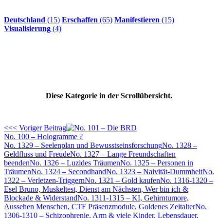
Deutschland
(15)
Erschaffen
(65)
Manifestieren
(15)
Visualisierung
(4)
Diese Kategorie in der Scrollübersicht.
<<< Voriger Beitrag
No. 100 – Hologramme ?
No. 1329 – Seelenplan und Bewusstseinsforschung
No. 1328 –
Geldfluss und Freude
No. 1327 – Lange Freundschaften
beenden
No. 1326 – Luzides Träumen
No. 1325 – Personen in
Träumen
No. 1324 – Secondhand
No. 1323 – Naivität-Dummheit
No.
1322 – Verletzen-Triggern
No. 1321 – Gold kaufen
No. 1316-1320 –
Esel Bruno, Muskeltest, Dienst am Nächsten, Wer bin ich &
Blockade & Widerstand
No. 1311-1315 – KI, Gehirntumore,
Aussehen Menschen, CTF Präsenzmodule, Goldenes Zeitalter
No.
1306-1310 – Schizophrenie, Arm & viele Kinder, Lebensdauer,