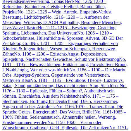
Bewusstseinserweiterung, Tobias Beck
No. 1226-1230 –
Refreshing, Kaninchen, Geistige Freiheit, Bäume fällen,
Projekte
No. 1221- 1225 – Wein, Anrede, Empathie-Verlust,
Besetzung, Lichtkörper
No. 1216- 1220 – 1. Auftreten der
Menschen, Wünsche, D-ACH Antipathie, Besondere Menschen,
Live-Wave Pflaster
No. 1211- 1215 – Besetzungen, Coaching,
Spaltung, Liebemachen, Das Universum
No. 1206 – 1210 –
Schockerlebnisse, Hülenfrüchte & Sprossen, Advent, 3D-5D Der
Zeitfaktor, Gold
No. 1201 – 1205 – Eigenartiges Verhalten von
Kindern & Jugendlichen, Wesen im Schlepptau, Herzensweg,
Zähne
No. 1196 – 1200 – Existenz-Angst, Depressionen,
Spiegelung, Nachtschatten-Gewächse, Schutz vor Elektrosmog
No.
1191 – 1195 – Bewusst bleiben, Enttäuschung, Provokativer Bruno,
UN-abhängig, Wer oder was bin ich
No. 1186 – 1190 – Die Matrix,
Orbs, Asperger-Syndrom, Gegenstände von Verstorbenen,
Methylen-Blau
No. 1181 – 1185 – Evolutions-Theorie, Luzifer vs.
Satan, Standpunktänderung, Das macht keinen Sinn, Sich lösen
No.
1176 – 1180 – Epilepsie, Fühlen – Spüren?, Authentisch sein
können, Einschlafen, Aus dem Nähkästchen
No. 1171 – 1175 –
Stechmücken, Hoffnung für Deutschland, Die 5. Herzkammer,
Augen und Leber, Astralreise
No. 1166-1070 – Trainer-Team, Die
Sprache Gottes, Energieraub?, Das Wetter, Brille?
No. 1161-1065 –
100% Fühlen, Seelenaustausch, Ahnenreihe heilen, Werbung,
Ernstgenommen werden
No. 1156-1060 – Vision oder
Wunschtraum, Grabovoi, Geld, Epilespie, Die Zeit nutzen
No. 1151-