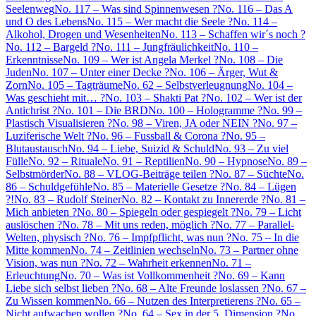
Seelenweg
No. 117 – Was sind Spinnenwesen ?
No. 116 – Das A
und O des Lebens
No. 115 – Wer macht die Seele ?
No. 114 –
Alkohol, Drogen und Wesenheiten
No. 113 – Schaffen wir´s noch ?
No. 112 – Bargeld ?
No. 111 – Jungfräulichkeit
No. 110 –
Erkenntnisse
No. 109 – Wer ist Angela Merkel ?
No. 108 – Die
Juden
No. 107 – Unter einer Decke ?
No. 106 – Ärger, Wut &
Zorn
No. 105 – Tagträume
No. 62 – Selbstverleugnung
No. 104 –
Was geschieht mit… ?
No. 103 – Shakti Pat ?
No. 102 – Wer ist der
Antichrist ?
No. 101 – Die BRD
No. 100 – Hologramme ?
No. 99 –
Plastisch Visualisieren ?
No. 98 – Viren, JA oder NEIN ?
No. 97 –
Luziferische Welt ?
No. 96 – Fussball & Corona ?
No. 95 –
Blutaustausch
No. 94 – Liebe, Suizid & Schuld
No. 93 – Zu viel
Fülle
No. 92 – Rituale
No. 91 – Reptilien
No. 90 – Hypnose
No. 89 –
Selbstmörder
No. 88 – VLOG-Beiträge teilen ?
No. 87 – Süchte
No.
86 – Schuldgefühle
No. 85 – Materielle Gesetze ?
No. 84 – Lügen
?!
No. 83 – Rudolf Steiner
No. 82 – Kontakt zu Innererde ?
No. 81 –
Mich anbieten ?
No. 80 – Spiegeln oder gespiegelt ?
No. 79 – Licht
auslöschen ?
No. 78 – Mit uns reden, möglich ?
No. 77 – Parallel-
Welten, physisch ?
No. 76 – Impfpflicht, was nun ?
No. 75 – In die
Mitte kommen
No. 74 – Zeitlinien wechseln
No. 73 – Partner ohne
Vision, was nun ?
No. 72 – Wahrheit erkennen
No. 71 –
Erleuchtung
No. 70 – Was ist Vollkommenheit ?
No. 69 – Kann
Liebe sich selbst lieben ?
No. 68 – Alte Freunde loslassen ?
No. 67 –
Zu Wissen kommen
No. 66 – Nutzen des Interpretierens ?
No. 65 –
Nicht aufwachen wollen ?
No. 64 – Sex in der 5. Dimension ?
No.