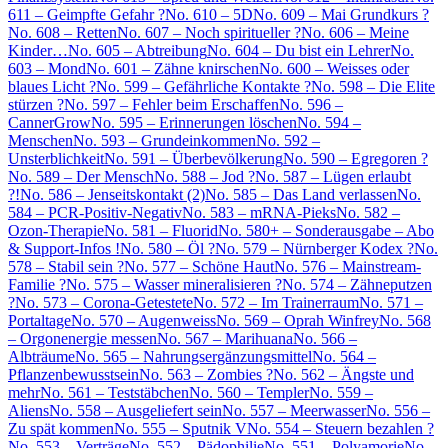
611 – Geimpfte Gefahr ?
No. 610 – 5D
No. 609 – Mai Grundkurs ?
No. 608 – Retten
No. 607 – Noch spiritueller ?
No. 606 – Meine
Kinder…
No. 605 – Abtreibung
No. 604 – Du bist ein Lehrer
No.
603 – Mond
No. 601 – Zähne knirschen
No. 600 – Weisses oder
blaues Licht ?
No. 599 – Gefährliche Kontakte ?
No. 598 – Die Elite
stürzen ?
No. 597 – Fehler beim Erschaffen
No. 596 –
CannerGrow
No. 595 – Erinnerungen löschen
No. 594 –
Menschen
No. 593 – Grundeinkommen
No. 592 –
Unsterblichkeit
No. 591 – Überbevölkerung
No. 590 – Egregoren ?
No. 589 – Der Mensch
No. 588 – Jod ?
No. 587 – Lügen erlaubt
?!
No. 586 – Jenseitskontakt (2)
No. 585 – Das Land verlassen
No.
584 – PCR-Positiv-Negativ
No. 583 – mRNA-Pieks
No. 582 –
Ozon-Therapie
No. 581 – Fluorid
No. 580+ – Sonderausgabe – Abo
& Support-Infos !
No. 580 – Öl ?
No. 579 – Nürnberger Kodex ?
No.
578 – Stabil sein ?
No. 577 – Schöne Haut
No. 576 – Mainstream-
Familie ?
No. 575 – Wasser mineralisieren ?
No. 574 – Zähneputzen
?
No. 573 – Corona-Getestete
No. 572 – Im Trainerraum
No. 571 –
Portaltage
No. 570 – Augenweiss
No. 569 – Oprah Winfrey
No. 568
– Orgonenergie messen
No. 567 – Marihuana
No. 566 –
Albträume
No. 565 – Nahrungsergänzungsmittel
No. 564 –
Pflanzenbewusstsein
No. 563 – Zombies ?
No. 562 – Ängste und
mehr
No. 561 – Teststäbchen
No. 560 – Templer
No. 559 –
Aliens
No. 558 – Ausgeliefert sein
No. 557 – Meerwasser
No. 556 –
Zu spät kommen
No. 555 – Sputnik V
No. 554 – Steuern bezahlen ?
No. 553 – Verträge
No. 552 – Pädophilie
No. 551 – Polyamorie
No.