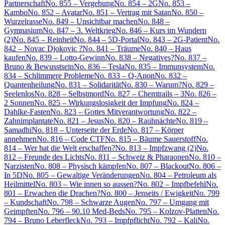
Partnerschaft
No. 855 – Vergebung
No. 854 – 2G
No. 853 –
Kambo
No. 852 – Avatar
No. 851 – Vertrag mit Satan
No. 850 –
Wurzelrasse
No. 849 – Unsichtbar machen
No. 848 –
Gymnasium
No. 847 – 3. Weltkrieg
No. 846 – Kurs im Wundern
(2)
No. 845 – Reinheit
No. 844 – 5D-Portal
No. 843 – 2G-Patient
No.
842 – Novac Djokovic ?
No. 841 – Träume
No. 840 – Haus
kaufen
No. 839 – Lotto-Gewinn
No. 838 – Negatives?
No. 837 –
Bruno & Bewusstsein
No. 836 – Tesla
No. 835 – Immunsystem
No.
834 – Schlimmere Probleme
No. 833 – Q-Anon
No. 832 –
Quantenheilung
No. 831 – Solidarität
No. 830 – Warum?
No. 829 –
Seelenlos
No. 828 – Selbstmord
No. 827 – Chemtrails – 3
No. 826 –
2 Sonnen
No. 825 – Wirkungslosigkeit der Impfung
No. 824 –
Dahlke-Fasten
No. 823 – Gottes Mitverantwortung
No. 822 –
Zahnimplantate
No. 821 – Jesus
No. 820 – Rauhnächte
No. 819 –
Samadhi
No. 818 – Unterseite der Erde
No. 817 – Körper
annehmen
No. 816 – Code CTF
No. 815 – Bäume Sauerstoff
No.
814 – Wer hat die Welt erschaffen?
No. 813 – Impfzwang (2)
No.
812 – Freunde des Lichts
No. 811 – Schweiz & Pharaonen
No. 810 –
Narzisten
No. 808 – Physisch kämpfen
No. 807 – Blackout
No. 806 –
In 5D
No. 805 – Gewaltige Veränderungen
No. 804 – Petroleum als
Heilmittel
No. 803 – Wie innen so aussen?
No. 802 – Impfbefehl
No.
801 – Erwachen die Drachen?
No. 800 – Jenseits / Ewigkeit
No. 799
– Kundschaft
No. 798 – Schwarze Augen
No. 797 – Umgang mit
Geimpften
No. 796 – 90.10 Med-Beds
No. 795 – Kolzov-Platten
No.
794 – Bruno Leberfleck
No. 793 – Impfpflicht
No. 792 – Kali
No.