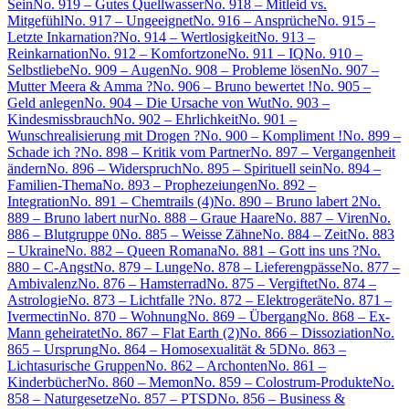
Sein
No. 919 – Gutes Quellwasser
No. 918 – Mitleid vs.
Mitgefühl
No. 917 – Ungeeignet
No. 916 – Ansprüche
No. 915 –
Letzte Inkarnation?
No. 914 – Wertlosigkeit
No. 913 –
Reinkarnation
No. 912 – Komfortzone
No. 911 – IQ
No. 910 –
Selbstliebe
No. 909 – Augen
No. 908 – Probleme lösen
No. 907 –
Mutter Meera & Amma ?
No. 906 – Bruno bewertet !
No. 905 –
Geld anlegen
No. 904 – Die Ursache von Wut
No. 903 –
Kindesmissbrauch
No. 902 – Ehrlichkeit
No. 901 –
Wunschrealisierung mit Drogen ?
No. 900 – Kompliment !
No. 899 –
Schade ich ?
No. 898 – Kritik vom Partner
No. 897 – Vergangenheit
ändern
No. 896 – Widerspruch
No. 895 – Spirituell sein
No. 894 –
Familien-Thema
No. 893 – Prophezeiungen
No. 892 –
Integration
No. 891 – Chemtrails (4)
No. 890 – Bruno labert 2
No.
889 – Bruno labert nur
No. 888 – Graue Haare
No. 887 – Viren
No.
886 – Blutgruppe 0
No. 885 – Weisse Zähne
No. 884 – Zeit
No. 883
– Ukraine
No. 882 – Queen Romana
No. 881 – Gott ins uns ?
No.
880 – C-Angst
No. 879 – Lunge
No. 878 – Lieferengpässe
No. 877 –
Ambivalenz
No. 876 – Hamsterrad
No. 875 – Vergiftet
No. 874 –
Astrologie
No. 873 – Lichtfalle ?
No. 872 – Elektrogeräte
No. 871 –
Ivermectin
No. 870 – Wohnung
No. 869 – Übergang
No. 868 – Ex-
Mann geheiratet
No. 867 – Flat Earth (2)
No. 866 – Dissoziation
No.
865 – Ursprung
No. 864 – Homosexualität & 5D
No. 863 –
Lichtasurische Gruppen
No. 862 – Archonten
No. 861 –
Kinderbücher
No. 860 – Memon
No. 859 – Colostrum-Produkte
No.
858 – Naturgesetze
No. 857 – PTSD
No. 856 – Business &