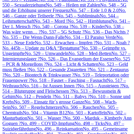
550 – Sexualerziehung
No. 549 – Heilen mit Zahlen
No. 548 – 5G
und die Erhöhung unserer Frequenz
No. 547 – Erde 1.0 & 2.0
No.
546 – Ganze oder Teilseele ?
No. 545 – Subliminals
No. 544 –
Leihmutterschaft
No. 543 – Mord !
No. 542 – Hirnblutung
No. 541 –
Der 1. Mensch ?
No. 540 – Corona ?
No. 539 – Kinder
No. 538 –
Was wäre wenn… ?
No. 537 – 5G Schutz ?
No. 536 – Das Nichts ?
No. 535 – Die Wenn-Dann-Falle
No. 534 – El Paraiso Verde
No.
533 – Neue Erde
No. 532 – Erwachen – Impfen ?
No. 531 – Noah ?
No. 445b – Update zu Q&A “Bestattung”
No. 530 – Geimpfte vs.
Ungeimpfte
No. 529 – Umwandeln
No. 528 – Med-Betten
No. 527 –
Internierungslager ?
No. 526 – Das Evangelium der Essener
No. 525
– PCR & Morgellons ?
No. 524 – Licht & Schatten
No. 523 – Geld
muss fließen !
No. 522 – Gesunde Zigaretten ?
No. 521 – Zentaurus
?
No. 520 – Biontech & Trinkwasser ?
No. 519 – Teleportation oder
Frauenpower ?
No. 518 – Fasnet – Fasching – Fasnacht
No. 517 –
Weihrauch
No. 516 – Ist Aussen Innen ?
No. 515 – Aussteigen ?
No.
514 – Blutgruppe und Fleischessen ?
No. 513 – Bewusstsein &
Gehirn
No. 512 – Pendeln ?
No. 511 – Babys ?
No. 510 – Sonne und
Krebs
No. 509 – Einsatz für´s grosse Ganze
No. 508 – Wach-
Sein
No. 507 – Regelschmerzen
No. 506 – Rauchen
No. 505 –
Chemtrails
No. 504 – Vitamin B12
No. 503 – Kartoffeln
No. 502 –
Masturbation
No. 501 – Wasser ?
No. 500 – Marduk – Kimberly Ann
Goguen ?
No. 499 – COVID-Impfung
No. 498 – Ticks
No. 497 –
Suizidgefährdung
No. 496 – Reinkarnation
No. 495 – Gemeinsame