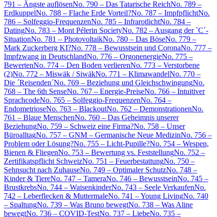
791 – Ängste auflösen
No. 790 – Das Tatarische Reich
No. 789 –
Erdkuppel
No. 788 – Flache Erde Vorteil?
No. 787 – Impfpflicht
No.
786 – Solfeggio-Frequenzen
No. 785 – Infrarotlicht
No. 784 –
Dating
No. 783 – Mont Pélerin Society
No. 782 – Ausgang der `C´-
Situation
No. 781 – Photovoltaik
No. 780 – Das Böse
No. 779 –
Mark Zuckerberg KI?
No. 778 – Bewusstsein und Corona
No. 777 –
Impfzwang in Deutschland
No. 776 – Orgonenergie
No. 775 –
Bewerten
No. 774 – Den Boden verlieren
No. 773 – Verstorbene
(2)
No. 772 – Miswäk / Siwäk
No. 771 – Klimawandel
No. 770 –
Die ´Reisenden´
No. 769 – Beziehung und Gleichschwingung
No.
768 – The 6th Sense
No. 767 – Energie-Preise
No. 766 – Intuitiver
Sprachcode
No. 765 – Solfeggio-Frequenzen
No. 764 –
Endometriose
No. 763 – Blackout
No. 762 – Demonstrationen
No.
761 – Blaue Menschen
No. 760 – Das Geheimnis unserer
Beziehung
No. 759 – Schweiz eine Firma?
No. 758 – Unser
Büroalltag
No. 757 – GNM – Germanische Neue Medizin
No. 756 –
Problem oder Lösung?
No. 755 – Licht-Pupille?
No. 754 – Wespen,
Bienen & Fliegen
No. 753 – Bewertung vs. Feststellung
No. 752 –
Zertifikatspflicht Schweiz
No. 751 – Feuerbestattung
No. 750 –
Sehnsucht nach Zuhause
No. 749 – Optimaler Schutz
No. 748 –
Kinder & Tiere
No. 747 – Tamera
No. 746 – Bewusstsein
No. 745 –
Brustkrebs
No. 744 – Waisenkinder
No. 743 – Seele Verkaufen
No.
742 – Leberflecken & Muttermale
No. 741 – Young Living
No. 740
– Spaltung
No. 739 – Was Bruno bewegt
No. 738 – Was Aline
bewegt
No. 736 – COVID-Test
No. 737 – Liebe
No. 735 –