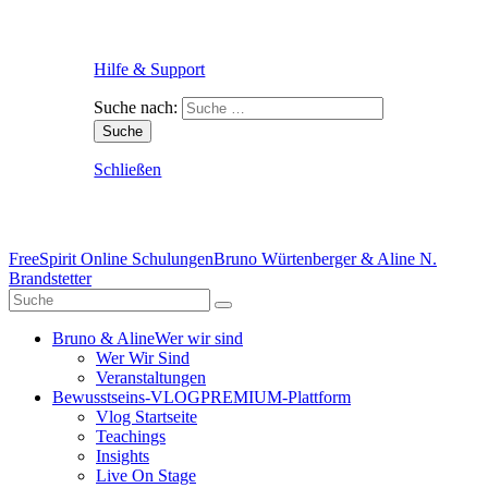
Hilfe & Support
Suche nach:
Schließen
FreeSpirit Online Schulungen
Bruno Würtenberger & Aline N.
Brandstetter
Bruno & Aline
Wer wir sind
Wer Wir Sind
Veranstaltungen
Bewusstseins-VLOG
PREMIUM-Plattform
Vlog Startseite
Teachings
Insights
Live On Stage