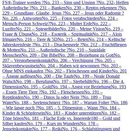
FS®-Trainer werden ?
No. 233 – Sinn und Unsinn ?
No. 232- Helfen
Außerirdische ?
No. 231 – Banken
No. 230 – Reptos erkennen ?
No.
229 – Grundlage, Glaube, Jesus ?
No. 227 – Jesus oder Radomir ?
No. 226 – Antworten
No. 225 – Fotos verabschieden
No. 224 –
Mensch-Person Schweiz?
No. 223 – Mutter Erde
No. 222 –
Luzifer
No. 221 – Spiegelbilder
No. 220 – Meine Vision
No. 219 –
Frage & Übung
No. 218 – Esoterik – Spiritualität
No. 217 – Alois
Irlmaier
No. 216 – Tiere & 5D
No. 215 – Beten
No. 214 – Keltische
Jahreskreisfeste ?
No. 213 – Drachenseele ?
No. 212 – Fruchtfliegen
& Motten
No. 211 – Außerirdische ?
No. 210 – Suizidale
Menschen
No. 209 – Die Bibel
No. 208 – Beziehung zu Gott
No.
207 – Verstorbenenkontakt
No. 206 – Verchipung ?
No. 205 –
Sklavenbewusstsein
No. 204 – Haben wir gewonnen ?
No. 203 –
Ohne MNS einkaufen ?
No. 202 – Fleischessen und Kinder
No. 201
– Ängste auflösen
No. 200 – Die Taufe
No. 199 – Neale Donald
Walsch
No. 198 – Berufung
No. 197 – Sterbehilfe
No. 196 – Die 4.
Dimension
No. 195 – Gold
No. 194 – Angst vor Beziehung
No. 193
– Essen Tiere Tiere ?
No. 192 – Fleischessen
No. 191 –
Reptiloiden
No. 190 – Dinos Ja oder Nein ?
No. 189 – Truu
Water
No. 188 – Seelenschmerz ?
No. 187 – Warum Folter ?
No. 186
– Wie lange noch ?
No. 185 – 5. Dimension – Wann ?
No. 184 –
Kinder & Schöpfersein
No. 183 – Kinder unterstützen
No. 182 –
Töne hören
No. 181 – Flache Erde vs. Innererde
180 – Gold und
Silber kaufen
No. 179 – Kurs im Wundern
No. 178 –
Jenseitskontakte
No. 177 – Reiki
No. 176 – Schlafstörungen und