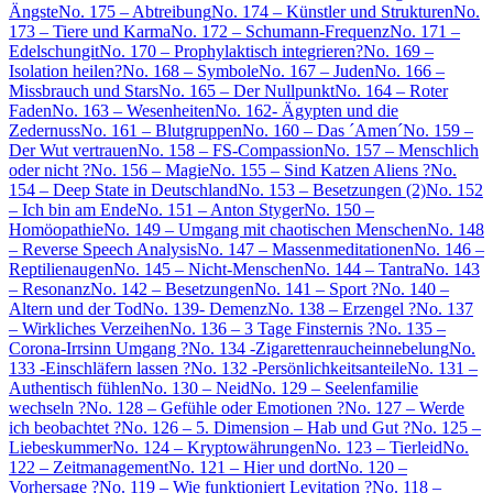
Ängste
No. 175 – Abtreibung
No. 174 – Künstler und Strukturen
No.
173 – Tiere und Karma
No. 172 – Schumann-Frequenz
No. 171 –
Edelschungit
No. 170 – Prophylaktisch integrieren?
No. 169 –
Isolation heilen?
No. 168 – Symbole
No. 167 – Juden
No. 166 –
Missbrauch und Stars
No. 165 – Der Nullpunkt
No. 164 – Roter
Faden
No. 163 – Wesenheiten
No. 162- Ägypten und die
Zedernuss
No. 161 – Blutgruppen
No. 160 – Das ´Amen´
No. 159 –
Der Wut vertrauen
No. 158 – FS-Compassion
No. 157 – Menschlich
oder nicht ?
No. 156 – Magie
No. 155 – Sind Katzen Aliens ?
No.
154 – Deep State in Deutschland
No. 153 – Besetzungen (2)
No. 152
– Ich bin am Ende
No. 151 – Anton Styger
No. 150 –
Homöopathie
No. 149 – Umgang mit chaotischen Menschen
No. 148
– Reverse Speech Analysis
No. 147 – Massenmeditationen
No. 146 –
Reptilienaugen
No. 145 – Nicht-Menschen
No. 144 – Tantra
No. 143
– Resonanz
No. 142 – Besetzungen
No. 141 – Sport ?
No. 140 –
Altern und der Tod
No. 139- Demenz
No. 138 – Erzengel ?
No. 137
– Wirkliches Verzeihen
No. 136 – 3 Tage Finsternis ?
No. 135 –
Corona-Irrsinn Umgang ?
No. 134 -Zigarettenraucheinnebelung
No.
133 -Einschläfern lassen ?
No. 132 -Persönlichkeitsanteile
No. 131 –
Authentisch fühlen
No. 130 – Neid
No. 129 – Seelenfamilie
wechseln ?
No. 128 – Gefühle oder Emotionen ?
No. 127 – Werde
ich beobachtet ?
No. 126 – 5. Dimension – Hab und Gut ?
No. 125 –
Liebeskummer
No. 124 – Kryptowährungen
No. 123 – Tierleid
No.
122 – Zeitmanagement
No. 121 – Hier und dort
No. 120 –
Vorhersage ?
No. 119 – Wie funktioniert Levitation ?
No. 118 –