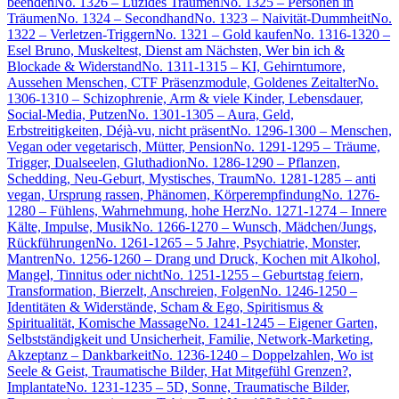
beenden
No. 1326 – Luzides Träumen
No. 1325 – Personen in
Träumen
No. 1324 – Secondhand
No. 1323 – Naivität-Dummheit
No.
1322 – Verletzen-Triggern
No. 1321 – Gold kaufen
No. 1316-1320 –
Esel Bruno, Muskeltest, Dienst am Nächsten, Wer bin ich &
Blockade & Widerstand
No. 1311-1315 – KI, Gehirntumore,
Aussehen Menschen, CTF Präsenzmodule, Goldenes Zeitalter
No.
1306-1310 – Schizophrenie, Arm & viele Kinder, Lebensdauer,
Social-Media, Putzen
No. 1301-1305 – Aura, Geld,
Erbstreitigkeiten, Déjà-vu, nicht präsent
No. 1296-1300 – Menschen,
Vegan oder vegetarisch, Mütter, Pension
No. 1291-1295 – Träume,
Trigger, Dualseelen, Gluthadion
No. 1286-1290 – Pflanzen,
Schedding, Neu-Geburt, Mystisches, Traum
No. 1281-1285 – anti
vegan, Ursprung rassen, Phänomen, Körperempfindung
No. 1276-
1280 – Fühlens, Wahrnehmung, hohe Herz
No. 1271-1274 – Innere
Kälte, Impulse, Musik
No. 1266-1270 – Wunsch, Mädchen/Jungs,
Rückführungen
No. 1261-1265 – 5 Jahre, Psychiatrie, Monster,
Mantren
No. 1256-1260 – Drang und Druck, Kochen mit Alkohol,
Mangel, Tinnitus oder nicht
No. 1251-1255 – Geburtstag feiern,
Transformation, Bierzelt, Anschreien, Folgen
No. 1246-1250 –
Identitäten & Widerstände, Scham & Ego, Spiritismus &
Spiritualität, Komische Massage
No. 1241-1245 – Eigener Garten,
Selbstständigkeit und Unsicherheit, Familie, Network-Marketing,
Akzeptanz – Dankbarkeit
No. 1236-1240 – Doppelzahlen, Wo ist
Seele & Geist, Traumatische Bilder, Hat Mitgefühl Grenzen?,
Implantate
No. 1231-1235 – 5D, Sonne, Traumatische Bilder,