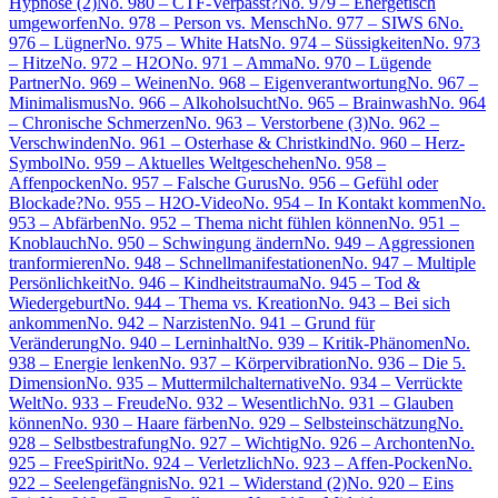
Hypnose (2)
No. 980 – CTF-Verpasst?
No. 979 – Energetisch
umgeworfen
No. 978 – Person vs. Mensch
No. 977 – SIWS 6
No.
976 – Lügner
No. 975 – White Hats
No. 974 – Süssigkeiten
No. 973
– Hitze
No. 972 – H2O
No. 971 – Amma
No. 970 – Lügende
Partner
No. 969 – Weinen
No. 968 – Eigenverantwortung
No. 967 –
Minimalismus
No. 966 – Alkoholsucht
No. 965 – Brainwash
No. 964
– Chronische Schmerzen
No. 963 – Verstorbene (3)
No. 962 –
Verschwinden
No. 961 – Osterhase & Christkind
No. 960 – Herz-
Symbol
No. 959 – Aktuelles Weltgeschehen
No. 958 –
Affenpocken
No. 957 – Falsche Gurus
No. 956 – Gefühl oder
Blockade?
No. 955 – H2O-Video
No. 954 – In Kontakt kommen
No.
953 – Abfärben
No. 952 – Thema nicht fühlen können
No. 951 –
Knoblauch
No. 950 – Schwingung ändern
No. 949 – Aggressionen
tranformieren
No. 948 – Schnellmanifestationen
No. 947 – Multiple
Persönlichkeit
No. 946 – Kindheitstrauma
No. 945 – Tod &
Wiedergeburt
No. 944 – Thema vs. Kreation
No. 943 – Bei sich
ankommen
No. 942 – Narzisten
No. 941 – Grund für
Veränderung
No. 940 – Lerninhalt
No. 939 – Kritik-Phänomen
No.
938 – Energie lenken
No. 937 – Körpervibration
No. 936 – Die 5.
Dimension
No. 935 – Muttermilchalternative
No. 934 – Verrückte
Welt
No. 933 – Freude
No. 932 – Wesentlich
No. 931 – Glauben
können
No. 930 – Haare färben
No. 929 – Selbsteinschätzung
No.
928 – Selbstbestrafung
No. 927 – Wichtig
No. 926 – Archonten
No.
925 – FreeSpirit
No. 924 – Verletzlich
No. 923 – Affen-Pocken
No.
922 – Seelengefängnis
No. 921 – Widerstand (2)
No. 920 – Eins