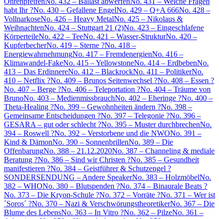
Ohrenpfeifen
No. 432 – Ballast abwerfen
No. 431 – Welche Fragen
habt Ihr ?
No. 430 – Gefallene Engel
No. 429 – Q+A 666
No. 428 –
Vollnarkose
No. 426 – Heavy Metal
No. 425 – Nikolaus &
Weihnachten
No. 424 – Stuttgart 21 (2)
No. 423 – Eingeschlafene
Körperteile
No. 422 – Tee
No. 421 – Wasser-Struktur
No. 420 –
Kupferbecher
No. 419 – Sterne ?
No. 418 –
Energiewahrnehmung
No. 417 – Fremdenergien
No. 416 –
Klimawandel-Fake
No. 415 – Yellowstone
No. 414 – Erdbeben
No.
413 – Das Erdinnere
No. 412 – Blackrock
No. 411 – Politiker
No.
410 – Netflix ?
No. 409 – Brunos Seitenwechsel ?
No. 408 – Essen ?
No. 407 – Berge ?
No. 406 – Teleportation ?
No. 404 – Träume von
Bruno
No. 403 – Medienmissbrauch
No. 402 – Eheringe ?
No. 400 –
Theta-Healing ?
No. 399 – Gewohnheiten ändern ?
No. 398 –
Gemeinsame Entscheidungen ?
No. 397 – Telegonie ?
No. 396 –
GESARA – gut oder schlecht ?
No. 395 – Muster durchbrechen
No.
394 – Roswell ?
No. 392 – Verstorbene und die NWO
No. 391 –
Kind & Dämon
No. 390 – Sonnenbrillen
No. 389 – Die
Offenbarung
No. 388 – 21.12.2020
No. 387 – Channeling & mediale
Beratung ?
No. 386 – Sind wir Christen ?
No. 385 – Gesundheit
manifestieren ?
No. 384 – Geistführer & Schutzengel ?
SONDERSENDUNG – Andere Speaker
No. 383 – Holzmöbel
No.
382 – WHO
No. 380 – Blutspenden ?
No. 374 – Binaurale Beats ?
No. 373 – Die Kryon-Schule ?
No. 372 – Vorräte ?
No. 371 – Wer ist
´Soros´ ?
No. 370 – Nazi & Verschwörungstheoretiker
No. 367 – Die
Blume des Lebens
No. 363 – In Vitro ?
No. 362 – Pilze
No. 361 –