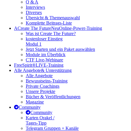
Q & A
Interviews
Diverses
Übersicht & Themenauswahl
Komplette Beitrags-Liste
A
Create The Future
Neu
Online-Power-Training
Was ist Create The Future?
kostenloser Einstieg
Modul 1
Jetzt Starten und ein Paket auswählen
Module im Überblick
CTF Live-Webinare
FreeSpirit®
LIVE-Training
Alle Angebote
& Unterstützung
Alle Angebote
Bewusstseins-Training
Private Coachings
Unsere Projekte
Bücher & Veröffentlichungen
Magazine
Community
Community
Karten Orakel /
Tages-Tipp
Telegram Gruppen + Kanäle