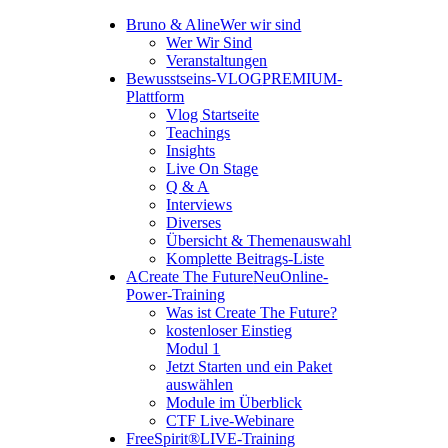
Bruno & Aline
Wer wir sind
Wer Wir Sind
Veranstaltungen
Bewusstseins-VLOG
PREMIUM-
Plattform
Vlog Startseite
Teachings
Insights
Live On Stage
Q & A
Interviews
Diverses
Übersicht & Themenauswahl
Komplette Beitrags-Liste
A
Create The Future
Neu
Online-
Power-Training
Was ist Create The Future?
kostenloser Einstieg
Modul 1
Jetzt Starten und ein Paket
auswählen
Module im Überblick
CTF Live-Webinare
FreeSpirit®
LIVE-Training