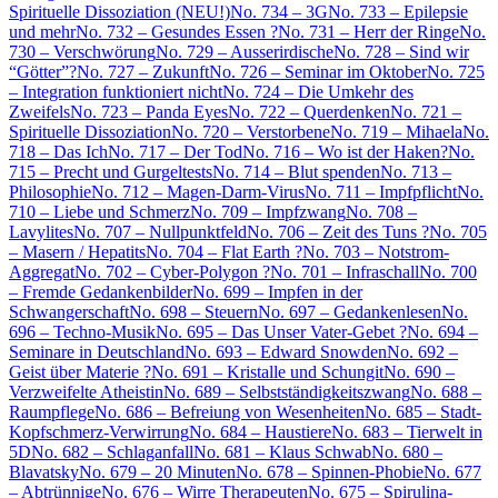
Spirituelle Dissoziation (NEU!)
No. 734 – 3G
No. 733 – Epilepsie
und mehr
No. 732 – Gesundes Essen ?
No. 731 – Herr der Ringe
No.
730 – Verschwörung
No. 729 – Ausserirdische
No. 728 – Sind wir
“Götter”?
No. 727 – Zukunft
No. 726 – Seminar im Oktober
No. 725
– Integration funktioniert nicht
No. 724 – Die Umkehr des
Zweifels
No. 723 – Panda Eyes
No. 722 – Querdenken
No. 721 –
Spirituelle Dissoziation
No. 720 – Verstorbene
No. 719 – Mihaela
No.
718 – Das Ich
No. 717 – Der Tod
No. 716 – Wo ist der Haken?
No.
715 – Precht und Gurgeltests
No. 714 – Blut spenden
No. 713 –
Philosophie
No. 712 – Magen-Darm-Virus
No. 711 – Impfpflicht
No.
710 – Liebe und Schmerz
No. 709 – Impfzwang
No. 708 –
Lavylites
No. 707 – Nullpunktfeld
No. 706 – Zeit des Tuns ?
No. 705
– Masern / Hepatits
No. 704 – Flat Earth ?
No. 703 – Notstrom-
Aggregat
No. 702 – Cyber-Polygon ?
No. 701 – Infraschall
No. 700
– Fremde Gedankenbilder
No. 699 – Impfen in der
Schwangerschaft
No. 698 – Steuern
No. 697 – Gedankenlesen
No.
696 – Techno-Musik
No. 695 – Das Unser Vater-Gebet ?
No. 694 –
Seminare in Deutschland
No. 693 – Edward Snowden
No. 692 –
Geist über Materie ?
No. 691 – Kristalle und Schungit
No. 690 –
Verzweifelte Atheistin
No. 689 – Selbstständigkeitszwang
No. 688 –
Raumpflege
No. 686 – Befreiung von Wesenheiten
No. 685 – Stadt-
Kopfschmerz-Verwirrung
No. 684 – Haustiere
No. 683 – Tierwelt in
5D
No. 682 – Schlaganfall
No. 681 – Klaus Schwab
No. 680 –
Blavatsky
No. 679 – 20 Minuten
No. 678 – Spinnen-Phobie
No. 677
– Abtrünnige
No. 676 – Wirre Therapeuten
No. 675 – Spirulina-