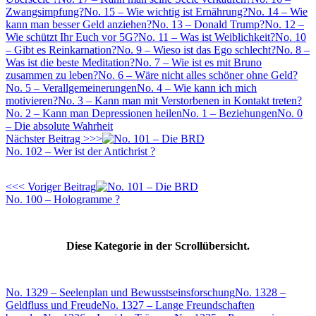
Zwangsimpfung?
No. 15 – Wie wichtig ist Ernährung?
No. 14 – Wie
kann man besser Geld anziehen?
No. 13 – Donald Trump?
No. 12 –
Wie schützt Ihr Euch vor 5G?
No. 11 – Was ist Weiblichkeit?
No. 10
– Gibt es Reinkarnation?
No. 9 – Wieso ist das Ego schlecht?
No. 8 –
Was ist die beste Meditation?
No. 7 – Wie ist es mit Bruno
zusammen zu leben?
No. 6 – Wäre nicht alles schöner ohne Geld?
No. 5 – Verallgemeinerungen
No. 4 – Wie kann ich mich
motivieren?
No. 3 – Kann man mit Verstorbenen in Kontakt treten?
No. 2 – Kann man Depressionen heilen
No. 1 – Beziehungen
No. 0
– Die absolute Wahrheit
Nächster Beitrag >>>
No. 102 – Wer ist der Antichrist ?
<<< Voriger Beitrag
No. 100 – Hologramme ?
Diese Kategorie in der Scrollübersicht.
No. 1329 – Seelenplan und Bewusstseinsforschung
No. 1328 –
Geldfluss und Freude
No. 1327 – Lange Freundschaften