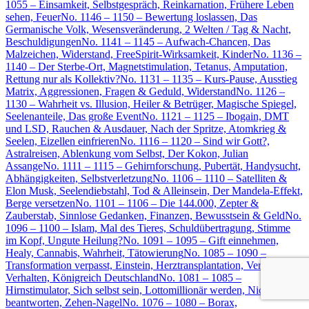
1055 – Einsamkeit, Selbstgespräch, Reinkarnation, Frühere Leben
sehen, Feuer
No. 1146 – 1150 – Bewertung loslassen, Das
Germanische Volk, Wesensveränderung, 2 Welten / Tag & Nacht,
Beschuldigungen
No. 1141 – 1145 – Aufwach-Chancen, Das
Malzeichen, Widerstand, FreeSpirit-Wirksamkeit, Kinder
No. 1136 –
1140 – Der Sterbe-Ort, Magnetstimulation, Tetanus, Amputation,
Rettung nur als Kollektiv?
No. 1131 – 1135 – Kurs-Pause, Ausstieg
Matrix, Aggressionen, Fragen & Geduld, Widerstand
No. 1126 –
1130 – Wahrheit vs. Illusion, Heiler & Betrüger, Magische Spiegel,
Seelenanteile, Das große Event
No. 1121 – 1125 – Ibogain, DMT
und LSD, Rauchen & Ausdauer, Nach der Spritze, Atomkrieg &
Seelen, Eizellen einfrieren
No. 1116 – 1120 – Sind wir Gott?,
Astralreisen, Ablenkung vom Selbst, Der Kokon, Julian
Assange
No. 1111 – 1115 – Gehirnforschung, Pubertät, Handysucht,
Abhängigkeiten, Selbstverletzung
No. 1106 – 1110 – Satelliten &
Elon Musk, Seelendiebstahl, Tod & Alleinsein, Der Mandela-Effekt,
Berge versetzen
No. 1101 – 1106 – Die 144.000, Zepter &
Zauberstab, Sinnlose Gedanken, Finanzen, Bewusstsein & Geld
No.
1096 – 1100 – Islam, Mal des Tieres, Schuldübertragung, Stimme
im Kopf, Ungute Heilung?
No. 1091 – 1095 – Gift einnehmen,
Healy, Cannabis, Wahrheit, Tätowierung
No. 1085 – 1090 –
Transformation verpasst, Einstein, Herztransplantation, Verletzendes
Verhalten, Königreich Deutschland
No. 1081 – 1085 –
Hirnstimulator, Sich selbst sein, Lottomillionär werden, Nicht
beantworten, Zehen-Nagel
No. 1076 – 1080 – Borax,