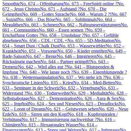
Smoothie
No. 674 – Offenbarung
No. 673 – FreeSpirit online ?
No.
672 – Jesus Christus
No. 671 – Aufstand ?
No. 670 – Die
Geimpften
No. 669 – Gottes Sprache
No. 668 – Warum 2 ?!
No. 667
– Suizid
No. 666 – Das Böse
No. 665 – Subliminals
No. 664 –
Megalithen
No. 663 – Schmerz
No. 662 – Nahrungsergänzungen
No.
661 – Communities
No. 660 – Essen segnen ?
No. 659 –
Erschaffung Gottes ?
No. 658 – Urushdaur ?
No. 657 – Gefühle
abnehmen
No. 656 – CDL / CDL +
No. 655 – 5D-Meditation
No.
654 – Smart Dust / Chalk Dust
No. 653 – Wasserwirbler
No. 652 –
Krankheit
No. 651 – Vorsorge
No. 650 – Kinder entgiften
No. 649 –
Bade-Saison
No. 647 – Berge
No. 646 – Integrieren
No. 645 –
Rückgängig machen
No. 644 – Partner geimpft!
No. 643 –
Demenz
No. 642 – Wird alles gut ?
No. 641 – Blutspenden &
Impfung ?
No. 640 – Wie lange noch ?
No. 639 – Eigenblutspende ?
No. 638 – Wettermanipulation
No. 637 – Wo stehe ich ?
No. 636 –
Synchronische Linien
No. 635 – Krieg
No. 634 – Med-Betten
No.
633 – Seminare in der Schweiz
No. 632 – Vergebung
No. 631 –
Widerstand ?
No. 630 – Todgeweihte
No. 629 – Medialität
No. 628 –
Selbstsabotage
No. 627 – Demonstration
No. 626 – Aura & Sex
No.
625 – Impftod
No. 624 – Sex und Niesen
No. 623 – Dreadlocks
No.
622 – Loom of Dreams
No. 621 – Geistwesen sehen
No. 620 – Neue
Erde
No. 619 – Sirren um den Kopf
No. 618 – Kupferspiralen /
Verhütung
No. 617 – Immunisierung nachweisbar ?
No. 616 –
Chimären
No. 615 – Hexagonales Wasser
No. 614 –
Finanzsystem
No. 613 – Spreu und Weizen
No. 612 – Intimrasur
No.