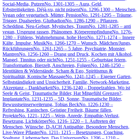
Social-Media, Putzen
No. 1301-1305 – Aura, Geld,
Erbstreitigkeiten, Déjà-vu, nicht präsent
No. 1296-1300 – Menschen,
Vegan oder vegetarisch, Mütter, Pension
No. 1291-1295 – Träume,
Trigger, Dualseelen, Gluthadion
No. 1286-1290 – Pflanzen,
Schedding, Neu-Geburt, Mystisches, Traum
No. 1281-1285 – anti
vegan, Ursprung rassen, Phänomen, Körperempfindung
No. 1276-
1280 – Fühlens, Wahrnehmung, hohe Herz
No. 1271-1274 – Innere
Kälte, Impulse, Musik
No. 1266-1270 – Wunsch, Mädchen/Jungs,
Rückführungen
No. 1261-1265 – 5 Jahre, Psychiatrie, Monster,
Mantren
No. 1256-1260 – Drang und Druck, Kochen mit Alkohol,
Mangel, Tinnitus oder nicht
No. 1251-1255 – Geburtstag feiern,
Transformation, Bierzelt, Anschreien, Folgen
No. 1246-1250 –
Identitäten & Widerstände, Scham & Ego, Spiritismus &
Spiritualität, Komische Massage
No. 1241-1245 – Eigener Garten,
Selbstständigkeit und Unsicherheit, Familie, Network-Marketing,
Akzeptanz – Dankbarkeit
No. 1236-1240 – Doppelzahlen, Wo ist
Seele & Geist, Traumatische Bilder, Hat Mitgefühl Grenzen?,
Implantate
No. 1231-1235 – 5D, Sonne, Traumatische Bilder,
Bewusstseinserweiterung, Tobias Beck
No. 1226-1230 –
Refreshing, Kaninchen, Geistige Freiheit, Bäume fällen,
Projekte
No. 1221- 1225 – Wein, Anrede, Empathie-Verlust,
Besetzung, Lichtkörper
No. 1216- 1220 – 1. Auftreten der
Menschen, Wünsche, D-ACH Antipathie, Besondere Menschen,
Live-Wave Pflaster
No. 1211- 1215 – Besetzungen, Coaching,
Spaltung, Liebemachen, Das Universum
No. 1206 – 1210 –