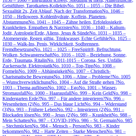
1056 – 1060 – Integration schwer, Shedding & mehr, Außerirdische,
Geistführer, Tarotkarten-Kollektiv
No. 1051 – 1055 – Die Bibel,
Sexualität 2x, Zeit Ablauf, Nach der Transformation
No. 1046 –
1050 – Helloween, Kohlenhydrate, Koffein, Planeten-
Abstammung
No. 1041 – 1045 – Zähne heilen, Erfolglosigkeit,
Krankheiten, Empathen & Narzisten
No. 1036 – 1040 – Kalium-
Jodit, Astrologie/Erde, Aliens, Jesus & Sünde
No. 1031 – 1035 –
Atomenergie, Regen giftig, Trinkwasser, Echte Gefühle
No. 1025 –
1030 – Walk-Ins, Penis, Wirklichkeit, Sodbrennen,
Fremdbesetzung
No. 1021 – 1025 – FreeSpirit®, Befruchtung,
Wolken, Schwangerschaft
No. 1016 – 1020 – Beziehung, Sonne,
Erde, Traumata, Ritalin
No. 1011-1015 – Corona, Sex, Unfälle,
Zuckersucht, Elektrostatik
No. 1010 – Top-Tipp
No. 1008 –
Formeln
No. 1009 – Abhängigkeit
No. 1007 – Christlich-
Charismatische Bewegung
No. 1006 – Aline – Probleme?
No. 1005
– Wunschverwirklichung
No. 1004 – Auf die Straße gehen ?
No.
1003 – Thema auflösen
No. 1002 – Ego
No. 1001 – Wasser-
Stromausfall
No. 1000 – Haarausfall
No. 999 – Kein Geld
No. 998 –
Kindergarten Erde?
No. 997 – Für andere integrieren?
No. 996 –
Wesenheiten (2)
No. 995 – Das blaue Licht
No. 994 – Widerstand
(3)
No. 993 – Frühere Leben
No. 992 – Integrieren (2)
No. 991 –
Blockaden lösen
No. 990 – Jesus (2)
No. 989 – Krankheit
No. 988 –
Mein Schatten
No. 987 – COVID-19
No. 986 – St. Germain
No. 985
– Stechmücken
No. 984 – Mensch – Person
No. 983 – Kinder
bekommen
No. 982 – Harte Zeiten – Starke Menschen
No. 981 –