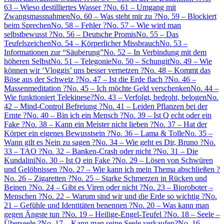
63 – Wieso destilliertes Wasser ?
No. 61 – Umgang mit
Zwangsmassnahmen
No. 60 – Was steht mir zu ?
No. 59 – Blockiert
beim Sprechen
No. 58 – Fehler ?
No. 57 – Wie wird man
selbstbewusst ?
No. 56 – Deutsche Promis
No. 55 – Das
Teufelszeichen
No. 54 – Körperlicher Missbrauch
No. 53 –
Informationen zur “Säuberung”
No. 52 – In Verbindung mit dem
höheren Selbst
No. 51 – Telegonie
No. 50 – Schungit
No. 49 – Wie
können wir ‘Vloggis’ uns besser vernetzen ?
No. 48 – Kommt das
Böse aus der Schweiz ?
No. 47 – Ist die Erde flach ?
No. 46 –
Massenmeditation ?
No. 45 – Ich möchte Geld verschenken
No. 44 –
Wie funktioniert Telekinese?
No. 43 – Verfolgt, bedroht, belogen
No.
42 – Mind-Control Befreiung ?
No. 41 – Leiden Pflanzen bei der
Ernte ?
No. 40 – Bin ich ein Mensch ?
No. 39 – Ist Q echt oder ein
Fake ?
No. 38 – Kann ein Meister nicht lieben ?
No. 37 – Hat der
Körper ein eigenes Bewusstsein ?
No. 36 – Lama & Tolle
No. 35 –
Wann gilt es Nein zu sagen ?
No. 34 – Wie geht es Dir, Bruno ?
No.
33 – TAO ?
No. 32 – Banken-Crash oder nicht ?
No. 31 – Die
Kundalini
No. 30 – Ist Q ein Fake ?
No. 29 – Lösen von Schwüren
und Gelöbnissen ?
No. 27 – Wie kann ich mein Thema abschließen ?
No. 26 – Zigaretten ?
No. 25 – Starke Schmerzen in Rücken und
Beinen ?
No. 24 – Gibt es Viren oder nicht ?
No. 23 – Bioroboter –
Menschen ?
No. 22 – Warum sind wir und die Erde so wichtig ?
No.
21 – Gefühle und Identitäten benennen ?
No. 20 – Was kann man
gegen Ängste tun ?
No. 19 – Heilige-Engel-Teufel ?
No. 18 – Seele –
Überseele ?
No. 17 – Kann man seine Seele verkaufen?
No. 16 –