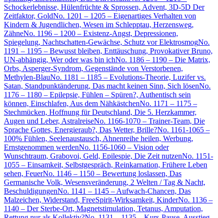
Schockerlebnisse, Hülenfrüchte & Sprossen, Advent, 3D-5D Der
Zeitfaktor, Gold
No. 1201 – 1205 – Eigenartiges Verhalten von
Kindern & Jugendlichen, Wesen im Schlepptau, Herzensweg,
Zähne
No. 1196 – 1200 – Existenz-Angst, Depressionen,
Spiegelung, Nachtschatten-Gewächse, Schutz vor Elektrosmog
No.
1191 – 1195 – Bewusst bleiben, Enttäuschung, Provokativer Bruno,
UN-abhängig, Wer oder was bin ich
No. 1186 – 1190 – Die Matrix,
Orbs, Asperger-Syndrom, Gegenstände von Verstorbenen,
Methylen-Blau
No. 1181 – 1185 – Evolutions-Theorie, Luzifer vs.
Satan, Standpunktänderung, Das macht keinen Sinn, Sich lösen
No.
1176 – 1180 – Epilepsie, Fühlen – Spüren?, Authentisch sein
können, Einschlafen, Aus dem Nähkästchen
No. 1171 – 1175 –
Stechmücken, Hoffnung für Deutschland, Die 5. Herzkammer,
Augen und Leber, Astralreise
No. 1166-1070 – Trainer-Team, Die
Sprache Gottes, Energieraub?, Das Wetter, Brille?
No. 1161-1065 –
100% Fühlen, Seelenaustausch, Ahnenreihe heilen, Werbung,
Ernstgenommen werden
No. 1156-1060 – Vision oder
Wunschtraum, Grabovoi, Geld, Epilespie, Die Zeit nutzen
No. 1151-
1055 – Einsamkeit, Selbstgespräch, Reinkarnation, Frühere Leben
sehen, Feuer
No. 1146 – 1150 – Bewertung loslassen, Das
Germanische Volk, Wesensveränderung, 2 Welten / Tag & Nacht,
Beschuldigungen
No. 1141 – 1145 – Aufwach-Chancen, Das
Malzeichen, Widerstand, FreeSpirit-Wirksamkeit, Kinder
No. 1136 –
1140 – Der Sterbe-Ort, Magnetstimulation, Tetanus, Amputation,
Rettung nur als Kollektiv?
No. 1131 – 1135 – Kurs-Pause, Ausstieg