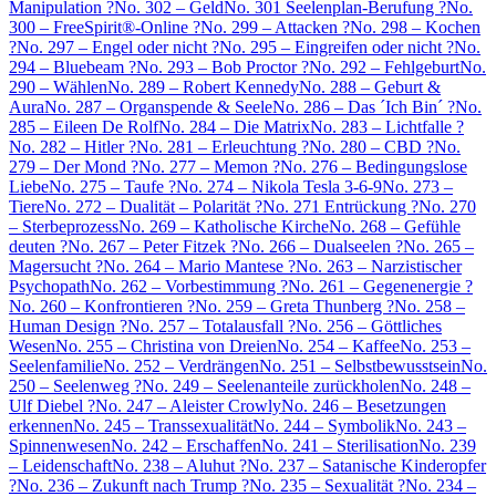
Manipulation ?
No. 302 – Geld
No. 301 Seelenplan-Berufung ?
No.
300 – FreeSpirit®-Online ?
No. 299 – Attacken ?
No. 298 – Kochen
?
No. 297 – Engel oder nicht ?
No. 295 – Eingreifen oder nicht ?
No.
294 – Bluebeam ?
No. 293 – Bob Proctor ?
No. 292 – Fehlgeburt
No.
290 – Wählen
No. 289 – Robert Kennedy
No. 288 – Geburt &
Aura
No. 287 – Organspende & Seele
No. 286 – Das ´Ich Bin´ ?
No.
285 – Eileen De Rolf
No. 284 – Die Matrix
No. 283 – Lichtfalle ?
No. 282 – Hitler ?
No. 281 – Erleuchtung ?
No. 280 – CBD ?
No.
279 – Der Mond ?
No. 277 – Memon ?
No. 276 – Bedingungslose
Liebe
No. 275 – Taufe ?
No. 274 – Nikola Tesla 3-6-9
No. 273 –
Tiere
No. 272 – Dualität – Polarität ?
No. 271 Entrückung ?
No. 270
– Sterbeprozess
No. 269 – Katholische Kirche
No. 268 – Gefühle
deuten ?
No. 267 – Peter Fitzek ?
No. 266 – Dualseelen ?
No. 265 –
Magersucht ?
No. 264 – Mario Mantese ?
No. 263 – Narzistischer
Psychopath
No. 262 – Vorbestimmung ?
No. 261 – Gegenenergie ?
No. 260 – Konfrontieren ?
No. 259 – Greta Thunberg ?
No. 258 –
Human Design ?
No. 257 – Totalausfall ?
No. 256 – Göttliches
Wesen
No. 255 – Christina von Dreien
No. 254 – Kaffee
No. 253 –
Seelenfamilie
No. 252 – Verdrängen
No. 251 – Selbstbewusstsein
No.
250 – Seelenweg ?
No. 249 – Seelenanteile zurückholen
No. 248 –
Ulf Diebel ?
No. 247 – Aleister Crowly
No. 246 – Besetzungen
erkennen
No. 245 – Transsexualität
No. 244 – Symbolik
No. 243 –
Spinnenwesen
No. 242 – Erschaffen
No. 241 – Sterilisation
No. 239
– Leidenschaft
No. 238 – Aluhut ?
No. 237 – Satanische Kinderopfer
?
No. 236 – Zukunft nach Trump ?
No. 235 – Sexualität ?
No. 234 –