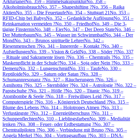
Arkturianer
No. 359 – Himmelsakupunktur
No. 358 –
Alkoholmissbrauch
No. 357 – Shapeshifting ?
No. 356 – Raika
Aktien
No. 355 – Die Feuertaufe
No. 354 – Stuttgart 21
No. 353 –
RFID-Chip bei Babys
No. 352 – Gedankliche Auflösung
No. 351 –
Reinkarnation vermeiden ?
No. 350 – Friedhof
No. 349 – Die 3-
tägige Finsternis
No. 348 – Eier
No. 347 – Der Deep State
No. 346 –
Der Mutterbaum
No. 345 – Wasser im Schwimmbad
No. 344 – Der
Mond
No. 343 – Brunos spirituelle Lehrer
No. 342 –
Riesenmenschen ?
No. 341 – Innererde – Kontakt ?
No. 340 –
Aufstellungen
No. 339 – Vision & Geld
No. 338 – Söder ?!
No. 337
– Rituale und Sakramente lösen ?
No. 336 – Chemtrails ?
No. 335 –
Maskenpflicht in der Schule?
No. 334 – Soja oder Nein ?
No. 333 –
Demenz
No. 332 – Lungenschmid
No. 331 – Taufe
No. 330 –
Reptiloide
No. 329 – Saturn oder Satan ?
No. 328 –
Schumannresonanz ?
No. 327 – Räucherungen ?
No. 326 –
Agnihotra ?
No. 325 – Sternbilder ?
No. 324 – Astrologie ?
No. 322 –
Papstschuhe ?
No. 321 – Hölle ?
No. 320 – Titanic ?
No. 319 –
Atombombe & Seele ?
No. 318 – Freiwilliges Leid ?
No. 317 –
Computerspiele ?
No. 316 – Königreich Deutschland ?
No. 315 –
Blume des Lebens ?
No. 314 – Holotropes Atmen ?
No. 313 –
Verlustängste ?
No. 312 – Energieüberschuss ?
No. 311 –
Schuppenflechten
No. 310 – Lieblingsfarben
No. 309 – Medialität
lenken ?
No. 308 – Feuer- oder Erdbestattung ?
No. 307 –
Chemtrailpiloten ?
No. 306 – Verbindung mit Bruno ?
No. 305 –
Angela Merkel ?
No. 304 – Vortragsaufbau ?
No. 303 – DNA-