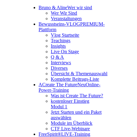
Bruno & Aline
Wer wir sind
Wer Wir Sind
Veranstaltungen
Bewusstseins-VLOG
PREMIUM-
Plattform
Vlog Startseite
Teachings
Insights
Live On Stage
Q & A
Interviews
Diverses
Übersicht & Themenauswahl
Komplette Beitrags-Liste
A
Create The Future
Neu
Online-
Power-Training
Was ist Create The Future?
kostenloser Einstieg
Modul 1
Jetzt Starten und ein Paket
auswählen
Module im Überblick
CTF Live-Webinare
FreeSpirit®
LIVE-Training