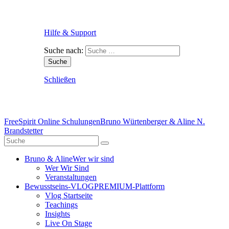
Hilfe & Support
Suche nach:
Schließen
FreeSpirit Online Schulungen
Bruno Würtenberger & Aline N.
Brandstetter
Bruno & Aline
Wer wir sind
Wer Wir Sind
Veranstaltungen
Bewusstseins-VLOG
PREMIUM-Plattform
Vlog Startseite
Teachings
Insights
Live On Stage