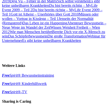
2019
Déjà Vu – Fehler in der Matrix
Sich selbst verstehen
Es gibt
keine unheilbaren Krankheiten
Du bist bereits richtig – MyLife
Event 2009 – Teil 2
Du bist bereits richtig – MyLife Event 2009 –
Teil 1
Gott ist Atheist – Unerhörtes über Gott 2010
Müssen oder
wollen – Vortrag in Kisslegg – Teil 1
Jenseits der Normalität
(Remastered)
Das Leben ist ein Happening
Abenteuer Bewusstsein –
Neue Wege im Wandel der Zeit
Wissen Weisheit Freiheit – Wien
2012
Wie man Menschen berührt
Bereite Dich vor ein X-Mensch zu
sein
Das Schöpferbewusstsein
Die große Transformation
Webinar für
Unternehmer
Es gibt keine unheilbaren Krankheiten
Weitere Links
Free
Spirit
® Bewusstseinstraining
Free
Spirit
® Kinderhilfswerk
Free
Spirit
®-TV
Sharing is Caring