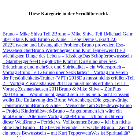
Diese Kategorie in der Scrollübersicht.
Bruno – Mike Shiva Teil 2
Bruno – Mike Shiva Teil 1
Michael Gahr
über Klaus Kinski
Bruno & Aline – Lebe Deine Urkraft 2.0
2022
Ursache und Lösung aller Probleme
Bruno provoziert Eso-
Messebesucher
Bruno Würtenberger und Kurt Tepperwein
Die 3
wichtigsten Dinge des Lebens – Kisslegg
Das Schöpferbewusstsein
– Starnberger See
Die göttliche Kraft in Dir
Bruno über Sex,
Erleuchtung und mehr
Sex und Spiritualität – ein Widerspruch –
Vortrag Bruno Teil 2
Bruno über Sex
Klartext – Vortrag im Verein
der Persönlichkeits-Trainer (VPT) 2016
Du musst nichts erfüllen-Teil
2 – Vortrag Zusmarshausen 2011
Du musst nichts erfüllen-Teil 1 –
Vortrag Zusmarshausen 2011
Bruno & Mike Shiva – ZüriPlus
2003
Bruno – Warum nicht gesund sein ?
Eins-Sein, nicht Einssein
wollen
Die Entlarvung des Bruno Würtenberger
Die gegenwärtige
Transformation
Bruno & Aline – Menschheit am Scheideweg
Bruno
– Projekt Kinderhilfswerk
Bruno – Angenommen ich wäre ein
Idiot
Bruno – Atternsee Vortrag 2009
Bruno – Ich bin nicht von
dieser Welt
Bruno – Perfekt vs. Vollkommen
Bruno – Ich bin nichts
ohne Dich
Bruno – Die besten Freunde – Erwachen
Bruno – Zeit für
ein neues Bewusstsein – mit Kurt Tepperwein
Was ist Spiritualität?