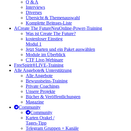
Q & A
Interviews
Diverses
Übersicht & Themenauswahl
Komplette Beitrags-Liste
A
Create The Future
Neu
Online-Power-Training
Was ist Create The Future?
kostenloser Einstieg
Modul 1
Jetzt Starten und ein Paket auswählen
Module im Überblick
CTF Live-Webinare
FreeSpirit®
LIVE-Training
Alle Angebote
& Unterstützung
Alle Angebote
Bewusstseins-Training
Private Coachings
Unsere Projekte
Bücher & Veröffentlichungen
Magazine
Community
Community
Karten Orakel /
Tages-Tipp
Telegram Gruppen + Kanäle