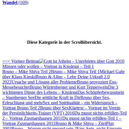
Wandel
(169)
Diese Kategorie in der Scrollübersicht.
<<< Voriger Beitrag
Müssen oder wollen – Vortrag in Kisslegg – Teil 1
Bruno – Mike Shiva Teil 2
Bruno – Mike Shiva Teil 1
Michael Gahr
über Klaus Kinski
Bruno & Aline – Lebe Deine Urkraft 2.0
2022
Ursache und Lösung aller Probleme
Bruno provoziert Eso-
Messebesucher
Bruno Würtenberger und Kurt Tepperwein
Die 3
wichtigsten Dinge des Lebens – Kisslegg
Das Schöpferbewusstsein
– Starnberger See
Die göttliche Kraft in Dir
Bruno über Sex,
Erleuchtung und mehr
Sex und Spiritualität – ein Widerspruch –
Vortrag Bruno Teil 2
Bruno über Sex
Klartext – Vortrag im Verein
der Persönlichkeits-Trainer (VPT) 2016
Du musst nichts erfüllen-Teil
2 – Vortrag Zusmarshausen 2011
Du musst nichts erfüllen-Teil 1 –
Vortrag Zusmarshausen 2011
Bruno & Mike Shiva – ZüriPlus
2003
Bruno – Warum nicht gesund sein ?
Eins-Sein, nicht Einssein