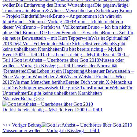
wollen
Die Entlarvung des Bruno Würtenberger
Die gegenwärtige
Transformation
Bruno & Aline – Menschheit am Scheideweg
Bruno
– Projekt Kinderhilfswerk
Bruno – Angenommen ich wäre ein
Idiot
Bruno – Atternsee Vortrag 2009
Bruno – Ich bin nicht von
dieser Welt
Bruno – Perfekt vs. Vollkommen
Bruno – Ich bin nichts
ohne Dich
Bruno – Die besten Freunde – Erwachen
Bruno – Zeit für
ein neues Bewusstsein – mit Kurt Tepperwein
Was ist Spiritualität?
2019
Déjà Vu – Fehler in der Matrix
Sich selbst verstehen
Es gibt
keine unheilbaren Krankheiten
Du bist bereits richtig – MyLife
Event 2009 – Teil 2
Du bist bereits richtig – MyLife Event 2009 –
Teil 1
Gott ist Atheist – Unerhörtes über Gott 2010
Müssen oder
wollen – Vortrag in Kisslegg – Teil 1
Jenseits der Normalität
(Remastered)
Das Leben ist ein Happening
Abenteuer Bewusstsein –
Neue Wege im Wandel der Zeit
Wissen Weisheit Freiheit – Wien
2012
Wie man Menschen berührt
Bereite Dich vor ein X-Mensch zu
sein
Das Schöpferbewusstsein
Die große Transformation
Webinar für
Unternehmer
Es gibt keine unheilbaren Krankheiten
Nächster Beitrag >>>
Du bist bereits richtig – MyLife Event 2009 – Teil 1
<<< Voriger Beitrag
Müssen oder wollen – Vortrag in Kisslegg – Teil 1