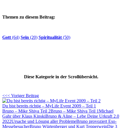
Themen zu diesem Beitrag:
Gott
(64)
Sein
(20)
Spiritualität
(50)
Diese Kategorie in der Scrollübersicht.
<<< Voriger Beitrag
Du bist bereits richtig – MyLife Event 2009 – Teil 1
Bruno – Mike Shiva Teil 2
Bruno – Mike Shiva Teil 1
Michael
Gahr über Klaus Kinski
Bruno & Aline – Lebe Deine Urkraft 2.0
2022
Ursache und Lösung aller Probleme
Bruno provoziert Eso-
Messebesucher
Bruno Würtenberger und Kurt Tepperwein
Die 3