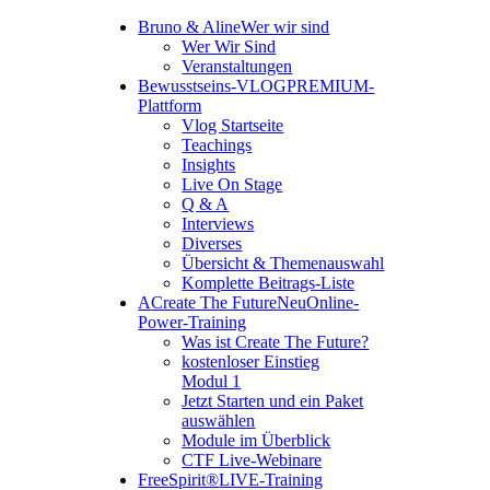
Bruno & Aline
Wer wir sind
Wer Wir Sind
Veranstaltungen
Bewusstseins-VLOG
PREMIUM-
Plattform
Vlog Startseite
Teachings
Insights
Live On Stage
Q & A
Interviews
Diverses
Übersicht & Themenauswahl
Komplette Beitrags-Liste
A
Create The Future
Neu
Online-
Power-Training
Was ist Create The Future?
kostenloser Einstieg
Modul 1
Jetzt Starten und ein Paket
auswählen
Module im Überblick
CTF Live-Webinare
FreeSpirit®
LIVE-Training