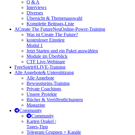
Q & A
Interviews
Diverses
Übersicht & Themenauswahl
Komplette Beitrags-Liste
A
Create The Future
Neu
Online-Power-Training
Was ist Create The Future?
kostenloser Einstieg
Modul 1
Jetzt Starten und ein Paket auswählen
Module im Überblick
CTF Live-Webinare
FreeSpirit®
LIVE-Training
Alle Angebote
& Unterstützung
Alle Angebote
Bewusstseins-Training
Private Coachings
Unsere Projekte
Bücher & Veröffentlichungen
Magazine
Community
Community
Karten Orakel /
Tages-Tipp
Telegram Gruppen + Kanäle