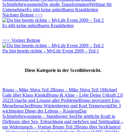
Schöpferbewusstsein
Die große Transformation
Webinar für
Unternehmer
Es gibt keine unheilbaren Krankheiten
Nächster Beitrag >>>
Es gibt keine unheilbaren Krankheiten
<<< Voriger Beitrag
Du bist bereits richtig – MyLife Event 2009 – Teil 1
Diese Kategorie in der Scrollübersicht.
Bruno – Mike Shiva Teil 2
Bruno – Mike Shiva Teil 1
Michael
Gahr über Klaus Kinski
Bruno & Aline – Lebe Deine Urkraft 2.0
2022
Ursache und Lösung aller Probleme
Bruno provoziert Eso-
Messebesucher
Bruno Würtenberger und Kurt Tepperwein
Die 3
wichtigsten Dinge des Lebens – Kisslegg
Das
Schöpferbewusstsein – Starnberger See
Die göttliche Kraft in
Dir
Bruno über Sex, Erleuchtung und mehr
Sex und Spiritualität –
ein Widerspruch – Vortrag Bruno Teil 2
Bruno über Sex
Klartext