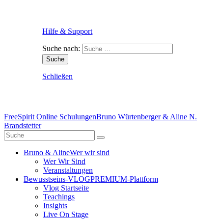
Hilfe & Support
Suche nach:
Schließen
FreeSpirit Online Schulungen
Bruno Würtenberger & Aline N.
Brandstetter
Bruno & Aline
Wer wir sind
Wer Wir Sind
Veranstaltungen
Bewusstseins-VLOG
PREMIUM-Plattform
Vlog Startseite
Teachings
Insights
Live On Stage