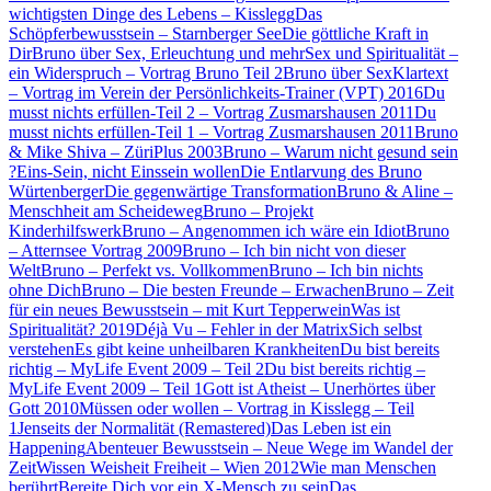
wichtigsten Dinge des Lebens – Kisslegg
Das
Schöpferbewusstsein – Starnberger See
Die göttliche Kraft in
Dir
Bruno über Sex, Erleuchtung und mehr
Sex und Spiritualität –
ein Widerspruch – Vortrag Bruno Teil 2
Bruno über Sex
Klartext
– Vortrag im Verein der Persönlichkeits-Trainer (VPT) 2016
Du
musst nichts erfüllen-Teil 2 – Vortrag Zusmarshausen 2011
Du
musst nichts erfüllen-Teil 1 – Vortrag Zusmarshausen 2011
Bruno
& Mike Shiva – ZüriPlus 2003
Bruno – Warum nicht gesund sein
?
Eins-Sein, nicht Einssein wollen
Die Entlarvung des Bruno
Würtenberger
Die gegenwärtige Transformation
Bruno & Aline –
Menschheit am Scheideweg
Bruno – Projekt
Kinderhilfswerk
Bruno – Angenommen ich wäre ein Idiot
Bruno
– Atternsee Vortrag 2009
Bruno – Ich bin nicht von dieser
Welt
Bruno – Perfekt vs. Vollkommen
Bruno – Ich bin nichts
ohne Dich
Bruno – Die besten Freunde – Erwachen
Bruno – Zeit
für ein neues Bewusstsein – mit Kurt Tepperwein
Was ist
Spiritualität? 2019
Déjà Vu – Fehler in der Matrix
Sich selbst
verstehen
Es gibt keine unheilbaren Krankheiten
Du bist bereits
richtig – MyLife Event 2009 – Teil 2
Du bist bereits richtig –
MyLife Event 2009 – Teil 1
Gott ist Atheist – Unerhörtes über
Gott 2010
Müssen oder wollen – Vortrag in Kisslegg – Teil
1
Jenseits der Normalität (Remastered)
Das Leben ist ein
Happening
Abenteuer Bewusstsein – Neue Wege im Wandel der
Zeit
Wissen Weisheit Freiheit – Wien 2012
Wie man Menschen
berührt
Bereite Dich vor ein X-Mensch zu sein
Das