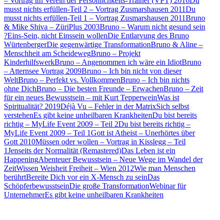
– Vortrag im Verein der Persönlichkeits-Trainer (VPT) 2016
Du
musst nichts erfüllen-Teil 2 – Vortrag Zusmarshausen 2011
Du
musst nichts erfüllen-Teil 1 – Vortrag Zusmarshausen 2011
Bruno
& Mike Shiva – ZüriPlus 2003
Bruno – Warum nicht gesund sein
?
Eins-Sein, nicht Einssein wollen
Die Entlarvung des Bruno
Würtenberger
Die gegenwärtige Transformation
Bruno & Aline –
Menschheit am Scheideweg
Bruno – Projekt
Kinderhilfswerk
Bruno – Angenommen ich wäre ein Idiot
Bruno
– Atternsee Vortrag 2009
Bruno – Ich bin nicht von dieser
Welt
Bruno – Perfekt vs. Vollkommen
Bruno – Ich bin nichts
ohne Dich
Bruno – Die besten Freunde – Erwachen
Bruno – Zeit
für ein neues Bewusstsein – mit Kurt Tepperwein
Was ist
Spiritualität? 2019
Déjà Vu – Fehler in der Matrix
Sich selbst
verstehen
Es gibt keine unheilbaren Krankheiten
Du bist bereits
richtig – MyLife Event 2009 – Teil 2
Du bist bereits richtig –
MyLife Event 2009 – Teil 1
Gott ist Atheist – Unerhörtes über
Gott 2010
Müssen oder wollen – Vortrag in Kisslegg – Teil
1
Jenseits der Normalität (Remastered)
Das Leben ist ein
Happening
Abenteuer Bewusstsein – Neue Wege im Wandel der
Zeit
Wissen Weisheit Freiheit – Wien 2012
Wie man Menschen
berührt
Bereite Dich vor ein X-Mensch zu sein
Das
Schöpferbewusstsein
Die große Transformation
Webinar für
Unternehmer
Es gibt keine unheilbaren Krankheiten