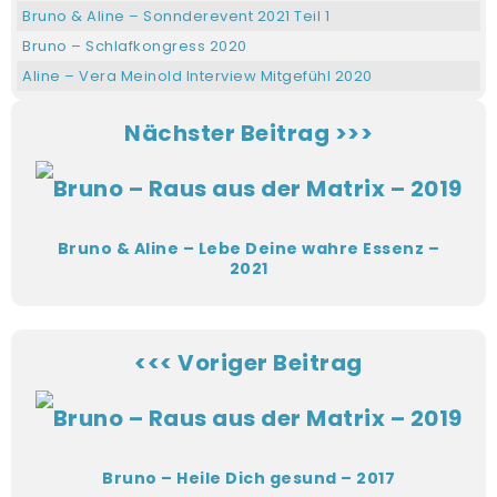
Bruno & Aline – Sonnderevent 2021 Teil 1
Bruno – Schlafkongress 2020
Aline – Vera Meinold Interview Mitgefühl 2020
Bruno – Sonnderevent Erlebnisabend 2020
Nächster Beitrag >>>
Bruno – Lockdown-Retreat 2020
Bruno & Aline Gesundheitsonline Kongress 2022
Bruno – Blaupause TV Live 2020
Bruno & Aline – Finde Deinen Herzpartner 2022
Bruno & Aline – Lebe Deine wahre Essenz –
Bruno & Aline – Konfliktstransformations-Kongress 2022
2021
Bruno – Wie bewusst sind wir wirklich – Elena Fornol 2017
Bruno & Aline – Lebendigkeits-Kongress 2022
Bruno – Geistheilungs-Kongress 2020
<<< Voriger Beitrag
Aline – Aline Brandstetter hautnah im Interview – Janine
Lesch 2020
Bruno – Selbstheilung ist machbar Kongress 2020
Bruno & Aline – Erfüllende Beziehungen auf allen Ebenen –
Bruno – Heile Dich gesund – 2017
Synthesia TV 2021