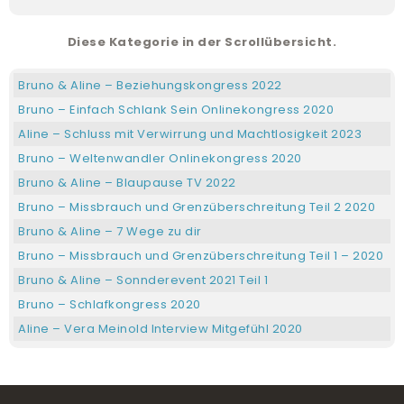
Bruno & Aline – Happy parents happy kids Kongress 2022
Bruno – Was ist Bewusstseinsentwicklung – Bernd
Diese Kategorie in der Scrollübersicht.
Gloggnitzer 2016
Bruno & Aline Earthkeeper Kongress 2022
Bruno & Aline – Beziehungskongress 2022
Bruno – Wie ist es tot zu sein – Querdenken TV 2015
Bruno – Einfach Schlank Sein Onlinekongress 2020
Aline – Festival für ein neues Körperbewusstsein 2021
Aline – Schluss mit Verwirrung und Machtlosigkeit 2023
Bruno – Hingabe ist die wahre Leidenschaft – Welt im
Bruno – Weltenwandler Onlinekongress 2020
Wandel TV
Bruno & Aline – Blaupause TV 2022
Bruno & Aline – Lebensquell Kongress 2022
Bruno – Missbrauch und Grenzüberschreitung Teil 2 2020
Bruno – Frei und schöpferisch leben – Welt im Wandel TV
2015
Bruno & Aline – 7 Wege zu dir
Bruno & Aline – Lebensfreude Messe Kongress 2022
Bruno – Missbrauch und Grenzüberschreitung Teil 1 – 2020
Bruno – Bewusstsein für die Neue Zeit – Querdenken TV
Bruno & Aline – Sonnderevent 2021 Teil 1
2012
Bruno – Schlafkongress 2020
Aline – Die Liebe in der Sucht 2.0 Kongress 2021
Aline – Vera Meinold Interview Mitgefühl 2020
Bruno & Aline – FreeSpirit Experten Interview – Martin
Bruno – Sonnderevent Erlebnisabend 2020
Döller 2020
Bruno – Lockdown-Retreat 2020
Bruno – Kraft meiner Angst Kongress 2019
Bruno & Aline Gesundheitsonline Kongress 2022