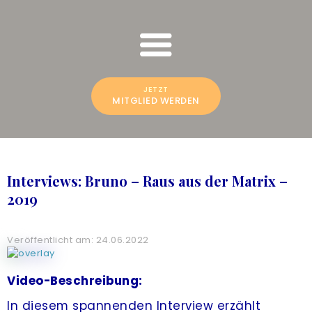
LIVE-TRAINING
FREESPIRIT ONLINE SCHULUNGEN
Bruno Würtenberger & Aline N. Brandstetter
ALLE ANGEBOTE
& UNTERSTÜTZUNG
JETZT
MITGLIED WERDEN
COMMUNITY
ANMELDEN
Interviews: Bruno – Raus aus der Matrix –
HILFE UND SUPPORT
2019
Veröffentlicht am: 24.06.2022
Video-Beschreibung:
In diesem spannenden Interview erzählt