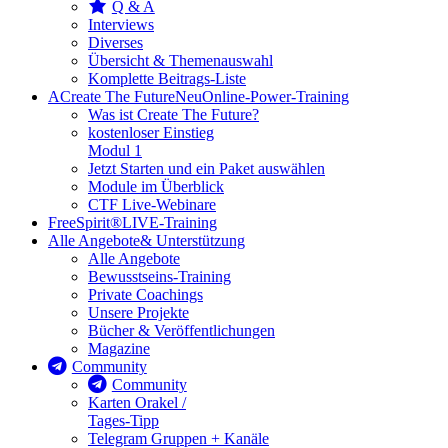
Q & A
Interviews
Diverses
Übersicht & Themenauswahl
Komplette Beitrags-Liste
A
Create The Future
Neu
Online-Power-Training
Was ist Create The Future?
kostenloser Einstieg
Modul 1
Jetzt Starten und ein Paket auswählen
Module im Überblick
CTF Live-Webinare
FreeSpirit®
LIVE-Training
Alle Angebote
& Unterstützung
Alle Angebote
Bewusstseins-Training
Private Coachings
Unsere Projekte
Bücher & Veröffentlichungen
Magazine
Community
Community
Karten Orakel /
Tages-Tipp
Telegram Gruppen + Kanäle