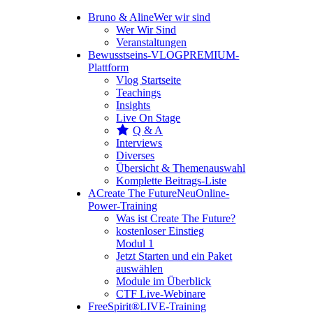
Bruno & Aline
Wer wir sind
Wer Wir Sind
Veranstaltungen
Bewusstseins-VLOG
PREMIUM-
Plattform
Vlog Startseite
Teachings
Insights
Live On Stage
Q & A
Interviews
Diverses
Übersicht & Themenauswahl
Komplette Beitrags-Liste
A
Create The Future
Neu
Online-
Power-Training
Was ist Create The Future?
kostenloser Einstieg
Modul 1
Jetzt Starten und ein Paket
auswählen
Module im Überblick
CTF Live-Webinare
FreeSpirit®
LIVE-Training