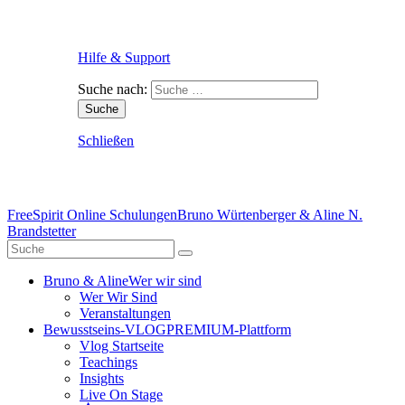
Hilfe & Support
Suche nach:
Schließen
FreeSpirit Online Schulungen
Bruno Würtenberger & Aline N.
Brandstetter
Bruno & Aline
Wer wir sind
Wer Wir Sind
Veranstaltungen
Bewusstseins-VLOG
PREMIUM-Plattform
Vlog Startseite
Teachings
Insights
Live On Stage