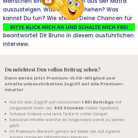
Menschen sind gerade dabei aus der Matrix
auszusteigen. Was wird geschehen? Was
LIVE-TRAINING
kannst Du tun? Wie stehen Deine Chancen für
ALLE ANGEBOTE
den Aufstieg? Diese und viele andere Fragen
beantwortet Dir Bruno in diesem ausführlichen
& UNTERSTÜTZUNG
Interview.
COMMUNITY
ANMELDEN
Du möchtest Den vollen Beitrag sehen?
Dann werde jetzt Premium-VLOG-Mitglied und
HILFE UND SUPPORT
erhalte unbeschränkten Zugriff auf alle Premium-
Inhalte!
Hol Dir den Zugriff auf inzwischen
1.801 Beiträge
mit
insgesamt mehr als
602 Stunden
Video-Spielzeit.
Schaue Videos und lese Texte in voller Länge!
Exklusive Inhalte welche es nirgendwo sonst zu sehen
gibt!
Im Premium-Bereich gehen wir tiefer als auf irgend
einem anderen öffentlichen Medium.