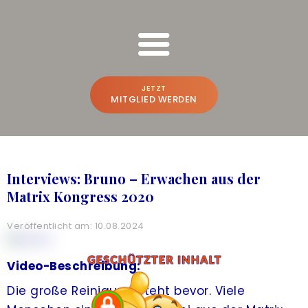
FREESPIRIT ONLINE SCHULUNGEN
Bruno Würtenberger & Aline N. Brandstetter
JETZT
MITGLIED WERDEN
BRUNO & ALINE
WER WIR SIND
Interviews: Bruno – Erwachen aus der
BEWUSSTSEINS-VLOG
Matrix Kongress 2020
PREMIUM-PLATTFORM
Veröffentlicht am: 10.08.2024
A
CREATE THE FUTURE
NEU
Video-Beschreibung:
ONLINE-POWER-TRAINING
Die große Reinigung steht bevor. Viele
FREESPIRIT®