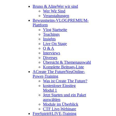
Bruno & Aline
Wer wir sind
Wer Wir Sind
Veranstaltungen
Bewusstseins-VLOG
PREMIUM-
Plattform
Vlog Startseite
Teachings
Insights
Live On Stage
Q & A
Interviews
Diverses
Übersicht & Themenauswahl
Komplette Beitrags-Liste
A
Create The Future
Neu
Online-
Power-Training
Was ist Create The Future?
kostenloser Einstieg
Modul 1
Jetzt Starten und ein Paket
auswählen
Module im Überblick
CTF Live-Webinare
FreeSpirit®
LIVE-Training