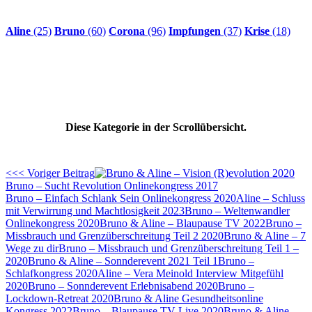
Aline
(25)
Bruno
(60)
Corona
(96)
Impfungen
(37)
Krise
(18)
Diese Kategorie in der Scrollübersicht.
<<< Voriger Beitrag
Bruno – Sucht Revolution Onlinekongress 2017
Bruno – Einfach Schlank Sein Onlinekongress 2020
Aline – Schluss
mit Verwirrung und Machtlosigkeit 2023
Bruno – Weltenwandler
Onlinekongress 2020
Bruno & Aline – Blaupause TV 2022
Bruno –
Missbrauch und Grenzüberschreitung Teil 2 2020
Bruno & Aline – 7
Wege zu dir
Bruno – Missbrauch und Grenzüberschreitung Teil 1 –
2020
Bruno & Aline – Sonnderevent 2021 Teil 1
Bruno –
Schlafkongress 2020
Aline – Vera Meinold Interview Mitgefühl
2020
Bruno – Sonnderevent Erlebnisabend 2020
Bruno –
Lockdown-Retreat 2020
Bruno & Aline Gesundheitsonline
Kongress 2022
Bruno – Blaupause TV Live 2020
Bruno & Aline –