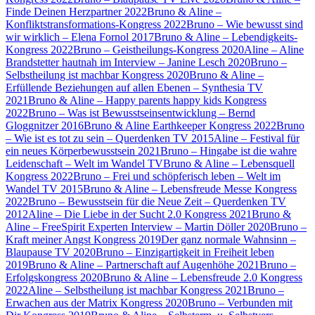
Finde Deinen Herzpartner 2022
Bruno & Aline –
Konfliktstransformations-Kongress 2022
Bruno – Wie bewusst sind
wir wirklich – Elena Fornol 2017
Bruno & Aline – Lebendigkeits-
Kongress 2022
Bruno – Geistheilungs-Kongress 2020
Aline – Aline
Brandstetter hautnah im Interview – Janine Lesch 2020
Bruno –
Selbstheilung ist machbar Kongress 2020
Bruno & Aline –
Erfüllende Beziehungen auf allen Ebenen – Synthesia TV
2021
Bruno & Aline – Happy parents happy kids Kongress
2022
Bruno – Was ist Bewusstseinsentwicklung – Bernd
Gloggnitzer 2016
Bruno & Aline Earthkeeper Kongress 2022
Bruno
– Wie ist es tot zu sein – Querdenken TV 2015
Aline – Festival für
ein neues Körperbewusstsein 2021
Bruno – Hingabe ist die wahre
Leidenschaft – Welt im Wandel TV
Bruno & Aline – Lebensquell
Kongress 2022
Bruno – Frei und schöpferisch leben – Welt im
Wandel TV 2015
Bruno & Aline – Lebensfreude Messe Kongress
2022
Bruno – Bewusstsein für die Neue Zeit – Querdenken TV
2012
Aline – Die Liebe in der Sucht 2.0 Kongress 2021
Bruno &
Aline – FreeSpirit Experten Interview – Martin Döller 2020
Bruno –
Kraft meiner Angst Kongress 2019
Der ganz normale Wahnsinn –
Blaupause TV 2020
Bruno – Einzigartigkeit in Freiheit leben
2019
Bruno & Aline – Partnerschaft auf Augenhöhe 2021
Bruno –
Erfolgskongress 2020
Bruno & Aline – Lebensfreude 2.0 Kongress
2022
Aline – Selbstheilung ist machbar Kongress 2021
Bruno –
Erwachen aus der Matrix Kongress 2020
Bruno – Verbunden mit