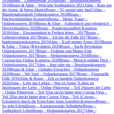
2016
Bruno – Lebensfreude 2016
Bruno – Berufungskongress
2016
Bruno & Aline – Welcome Soulbusiness 2021
Aline – Raus aus
der Angst- & Stress-Matrix
Bruno – 5G genial oder fatal?
Aline –
Manifestationskraft Onlinekongress 2020
Bruno –
Patchworkfamilien Kongress
Bruno – Meine Trauer –
Onlinekongress 2018
Bruno & Aline – Authentisch und erfolgreich –
Herzensbusiness 2020
Bruno – Kindergesundheit Kongress
2018
Aline – Einzigartigkeit in Freiheit leben – 2017
Bruno –
Liebesrevolution 2017
Bruno – Ich bin die Fülle 2017
Bruno –
Impformationskongress 2019
Aline – Kraft meiner Angst 2019
Bruno
& Aline – Vision (R)evolution 2020
Bruno – Sucht Revolution
Onlinekongress 2017
Bruno – Freiheits und Mutter Erde
Onlinekongress 2017
Bruno – Heilungskongress 2018
Bruno –
Coronavirus Online Kongress 2020
Bruno – Mensch entfalte Dich –
Onlinekongress 2017
Aline – Jetzt oder nie – Berufungskongress
2020
Bruno & Aline – Globales Erwachen – Onlinekongress
2020
Bruno – Wir Sind – Onlinekongress 2017
Bruno – Finanzielle
Fülle 2016
Aline & Bruno – Zeit zu handeln Onlinekongress
2020
Aline – Lebe das Lieben – Was ist Angst ?
Leben im
Jetzt
Spuren der Liebe – Online Pilgerreise – Teil 2
Spuren der Liebe
– Online Pilgerreise – Teil 1
Das steckt hinter dem Corona Virus –
Teil 2
Das steckt hinter dem Corona Virus – Teil 1
Corona –
Erfolgreich durch die Krise
Aline beim Angstfrei-Kongress
Bruno –
So geht Erfolg
Bruno – Ausgangspunkt Selbstliebe
Bruno –
Authentisch Leben
Bruno – Heilungskongress 2017
Aline –