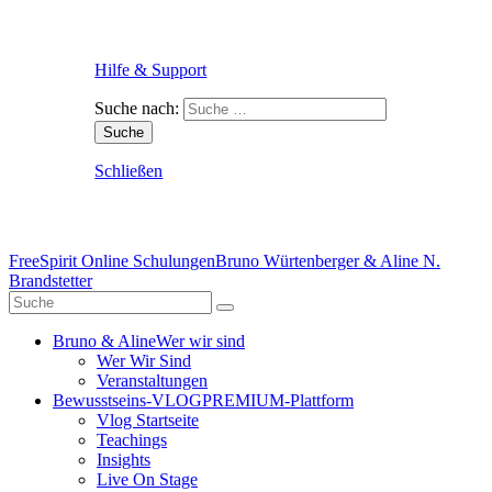
Hilfe & Support
Suche nach:
Schließen
FreeSpirit Online Schulungen
Bruno Würtenberger & Aline N.
Brandstetter
Bruno & Aline
Wer wir sind
Wer Wir Sind
Veranstaltungen
Bewusstseins-VLOG
PREMIUM-Plattform
Vlog Startseite
Teachings
Insights
Live On Stage