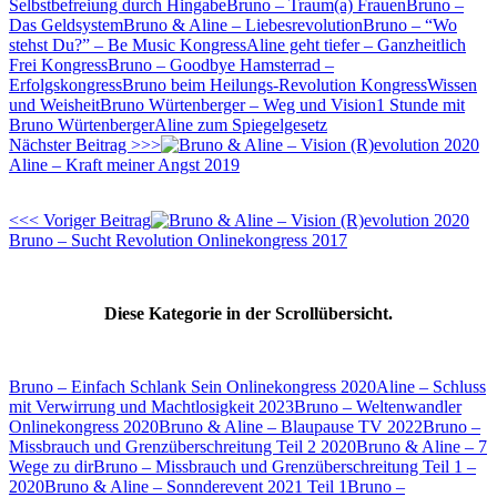
Selbstbefreiung durch Hingabe
Bruno – Traum(a) Frauen
Bruno –
Das Geldsystem
Bruno & Aline – Liebesrevolution
Bruno – “Wo
stehst Du?” – Be Music Kongress
Aline geht tiefer – Ganzheitlich
Frei Kongress
Bruno – Goodbye Hamsterrad –
Erfolgskongress
Bruno beim Heilungs-Revolution Kongress
Wissen
und Weisheit
Bruno Würtenberger – Weg und Vision
1 Stunde mit
Bruno Würtenberger
Aline zum Spiegelgesetz
Nächster Beitrag >>>
Aline – Kraft meiner Angst 2019
<<< Voriger Beitrag
Bruno – Sucht Revolution Onlinekongress 2017
Diese Kategorie in der Scrollübersicht.
Bruno – Einfach Schlank Sein Onlinekongress 2020
Aline – Schluss
mit Verwirrung und Machtlosigkeit 2023
Bruno – Weltenwandler
Onlinekongress 2020
Bruno & Aline – Blaupause TV 2022
Bruno –
Missbrauch und Grenzüberschreitung Teil 2 2020
Bruno & Aline – 7
Wege zu dir
Bruno – Missbrauch und Grenzüberschreitung Teil 1 –
2020
Bruno & Aline – Sonnderevent 2021 Teil 1
Bruno –