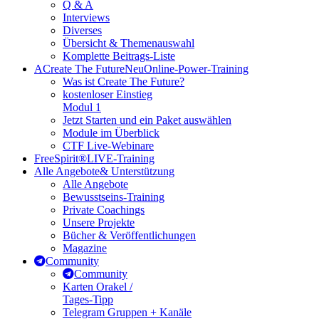
Q & A
Interviews
Diverses
Übersicht & Themenauswahl
Komplette Beitrags-Liste
A
Create The Future
Neu
Online-Power-Training
Was ist Create The Future?
kostenloser Einstieg
Modul 1
Jetzt Starten und ein Paket auswählen
Module im Überblick
CTF Live-Webinare
FreeSpirit®
LIVE-Training
Alle Angebote
& Unterstützung
Alle Angebote
Bewusstseins-Training
Private Coachings
Unsere Projekte
Bücher & Veröffentlichungen
Magazine
Community
Community
Karten Orakel /
Tages-Tipp
Telegram Gruppen + Kanäle