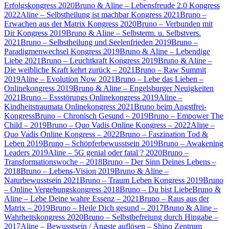
Erfolgskongress 2020
Bruno & Aline – Lebensfreude 2.0 Kongress
2022
Aline – Selbstheilung ist machbar Kongress 2021
Bruno –
Erwachen aus der Matrix Kongress 2020
Bruno – Verbunden mit
Dir Kongress 2019
Bruno & Aline – Selbsterm. u. Selbstvers.
2021
Bruno – Selbstheilung und Seelenfrieden 2019
Bruno –
Paradigmenwechsel Kongress 2019
Bruno & Aline – Lebendige
Liebe 2021
Bruno – Leuchtkraft Kongress 2019
Bruno & Aline –
Die weibliche Kraft kehrt zurück – 2021
Bruno – Raw Summit
2019
Aline – Evolution Now 2021
Bruno – Lebe das Lieben –
Onlinekongress 2019
Bruno & Aline – Engelsburger Neuigkeiten
2021
Bruno – Essstörungs Onlinekongress 2019
Aline –
Kindheitstraumata Onlinekongress 2021
Bruno beim Angstfrei-
Kongress
Bruno – Chronisch Gesund – 2019
Bruno – Empower The
Child – 2019
Bruno – Quo Vadis Online Kongress – 2022
Aline –
Quo Vadis Online Kongress – 2022
Bruno – Faszination Tod &
Leben 2019
Bruno – Schöpferbewusstsein 2019
Bruno – Awakening
Leaders 2019
Aline – 5G genial oder fatal ? 2020
Bruno –
Transformationswoche – 2018
Bruno – Der Sinn Deines Lebens –
2018
Bruno – Lebens-Vision 2019
Bruno & Aline –
Naturbewusstsein 2021
Bruno – Traum Leben Kongress 2019
Bruno
– Online Vergebungskongress 2018
Bruno – Du bist Liebe
Bruno &
Aline – Lebe Deine wahre Essenz – 2021
Bruno – Raus aus der
Matrix – 2019
Bruno – Heile Dich gesund – 2017
Bruno & Aline –
Wahrheitskongress 2020
Bruno – Selbstbefreiung durch Hingabe –
2017
Aline – Bewusstsein / Ängste auflösen – Shino Zentrum