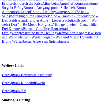
Erfolgreich durch die Krise
Aline beim Angstfrei-Kongress
Bruno –
So geht Erfolg
Bruno – Ausgangspunkt Selbstliebe
Bruno –
Authentisch Leben
Bruno – Heilungskongress 2017
Aline –
Selbstbefreiung durch Hingabe
Bruno – Traum(a) Frauen
Bruno –
Das Geldsystem
Bruno & Aline – Liebesrevolution
Bruno – “Wo
stehst Du?” – Be Music Kongress
Aline geht tiefer – Ganzheitlich
Frei Kongress
Bruno – Goodbye Hamsterrad –
Erfolgskongress
Bruno beim Heilungs-Revolution Kongress
Wissen
und Weisheit
Bruno Würtenberger – Weg und Vision
1 Stunde mit
Bruno Würtenberger
Aline zum Spiegelgesetz
Weitere Links
Free
Spirit
® Bewusstseinstraining
Free
Spirit
® Kinderhilfswerk
Free
Spirit
®-TV
Sharing is Caring