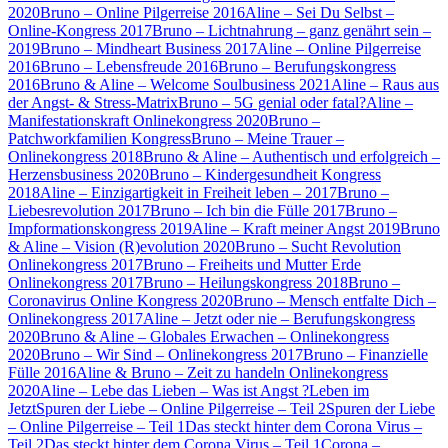
2020
Bruno – Online Pilgerreise 2016
Aline – Sei Du Selbst –
Online-Kongress 2017
Bruno – Lichtnahrung – ganz genährt sein –
2019
Bruno – Mindheart Business 2017
Aline – Online Pilgerreise
2016
Bruno – Lebensfreude 2016
Bruno – Berufungskongress
2016
Bruno & Aline – Welcome Soulbusiness 2021
Aline – Raus aus
der Angst- & Stress-Matrix
Bruno – 5G genial oder fatal?
Aline –
Manifestationskraft Onlinekongress 2020
Bruno –
Patchworkfamilien Kongress
Bruno – Meine Trauer –
Onlinekongress 2018
Bruno & Aline – Authentisch und erfolgreich –
Herzensbusiness 2020
Bruno – Kindergesundheit Kongress
2018
Aline – Einzigartigkeit in Freiheit leben – 2017
Bruno –
Liebesrevolution 2017
Bruno – Ich bin die Fülle 2017
Bruno –
Impformationskongress 2019
Aline – Kraft meiner Angst 2019
Bruno
& Aline – Vision (R)evolution 2020
Bruno – Sucht Revolution
Onlinekongress 2017
Bruno – Freiheits und Mutter Erde
Onlinekongress 2017
Bruno – Heilungskongress 2018
Bruno –
Coronavirus Online Kongress 2020
Bruno – Mensch entfalte Dich –
Onlinekongress 2017
Aline – Jetzt oder nie – Berufungskongress
2020
Bruno & Aline – Globales Erwachen – Onlinekongress
2020
Bruno – Wir Sind – Onlinekongress 2017
Bruno – Finanzielle
Fülle 2016
Aline & Bruno – Zeit zu handeln Onlinekongress
2020
Aline – Lebe das Lieben – Was ist Angst ?
Leben im
Jetzt
Spuren der Liebe – Online Pilgerreise – Teil 2
Spuren der Liebe
– Online Pilgerreise – Teil 1
Das steckt hinter dem Corona Virus –
Teil 2
Das steckt hinter dem Corona Virus – Teil 1
Corona –