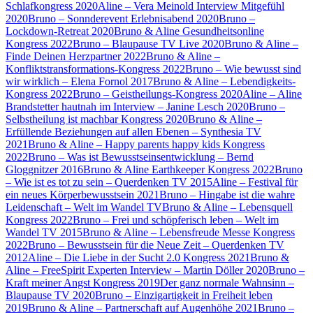
Schlafkongress 2020
Aline – Vera Meinold Interview Mitgefühl
2020
Bruno – Sonnderevent Erlebnisabend 2020
Bruno –
Lockdown-Retreat 2020
Bruno & Aline Gesundheitsonline
Kongress 2022
Bruno – Blaupause TV Live 2020
Bruno & Aline –
Finde Deinen Herzpartner 2022
Bruno & Aline –
Konfliktstransformations-Kongress 2022
Bruno – Wie bewusst sind
wir wirklich – Elena Fornol 2017
Bruno & Aline – Lebendigkeits-
Kongress 2022
Bruno – Geistheilungs-Kongress 2020
Aline – Aline
Brandstetter hautnah im Interview – Janine Lesch 2020
Bruno –
Selbstheilung ist machbar Kongress 2020
Bruno & Aline –
Erfüllende Beziehungen auf allen Ebenen – Synthesia TV
2021
Bruno & Aline – Happy parents happy kids Kongress
2022
Bruno – Was ist Bewusstseinsentwicklung – Bernd
Gloggnitzer 2016
Bruno & Aline Earthkeeper Kongress 2022
Bruno
– Wie ist es tot zu sein – Querdenken TV 2015
Aline – Festival für
ein neues Körperbewusstsein 2021
Bruno – Hingabe ist die wahre
Leidenschaft – Welt im Wandel TV
Bruno & Aline – Lebensquell
Kongress 2022
Bruno – Frei und schöpferisch leben – Welt im
Wandel TV 2015
Bruno & Aline – Lebensfreude Messe Kongress
2022
Bruno – Bewusstsein für die Neue Zeit – Querdenken TV
2012
Aline – Die Liebe in der Sucht 2.0 Kongress 2021
Bruno &
Aline – FreeSpirit Experten Interview – Martin Döller 2020
Bruno –
Kraft meiner Angst Kongress 2019
Der ganz normale Wahnsinn –
Blaupause TV 2020
Bruno – Einzigartigkeit in Freiheit leben
2019
Bruno & Aline – Partnerschaft auf Augenhöhe 2021
Bruno –