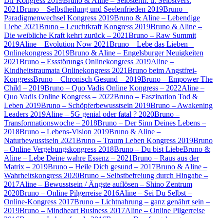
Dir Kongress 2019
Bruno & Aline – Selbsterm. u. Selbstvers.
2021
Bruno – Selbstheilung und Seelenfrieden 2019
Bruno –
Paradigmenwechsel Kongress 2019
Bruno & Aline – Lebendige
Liebe 2021
Bruno – Leuchtkraft Kongress 2019
Bruno & Aline –
Die weibliche Kraft kehrt zurück – 2021
Bruno – Raw Summit
2019
Aline – Evolution Now 2021
Bruno – Lebe das Lieben –
Onlinekongress 2019
Bruno & Aline – Engelsburger Neuigkeiten
2021
Bruno – Essstörungs Onlinekongress 2019
Aline –
Kindheitstraumata Onlinekongress 2021
Bruno beim Angstfrei-
Kongress
Bruno – Chronisch Gesund – 2019
Bruno – Empower The
Child – 2019
Bruno – Quo Vadis Online Kongress – 2022
Aline –
Quo Vadis Online Kongress – 2022
Bruno – Faszination Tod &
Leben 2019
Bruno – Schöpferbewusstsein 2019
Bruno – Awakening
Leaders 2019
Aline – 5G genial oder fatal ? 2020
Bruno –
Transformationswoche – 2018
Bruno – Der Sinn Deines Lebens –
2018
Bruno – Lebens-Vision 2019
Bruno & Aline –
Naturbewusstsein 2021
Bruno – Traum Leben Kongress 2019
Bruno
– Online Vergebungskongress 2018
Bruno – Du bist Liebe
Bruno &
Aline – Lebe Deine wahre Essenz – 2021
Bruno – Raus aus der
Matrix – 2019
Bruno – Heile Dich gesund – 2017
Bruno & Aline –
Wahrheitskongress 2020
Bruno – Selbstbefreiung durch Hingabe –
2017
Aline – Bewusstsein / Ängste auflösen – Shino Zentrum
2020
Bruno – Online Pilgerreise 2016
Aline – Sei Du Selbst –
Online-Kongress 2017
Bruno – Lichtnahrung – ganz genährt sein –
2019
Bruno – Mindheart Business 2017
Aline – Online Pilgerreise