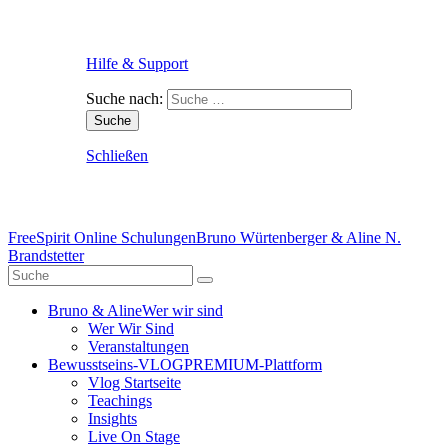
Hilfe & Support
Suche nach:
Schließen
FreeSpirit Online Schulungen
Bruno Würtenberger & Aline N.
Brandstetter
Bruno & Aline
Wer wir sind
Wer Wir Sind
Veranstaltungen
Bewusstseins-VLOG
PREMIUM-Plattform
Vlog Startseite
Teachings
Insights
Live On Stage