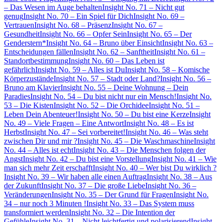
– Das Wesen im Auge behalten
Insight No. 71 – Nicht gut
genug
Insight No. 70 – Ein Spiel für Dich
Insight No. 69 –
Vertrauen
Insight No. 68 – Präsenz
Insight No. 67 –
Gesundheit
Insight No. 66 – Opfer Sein
Insight No. 65 – Der
Genderstern*
Insight No. 64 – Bruno über Einsicht
Insight No. 63 –
Entscheidungen fällen
Insight No. 62 – Sanftheit
Insight No. 61 –
Standortbestimmung
Insight No. 60 – Das Leben ist
gefährlich
Insight No. 59 – Alles ist Du
Insight No. 58 – Komische
Körperzustände
Insight No. 57 – Stadt oder Land?
Insight No. 56 –
Bruno am Klavier
Insight No. 55 – Deine Wohnung – Dein
Paradies
Insight No. 54 – Du bist nicht nur ein Mensch!
Insight No.
53 – Die Kisten
Insight No. 52 – Die Orchidee
Insight No. 51 –
Leben Dein Abenteuer!
Insight No. 50 – Du bist eine Kerze
Insight
No. 49 – Viele Fragen – Eine Antwort
Insight No. 48 – Es ist
Herbst
Insight No. 47 – Sei vorbereitet!
Insight No. 46 – Was steht
zwischen Dir und mir ?
Insight No. 45 – Die Waschmaschine
Insight
No. 44 – Alles ist echt
Insight No. 43 – Die Menschen folgen der
Angst
Insight No. 42 – Du bist eine Vorstellung
Insight No. 41 – Wie
man sich mehr Zeit erschafft
Insight No. 40 – Wer bist Du wirklich ?
Insight No. 39 – Wir haben alle einen Auftrag
Insight No. 38 – Aus
der Zukunft
Insight No. 37 – Die große Liebe
Insight No. 36 –
Veränderungen
Insight No. 35 – Der Grund für Fragen
Insight No.
34 – nur noch 3 Minuten !
Insight No. 33 – Das System muss
transformiert werden
Insight No. 32 – Die Intention der
Gefühle
Insight No. 31 – Nicht leichtfertig und polarisierend
Insight