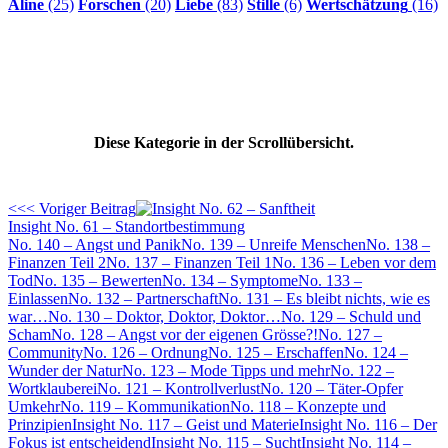
Aline
(25)
Forschen
(20)
Liebe
(83)
Stille
(6)
Wertschätzung
(16)
Diese Kategorie in der Scrollübersicht.
<<< Voriger Beitrag
Insight No. 61 – Standortbestimmung
No. 140 – Angst und Panik
No. 139 – Unreife Menschen
No. 138 –
Finanzen Teil 2
No. 137 – Finanzen Teil 1
No. 136 – Leben vor dem
Tod
No. 135 – Bewerten
No. 134 – Symptome
No. 133 –
Einlassen
No. 132 – Partnerschaft
No. 131 – Es bleibt nichts, wie es
war…
No. 130 – Doktor, Doktor, Doktor…
No. 129 – Schuld und
Scham
No. 128 – Angst vor der eigenen Grösse?!
No. 127 –
Community
No. 126 – Ordnung
No. 125 – Erschaffen
No. 124 –
Wunder der Natur
No. 123 – Mode Tipps und mehr
No. 122 –
Wortklauberei
No. 121 – Kontrollverlust
No. 120 – Täter-Opfer
Umkehr
No. 119 – Kommunikation
No. 118 – Konzepte und
Prinzipien
Insight No. 117 – Geist und Materie
Insight No. 116 – Der
Fokus ist entscheidend
Insight No. 115 – Sucht
Insight No. 114 –