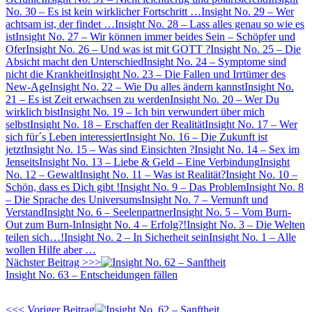
No. 30 – Es ist kein wirklicher Fortschritt …
Insight No. 29 – Wer
achtsam ist, der findet …
Insight No. 28 – Lass alles genau so wie es
ist
Insight No. 27 – Wir können immer beides Sein – Schöpfer und
Ofer
Insight No. 26 – Und was ist mit GOTT ?
Insight No. 25 – Die
Absicht macht den Unterschied
Insight No. 24 – Symptome sind
nicht die Krankheit
Insight No. 23 – Die Fallen und Irrtümer des
New-Age
Insight No. 22 – Wie Du alles ändern kannst
Insight No.
21 – Es ist Zeit erwachsen zu werden
Insight No. 20 – Wer Du
wirklich bist
Insight No. 19 – Ich bin verwundert über mich
selbst
Insight No. 18 – Erschaffen der Realität
Insight No. 17 – Wer
sich für´s Leben interessiert
Insight No. 16 – Die Zukunft ist
jetzt
Insight No. 15 – Was sind Einsichten ?
Insight No. 14 – Sex im
Jenseits
Insight No. 13 – Liebe & Geld – Eine Verbindung
Insight
No. 12 – Gewalt
Insight No. 11 – Was ist Realität?
Insight No. 10 –
Schön, dass es Dich gibt !
Insight No. 9 – Das Problem
Insight No. 8
– Die Sprache des Universums
Insight No. 7 – Vernunft und
Verstand
Insight No. 6 – Seelenpartner
Insight No. 5 – Vom Burn-
Out zum Burn-In
Insight No. 4 – Erfolg?!
Insight No. 3 – Die Welten
teilen sich…!
Insight No. 2 – In Sicherheit sein
Insight No. 1 – Alle
wollen Hilfe aber …
Nächster Beitrag >>>
Insight No. 63 – Entscheidungen fällen
<<< Voriger Beitrag