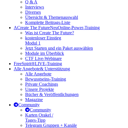
Q & A
Interviews
Diverses
Übersicht & Themenauswahl
Komplette Beitrags-Liste
A
Create The Future
Neu
Online-Power-Training
Was ist Create The Future?
kostenloser Einstieg
Modul 1
Jetzt Starten und ein Paket auswählen
Module im Überblick
CTF Live-Webinare
FreeSpirit®
LIVE-Training
Alle Angebote
& Unterstützung
Alle Angebote
Bewusstseins-Training
Private Coachings
Unsere Projekte
Bücher & Veröffentlichungen
Magazine
Community
Community
Karten Orakel /
Tages-Tipp
Telegram Gruppen + Kanäle