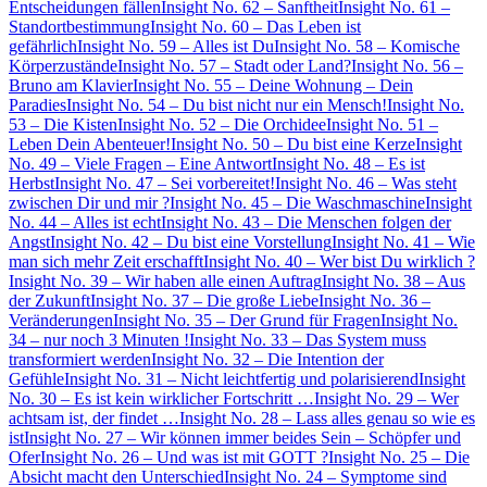
Entscheidungen fällen
Insight No. 62 – Sanftheit
Insight No. 61 –
Standortbestimmung
Insight No. 60 – Das Leben ist
gefährlich
Insight No. 59 – Alles ist Du
Insight No. 58 – Komische
Körperzustände
Insight No. 57 – Stadt oder Land?
Insight No. 56 –
Bruno am Klavier
Insight No. 55 – Deine Wohnung – Dein
Paradies
Insight No. 54 – Du bist nicht nur ein Mensch!
Insight No.
53 – Die Kisten
Insight No. 52 – Die Orchidee
Insight No. 51 –
Leben Dein Abenteuer!
Insight No. 50 – Du bist eine Kerze
Insight
No. 49 – Viele Fragen – Eine Antwort
Insight No. 48 – Es ist
Herbst
Insight No. 47 – Sei vorbereitet!
Insight No. 46 – Was steht
zwischen Dir und mir ?
Insight No. 45 – Die Waschmaschine
Insight
No. 44 – Alles ist echt
Insight No. 43 – Die Menschen folgen der
Angst
Insight No. 42 – Du bist eine Vorstellung
Insight No. 41 – Wie
man sich mehr Zeit erschafft
Insight No. 40 – Wer bist Du wirklich ?
Insight No. 39 – Wir haben alle einen Auftrag
Insight No. 38 – Aus
der Zukunft
Insight No. 37 – Die große Liebe
Insight No. 36 –
Veränderungen
Insight No. 35 – Der Grund für Fragen
Insight No.
34 – nur noch 3 Minuten !
Insight No. 33 – Das System muss
transformiert werden
Insight No. 32 – Die Intention der
Gefühle
Insight No. 31 – Nicht leichtfertig und polarisierend
Insight
No. 30 – Es ist kein wirklicher Fortschritt …
Insight No. 29 – Wer
achtsam ist, der findet …
Insight No. 28 – Lass alles genau so wie es
ist
Insight No. 27 – Wir können immer beides Sein – Schöpfer und
Ofer
Insight No. 26 – Und was ist mit GOTT ?
Insight No. 25 – Die
Absicht macht den Unterschied
Insight No. 24 – Symptome sind