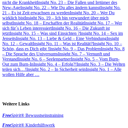
nicht die Krankheit
Insight No. 23 – Die Fallen und Irrtümer des
New-Age
Insight No. 22 – Wie Du alles ändern kannst
Insight No.
21 – Es ist Zeit erwachsen zu werden
Insight No. 20 – Wer Du
wirklich bist
Insight No. 19 – Ich bin verwundert über mich
selbst
Insight No. 18 – Erschaffen der Realität
Insight No. 17 – Wer
sich für´s Leben interessiert
Insight No. 16 – Die Zukunft ist
jetzt
Insight No. 15 – Was sind Einsichten ?
Insight No. 14 – Sex im
Jenseits
Insight No. 13 – Liebe & Geld – Eine Verbindung
Insight
No. 12 – Gewalt
Insight No. 11 – Was ist Realität?
Insight No. 10 –
Schön, dass es Dich gibt !
Insight No. 9 – Das Problem
Insight No. 8
– Die Sprache des Universums
Insight No. 7 – Vernunft und
Verstand
Insight No. 6 – Seelenpartner
Insight No. 5 – Vom Burn-
Out zum Burn-In
Insight No. 4 – Erfolg?!
Insight No. 3 – Die Welten
teilen sich…!
Insight No. 2 – In Sicherheit sein
Insight No. 1 – Alle
wollen Hilfe aber …
Weitere Links
Free
Spirit
® Bewusstseinstraining
Free
Spirit
® Kinderhilfswerk