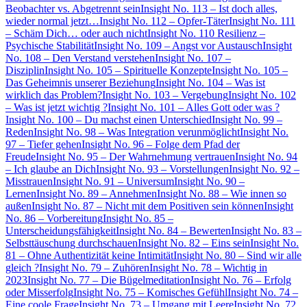
Beobachter vs. Abgetrennt sein
Insight No. 113 – Ist doch alles,
wieder normal jetzt…
Insight No. 112 – Opfer-Täter
Insight No. 111
– Schäm Dich… oder auch nicht
Insight No. 110 Resilienz –
Psychische Stabilität
Insight No. 109 – Angst vor Austausch
Insight
No. 108 – Den Verstand verstehen
Insight No. 107 –
Disziplin
Insight No. 105 – Spirituelle Konzepte
Insight No. 105 –
Das Geheimnis unserer Beziehung
Insight No. 104 – Was ist
wirklich das Problem?
Insight No. 103 – Vergebung
Insight No. 102
– Was ist jetzt wichtig ?
Insight No. 101 – Alles Gott oder was ?
Insight No. 100 – Du machst einen Unterschied
Insight No. 99 –
Reden
Insight No. 98 – Was Integration verunmöglicht
Insight No.
97 – Tiefer gehen
Insight No. 96 – Folge dem Pfad der
Freude
Insight No. 95 – Der Wahrnehmung vertrauen
Insight No. 94
– Ich glaube an Dich
Insight No. 93 – Vorstellungen
Insight No. 92 –
Misstrauen
Insight No. 91 – Universum
Insight No. 90 –
Lernen
Insight No. 89 – Annehmen
Insight No. 88 – Wie innen so
außen
Insight No. 87 – Nicht mit dem Positiven sein können
Insight
No. 86 – Vorbereitung
Insight No. 85 –
Unterscheidungsfähigkeit
Insight No. 84 – Bewerten
Insight No. 83 –
Selbsttäuschung durchschauen
Insight No. 82 – Eins sein
Insight No.
81 – Ohne Authentizität keine Intimität
Insight No. 80 – Sind wir alle
gleich ?
Insight No. 79 – Zuhören
Insight No. 78 – Wichtig in
2023
Insight No. 77 – Die Bügelmeditation
Insight No. 76 – Erfolg
oder Misserfolg
Insight No. 75 – Komisches Gefühl
Insight No. 74 –
Eine coole Frage
Insight No. 73 – Umgang mit Leere
Insight No. 72