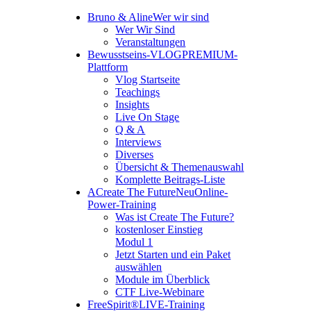
Bruno & Aline
Wer wir sind
Wer Wir Sind
Veranstaltungen
Bewusstseins-VLOG
PREMIUM-
Plattform
Vlog Startseite
Teachings
Insights
Live On Stage
Q & A
Interviews
Diverses
Übersicht & Themenauswahl
Komplette Beitrags-Liste
A
Create The Future
Neu
Online-
Power-Training
Was ist Create The Future?
kostenloser Einstieg
Modul 1
Jetzt Starten und ein Paket
auswählen
Module im Überblick
CTF Live-Webinare
FreeSpirit®
LIVE-Training