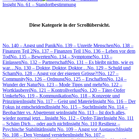
Insight No. 61 – Standortbestimmung
Diese Kategorie in der Scrollübersicht.
No. 140 – Angst und Panik
No. 139 – Unreife Menschen
No. 138 –
Finanzen Teil 2
No. 137 – Finanzen Teil 1
No. 136 – Leben vor dem
Tod
No. 135 – Bewerten
No. 134 – Symptome
No. 133 –
Einlassen
No. 132 – Partnerschaft
No. 131 – Es bleibt nichts, wie es
war…
No. 130 – Doktor, Doktor, Doktor…
No. 129 – Schuld und
Scham
No. 128 – Angst vor der eigenen Grösse?!
No. 127 –
Community
No. 126 – Ordnung
No. 125 – Erschaffen
No. 124 –
Wunder der Natur
No. 123 – Mode Tipps und mehr
No. 122 –
Wortklauberei
No. 121 – Kontrollverlust
No. 120 – Täter-Opfer
Umkehr
No. 119 – Kommunikation
No. 118 – Konzepte und
Prinzipien
Insight No. 117 – Geist und Materie
Insight No. 116 – Der
Fokus ist entscheidend
Insight No. 115 – Sucht
Insight No. 114 –
Beobachter vs. Abgetrennt sein
Insight No. 113 – Ist doch alles,
wieder normal jetzt…
Insight No. 112 – Opfer-Täter
Insight No. 111
– Schäm Dich… oder auch nicht
Insight No. 110 Resilienz –
Psychische Stabilität
Insight No. 109 – Angst vor Austausch
Insight
No. 108 – Den Verstand verstehen
Insight No. 107 –