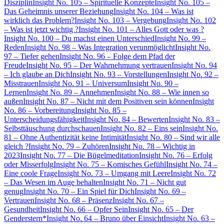
Disziplin
Insight No. 105 – Spirituelle Konzepte
Insight No. 105 –
Das Geheimnis unserer Beziehung
Insight No. 104 – Was ist
wirklich das Problem?
Insight No. 103 – Vergebung
Insight No. 102
– Was ist jetzt wichtig ?
Insight No. 101 – Alles Gott oder was ?
Insight No. 100 – Du machst einen Unterschied
Insight No. 99 –
Reden
Insight No. 98 – Was Integration verunmöglicht
Insight No.
97 – Tiefer gehen
Insight No. 96 – Folge dem Pfad der
Freude
Insight No. 95 – Der Wahrnehmung vertrauen
Insight No. 94
– Ich glaube an Dich
Insight No. 93 – Vorstellungen
Insight No. 92 –
Misstrauen
Insight No. 91 – Universum
Insight No. 90 –
Lernen
Insight No. 89 – Annehmen
Insight No. 88 – Wie innen so
außen
Insight No. 87 – Nicht mit dem Positiven sein können
Insight
No. 86 – Vorbereitung
Insight No. 85 –
Unterscheidungsfähigkeit
Insight No. 84 – Bewerten
Insight No. 83 –
Selbsttäuschung durchschauen
Insight No. 82 – Eins sein
Insight No.
81 – Ohne Authentizität keine Intimität
Insight No. 80 – Sind wir alle
gleich ?
Insight No. 79 – Zuhören
Insight No. 78 – Wichtig in
2023
Insight No. 77 – Die Bügelmeditation
Insight No. 76 – Erfolg
oder Misserfolg
Insight No. 75 – Komisches Gefühl
Insight No. 74 –
Eine coole Frage
Insight No. 73 – Umgang mit Leere
Insight No. 72
– Das Wesen im Auge behalten
Insight No. 71 – Nicht gut
genug
Insight No. 70 – Ein Spiel für Dich
Insight No. 69 –
Vertrauen
Insight No. 68 – Präsenz
Insight No. 67 –
Gesundheit
Insight No. 66 – Opfer Sein
Insight No. 65 – Der
Genderstern*
Insight No. 64 – Bruno über Einsicht
Insight No. 63 –