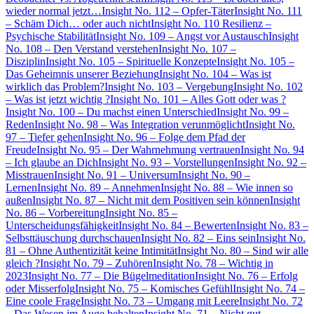
wieder normal jetzt…
Insight No. 112 – Opfer-Täter
Insight No. 111
– Schäm Dich… oder auch nicht
Insight No. 110 Resilienz –
Psychische Stabilität
Insight No. 109 – Angst vor Austausch
Insight
No. 108 – Den Verstand verstehen
Insight No. 107 –
Disziplin
Insight No. 105 – Spirituelle Konzepte
Insight No. 105 –
Das Geheimnis unserer Beziehung
Insight No. 104 – Was ist
wirklich das Problem?
Insight No. 103 – Vergebung
Insight No. 102
– Was ist jetzt wichtig ?
Insight No. 101 – Alles Gott oder was ?
Insight No. 100 – Du machst einen Unterschied
Insight No. 99 –
Reden
Insight No. 98 – Was Integration verunmöglicht
Insight No.
97 – Tiefer gehen
Insight No. 96 – Folge dem Pfad der
Freude
Insight No. 95 – Der Wahrnehmung vertrauen
Insight No. 94
– Ich glaube an Dich
Insight No. 93 – Vorstellungen
Insight No. 92 –
Misstrauen
Insight No. 91 – Universum
Insight No. 90 –
Lernen
Insight No. 89 – Annehmen
Insight No. 88 – Wie innen so
außen
Insight No. 87 – Nicht mit dem Positiven sein können
Insight
No. 86 – Vorbereitung
Insight No. 85 –
Unterscheidungsfähigkeit
Insight No. 84 – Bewerten
Insight No. 83 –
Selbsttäuschung durchschauen
Insight No. 82 – Eins sein
Insight No.
81 – Ohne Authentizität keine Intimität
Insight No. 80 – Sind wir alle
gleich ?
Insight No. 79 – Zuhören
Insight No. 78 – Wichtig in
2023
Insight No. 77 – Die Bügelmeditation
Insight No. 76 – Erfolg
oder Misserfolg
Insight No. 75 – Komisches Gefühl
Insight No. 74 –
Eine coole Frage
Insight No. 73 – Umgang mit Leere
Insight No. 72
– Das Wesen im Auge behalten
Insight No. 71 – Nicht gut