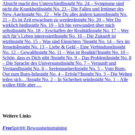
Absicht macht den Unterschied
Insight No. 24 – Symptome sind
nicht die Krankheit
Insight No. 23 – Die Fallen und Irrtümer des
New-Age
Insight No. 22 – Wie Du alles ändern kannst
Insight No.
21 – Es ist Zeit erwachsen zu werden
Insight No. 20 – Wer Du
wirklich bist
Insight No. 19 – Ich bin verwundert über mich
selbst
Insight No. 18 – Erschaffen der Realität
Insight No. 17 – Wer
sich für´s Leben interessiert
Insight No. 16 – Die Zukunft ist
jetzt
Insight No. 15 – Was sind Einsichten ?
Insight No. 14 – Sex im
Jenseits
Insight No. 13 – Liebe & Geld – Eine Verbindung
Insight
No. 12 – Gewalt
Insight No. 11 – Was ist Realität?
Insight No. 10 –
Schön, dass es Dich gibt !
Insight No. 9 – Das Problem
Insight No. 8
– Die Sprache des Universums
Insight No. 7 – Vernunft und
Verstand
Insight No. 6 – Seelenpartner
Insight No. 5 – Vom Burn-
Out zum Burn-In
Insight No. 4 – Erfolg?!
Insight No. 3 – Die Welten
teilen sich…!
Insight No. 2 – In Sicherheit sein
Insight No. 1 – Alle
wollen Hilfe aber …
Weitere Links
Free
Spirit
® Bewusstseinstraining