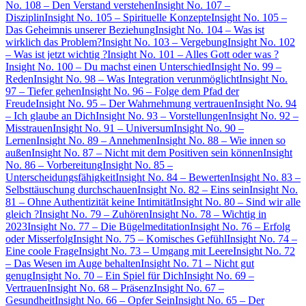
No. 108 – Den Verstand verstehen
Insight No. 107 –
Disziplin
Insight No. 105 – Spirituelle Konzepte
Insight No. 105 –
Das Geheimnis unserer Beziehung
Insight No. 104 – Was ist
wirklich das Problem?
Insight No. 103 – Vergebung
Insight No. 102
– Was ist jetzt wichtig ?
Insight No. 101 – Alles Gott oder was ?
Insight No. 100 – Du machst einen Unterschied
Insight No. 99 –
Reden
Insight No. 98 – Was Integration verunmöglicht
Insight No.
97 – Tiefer gehen
Insight No. 96 – Folge dem Pfad der
Freude
Insight No. 95 – Der Wahrnehmung vertrauen
Insight No. 94
– Ich glaube an Dich
Insight No. 93 – Vorstellungen
Insight No. 92 –
Misstrauen
Insight No. 91 – Universum
Insight No. 90 –
Lernen
Insight No. 89 – Annehmen
Insight No. 88 – Wie innen so
außen
Insight No. 87 – Nicht mit dem Positiven sein können
Insight
No. 86 – Vorbereitung
Insight No. 85 –
Unterscheidungsfähigkeit
Insight No. 84 – Bewerten
Insight No. 83 –
Selbsttäuschung durchschauen
Insight No. 82 – Eins sein
Insight No.
81 – Ohne Authentizität keine Intimität
Insight No. 80 – Sind wir alle
gleich ?
Insight No. 79 – Zuhören
Insight No. 78 – Wichtig in
2023
Insight No. 77 – Die Bügelmeditation
Insight No. 76 – Erfolg
oder Misserfolg
Insight No. 75 – Komisches Gefühl
Insight No. 74 –
Eine coole Frage
Insight No. 73 – Umgang mit Leere
Insight No. 72
– Das Wesen im Auge behalten
Insight No. 71 – Nicht gut
genug
Insight No. 70 – Ein Spiel für Dich
Insight No. 69 –
Vertrauen
Insight No. 68 – Präsenz
Insight No. 67 –
Gesundheit
Insight No. 66 – Opfer Sein
Insight No. 65 – Der