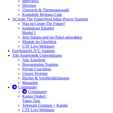
Interviews
Diverses
Übersicht & Themenauswahl
Komplette Beitrags-Liste
A
Create The Future
Neu
Online-Power-Training
Was ist Create The Future?
kostenloser Einstieg
Modul 1
Jetzt Starten und ein Paket auswählen
Module im Überblick
CTF Live-Webinare
FreeSpirit®
LIVE-Training
Alle Angebote
& Unterstützung
Alle Angebote
Bewusstseins-Training
Private Coachings
Unsere Projekte
Bücher & Veröffentlichungen
Magazine
Community
Community
Karten Orakel /
Tages-Tipp
Telegram Gruppen + Kanäle
CTF Live-Webinare