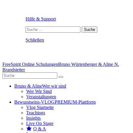
Hilfe & Support
Suche
nach:
Schließen
FreeSpirit Online Schulungen
Bruno Würtenberger & Aline N.
Brandstetter
Bruno & Aline
Wer wir sind
Wer Wir Sind
Veranstaltungen
Bewusstseins-VLOG
PREMIUM-Plattform
Vlog Startseite
Teachings
Insights
Live On Stage
Q & A