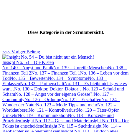
Diese Kategorie in der Scrollübersicht.
<<< Voriger Beitrag
Insight No. 53 – Die Kisten
No. 140 – Angst und Panik
No. 139 – Unreife Menschen
No. 138 –
Finanzen Teil 2
No. 137 – Finanzen Teil 1
No. 136 – Leben vor dem
Tod
No. 135 – Bewerten
No. 134 – Symptome
No. 133 –
Einlassen
No. 132 – Partnerschaft
No. 131 – Es bleibt nichts, wie es
war…
No. 130 – Doktor, Doktor, Doktor…
No. 129 – Schuld und
Scham
No. 128 – Angst vor der eigenen Grösse?!
No. 127 –
Community
No. 126 – Ordnung
No. 125 – Erschaffen
No. 124 –
Wunder der Natur
No. 123 – Mode Tipps und mehr
No. 122 –
Wortklauberei
No. 121 – Kontrollverlust
No. 120 – Täter-Opfer
Umkehr
No. 119 – Kommunikation
No. 118 – Konzepte und
Prinzipien
Insight No. 117 – Geist und Materie
Insight No. 116 – Der
Fokus ist entscheidend
Insight No. 115 – Sucht
Insight No. 114 –
Beobachter vs. Abgetrennt sein
Insight No. 113 – Ist doch alles,