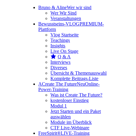
Bruno & Aline
Wer wir sind
Wer Wir Sind
Veranstaltungen
Bewusstseins-VLOG
PREMIUM-
Plattform
Vlog Startseite
Teachings
Insights
Live On Stage
Q & A
Interviews
Diverses
Übersicht & Themenauswahl
Komplette Beitrags-Liste
A
Create The Future
Neu
Online-
Power-Training
Was ist Create The Future?
kostenloser Einstieg
Modul 1
Jetzt Starten und ein Paket
auswählen
Module im Überblick
CTF Live-Webinare
FreeSpirit®
LIVE-Training