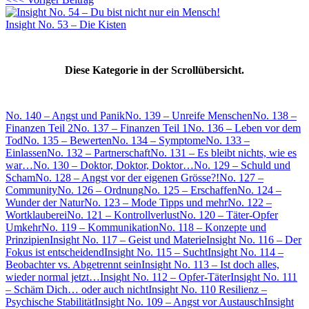
Insight No. 53 – Die Kisten
Diese Kategorie in der Scrollübersicht.
No. 140 – Angst und Panik
No. 139 – Unreife Menschen
No. 138 –
Finanzen Teil 2
No. 137 – Finanzen Teil 1
No. 136 – Leben vor dem
Tod
No. 135 – Bewerten
No. 134 – Symptome
No. 133 –
Einlassen
No. 132 – Partnerschaft
No. 131 – Es bleibt nichts, wie es
war…
No. 130 – Doktor, Doktor, Doktor…
No. 129 – Schuld und
Scham
No. 128 – Angst vor der eigenen Grösse?!
No. 127 –
Community
No. 126 – Ordnung
No. 125 – Erschaffen
No. 124 –
Wunder der Natur
No. 123 – Mode Tipps und mehr
No. 122 –
Wortklauberei
No. 121 – Kontrollverlust
No. 120 – Täter-Opfer
Umkehr
No. 119 – Kommunikation
No. 118 – Konzepte und
Prinzipien
Insight No. 117 – Geist und Materie
Insight No. 116 – Der
Fokus ist entscheidend
Insight No. 115 – Sucht
Insight No. 114 –
Beobachter vs. Abgetrennt sein
Insight No. 113 – Ist doch alles,
wieder normal jetzt…
Insight No. 112 – Opfer-Täter
Insight No. 111
– Schäm Dich… oder auch nicht
Insight No. 110 Resilienz –
Psychische Stabilität
Insight No. 109 – Angst vor Austausch
Insight