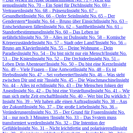
genug
Insight No. 70 – Ein Spiel für Dich
Insight No. 69 –
Vertrauen
Insight No. 68 – Präsenz
Insight No. 67 –
Gesundheit
Insight No. 66 – Opfer Sein
Insight No. 65 – Der
Genderstern*
Insight No. 64 – Bruno über Einsicht
Insight No. 63 –
Entscheidungen fällen
Insight No. 62 – Sanftheit
Insight No. 61 –
Standortbestimmung
Insight No. 60 – Das Leben ist
gefährlich
Insight No. 59 – Alles ist Du
Insight No. 58 – Komische
Körperzustände
Insight No. 57 – Stadt oder Land?
Insight No. 56 –
Bruno am Klavier
Insight No. 55 – Deine Wohnung – Dein
Paradies
Insight No. 54 – Du bist nicht nur ein Mensch!
Insight No.
53 – Die Kisten
Insight No. 52 – Die Orchidee
Insight No. 51 –
Leben Dein Abenteuer!
Insight No. 50 – Du bist eine Kerze
Insight
No. 49 – Viele Fragen – Eine Antwort
Insight No. 48 – Es ist
Herbst
Insight No. 47 – Sei vorbereitet!
Insight No. 46 – Was steht
zwischen Dir und mir ?
Insight No. 45 – Die Waschmaschine
Insight
No. 44 – Alles ist echt
Insight No. 43 – Die Menschen folgen der
Angst
Insight No. 42 – Du bist eine Vorstellung
Insight No. 41 – Wie
man sich mehr Zeit erschafft
Insight No. 40 – Wer bist Du wirklich ?
Insight No. 39 – Wir haben alle einen Auftrag
Insight No. 38 – Aus
der Zukunft
Insight No. 37 – Die große Liebe
Insight No. 36 –
Veränderungen
Insight No. 35 – Der Grund für Fragen
Insight No.
34 – nur noch 3 Minuten !
Insight No. 33 – Das System muss
transformiert werden
Insight No. 32 – Die Intention der
Gefühle
Insight No. 31 – Nicht leichtfertig und polarisierend
Insight