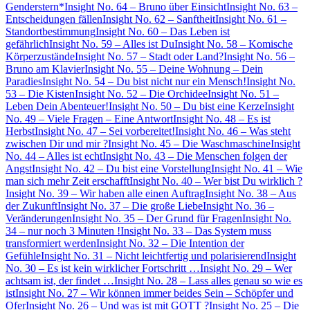
Genderstern*
Insight No. 64 – Bruno über Einsicht
Insight No. 63 –
Entscheidungen fällen
Insight No. 62 – Sanftheit
Insight No. 61 –
Standortbestimmung
Insight No. 60 – Das Leben ist
gefährlich
Insight No. 59 – Alles ist Du
Insight No. 58 – Komische
Körperzustände
Insight No. 57 – Stadt oder Land?
Insight No. 56 –
Bruno am Klavier
Insight No. 55 – Deine Wohnung – Dein
Paradies
Insight No. 54 – Du bist nicht nur ein Mensch!
Insight No.
53 – Die Kisten
Insight No. 52 – Die Orchidee
Insight No. 51 –
Leben Dein Abenteuer!
Insight No. 50 – Du bist eine Kerze
Insight
No. 49 – Viele Fragen – Eine Antwort
Insight No. 48 – Es ist
Herbst
Insight No. 47 – Sei vorbereitet!
Insight No. 46 – Was steht
zwischen Dir und mir ?
Insight No. 45 – Die Waschmaschine
Insight
No. 44 – Alles ist echt
Insight No. 43 – Die Menschen folgen der
Angst
Insight No. 42 – Du bist eine Vorstellung
Insight No. 41 – Wie
man sich mehr Zeit erschafft
Insight No. 40 – Wer bist Du wirklich ?
Insight No. 39 – Wir haben alle einen Auftrag
Insight No. 38 – Aus
der Zukunft
Insight No. 37 – Die große Liebe
Insight No. 36 –
Veränderungen
Insight No. 35 – Der Grund für Fragen
Insight No.
34 – nur noch 3 Minuten !
Insight No. 33 – Das System muss
transformiert werden
Insight No. 32 – Die Intention der
Gefühle
Insight No. 31 – Nicht leichtfertig und polarisierend
Insight
No. 30 – Es ist kein wirklicher Fortschritt …
Insight No. 29 – Wer
achtsam ist, der findet …
Insight No. 28 – Lass alles genau so wie es
ist
Insight No. 27 – Wir können immer beides Sein – Schöpfer und
Ofer
Insight No. 26 – Und was ist mit GOTT ?
Insight No. 25 – Die