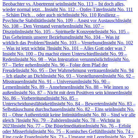
Beobachter vs. Abgetrennt sein
Insight No. 113 – Ist doch alles,
wieder normal jetzt…
Insight No. 112 – Opfer-Täter
Insight No. 111
– Schäm Dich… oder auch nicht
Insight No. 110 Resilienz –
Psychische Stabilität
Insight No. 109 – Angst vor Austausch
Insight
No. 108 – Den Verstand verstehen
Insight No. 107 –
Disziplin
Insight No. 105 – Spirituelle Konzepte
Insight No. 105 –
Das Geheimnis unserer Beziehung
Insight No. 104 – Was ist
wirklich das Problem?
Insight No. 103 – Vergebung
Insight No. 102
– Was ist jetzt wichtig ?
Insight No. 101 – Alles Gott oder was ?
Insight No. 100 – Du machst einen Unterschied
Insight No. 99 –
Reden
Insight No. 98 – Was Integration verunmöglicht
Insight No.
97 – Tiefer gehen
Insight No. 96 – Folge dem Pfad der
Freude
Insight No. 95 – Der Wahrnehmung vertrauen
Insight No. 94
– Ich glaube an Dich
Insight No. 93 – Vorstellungen
Insight No. 92 –
Misstrauen
Insight No. 91 – Universum
Insight No. 90 –
Lernen
Insight No. 89 – Annehmen
Insight No. 88 – Wie innen so
außen
Insight No. 87 – Nicht mit dem Positiven sein können
Insight
No. 86 – Vorbereitung
Insight No. 85 –
Unterscheidungsfähigkeit
Insight No. 84 – Bewerten
Insight No. 83 –
Selbsttäuschung durchschauen
Insight No. 82 – Eins sein
Insight No.
81 – Ohne Authentizität keine Intimität
Insight No. 80 – Sind wir alle
gleich ?
Insight No. 79 – Zuhören
Insight No. 78 – Wichtig in
2023
Insight No. 77 – Die Bügelmeditation
Insight No. 76 – Erfolg
oder Misserfolg
Insight No. 75 – Komisches Gefühl
Insight No. 74 –
Eine coole Frage
Insight No. 73 – Umgang mit Leere
Insight No. 72