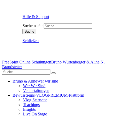
Hilfe & Support
Suche nach:
Schließen
FreeSpirit Online Schulungen
Bruno Würtenberger & Aline N.
Brandstetter
Bruno & Aline
Wer wir sind
Wer Wir Sind
Veranstaltungen
Bewusstseins-VLOG
PREMIUM-Plattform
Vlog Startseite
Teachings
Insights
Live On Stage