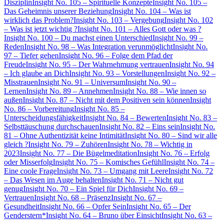
Disziplin
Insight No. 105 – Spirituelle Konzepte
Insight No. 105 –
Das Geheimnis unserer Beziehung
Insight No. 104 – Was ist
wirklich das Problem?
Insight No. 103 – Vergebung
Insight No. 102
– Was ist jetzt wichtig ?
Insight No. 101 – Alles Gott oder was ?
Insight No. 100 – Du machst einen Unterschied
Insight No. 99 –
Reden
Insight No. 98 – Was Integration verunmöglicht
Insight No.
97 – Tiefer gehen
Insight No. 96 – Folge dem Pfad der
Freude
Insight No. 95 – Der Wahrnehmung vertrauen
Insight No. 94
– Ich glaube an Dich
Insight No. 93 – Vorstellungen
Insight No. 92 –
Misstrauen
Insight No. 91 – Universum
Insight No. 90 –
Lernen
Insight No. 89 – Annehmen
Insight No. 88 – Wie innen so
außen
Insight No. 87 – Nicht mit dem Positiven sein können
Insight
No. 86 – Vorbereitung
Insight No. 85 –
Unterscheidungsfähigkeit
Insight No. 84 – Bewerten
Insight No. 83 –
Selbsttäuschung durchschauen
Insight No. 82 – Eins sein
Insight No.
81 – Ohne Authentizität keine Intimität
Insight No. 80 – Sind wir alle
gleich ?
Insight No. 79 – Zuhören
Insight No. 78 – Wichtig in
2023
Insight No. 77 – Die Bügelmeditation
Insight No. 76 – Erfolg
oder Misserfolg
Insight No. 75 – Komisches Gefühl
Insight No. 74 –
Eine coole Frage
Insight No. 73 – Umgang mit Leere
Insight No. 72
– Das Wesen im Auge behalten
Insight No. 71 – Nicht gut
genug
Insight No. 70 – Ein Spiel für Dich
Insight No. 69 –
Vertrauen
Insight No. 68 – Präsenz
Insight No. 67 –
Gesundheit
Insight No. 66 – Opfer Sein
Insight No. 65 – Der
Genderstern*
Insight No. 64 – Bruno über Einsicht
Insight No. 63 –