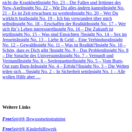
nicht die Krankheit
Insight No. 23 – Die Fallen und Irrtümer des
New-Age
Insight No. 22 – Wie Du alles ändern kannst
Insight No.
21 – Es ist Zeit erwachsen zu werden
Insight No. 20 – Wer Du
wirklich bist
Insight No. 19 – Ich bin verwundert über mich
selbst
Insight No. 18 – Erschaffen der Realität
Insight No. 17 – Wer
sich für´s Leben interessiert
Insight No. 16 – Die Zukunft ist
jetzt
Insight No. 15 – Was sind Einsichten ?
Insight No. 14 – Sex im
Jenseits
Insight No. 13 – Liebe & Geld – Eine Verbindung
Insight
No. 12 – Gewalt
Insight No. 11 – Was ist Realität?
Insight No. 10 –
Schön, dass es Dich gibt !
Insight No. 9 – Das Problem
Insight No. 8
– Die Sprache des Universums
Insight No. 7 – Vernunft und
Verstand
Insight No. 6 – Seelenpartner
Insight No. 5 – Vom Burn-
Out zum Burn-In
Insight No. 4 – Erfolg?!
Insight No. 3 – Die Welten
teilen sich…!
Insight No. 2 – In Sicherheit sein
Insight No. 1 – Alle
wollen Hilfe aber …
Weitere Links
Free
Spirit
® Bewusstseinstraining
Free
Spirit
® Kinderhilfswerk