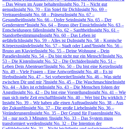
– Das Wesen im Auge behalten
Insight No. 71 – Nicht gut
genug
Insight No. 70 – Ein Spiel für Dich
Insight No. 69 –
Vertrauen
Insight No. 68 – Präsenz
Insight No. 67 –
Gesundheit
Insight No. 66 – Opfer Sein
Insight No. 65 – Der
Genderstern*
Insight No. 64 – Bruno über Einsicht
Insight No. 63 –
Entscheidungen fällen
Insight No. 62 – Sanftheit
Insight No. 61 –
Standortbestimmung
Insight No. 60 – Das Leben ist
gefährlich
Insight No. 59 – Alles ist Du
Insight No. 58 – Komische
Körperzustände
Insight No. 57 – Stadt oder Land?
Insight No. 56 –
Bruno am Klavier
Insight No. 55 – Deine Wohnung – Dein
Paradies
Insight No. 54 – Du bist nicht nur ein Mensch!
Insight No.
53 – Die Kisten
Insight No. 52 – Die Orchidee
Insight No. 51 –
Leben Dein Abenteuer!
Insight No. 50 – Du bist eine Kerze
Insight
No. 49 – Viele Fragen – Eine Antwort
Insight No. 48 – Es ist
Herbst
Insight No. 47 – Sei vorbereitet!
Insight No. 46 – Was steht
zwischen Dir und mir ?
Insight No. 45 – Die Waschmaschine
Insight
No. 44 – Alles ist echt
Insight No. 43 – Die Menschen folgen der
Angst
Insight No. 42 – Du bist eine Vorstellung
Insight No. 41 – Wie
man sich mehr Zeit erschafft
Insight No. 40 – Wer bist Du wirklich ?
Insight No. 39 – Wir haben alle einen Auftrag
Insight No. 38 – Aus
der Zukunft
Insight No. 37 – Die große Liebe
Insight No. 36 –
Veränderungen
Insight No. 35 – Der Grund für Fragen
Insight No.
34 – nur noch 3 Minuten !
Insight No. 33 – Das System muss
transformiert werden
Insight No. 32 – Die Intention der
Gefühle
Insight No. 31 – Nicht leichtfertig und polarisierend
Insight