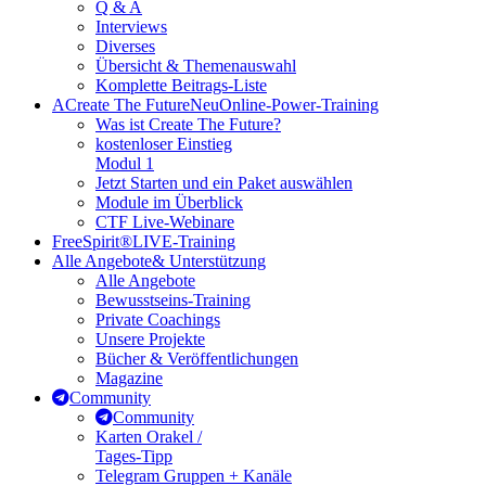
Q & A
Interviews
Diverses
Übersicht & Themenauswahl
Komplette Beitrags-Liste
A
Create The Future
Neu
Online-Power-Training
Was ist Create The Future?
kostenloser Einstieg
Modul 1
Jetzt Starten und ein Paket auswählen
Module im Überblick
CTF Live-Webinare
FreeSpirit®
LIVE-Training
Alle Angebote
& Unterstützung
Alle Angebote
Bewusstseins-Training
Private Coachings
Unsere Projekte
Bücher & Veröffentlichungen
Magazine
Community
Community
Karten Orakel /
Tages-Tipp
Telegram Gruppen + Kanäle