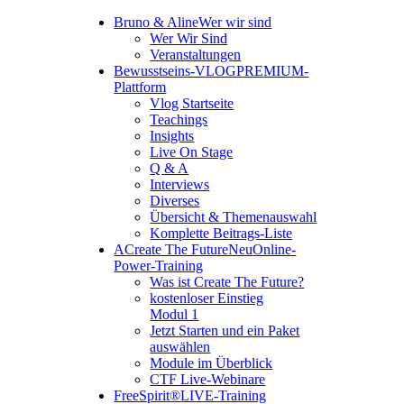
Bruno & Aline
Wer wir sind
Wer Wir Sind
Veranstaltungen
Bewusstseins-VLOG
PREMIUM-
Plattform
Vlog Startseite
Teachings
Insights
Live On Stage
Q & A
Interviews
Diverses
Übersicht & Themenauswahl
Komplette Beitrags-Liste
A
Create The Future
Neu
Online-
Power-Training
Was ist Create The Future?
kostenloser Einstieg
Modul 1
Jetzt Starten und ein Paket
auswählen
Module im Überblick
CTF Live-Webinare
FreeSpirit®
LIVE-Training