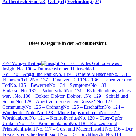
Authentisch Sein
(23)
Gott
(64)
Verbindung
(24)
Diese Kategorie in der Scrollübersicht.
<<< Voriger Beitrag
Insight No. 100 – Du machst einen Unterschied
No. 140 – Angst und Panik
No. 139 – Unreife Menschen
No. 138 –
Finanzen Teil 2
No. 137 – Finanzen Teil 1
No. 136 – Leben vor dem
Tod
No. 135 – Bewerten
No. 134 – Symptome
No. 133 –
Einlassen
No. 132 – Partnerschaft
No. 131 – Es bleibt nichts, wie es
war…
No. 130 – Doktor, Doktor, Doktor…
No. 129 – Schuld und
Scham
No. 128 – Angst vor der eigenen Grösse?!
No. 127 –
Community
No. 126 – Ordnung
No. 125 – Erschaffen
No. 124 –
Wunder der Natur
No. 123 – Mode Tipps und mehr
No. 122 –
Wortklauberei
No. 121 – Kontrollverlust
No. 120 – Täter-Opfer
Umkehr
No. 119 – Kommunikation
No. 118 – Konzepte und
Prinzipien
Insight No. 117 – Geist und Materie
Insight No. 116 – Der
Fokus ist entscheidend
Insight No. 115 – Sucht
Insight No. 114 –