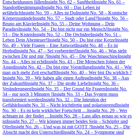
Entscheidungen fällen
Insight No. 62 – Sanftheit
Insight No. 61 –
Standortbestimmung
Insight No. 60 – Das Leben ist
gefährlich
Insight No. 59 – Alles ist Du
Insight No. 58 – Komische
Körperzustände
Insight No. 57 – Stadt oder Land?
Insight No. 56 –
Bruno am Klavier
Insight No. 55 – Deine Wohnung – Dein
Paradies
Insight No. 54 – Du bist nicht nur ein Mensch!
Insight No.
53 – Die Kisten
Insight No. 52 – Die Orchidee
Insight No. 51 –
Leben Dein Abenteuer!
Insight No. 50 – Du bist eine Kerze
Insight
No. 49 – Viele Fragen – Eine Antwort
Insight No. 48 – Es ist
Herbst
Insight No. 47 – Sei vorbereitet!
Insight No. 46 – Was steht
zwischen Dir und mir ?
Insight No. 45 – Die Waschmaschine
Insight
No. 44 – Alles ist echt
Insight No. 43 – Die Menschen folgen der
Angst
Insight No. 42 – Du bist eine Vorstellung
Insight No. 41 – Wie
man sich mehr Zeit erschafft
Insight No. 40 – Wer bist Du wirklich ?
Insight No. 39 – Wir haben alle einen Auftrag
Insight No. 38 – Aus
der Zukunft
Insight No. 37 – Die große Liebe
Insight No. 36 –
Veränderungen
Insight No. 35 – Der Grund für Fragen
Insight No.
34 – nur noch 3 Minuten !
Insight No. 33 – Das System muss
transformiert werden
Insight No. 32 – Die Intention der
Gefühle
Insight No. 31 – Nicht leichtfertig und polarisierend
Insight
No. 30 – Es ist kein wirklicher Fortschritt …
Insight No. 29 – Wer
achtsam ist, der findet …
Insight No. 28 – Lass alles genau so wie es
ist
Insight No. 27 – Wir können immer beides Sein – Schöpfer und
Ofer
Insight No. 26 – Und was ist mit GOTT ?
Insight No. 25 – Die
Absicht macht den Unterschied
Insight No. 24 – Symptome sind