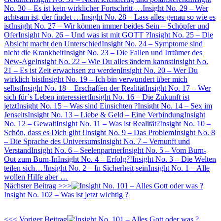
No. 30 – Es ist kein wirklicher Fortschritt …
Insight No. 29 – Wer
achtsam ist, der findet …
Insight No. 28 – Lass alles genau so wie es
ist
Insight No. 27 – Wir können immer beides Sein – Schöpfer und
Ofer
Insight No. 26 – Und was ist mit GOTT ?
Insight No. 25 – Die
Absicht macht den Unterschied
Insight No. 24 – Symptome sind
nicht die Krankheit
Insight No. 23 – Die Fallen und Irrtümer des
New-Age
Insight No. 22 – Wie Du alles ändern kannst
Insight No.
21 – Es ist Zeit erwachsen zu werden
Insight No. 20 – Wer Du
wirklich bist
Insight No. 19 – Ich bin verwundert über mich
selbst
Insight No. 18 – Erschaffen der Realität
Insight No. 17 – Wer
sich für´s Leben interessiert
Insight No. 16 – Die Zukunft ist
jetzt
Insight No. 15 – Was sind Einsichten ?
Insight No. 14 – Sex im
Jenseits
Insight No. 13 – Liebe & Geld – Eine Verbindung
Insight
No. 12 – Gewalt
Insight No. 11 – Was ist Realität?
Insight No. 10 –
Schön, dass es Dich gibt !
Insight No. 9 – Das Problem
Insight No. 8
– Die Sprache des Universums
Insight No. 7 – Vernunft und
Verstand
Insight No. 6 – Seelenpartner
Insight No. 5 – Vom Burn-
Out zum Burn-In
Insight No. 4 – Erfolg?!
Insight No. 3 – Die Welten
teilen sich…!
Insight No. 2 – In Sicherheit sein
Insight No. 1 – Alle
wollen Hilfe aber …
Nächster Beitrag >>>
Insight No. 102 – Was ist jetzt wichtig ?
<<< Voriger Beitrag