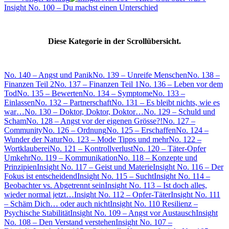
Insight No. 100 – Du machst einen Unterschied
Diese Kategorie in der Scrollübersicht.
No. 140 – Angst und Panik
No. 139 – Unreife Menschen
No. 138 –
Finanzen Teil 2
No. 137 – Finanzen Teil 1
No. 136 – Leben vor dem
Tod
No. 135 – Bewerten
No. 134 – Symptome
No. 133 –
Einlassen
No. 132 – Partnerschaft
No. 131 – Es bleibt nichts, wie es
war…
No. 130 – Doktor, Doktor, Doktor…
No. 129 – Schuld und
Scham
No. 128 – Angst vor der eigenen Grösse?!
No. 127 –
Community
No. 126 – Ordnung
No. 125 – Erschaffen
No. 124 –
Wunder der Natur
No. 123 – Mode Tipps und mehr
No. 122 –
Wortklauberei
No. 121 – Kontrollverlust
No. 120 – Täter-Opfer
Umkehr
No. 119 – Kommunikation
No. 118 – Konzepte und
Prinzipien
Insight No. 117 – Geist und Materie
Insight No. 116 – Der
Fokus ist entscheidend
Insight No. 115 – Sucht
Insight No. 114 –
Beobachter vs. Abgetrennt sein
Insight No. 113 – Ist doch alles,
wieder normal jetzt…
Insight No. 112 – Opfer-Täter
Insight No. 111
– Schäm Dich… oder auch nicht
Insight No. 110 Resilienz –
Psychische Stabilität
Insight No. 109 – Angst vor Austausch
Insight
No. 108 – Den Verstand verstehen
Insight No. 107 –