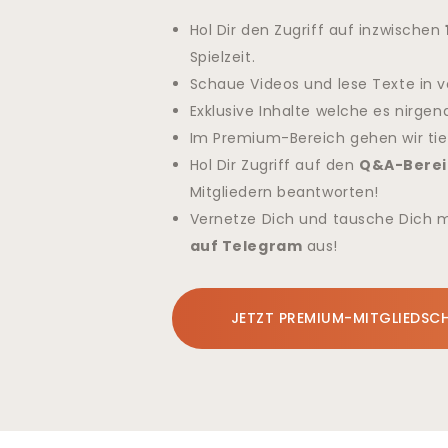
s
Hol Dir den Zugriff auf inzwischen
/
Spielzeit.
v
Schaue Videos und lese Texte in v
o
Exklusive Inhalte welche es nirgen
m
Im Premium-Bereich gehen wir tie
-
Hol Dir Zugriff auf den
Q&A-Berei
b
Mitgliedern beantworten!
u
Vernetze Dich und tausche Dich 
r
auf Telegram
aus!
n
-
o
JETZT PREMIUM-MITGLIEDSC
u
t
-
z
u