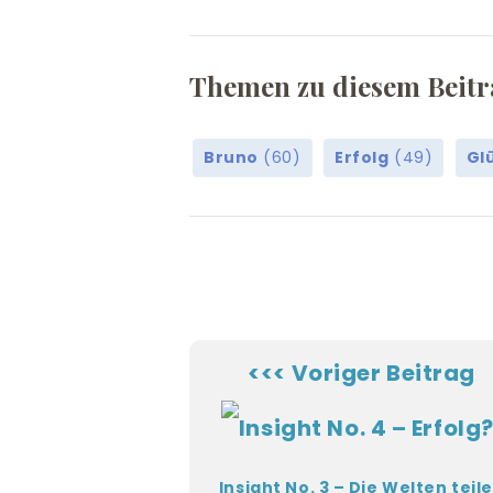
m
-
Themen zu diesem Beitr
b
u
r
Bruno
(60)
Erfolg
(49)
Gl
n
-
i
n
/
<<< Voriger Beitrag
Insight No. 3 – Die Welten teil