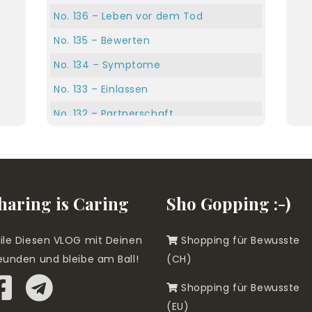
No. 136 – Leben vor dem Tod
No. 135 – Bewerten
No. 134 – Symptome
No. 133 – Einlassen
No. 132 – Partnerschaft
No. 131 – Es bleibt nichts, wie es war…
No. 130 – Doktor, Doktor, Doktor…
No. 129 – Schuld und Scham
haring is Caring
Sho Gopping :-)
No. 128 – Angst vor der eigenen
Grösse?!
ile Diesen VLOG mit Deinen
Shopping für Bewusste
No. 127 – Community
eunden und bleibe am Ball!
(CH)
No. 126 – Ordnung
Shopping für Bewusste
No. 125 – Erschaffen
(EU)