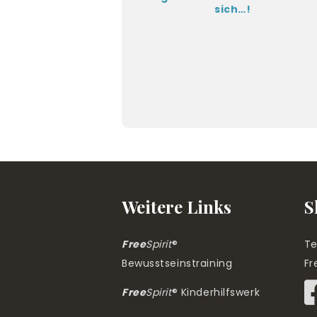
sich…!
Weitere Links
S
Free
Spirit
®
Te
Bewusstseinstraining
Fr
Free
Spirit
® Kinderhilfswerk