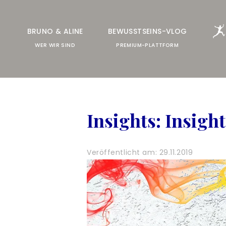
FREESPIRIT®
BRUNO & ALINE
BEWUSSTSEINS-VLOG
LIVE-TRAINING
WER WIR SIND
PREMIUM-PLATTFORM
ALLE ANGEBOTE
& UNTERSTÜTZUNG
Insights: Insight
HILFE & SUPPORT
COMMUNITY
Veröffentlicht am: 29.11.2019
h
ANMELDEN
t
t
p
s