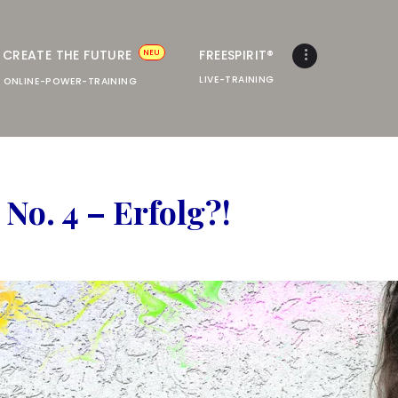
FREESPIRIT ONLINE SCHULUNGEN
A
CREATE THE FUTURE
FREESPIRIT®
NEU
Bruno Würtenberger & Aline N. Brandstetter
LIVE-TRAINING
ONLINE-POWER-TRAINING
HILFE UND SUCHE
Suche
 No. 4 – Erfolg?!
nach: