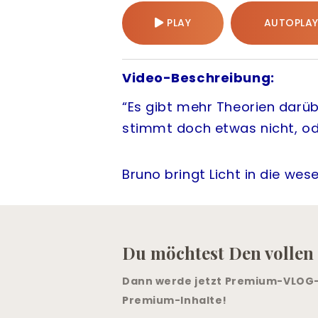
r
PLAY
AUTOPLAY
g
e
Video-Beschreibung:
r
.
“Es gibt mehr Theorien darübe
c
stimmt doch etwas nicht, o
o
m
/
Bruno bringt Licht in die we
i
n
s
Du möchtest Den vollen
i
g
Dann werde jetzt Premium-VLOG-M
h
Premium-Inhalte!
t