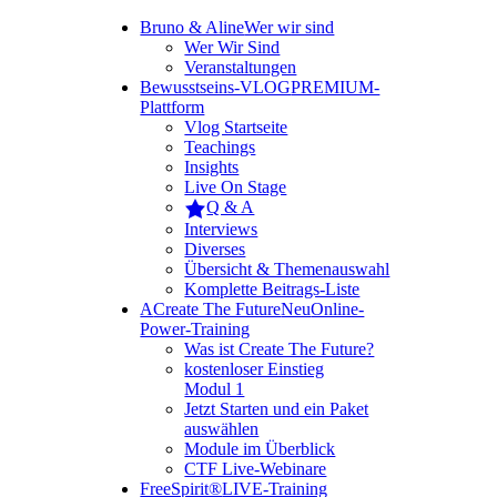
Bruno & Aline
Wer wir sind
Wer Wir Sind
Veranstaltungen
Bewusstseins-VLOG
PREMIUM-
Plattform
Vlog Startseite
Teachings
Insights
Live On Stage
Q & A
Interviews
Diverses
Übersicht & Themenauswahl
Komplette Beitrags-Liste
A
Create The Future
Neu
Online-
Power-Training
Was ist Create The Future?
kostenloser Einstieg
Modul 1
Jetzt Starten und ein Paket
auswählen
Module im Überblick
CTF Live-Webinare
FreeSpirit®
LIVE-Training