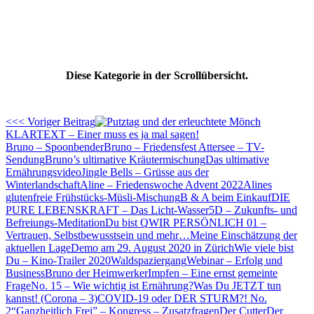
Diese Kategorie in der Scrollübersicht.
<<< Voriger Beitrag
KLARTEXT – Einer muss es ja mal sagen!
Bruno – Spoonbender
Bruno – Friedensfest Attersee – TV-
Sendung
Bruno’s ultimative Kräutermischung
Das ultimative
Ernährungsvideo
Jingle Bells – Grüsse aus der
Winterlandschaft
Aline – Friedenswoche Advent 2022
Alines
glutenfreie Frühstücks-Müsli-Mischung
B & A beim Einkauf
DIE
PURE LEBENSKRAFT – Das Licht-Wasser
5D – Zukunfts- und
Befreiungs-Meditation
Du bist Q
WIR PERSÖNLICH 01 –
Vertrauen, Selbstbewusstsein und mehr…
Meine Einschätzung der
aktuellen Lage
Demo am 29. August 2020 in Zürich
Wie viele bist
Du – Kino-Trailer 2020
Waldspaziergang
Webinar – Erfolg und
Business
Bruno der Heimwerker
Impfen – Eine ernst gemeinte
Frage
No. 15 – Wie wichtig ist Ernährung?
Was Du JETZT tun
kannst! (Corona – 3)
COVID-19 oder DER STURM?! No.
2
“Ganzheitlich Frei” – Kongress – Zusatzfragen
Der Cutter
Der