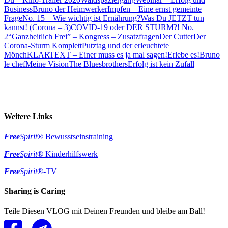
Business
Bruno der Heimwerker
Impfen – Eine ernst gemeinte
Frage
No. 15 – Wie wichtig ist Ernährung?
Was Du JETZT tun
kannst! (Corona – 3)
COVID-19 oder DER STURM?! No.
2
“Ganzheitlich Frei” – Kongress – Zusatzfragen
Der Cutter
Der
Corona-Sturm Komplett
Putztag und der erleuchtete
Mönch
KLARTEXT – Einer muss es ja mal sagen!
Erlebe es!
Bruno
le chef
Meine Vision
The Bluesbrothers
Erfolg ist kein Zufall
Weitere Links
Free
Spirit
® Bewusstseinstraining
Free
Spirit
® Kinderhilfswerk
Free
Spirit
®-TV
Sharing is Caring
Teile Diesen VLOG mit Deinen Freunden und bleibe am Ball!