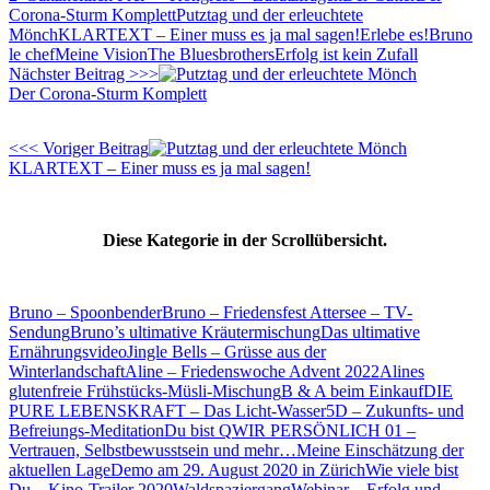
Corona-Sturm Komplett
Putztag und der erleuchtete
Mönch
KLARTEXT – Einer muss es ja mal sagen!
Erlebe es!
Bruno
le chef
Meine Vision
The Bluesbrothers
Erfolg ist kein Zufall
Nächster Beitrag >>>
Der Corona-Sturm Komplett
<<< Voriger Beitrag
KLARTEXT – Einer muss es ja mal sagen!
Diese Kategorie in der Scrollübersicht.
Bruno – Spoonbender
Bruno – Friedensfest Attersee – TV-
Sendung
Bruno’s ultimative Kräutermischung
Das ultimative
Ernährungsvideo
Jingle Bells – Grüsse aus der
Winterlandschaft
Aline – Friedenswoche Advent 2022
Alines
glutenfreie Frühstücks-Müsli-Mischung
B & A beim Einkauf
DIE
PURE LEBENSKRAFT – Das Licht-Wasser
5D – Zukunfts- und
Befreiungs-Meditation
Du bist Q
WIR PERSÖNLICH 01 –
Vertrauen, Selbstbewusstsein und mehr…
Meine Einschätzung der
aktuellen Lage
Demo am 29. August 2020 in Zürich
Wie viele bist
Du – Kino-Trailer 2020
Waldspaziergang
Webinar – Erfolg und