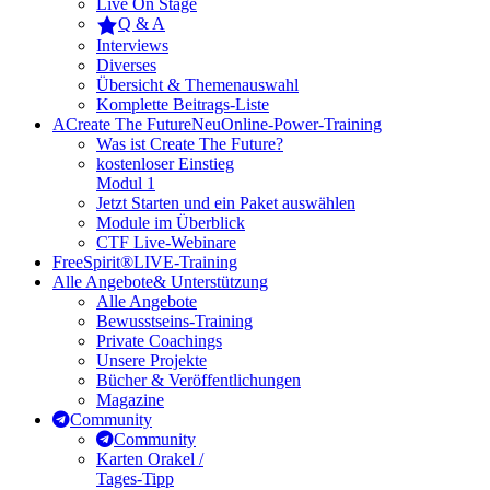
Live On Stage
Q & A
Interviews
Diverses
Übersicht & Themenauswahl
Komplette Beitrags-Liste
A
Create The Future
Neu
Online-Power-Training
Was ist Create The Future?
kostenloser Einstieg
Modul 1
Jetzt Starten und ein Paket auswählen
Module im Überblick
CTF Live-Webinare
FreeSpirit®
LIVE-Training
Alle Angebote
& Unterstützung
Alle Angebote
Bewusstseins-Training
Private Coachings
Unsere Projekte
Bücher & Veröffentlichungen
Magazine
Community
Community
Karten Orakel /
Tages-Tipp