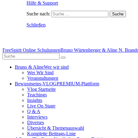
Hilfe & Support
Suche nach:
Schließen
FreeSpirit Online Schulungen
Bruno Würtenberger & Aline N. Brandst
Bruno & Aline
Wer wir sind
Wer Wir Sind
Veranstaltungen
Bewusstseins-VLOG
PREMIUM-Plattform
Vlog Startseite
Teachings
Insights
Live On Stage
Q & A
Interviews
Diverses
Übersicht & Themenauswahl
Komplette Beitrags-Liste