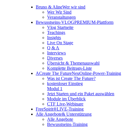
Bruno & Aline
Wer wir sind
Wer Wir Sind
Veranstaltungen
Bewusstseins-VLOG
PREMIUM-Plattform
Vlog Startseite
Teachings
Insights
Live On Stage
Q & A
Interviews
Diverses
Übersicht & Themenauswahl
Komplette Beitrags-Liste
A
Create The Future
Neu
Online-Power-Training
Was ist Create The Future?
kostenloser Einstieg
Modul 1
Jetzt Starten und ein Paket auswählen
Module im Überblick
CTF Live-Webinare
FreeSpirit®
LIVE-Training
Alle Angebote
& Unterstützung
Alle Angebote
Bewusstseins-Training