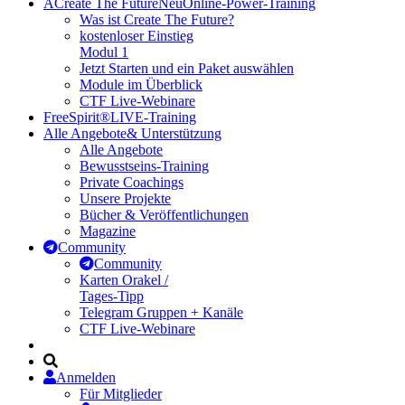
A
Create The Future
Neu
Online-Power-Training
Was ist Create The Future?
kostenloser Einstieg
Modul 1
Jetzt Starten und ein Paket auswählen
Module im Überblick
CTF Live-Webinare
FreeSpirit®
LIVE-Training
Alle Angebote
& Unterstützung
Alle Angebote
Bewusstseins-Training
Private Coachings
Unsere Projekte
Bücher & Veröffentlichungen
Magazine
Community
Community
Karten Orakel /
Tages-Tipp
Telegram Gruppen + Kanäle
CTF Live-Webinare
Anmelden
Für Mitglieder