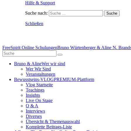
Hilfe & Support
Suche nach:
Schließen
FreeSpirit Online Schulungen
Bruno Würtenberger & Aline N. Brandst
Bruno & Aline
Wer wir sind
Wer Wir Sind
Veranstaltungen
Bewusstseins-VLOG
PREMIUM-Plattform
Vlog Startseite
Teachings
Insights
Live On Stage
Q & A
Interviews
Diverses
Übersicht & Themenauswahl
Komplette Beitrags-Liste