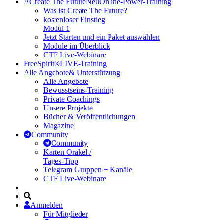
A
Create The Future
Neu
Online-Power-Training
Was ist Create The Future?
kostenloser Einstieg
Modul 1
Jetzt Starten und ein Paket auswählen
Module im Überblick
CTF Live-Webinare
FreeSpirit®
LIVE-Training
Alle Angebote
& Unterstützung
Alle Angebote
Bewusstseins-Training
Private Coachings
Unsere Projekte
Bücher & Veröffentlichungen
Magazine
Community
Community
Karten Orakel /
Tages-Tipp
Telegram Gruppen + Kanäle
CTF Live-Webinare
Anmelden
Für Mitglieder