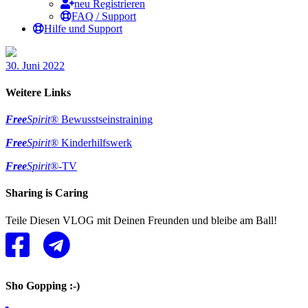
neu Registrieren
FAQ / Support
Hilfe und Support
30. Juni 2022
Weitere Links
Free
Spirit
® Bewusstseinstraining
Free
Spirit
® Kinderhilfswerk
Free
Spirit
®-TV
Sharing is Caring
Teile Diesen VLOG mit Deinen Freunden und bleibe am Ball!
Sho Gopping :-)