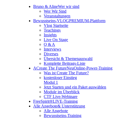
Bruno & Aline
Wer wir sind
Wer Wir Sind
Veranstaltungen
Bewusstseins-VLOG
PREMIUM-Plattform
Vlog Startseite
Teachings
Insights
Live On Stage
Q & A
Interviews
Diverses
Übersicht & Themenauswahl
Komplette Beitrags-Liste
A
Create The Future
Neu
Online-Power-Training
Was ist Create The Future?
kostenloser Einstieg
Modul 1
Jetzt Starten und ein Paket auswählen
Module im Überblick
CTF Live-Webinare
FreeSpirit®
LIVE-Training
Alle Angebote
& Unterstützung
Alle Angebote
Bewusstseins-Training