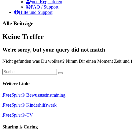
neu Registrieren
FAQ / Support
Hilfe und Support
Alle Beiträge
Keine Treffer
We're sorry, but your query did not match
Nicht gefunden was Du wolltest? Nimm Dir einen Moment Zeit und fi
Weitere Links
Free
Spirit
® Bewusstseinstraining
Free
Spirit
® Kinderhilfswerk
Free
Spirit
®-TV
Sharing is Caring