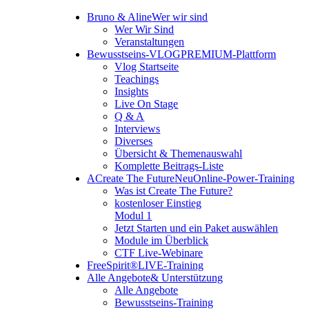
Bruno & Aline
Wer wir sind
Wer Wir Sind
Veranstaltungen
Bewusstseins-VLOG
PREMIUM-Plattform
Vlog Startseite
Teachings
Insights
Live On Stage
Q & A
Interviews
Diverses
Übersicht & Themenauswahl
Komplette Beitrags-Liste
A
Create The Future
Neu
Online-Power-Training
Was ist Create The Future?
kostenloser Einstieg
Modul 1
Jetzt Starten und ein Paket auswählen
Module im Überblick
CTF Live-Webinare
FreeSpirit®
LIVE-Training
Alle Angebote
& Unterstützung
Alle Angebote
Bewusstseins-Training