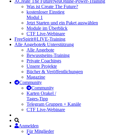
A
Create The Future
Neu
Online-Power-Training
Was ist Create The Future?
kostenloser Einstieg
Modul 1
Jetzt Starten und ein Paket auswählen
Module im Überblick
CTF Live-Webinare
FreeSpirit®
LIVE-Training
Alle Angebote
& Unterstützung
Alle Angebote
Bewusstseins-Training
Private Coachings
Unsere Projekte
Bücher & Veröffentlichungen
Magazine
Community
Community
Karten Orakel /
Tages-Tipp
Telegram Gruppen + Kanäle
CTF Live-Webinare
Anmelden
Für Mitglieder