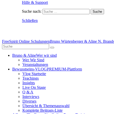
Hilfe & Support
Suche nach:
Schließen
FreeSpirit Online Schulungen
Bruno Würtenberger & Aline N. Brandst
Bruno & Aline
Wer wir sind
Wer Wir Sind
Veranstaltungen
Bewusstseins-VLOG
PREMIUM-Plattform
Vlog Startseite
Teachings
Insights
Live On Stage
Q & A
Interviews
Diverses
Übersicht & Themenauswahl
Komplette Beitrags-Liste