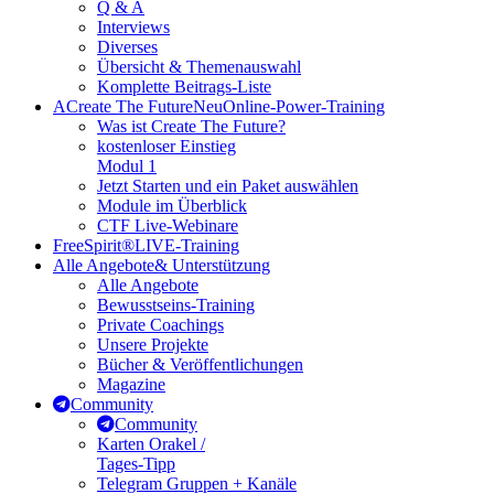
Q & A
Interviews
Diverses
Übersicht & Themenauswahl
Komplette Beitrags-Liste
A
Create The Future
Neu
Online-Power-Training
Was ist Create The Future?
kostenloser Einstieg
Modul 1
Jetzt Starten und ein Paket auswählen
Module im Überblick
CTF Live-Webinare
FreeSpirit®
LIVE-Training
Alle Angebote
& Unterstützung
Alle Angebote
Bewusstseins-Training
Private Coachings
Unsere Projekte
Bücher & Veröffentlichungen
Magazine
Community
Community
Karten Orakel /
Tages-Tipp
Telegram Gruppen + Kanäle