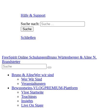
Hilfe & Support
Suche nach:
Schließen
FreeSpirit Online Schulungen
Bruno Würtenberger & Aline N.
Brandstetter
Bruno & Aline
Wer wir sind
Wer Wir Sind
Veranstaltungen
Bewusstseins-VLOG
PREMIUM-Plattform
Vlog Startseite
Teachings
Insights
Live On Stage