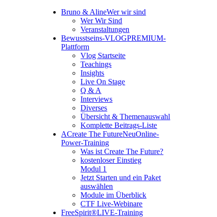
Bruno & Aline
Wer wir sind
Wer Wir Sind
Veranstaltungen
Bewusstseins-VLOG
PREMIUM-
Plattform
Vlog Startseite
Teachings
Insights
Live On Stage
Q & A
Interviews
Diverses
Übersicht & Themenauswahl
Komplette Beitrags-Liste
A
Create The Future
Neu
Online-
Power-Training
Was ist Create The Future?
kostenloser Einstieg
Modul 1
Jetzt Starten und ein Paket
auswählen
Module im Überblick
CTF Live-Webinare
FreeSpirit®
LIVE-Training