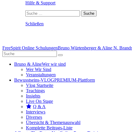
Hilfe & Support
Suche
nach:
Schließen
FreeSpirit Online Schulungen
Bruno Würtenberger & Aline N. Brandst
Bruno & Aline
Wer wir sind
Wer Wir Sind
Veranstaltungen
Bewusstseins-VLOG
PREMIUM-Plattform
Vlog Startseite
Teachings
Insights
Live On Stage
Q & A
Interviews
Diverses
Übersicht & Themenauswahl
Komplette Beitrags-Liste