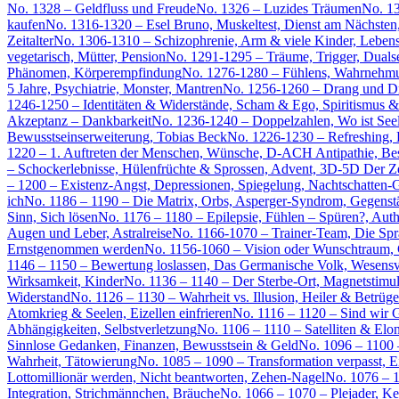
No. 1328 – Geldfluss und Freude
No. 1326 – Luzides Träumen
No. 13
kaufen
No. 1316-1320 – Esel Bruno, Muskeltest, Dienst am Nächsten
Zeitalter
No. 1306-1310 – Schizophrenie, Arm & viele Kinder, Lebens
vegetarisch, Mütter, Pension
No. 1291-1295 – Träume, Trigger, Duals
Phänomen, Körperempfindung
No. 1276-1280 – Fühlens, Wahrnehm
5 Jahre, Psychiatrie, Monster, Mantren
No. 1256-1260 – Drang und Dru
1246-1250 – Identitäten & Widerstände, Scham & Ego, Spiritismus &
Akzeptanz – Dankbarkeit
No. 1236-1240 – Doppelzahlen, Wo ist Seel
Bewusstseinserweiterung, Tobias Beck
No. 1226-1230 – Refreshing, K
1220 – 1. Auftreten der Menschen, Wünsche, D-ACH Antipathie, Be
– Schockerlebnisse, Hülenfrüchte & Sprossen, Advent, 3D-5D Der Ze
– 1200 – Existenz-Angst, Depressionen, Spiegelung, Nachtschatten
ich
No. 1186 – 1190 – Die Matrix, Orbs, Asperger-Syndrom, Gegenst
Sinn, Sich lösen
No. 1176 – 1180 – Epilepsie, Fühlen – Spüren?, Aut
Augen und Leber, Astralreise
No. 1166-1070 – Trainer-Team, Die Spra
Ernstgenommen werden
No. 1156-1060 – Vision oder Wunschtraum, G
1146 – 1150 – Bewertung loslassen, Das Germanische Volk, Wesensv
Wirksamkeit, Kinder
No. 1136 – 1140 – Der Sterbe-Ort, Magnetstimula
Widerstand
No. 1126 – 1130 – Wahrheit vs. Illusion, Heiler & Betrüge
Atomkrieg & Seelen, Eizellen einfrieren
No. 1116 – 1120 – Sind wir G
Abhängigkeiten, Selbstverletzung
No. 1106 – 1110 – Satelliten & Elo
Sinnlose Gedanken, Finanzen, Bewusstsein & Geld
No. 1096 – 1100 
Wahrheit, Tätowierung
No. 1085 – 1090 – Transformation verpasst, Ei
Lottomillionär werden, Nicht beantworten, Zehen-Nagel
No. 1076 – 1
Integration, Strichmännchen, Bräuche
No. 1066 – 1070 – Plejader, K