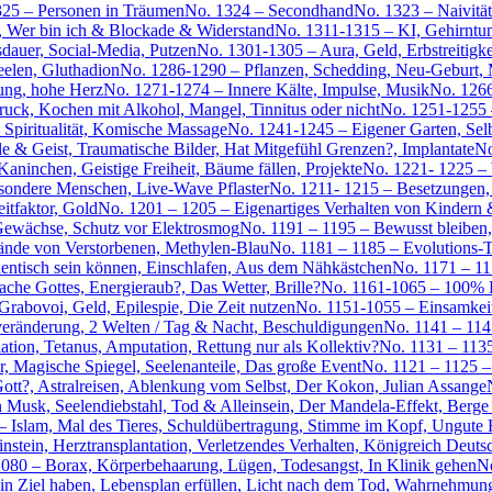
25 – Personen in Träumen
No. 1324 – Secondhand
No. 1323 – Naivit
, Wer bin ich & Blockade & Widerstand
No. 1311-1315 – KI, Gehirnt
dauer, Social-Media, Putzen
No. 1301-1305 – Aura, Geld, Erbstreitigkei
eelen, Gluthadion
No. 1286-1290 – Pflanzen, Schedding, Neu-Geburt, 
ung, hohe Herz
No. 1271-1274 – Innere Kälte, Impulse, Musik
No. 126
ck, Kochen mit Alkohol, Mangel, Tinnitus oder nicht
No. 1251-1255 –
 Spiritualität, Komische Massage
No. 1241-1245 – Eigener Garten, Selb
e & Geist, Traumatische Bilder, Hat Mitgefühl Grenzen?, Implantate
No
aninchen, Geistige Freiheit, Bäume fällen, Projekte
No. 1221- 1225 – 
sondere Menschen, Live-Wave Pflaster
No. 1211- 1215 – Besetzungen,
itfaktor, Gold
No. 1201 – 1205 – Eigenartiges Verhalten von Kindern
-Gewächse, Schutz vor Elektrosmog
No. 1191 – 1195 – Bewusst bleiben
ände von Verstorbenen, Methylen-Blau
No. 1181 – 1185 – Evolutions-T
hentisch sein können, Einschlafen, Aus dem Nähkästchen
No. 1171 – 11
che Gottes, Energieraub?, Das Wetter, Brille?
No. 1161-1065 – 100% F
rabovoi, Geld, Epilespie, Die Zeit nutzen
No. 1151-1055 – Einsamkeit
eränderung, 2 Welten / Tag & Nacht, Beschuldigungen
No. 1141 – 114
tion, Tetanus, Amputation, Rettung nur als Kollektiv?
No. 1131 – 1135
r, Magische Spiegel, Seelenanteile, Das große Event
No. 1121 – 1125 –
ott?, Astralreisen, Ablenkung vom Selbst, Der Kokon, Julian Assange
n Musk, Seelendiebstahl, Tod & Alleinsein, Der Mandela-Effekt, Berge
– Islam, Mal des Tieres, Schuldübertragung, Stimme im Kopf, Ungute 
nstein, Herztransplantation, Verletzendes Verhalten, Königreich Deuts
080 – Borax, Körperbehaarung, Lügen, Todesangst, In Klinik gehen
No
ein Ziel haben, Lebensplan erfüllen, Licht nach dem Tod, Wahrnehmun