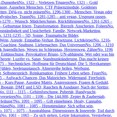
ät-Dummheit
No. 1322 – Verletzen-Triggern
No. 1321 – Gold
umore, Aussehen Menschen, CTF Präsenzmodule, Goldenes
ten, Déjà-vu, nicht präsent
No. 1296-1300 – Menschen, Vegan oder
Mystisches, Traum
No. 1281-1285 – anti vegan, Ursprung rassen,
6-1270 – Wunsch, Mädchen/Jungs, Rückführungen
No. 1261-1265 –
 Geburtstag feiern, Transformation, Bierzelt, Anschreien, Folgen
No.
stständigkeit und Unsicherheit, Familie, Network-Marketing,
. 1231-1235 – 5D, Sonne, Traumatische Bilder,
Wein, Anrede, Empathie-Verlust, Besetzung, Lichtkörper
No. 1216-
 Coaching, Spaltung, Liebemachen, Das Universum
No. 1206 – 1210
 & Jugendlichen, Wesen im Schlepptau, Herzensweg, Zähne
No. 1196
, Enttäuschung, Provokativer Bruno, UN-abhängig, Wer oder was bin
heorie, Luzifer vs. Satan, Standpunktänderung, Das macht keinen
75 – Stechmücken, Hoffnung für Deutschland, Die 5. Herzkammer,
ühlen, Seelenaustausch, Ahnenreihe heilen, Werbung,
, Selbstgespräch, Reinkarnation, Frühere Leben sehen, Feuer
No.
5 – Aufwach-Chancen, Das Malzeichen, Widerstand, FreeSpirit-
 – Kurs-Pause, Ausstieg Matrix, Aggressionen, Fragen & Geduld,
 Ibogain, DMT und LSD, Rauchen & Ausdauer, Nach der Spritze,
No. 1111 – 1115 – Gehirnforschung, Pubertät, Handysucht,
 versetzen
No. 1101 – 1106 – Die 144.000, Zepter & Zauberstab,
Heilung?
No. 1091 – 1095 – Gift einnehmen, Healy, Cannabis,
chland
No. 1081 – 1085 – Hirnstimulator, Sich selbst sein,
. 1071 – 1075 – Ausstrahlung, Dimensionen & Innererde, Tod durch
g
No. 1061 – 1065 – Zu sich stehen, Letzte Inkarnation, Verstorbene,