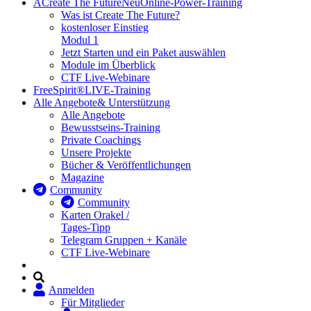
A
Create The Future
Neu
Online-Power-Training
Was ist Create The Future?
kostenloser Einstieg
Modul 1
Jetzt Starten und ein Paket auswählen
Module im Überblick
CTF Live-Webinare
FreeSpirit®
LIVE-Training
Alle Angebote
& Unterstützung
Alle Angebote
Bewusstseins-Training
Private Coachings
Unsere Projekte
Bücher & Veröffentlichungen
Magazine
Community
Community
Karten Orakel /
Tages-Tipp
Telegram Gruppen + Kanäle
CTF Live-Webinare
Anmelden
Für Mitglieder