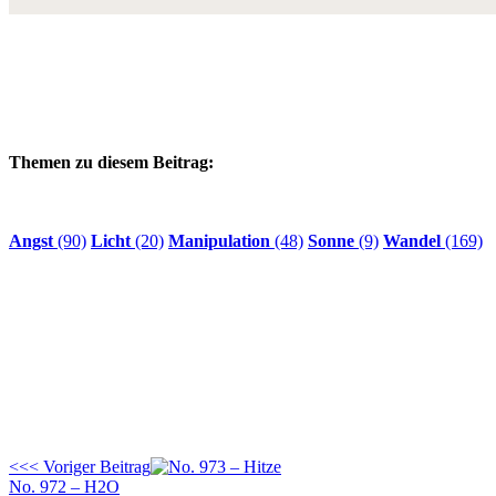
Themen zu diesem Beitrag:
Angst
(90)
Licht
(20)
Manipulation
(48)
Sonne
(9)
Wandel
(169)
<<< Voriger Beitrag
No. 972 – H2O