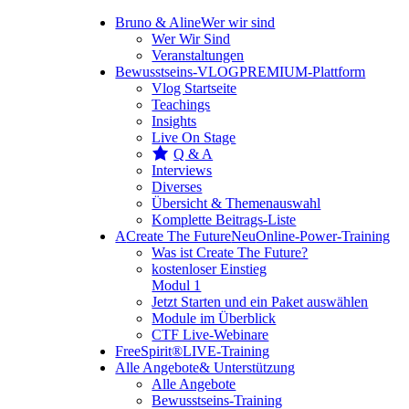
Bruno & Aline
Wer wir sind
Wer Wir Sind
Veranstaltungen
Bewusstseins-VLOG
PREMIUM-Plattform
Vlog Startseite
Teachings
Insights
Live On Stage
Q & A
Interviews
Diverses
Übersicht & Themenauswahl
Komplette Beitrags-Liste
A
Create The Future
Neu
Online-Power-Training
Was ist Create The Future?
kostenloser Einstieg
Modul 1
Jetzt Starten und ein Paket auswählen
Module im Überblick
CTF Live-Webinare
FreeSpirit®
LIVE-Training
Alle Angebote
& Unterstützung
Alle Angebote
Bewusstseins-Training