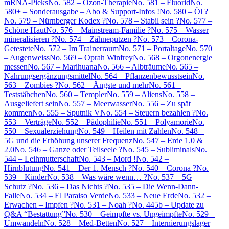
mRNA-Pieks
No. 582 – Ozon-Therapie
No. 581 – Fluorid
No.
580+ – Sonderausgabe – Abo & Support-Infos !
No. 580 – Öl ?
No. 579 – Nürnberger Kodex ?
No. 578 – Stabil sein ?
No. 577 –
Schöne Haut
No. 576 – Mainstream-Familie ?
No. 575 – Wasser
mineralisieren ?
No. 574 – Zähneputzen ?
No. 573 – Corona-
Getestete
No. 572 – Im Trainerraum
No. 571 – Portaltage
No. 570
– Augenweiss
No. 569 – Oprah Winfrey
No. 568 – Orgonenergie
messen
No. 567 – Marihuana
No. 566 – Albträume
No. 565 –
Nahrungsergänzungsmittel
No. 564 – Pflanzenbewusstsein
No.
563 – Zombies ?
No. 562 – Ängste und mehr
No. 561 –
Teststäbchen
No. 560 – Templer
No. 559 – Aliens
No. 558 –
Ausgeliefert sein
No. 557 – Meerwasser
No. 556 – Zu spät
kommen
No. 555 – Sputnik V
No. 554 – Steuern bezahlen ?
No.
553 – Verträge
No. 552 – Pädophilie
No. 551 – Polyamorie
No.
550 – Sexualerziehung
No. 549 – Heilen mit Zahlen
No. 548 –
5G und die Erhöhung unserer Frequenz
No. 547 – Erde 1.0 &
2.0
No. 546 – Ganze oder Teilseele ?
No. 545 – Subliminals
No.
544 – Leihmutterschaft
No. 543 – Mord !
No. 542 –
Hirnblutung
No. 541 – Der 1. Mensch ?
No. 540 – Corona ?
No.
539 – Kinder
No. 538 – Was wäre wenn… ?
No. 537 – 5G
Schutz ?
No. 536 – Das Nichts ?
No. 535 – Die Wenn-Dann-
Falle
No. 534 – El Paraiso Verde
No. 533 – Neue Erde
No. 532 –
Erwachen – Impfen ?
No. 531 – Noah ?
No. 445b – Update zu
Q&A “Bestattung”
No. 530 – Geimpfte vs. Ungeimpfte
No. 529 –
Umwandeln
No. 528 – Med-Betten
No. 527 – Internierungslager