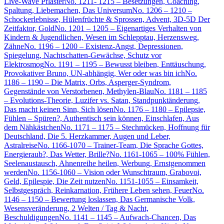
Live-Wave Pflaster
No. 1211- 1215 – Besetzungen, Coaching,
Spaltung, Liebemachen, Das Universum
No. 1206 – 1210 –
Schockerlebnisse, Hülenfrüchte & Sprossen, Advent, 3D-5D Der
Zeitfaktor, Gold
No. 1201 – 1205 – Eigenartiges Verhalten von
Kindern & Jugendlichen, Wesen im Schlepptau, Herzensweg,
Zähne
No. 1196 – 1200 – Existenz-Angst, Depressionen,
Spiegelung, Nachtschatten-Gewächse, Schutz vor
Elektrosmog
No. 1191 – 1195 – Bewusst bleiben, Enttäuschung,
Provokativer Bruno, UN-abhängig, Wer oder was bin ich
No.
1186 – 1190 – Die Matrix, Orbs, Asperger-Syndrom,
Gegenstände von Verstorbenen, Methylen-Blau
No. 1181 – 1185
– Evolutions-Theorie, Luzifer vs. Satan, Standpunktänderung,
Das macht keinen Sinn, Sich lösen
No. 1176 – 1180 – Epilepsie,
Fühlen – Spüren?, Authentisch sein können, Einschlafen, Aus
dem Nähkästchen
No. 1171 – 1175 – Stechmücken, Hoffnung für
Deutschland, Die 5. Herzkammer, Augen und Leber,
Astralreise
No. 1166-1070 – Trainer-Team, Die Sprache Gottes,
Energieraub?, Das Wetter, Brille?
No. 1161-1065 – 100% Fühlen,
Seelenaustausch, Ahnenreihe heilen, Werbung, Ernstgenommen
werden
No. 1156-1060 – Vision oder Wunschtraum, Grabovoi,
Geld, Epilespie, Die Zeit nutzen
No. 1151-1055 – Einsamkeit,
Selbstgespräch, Reinkarnation, Frühere Leben sehen, Feuer
No.
1146 – 1150 – Bewertung loslassen, Das Germanische Volk,
Wesensveränderung, 2 Welten / Tag & Nacht,
Beschuldigungen
No. 1141 – 1145 – Aufwach-Chancen, Das