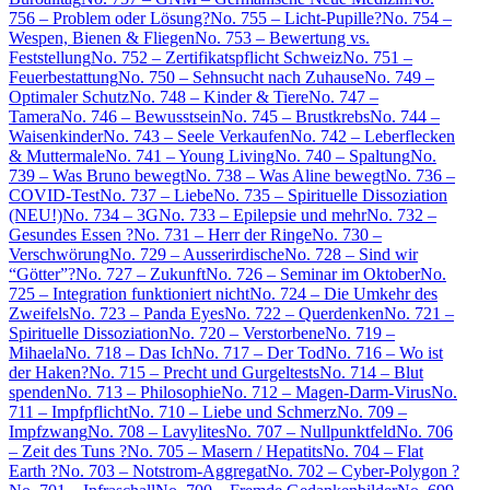
756 – Problem oder Lösung?
No. 755 – Licht-Pupille?
No. 754 –
Wespen, Bienen & Fliegen
No. 753 – Bewertung vs.
Feststellung
No. 752 – Zertifikatspflicht Schweiz
No. 751 –
Feuerbestattung
No. 750 – Sehnsucht nach Zuhause
No. 749 –
Optimaler Schutz
No. 748 – Kinder & Tiere
No. 747 –
Tamera
No. 746 – Bewusstsein
No. 745 – Brustkrebs
No. 744 –
Waisenkinder
No. 743 – Seele Verkaufen
No. 742 – Leberflecken
& Muttermale
No. 741 – Young Living
No. 740 – Spaltung
No.
739 – Was Bruno bewegt
No. 738 – Was Aline bewegt
No. 736 –
COVID-Test
No. 737 – Liebe
No. 735 – Spirituelle Dissoziation
(NEU!)
No. 734 – 3G
No. 733 – Epilepsie und mehr
No. 732 –
Gesundes Essen ?
No. 731 – Herr der Ringe
No. 730 –
Verschwörung
No. 729 – Ausserirdische
No. 728 – Sind wir
“Götter”?
No. 727 – Zukunft
No. 726 – Seminar im Oktober
No.
725 – Integration funktioniert nicht
No. 724 – Die Umkehr des
Zweifels
No. 723 – Panda Eyes
No. 722 – Querdenken
No. 721 –
Spirituelle Dissoziation
No. 720 – Verstorbene
No. 719 –
Mihaela
No. 718 – Das Ich
No. 717 – Der Tod
No. 716 – Wo ist
der Haken?
No. 715 – Precht und Gurgeltests
No. 714 – Blut
spenden
No. 713 – Philosophie
No. 712 – Magen-Darm-Virus
No.
711 – Impfpflicht
No. 710 – Liebe und Schmerz
No. 709 –
Impfzwang
No. 708 – Lavylites
No. 707 – Nullpunktfeld
No. 706
– Zeit des Tuns ?
No. 705 – Masern / Hepatits
No. 704 – Flat
Earth ?
No. 703 – Notstrom-Aggregat
No. 702 – Cyber-Polygon ?