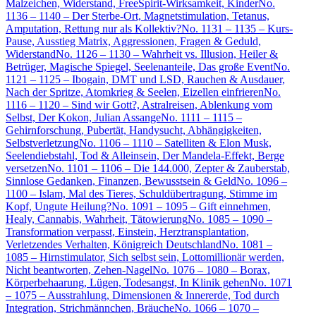
Malzeichen, Widerstand, FreeSpirit-Wirksamkeit, Kinder
No.
1136 – 1140 – Der Sterbe-Ort, Magnetstimulation, Tetanus,
Amputation, Rettung nur als Kollektiv?
No. 1131 – 1135 – Kurs-
Pause, Ausstieg Matrix, Aggressionen, Fragen & Geduld,
Widerstand
No. 1126 – 1130 – Wahrheit vs. Illusion, Heiler &
Betrüger, Magische Spiegel, Seelenanteile, Das große Event
No.
1121 – 1125 – Ibogain, DMT und LSD, Rauchen & Ausdauer,
Nach der Spritze, Atomkrieg & Seelen, Eizellen einfrieren
No.
1116 – 1120 – Sind wir Gott?, Astralreisen, Ablenkung vom
Selbst, Der Kokon, Julian Assange
No. 1111 – 1115 –
Gehirnforschung, Pubertät, Handysucht, Abhängigkeiten,
Selbstverletzung
No. 1106 – 1110 – Satelliten & Elon Musk,
Seelendiebstahl, Tod & Alleinsein, Der Mandela-Effekt, Berge
versetzen
No. 1101 – 1106 – Die 144.000, Zepter & Zauberstab,
Sinnlose Gedanken, Finanzen, Bewusstsein & Geld
No. 1096 –
1100 – Islam, Mal des Tieres, Schuldübertragung, Stimme im
Kopf, Ungute Heilung?
No. 1091 – 1095 – Gift einnehmen,
Healy, Cannabis, Wahrheit, Tätowierung
No. 1085 – 1090 –
Transformation verpasst, Einstein, Herztransplantation,
Verletzendes Verhalten, Königreich Deutschland
No. 1081 –
1085 – Hirnstimulator, Sich selbst sein, Lottomillionär werden,
Nicht beantworten, Zehen-Nagel
No. 1076 – 1080 – Borax,
Körperbehaarung, Lügen, Todesangst, In Klinik gehen
No. 1071
– 1075 – Ausstrahlung, Dimensionen & Innererde, Tod durch
Integration, Strichmännchen, Bräuche
No. 1066 – 1070 –