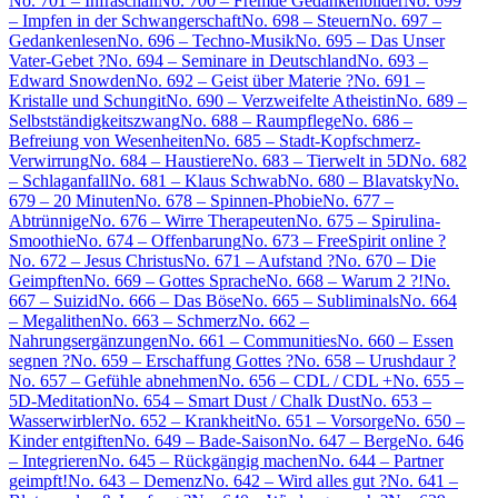
No. 701 – Infraschall
No. 700 – Fremde Gedankenbilder
No. 699
– Impfen in der Schwangerschaft
No. 698 – Steuern
No. 697 –
Gedankenlesen
No. 696 – Techno-Musik
No. 695 – Das Unser
Vater-Gebet ?
No. 694 – Seminare in Deutschland
No. 693 –
Edward Snowden
No. 692 – Geist über Materie ?
No. 691 –
Kristalle und Schungit
No. 690 – Verzweifelte Atheistin
No. 689 –
Selbstständigkeitszwang
No. 688 – Raumpflege
No. 686 –
Befreiung von Wesenheiten
No. 685 – Stadt-Kopfschmerz-
Verwirrung
No. 684 – Haustiere
No. 683 – Tierwelt in 5D
No. 682
– Schlaganfall
No. 681 – Klaus Schwab
No. 680 – Blavatsky
No.
679 – 20 Minuten
No. 678 – Spinnen-Phobie
No. 677 –
Abtrünnige
No. 676 – Wirre Therapeuten
No. 675 – Spirulina-
Smoothie
No. 674 – Offenbarung
No. 673 – FreeSpirit online ?
No. 672 – Jesus Christus
No. 671 – Aufstand ?
No. 670 – Die
Geimpften
No. 669 – Gottes Sprache
No. 668 – Warum 2 ?!
No.
667 – Suizid
No. 666 – Das Böse
No. 665 – Subliminals
No. 664
– Megalithen
No. 663 – Schmerz
No. 662 –
Nahrungsergänzungen
No. 661 – Communities
No. 660 – Essen
segnen ?
No. 659 – Erschaffung Gottes ?
No. 658 – Urushdaur ?
No. 657 – Gefühle abnehmen
No. 656 – CDL / CDL +
No. 655 –
5D-Meditation
No. 654 – Smart Dust / Chalk Dust
No. 653 –
Wasserwirbler
No. 652 – Krankheit
No. 651 – Vorsorge
No. 650 –
Kinder entgiften
No. 649 – Bade-Saison
No. 647 – Berge
No. 646
– Integrieren
No. 645 – Rückgängig machen
No. 644 – Partner
geimpft!
No. 643 – Demenz
No. 642 – Wird alles gut ?
No. 641 –