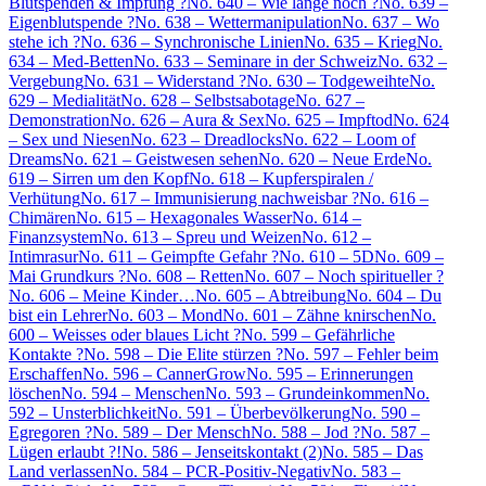
Blutspenden & Impfung ?
No. 640 – Wie lange noch ?
No. 639 –
Eigenblutspende ?
No. 638 – Wettermanipulation
No. 637 – Wo
stehe ich ?
No. 636 – Synchronische Linien
No. 635 – Krieg
No.
634 – Med-Betten
No. 633 – Seminare in der Schweiz
No. 632 –
Vergebung
No. 631 – Widerstand ?
No. 630 – Todgeweihte
No.
629 – Medialität
No. 628 – Selbstsabotage
No. 627 –
Demonstration
No. 626 – Aura & Sex
No. 625 – Impftod
No. 624
– Sex und Niesen
No. 623 – Dreadlocks
No. 622 – Loom of
Dreams
No. 621 – Geistwesen sehen
No. 620 – Neue Erde
No.
619 – Sirren um den Kopf
No. 618 – Kupferspiralen /
Verhütung
No. 617 – Immunisierung nachweisbar ?
No. 616 –
Chimären
No. 615 – Hexagonales Wasser
No. 614 –
Finanzsystem
No. 613 – Spreu und Weizen
No. 612 –
Intimrasur
No. 611 – Geimpfte Gefahr ?
No. 610 – 5D
No. 609 –
Mai Grundkurs ?
No. 608 – Retten
No. 607 – Noch spiritueller ?
No. 606 – Meine Kinder…
No. 605 – Abtreibung
No. 604 – Du
bist ein Lehrer
No. 603 – Mond
No. 601 – Zähne knirschen
No.
600 – Weisses oder blaues Licht ?
No. 599 – Gefährliche
Kontakte ?
No. 598 – Die Elite stürzen ?
No. 597 – Fehler beim
Erschaffen
No. 596 – CannerGrow
No. 595 – Erinnerungen
löschen
No. 594 – Menschen
No. 593 – Grundeinkommen
No.
592 – Unsterblichkeit
No. 591 – Überbevölkerung
No. 590 –
Egregoren ?
No. 589 – Der Mensch
No. 588 – Jod ?
No. 587 –
Lügen erlaubt ?!
No. 586 – Jenseitskontakt (2)
No. 585 – Das
Land verlassen
No. 584 – PCR-Positiv-Negativ
No. 583 –