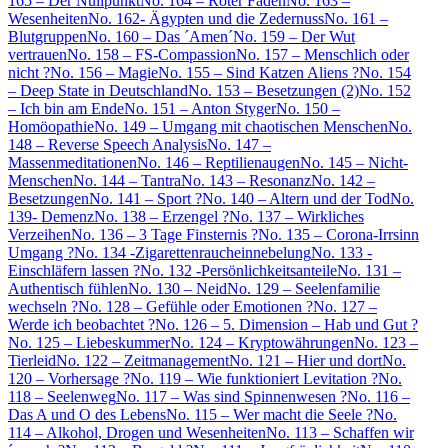
165 – Der Nullpunkt
No. 164 – Roter Faden
No. 163 –
Wesenheiten
No. 162- Ägypten und die Zedernuss
No. 161 –
Blutgruppen
No. 160 – Das ´Amen´
No. 159 – Der Wut
vertrauen
No. 158 – FS-Compassion
No. 157 – Menschlich oder
nicht ?
No. 156 – Magie
No. 155 – Sind Katzen Aliens ?
No. 154
– Deep State in Deutschland
No. 153 – Besetzungen (2)
No. 152
– Ich bin am Ende
No. 151 – Anton Styger
No. 150 –
Homöopathie
No. 149 – Umgang mit chaotischen Menschen
No.
148 – Reverse Speech Analysis
No. 147 –
Massenmeditationen
No. 146 – Reptilienaugen
No. 145 – Nicht-
Menschen
No. 144 – Tantra
No. 143 – Resonanz
No. 142 –
Besetzungen
No. 141 – Sport ?
No. 140 – Altern und der Tod
No.
139- Demenz
No. 138 – Erzengel ?
No. 137 – Wirkliches
Verzeihen
No. 136 – 3 Tage Finsternis ?
No. 135 – Corona-Irrsinn
Umgang ?
No. 134 -Zigarettenraucheinnebelung
No. 133 -
Einschläfern lassen ?
No. 132 -Persönlichkeitsanteile
No. 131 –
Authentisch fühlen
No. 130 – Neid
No. 129 – Seelenfamilie
wechseln ?
No. 128 – Gefühle oder Emotionen ?
No. 127 –
Werde ich beobachtet ?
No. 126 – 5. Dimension – Hab und Gut ?
No. 125 – Liebeskummer
No. 124 – Kryptowährungen
No. 123 –
Tierleid
No. 122 – Zeitmanagement
No. 121 – Hier und dort
No.
120 – Vorhersage ?
No. 119 – Wie funktioniert Levitation ?
No.
118 – Seelenweg
No. 117 – Was sind Spinnenwesen ?
No. 116 –
Das A und O des Lebens
No. 115 – Wer macht die Seele ?
No.
114 – Alkohol, Drogen und Wesenheiten
No. 113 – Schaffen wir