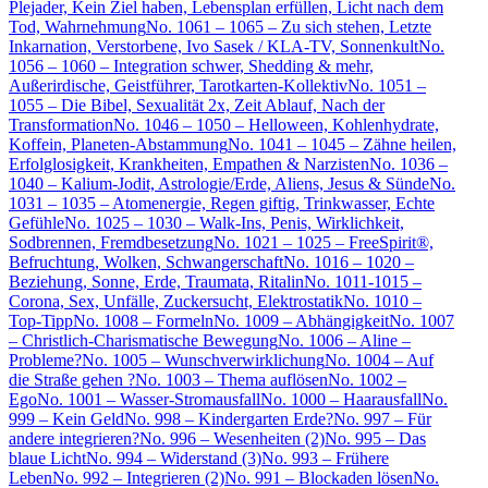
Plejader, Kein Ziel haben, Lebensplan erfüllen, Licht nach dem
Tod, Wahrnehmung
No. 1061 – 1065 – Zu sich stehen, Letzte
Inkarnation, Verstorbene, Ivo Sasek / KLA-TV, Sonnenkult
No.
1056 – 1060 – Integration schwer, Shedding & mehr,
Außerirdische, Geistführer, Tarotkarten-Kollektiv
No. 1051 –
1055 – Die Bibel, Sexualität 2x, Zeit Ablauf, Nach der
Transformation
No. 1046 – 1050 – Helloween, Kohlenhydrate,
Koffein, Planeten-Abstammung
No. 1041 – 1045 – Zähne heilen,
Erfolglosigkeit, Krankheiten, Empathen & Narzisten
No. 1036 –
1040 – Kalium-Jodit, Astrologie/Erde, Aliens, Jesus & Sünde
No.
1031 – 1035 – Atomenergie, Regen giftig, Trinkwasser, Echte
Gefühle
No. 1025 – 1030 – Walk-Ins, Penis, Wirklichkeit,
Sodbrennen, Fremdbesetzung
No. 1021 – 1025 – FreeSpirit®,
Befruchtung, Wolken, Schwangerschaft
No. 1016 – 1020 –
Beziehung, Sonne, Erde, Traumata, Ritalin
No. 1011-1015 –
Corona, Sex, Unfälle, Zuckersucht, Elektrostatik
No. 1010 –
Top-Tipp
No. 1008 – Formeln
No. 1009 – Abhängigkeit
No. 1007
– Christlich-Charismatische Bewegung
No. 1006 – Aline –
Probleme?
No. 1005 – Wunschverwirklichung
No. 1004 – Auf
die Straße gehen ?
No. 1003 – Thema auflösen
No. 1002 –
Ego
No. 1001 – Wasser-Stromausfall
No. 1000 – Haarausfall
No.
999 – Kein Geld
No. 998 – Kindergarten Erde?
No. 997 – Für
andere integrieren?
No. 996 – Wesenheiten (2)
No. 995 – Das
blaue Licht
No. 994 – Widerstand (3)
No. 993 – Frühere
Leben
No. 992 – Integrieren (2)
No. 991 – Blockaden lösen
No.