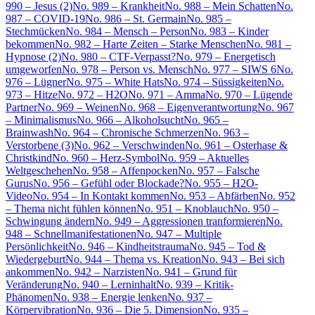
990 – Jesus (2)
No. 989 – Krankheit
No. 988 – Mein Schatten
No.
987 – COVID-19
No. 986 – St. Germain
No. 985 –
Stechmücken
No. 984 – Mensch – Person
No. 983 – Kinder
bekommen
No. 982 – Harte Zeiten – Starke Menschen
No. 981 –
Hypnose (2)
No. 980 – CTF-Verpasst?
No. 979 – Energetisch
umgeworfen
No. 978 – Person vs. Mensch
No. 977 – SIWS 6
No.
976 – Lügner
No. 975 – White Hats
No. 974 – Süssigkeiten
No.
973 – Hitze
No. 972 – H2O
No. 971 – Amma
No. 970 – Lügende
Partner
No. 969 – Weinen
No. 968 – Eigenverantwortung
No. 967
– Minimalismus
No. 966 – Alkoholsucht
No. 965 –
Brainwash
No. 964 – Chronische Schmerzen
No. 963 –
Verstorbene (3)
No. 962 – Verschwinden
No. 961 – Osterhase &
Christkind
No. 960 – Herz-Symbol
No. 959 – Aktuelles
Weltgeschehen
No. 958 – Affenpocken
No. 957 – Falsche
Gurus
No. 956 – Gefühl oder Blockade?
No. 955 – H2O-
Video
No. 954 – In Kontakt kommen
No. 953 – Abfärben
No. 952
– Thema nicht fühlen können
No. 951 – Knoblauch
No. 950 –
Schwingung ändern
No. 949 – Aggressionen tranformieren
No.
948 – Schnellmanifestationen
No. 947 – Multiple
Persönlichkeit
No. 946 – Kindheitstrauma
No. 945 – Tod &
Wiedergeburt
No. 944 – Thema vs. Kreation
No. 943 – Bei sich
ankommen
No. 942 – Narzisten
No. 941 – Grund für
Veränderung
No. 940 – Lerninhalt
No. 939 – Kritik-
Phänomen
No. 938 – Energie lenken
No. 937 –
Körpervibration
No. 936 – Die 5. Dimension
No. 935 –