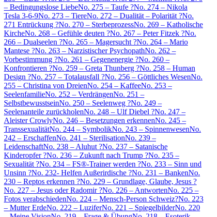
– Bedingungslose Liebe
No. 275 – Taufe ?
No. 274 – Nikola
Tesla 3-6-9
No. 273 – Tiere
No. 272 – Dualität – Polarität ?
No.
271 Entrückung ?
No. 270 – Sterbeprozess
No. 269 – Katholische
Kirche
No. 268 – Gefühle deuten ?
No. 267 – Peter Fitzek ?
No.
266 – Dualseelen ?
No. 265 – Magersucht ?
No. 264 – Mario
Mantese ?
No. 263 – Narzistischer Psychopath
No. 262 –
Vorbestimmung ?
No. 261 – Gegenenergie ?
No. 260 –
Konfrontieren ?
No. 259 – Greta Thunberg ?
No. 258 – Human
Design ?
No. 257 – Totalausfall ?
No. 256 – Göttliches Wesen
No.
255 – Christina von Dreien
No. 254 – Kaffee
No. 253 –
Seelenfamilie
No. 252 – Verdrängen
No. 251 –
Selbstbewusstsein
No. 250 – Seelenweg ?
No. 249 –
Seelenanteile zurückholen
No. 248 – Ulf Diebel ?
No. 247 –
Aleister Crowly
No. 246 – Besetzungen erkennen
No. 245 –
Transsexualität
No. 244 – Symbolik
No. 243 – Spinnenwesen
No.
242 – Erschaffen
No. 241 – Sterilisation
No. 239 –
Leidenschaft
No. 238 – Aluhut ?
No. 237 – Satanische
Kinderopfer ?
No. 236 – Zukunft nach Trump ?
No. 235 –
Sexualität ?
No. 234 – FS®-Trainer werden ?
No. 233 – Sinn und
Unsinn ?
No. 232- Helfen Außerirdische ?
No. 231 – Banken
No.
230 – Reptos erkennen ?
No. 229 – Grundlage, Glaube, Jesus ?
No. 227 – Jesus oder Radomir ?
No. 226 – Antworten
No. 225 –
Fotos verabschieden
No. 224 – Mensch-Person Schweiz?
No. 223
– Mutter Erde
No. 222 – Luzifer
No. 221 – Spiegelbilder
No. 220
– Meine Vision
No. 219 – Frage & Übung
No. 218 – Esoterik –