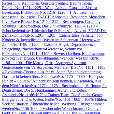
Refreshing, Kaninchen, Geistige Freiheit, Bäume fällen,
Projekte
No. 1221- 1225 – Wein, Anrede, Empathie-Verlust,
Besetzung, Lichtkörper
No. 1216- 1220 – 1. Auftreten der
Menschen, Wünsche, D-ACH Antipathie, Besondere Menschen,
Live-Wave Pflaster
No. 1211- 1215 – Besetzungen, Coaching,
Spaltung, Liebemachen, Das Universum
No. 1206 – 1210 –
Schockerlebnisse, Hülenfrüchte & Sprossen, Advent, 3D-5D Der
Zeitfaktor, Gold
No. 1201 – 1205 – Eigenartiges Verhalten von
Kindern & Jugendlichen, Wesen im Schlepptau, Herzensweg,
Zähne
No. 1196 – 1200 – Existenz-Angst, Depressionen,
Spiegelung, Nachtschatten-Gewächse, Schutz vor
Elektrosmog
No. 1191 – 1195 – Bewusst bleiben, Enttäuschung,
Provokativer Bruno, UN-abhängig, Wer oder was bin ich
No.
1186 – 1190 – Die Matrix, Orbs, Asperger-Syndrom,
Gegenstände von Verstorbenen, Methylen-Blau
No. 1181 – 1185
– Evolutions-Theorie, Luzifer vs. Satan, Standpunktänderung,
Das macht keinen Sinn, Sich lösen
No. 1176 – 1180 – Epilepsie,
Fühlen – Spüren?, Authentisch sein können, Einschlafen, Aus
dem Nähkästchen
No. 1171 – 1175 – Stechmücken, Hoffnung für
Deutschland, Die 5. Herzkammer, Augen und Leber,
Astralreise
No. 1166-1070 – Trainer-Team, Die Sprache Gottes,
Energieraub?, Das Wetter, Brille?
No. 1161-1065 – 100% Fühlen,
Seelenaustausch, Ahnenreihe heilen, Werbung, Ernstgenommen
werden
No. 1156-1060 – Vision oder Wunschtraum, Grabovoi,
Geld, Epilespie, Die Zeit nutzen
No. 1151-1055 – Einsamkeit,