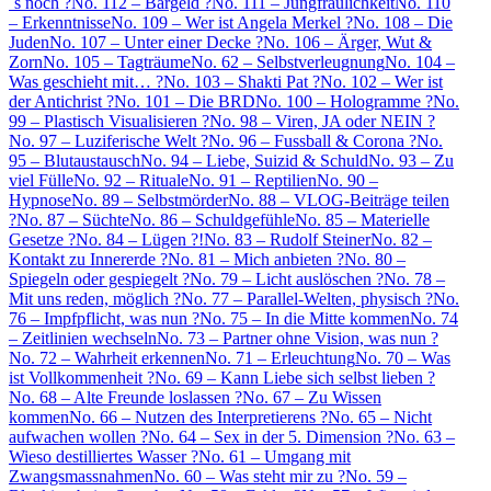
´s noch ?
No. 112 – Bargeld ?
No. 111 – Jungfräulichkeit
No. 110
– Erkenntnisse
No. 109 – Wer ist Angela Merkel ?
No. 108 – Die
Juden
No. 107 – Unter einer Decke ?
No. 106 – Ärger, Wut &
Zorn
No. 105 – Tagträume
No. 62 – Selbstverleugnung
No. 104 –
Was geschieht mit… ?
No. 103 – Shakti Pat ?
No. 102 – Wer ist
der Antichrist ?
No. 101 – Die BRD
No. 100 – Hologramme ?
No.
99 – Plastisch Visualisieren ?
No. 98 – Viren, JA oder NEIN ?
No. 97 – Luziferische Welt ?
No. 96 – Fussball & Corona ?
No.
95 – Blutaustausch
No. 94 – Liebe, Suizid & Schuld
No. 93 – Zu
viel Fülle
No. 92 – Rituale
No. 91 – Reptilien
No. 90 –
Hypnose
No. 89 – Selbstmörder
No. 88 – VLOG-Beiträge teilen
?
No. 87 – Süchte
No. 86 – Schuldgefühle
No. 85 – Materielle
Gesetze ?
No. 84 – Lügen ?!
No. 83 – Rudolf Steiner
No. 82 –
Kontakt zu Innererde ?
No. 81 – Mich anbieten ?
No. 80 –
Spiegeln oder gespiegelt ?
No. 79 – Licht auslöschen ?
No. 78 –
Mit uns reden, möglich ?
No. 77 – Parallel-Welten, physisch ?
No.
76 – Impfpflicht, was nun ?
No. 75 – In die Mitte kommen
No. 74
– Zeitlinien wechseln
No. 73 – Partner ohne Vision, was nun ?
No. 72 – Wahrheit erkennen
No. 71 – Erleuchtung
No. 70 – Was
ist Vollkommenheit ?
No. 69 – Kann Liebe sich selbst lieben ?
No. 68 – Alte Freunde loslassen ?
No. 67 – Zu Wissen
kommen
No. 66 – Nutzen des Interpretierens ?
No. 65 – Nicht
aufwachen wollen ?
No. 64 – Sex in der 5. Dimension ?
No. 63 –
Wieso destilliertes Wasser ?
No. 61 – Umgang mit
Zwangsmassnahmen
No. 60 – Was steht mir zu ?
No. 59 –