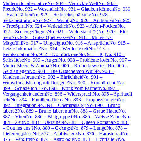
Muttermilchalternative
No. 934 – Verrückte Welt
No. 933 –
Freude
No. 932 – Wesentlich
No. 931 – Glauben können
No. 930
– Haare färben
No. 929 – Selbsteinschätzung
No. 928 –
Selbstbestrafung
No. 927 – Wichtig
No. 926 – Archonten
No. 925
– FreeSpirit
No. 924 – Verletzlich
No. 923 – Affen-Pocken
No.
922 – Seelengefängnis
No. 921 – Widerstand (2)
No. 920 – Eins
Sein
No. 919 – Gutes Quellwasser
No. 918 – Mitleid vs.
Mitgefühl
No. 917 – Ungeeignet
No. 916 – Ansprüche
No. 915 –
Letzte Inkarnation?
No. 914 – Wertlosigkeit
No. 913 –
Reinkarnation
No. 912 – Komfortzone
No. 911 – IQ
No. 910 –
Selbstliebe
No. 909 – Augen
No. 908 – Probleme lösen
No. 907 –
Mutter Meera & Amma ?
No. 906 – Bruno bewertet !
No. 905 –
Geld anlegen
No. 904 – Die Ursache von Wut
No. 903 –
Kindesmissbrauch
No. 902 – Ehrlichkeit
No. 901 –
Wunschrealisierung mit Drogen ?
No. 900 – Kompliment !
No.
899 – Schade ich ?
No. 898 – Kritik vom Partner
No. 897 –
Vergangenheit ändern
No. 896 – Widerspruch
No. 895 – Spirituell
sein
No. 894 – Familien-Thema
No. 893 – Prophezeiungen
No.
892 – Integration
No. 891 – Chemtrails (4)
No. 890 – Bruno
labert 2
No. 889 – Bruno labert nur
No. 888 – Graue Haare
No.
887 – Viren
No. 886 – Blutgruppe 0
No. 885 – Weisse Zähne
No.
884 – Zeit
No. 883 – Ukraine
No. 882 – Queen Romana
No. 881
– Gott ins uns ?
No. 880 – C-Angst
No. 879 – Lunge
No. 878 –
Lieferengpässe
No. 877 – Ambivalenz
No. 876 – Hamsterrad
No.
875 – Vergiftet
No. 874 – Astrologie
No. 873 – Lichtfalle ?
No.