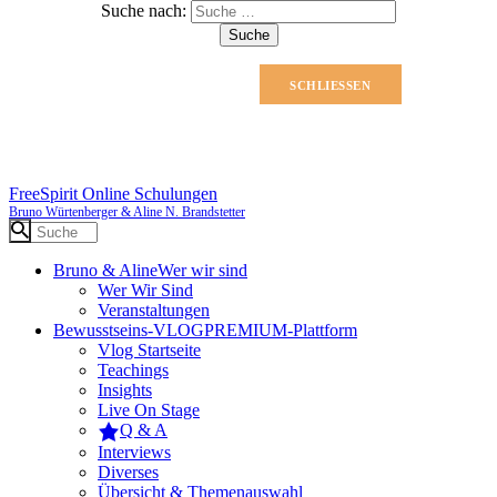
Suche nach:
SCHLIESSEN
FreeSpirit Online Schulungen
Bruno Würtenberger & Aline N. Brandstetter
Bruno & Aline
Wer wir sind
Wer Wir Sind
Veranstaltungen
Bewusstseins-VLOG
PREMIUM-Plattform
Vlog Startseite
Teachings
Insights
Live On Stage
Q & A
Interviews
Diverses
Übersicht & Themenauswahl