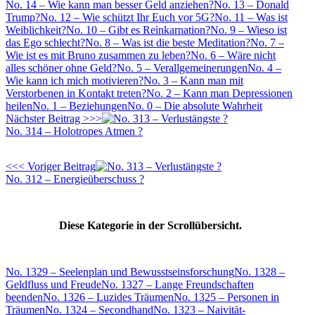
No. 14 – Wie kann man besser Geld anziehen?
No. 13 – Donald
Trump?
No. 12 – Wie schützt Ihr Euch vor 5G?
No. 11 – Was ist
Weiblichkeit?
No. 10 – Gibt es Reinkarnation?
No. 9 – Wieso ist
das Ego schlecht?
No. 8 – Was ist die beste Meditation?
No. 7 –
Wie ist es mit Bruno zusammen zu leben?
No. 6 – Wäre nicht
alles schöner ohne Geld?
No. 5 – Verallgemeinerungen
No. 4 –
Wie kann ich mich motivieren?
No. 3 – Kann man mit
Verstorbenen in Kontakt treten?
No. 2 – Kann man Depressionen
heilen
No. 1 – Beziehungen
No. 0 – Die absolute Wahrheit
Nächster Beitrag >>>
No. 314 – Holotropes Atmen ?
<<< Voriger Beitrag
No. 312 – Energieüberschuss ?
Diese Kategorie in der Scrollübersicht.
No. 1329 – Seelenplan und Bewusstseinsforschung
No. 1328 –
Geldfluss und Freude
No. 1327 – Lange Freundschaften
beenden
No. 1326 – Luzides Träumen
No. 1325 – Personen in
Träumen
No. 1324 – Secondhand
No. 1323 – Naivität-