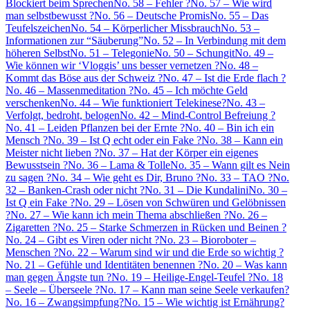
Blockiert beim Sprechen
No. 58 – Fehler ?
No. 57 – Wie wird
man selbstbewusst ?
No. 56 – Deutsche Promis
No. 55 – Das
Teufelszeichen
No. 54 – Körperlicher Missbrauch
No. 53 –
Informationen zur “Säuberung”
No. 52 – In Verbindung mit dem
höheren Selbst
No. 51 – Telegonie
No. 50 – Schungit
No. 49 –
Wie können wir ‘Vloggis’ uns besser vernetzen ?
No. 48 –
Kommt das Böse aus der Schweiz ?
No. 47 – Ist die Erde flach ?
No. 46 – Massenmeditation ?
No. 45 – Ich möchte Geld
verschenken
No. 44 – Wie funktioniert Telekinese?
No. 43 –
Verfolgt, bedroht, belogen
No. 42 – Mind-Control Befreiung ?
No. 41 – Leiden Pflanzen bei der Ernte ?
No. 40 – Bin ich ein
Mensch ?
No. 39 – Ist Q echt oder ein Fake ?
No. 38 – Kann ein
Meister nicht lieben ?
No. 37 – Hat der Körper ein eigenes
Bewusstsein ?
No. 36 – Lama & Tolle
No. 35 – Wann gilt es Nein
zu sagen ?
No. 34 – Wie geht es Dir, Bruno ?
No. 33 – TAO ?
No.
32 – Banken-Crash oder nicht ?
No. 31 – Die Kundalini
No. 30 –
Ist Q ein Fake ?
No. 29 – Lösen von Schwüren und Gelöbnissen
?
No. 27 – Wie kann ich mein Thema abschließen ?
No. 26 –
Zigaretten ?
No. 25 – Starke Schmerzen in Rücken und Beinen ?
No. 24 – Gibt es Viren oder nicht ?
No. 23 – Bioroboter –
Menschen ?
No. 22 – Warum sind wir und die Erde so wichtig ?
No. 21 – Gefühle und Identitäten benennen ?
No. 20 – Was kann
man gegen Ängste tun ?
No. 19 – Heilige-Engel-Teufel ?
No. 18
– Seele – Überseele ?
No. 17 – Kann man seine Seele verkaufen?
No. 16 – Zwangsimpfung?
No. 15 – Wie wichtig ist Ernährung?