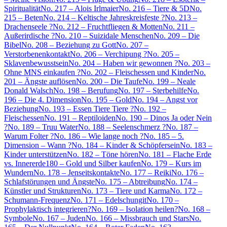
Spiritualität
No. 217 – Alois Irlmaier
No. 216 – Tiere & 5D
No.
215 – Beten
No. 214 – Keltische Jahreskreisfeste ?
No. 213 –
Drachenseele ?
No. 212 – Fruchtfliegen & Motten
No. 211 –
Außerirdische ?
No. 210 – Suizidale Menschen
No. 209 – Die
Bibel
No. 208 – Beziehung zu Gott
No. 207 –
Verstorbenenkontakt
No. 206 – Verchipung ?
No. 205 –
Sklavenbewusstsein
No. 204 – Haben wir gewonnen ?
No. 203 –
Ohne MNS einkaufen ?
No. 202 – Fleischessen und Kinder
No.
201 – Ängste auflösen
No. 200 – Die Taufe
No. 199 – Neale
Donald Walsch
No. 198 – Berufung
No. 197 – Sterbehilfe
No.
196 – Die 4. Dimension
No. 195 – Gold
No. 194 – Angst vor
Beziehung
No. 193 – Essen Tiere Tiere ?
No. 192 –
Fleischessen
No. 191 – Reptiloiden
No. 190 – Dinos Ja oder Nein
?
No. 189 – Truu Water
No. 188 – Seelenschmerz ?
No. 187 –
Warum Folter ?
No. 186 – Wie lange noch ?
No. 185 – 5.
Dimension – Wann ?
No. 184 – Kinder & Schöpfersein
No. 183 –
Kinder unterstützen
No. 182 – Töne hören
No. 181 – Flache Erde
vs. Innererde
180 – Gold und Silber kaufen
No. 179 – Kurs im
Wundern
No. 178 – Jenseitskontakte
No. 177 – Reiki
No. 176 –
Schlafstörungen und Ängste
No. 175 – Abtreibung
No. 174 –
Künstler und Strukturen
No. 173 – Tiere und Karma
No. 172 –
Schumann-Frequenz
No. 171 – Edelschungit
No. 170 –
Prophylaktisch integrieren?
No. 169 – Isolation heilen?
No. 168 –
Symbole
No. 167 – Juden
No. 166 – Missbrauch und Stars
No.