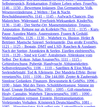
Selbstgespräch, Reinkarnation, Frühere Leben sehen, Feuer
No.
1146 – 1150 – Bewertung loslassen, Das Germanische Volk,
Wesensveränderung, 2 Welten / Tag & Nacht,
Beschuldigungen
No. 1141 – 1145 – Aufwach-Chancen, Das
Malzeichen, Widerstand, FreeSpirit-Wirksamkeit, Kinder
No.
1136 – 1140 – Der Sterbe-Ort, Magnetstimulation, Tetanus,
Amputation, Rettung nur als Kollektiv?
No. 1131 – 1135 – Kurs-
Pause, Ausstieg Matrix, Aggressionen, Fragen & Geduld,
Widerstand
No. 1126 – 1130 – Wahrheit vs. Illusion, Heiler &
Betrüger, Magische Spiegel, Seelenanteile, Das große Event
No.
1121 – 1125 – Ibogain, DMT und LSD, Rauchen & Ausdauer,
Nach der Spritze, Atomkrieg & Seelen, Eizellen einfrieren
No.
1116 – 1120 – Sind wir Gott?, Astralreisen, Ablenkung vom
Selbst, Der Kokon, Julian Assange
No. 1111 – 1115 –
Gehirnforschung, Pubertät, Handysucht, Abhängigkeiten,
Selbstverletzung
No. 1106 – 1110 – Satelliten & Elon Musk,
Seelendiebstahl, Tod & Alleinsein, Der Mandela-Effekt, Berge
versetzen
No. 1101 – 1106 – Die 144.000, Zepter & Zauberstab,
Sinnlose Gedanken, Finanzen, Bewusstsein & Geld
No. 1096 –
1100 – Islam, Mal des Tieres, Schuldübertragung, Stimme im
Kopf, Ungute Heilung?
No. 1091 – 1095 – Gift einnehmen,
Healy, Cannabis, Wahrheit, Tätowierung
No. 1085 – 1090 –
Transformation verpasst, Einstein, Herztransplantation,
Verletzendes Verhalten, Königreich Deutschland
No. 1081 –
1085 – Hirnstimulator, Sich selbst sein, Lottomillionär werden,