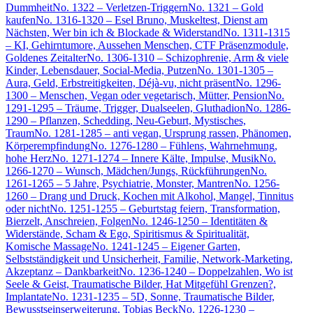
Dummheit
No. 1322 – Verletzen-Triggern
No. 1321 – Gold
kaufen
No. 1316-1320 – Esel Bruno, Muskeltest, Dienst am
Nächsten, Wer bin ich & Blockade & Widerstand
No. 1311-1315
– KI, Gehirntumore, Aussehen Menschen, CTF Präsenzmodule,
Goldenes Zeitalter
No. 1306-1310 – Schizophrenie, Arm & viele
Kinder, Lebensdauer, Social-Media, Putzen
No. 1301-1305 –
Aura, Geld, Erbstreitigkeiten, Déjà-vu, nicht präsent
No. 1296-
1300 – Menschen, Vegan oder vegetarisch, Mütter, Pension
No.
1291-1295 – Träume, Trigger, Dualseelen, Gluthadion
No. 1286-
1290 – Pflanzen, Schedding, Neu-Geburt, Mystisches,
Traum
No. 1281-1285 – anti vegan, Ursprung rassen, Phänomen,
Körperempfindung
No. 1276-1280 – Fühlens, Wahrnehmung,
hohe Herz
No. 1271-1274 – Innere Kälte, Impulse, Musik
No.
1266-1270 – Wunsch, Mädchen/Jungs, Rückführungen
No.
1261-1265 – 5 Jahre, Psychiatrie, Monster, Mantren
No. 1256-
1260 – Drang und Druck, Kochen mit Alkohol, Mangel, Tinnitus
oder nicht
No. 1251-1255 – Geburtstag feiern, Transformation,
Bierzelt, Anschreien, Folgen
No. 1246-1250 – Identitäten &
Widerstände, Scham & Ego, Spiritismus & Spiritualität,
Komische Massage
No. 1241-1245 – Eigener Garten,
Selbstständigkeit und Unsicherheit, Familie, Network-Marketing,
Akzeptanz – Dankbarkeit
No. 1236-1240 – Doppelzahlen, Wo ist
Seele & Geist, Traumatische Bilder, Hat Mitgefühl Grenzen?,
Implantate
No. 1231-1235 – 5D, Sonne, Traumatische Bilder,
Bewusstseinserweiterung, Tobias Beck
No. 1226-1230 –