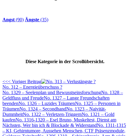
Angst
(90)
Ängste
(35)
Diese Kategorie in der Scrollübersicht.
<<< Voriger Beitrag
No. 312 – Energieüberschuss ?
No. 1329 – Seelenplan und Bewusstseinsforschung
No. 1328 –
Geldfluss und Freude
No. 1327 – Lange Freundschaften
beenden
No. 1326 – Luzides Träumen
No. 1325 – Personen in
Träumen
No. 1324 – Secondhand
No. 1323 – Naivität-
Dummheit
No. 1322 – Verletzen-Triggern
No. 1321 – Gold
kaufen
No. 1316-1320 – Esel Bruno, Muskeltest, Dienst am
Nächsten, Wer bin ich & Blockade & Widerstand
No. 1311-1315
– KI, Gehirntumore, Aussehen Menschen, CTF Präsenzmodule,