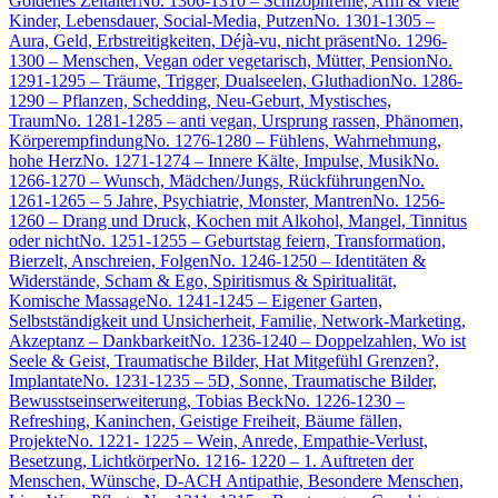
Goldenes Zeitalter
No. 1306-1310 – Schizophrenie, Arm & viele
Kinder, Lebensdauer, Social-Media, Putzen
No. 1301-1305 –
Aura, Geld, Erbstreitigkeiten, Déjà-vu, nicht präsent
No. 1296-
1300 – Menschen, Vegan oder vegetarisch, Mütter, Pension
No.
1291-1295 – Träume, Trigger, Dualseelen, Gluthadion
No. 1286-
1290 – Pflanzen, Schedding, Neu-Geburt, Mystisches,
Traum
No. 1281-1285 – anti vegan, Ursprung rassen, Phänomen,
Körperempfindung
No. 1276-1280 – Fühlens, Wahrnehmung,
hohe Herz
No. 1271-1274 – Innere Kälte, Impulse, Musik
No.
1266-1270 – Wunsch, Mädchen/Jungs, Rückführungen
No.
1261-1265 – 5 Jahre, Psychiatrie, Monster, Mantren
No. 1256-
1260 – Drang und Druck, Kochen mit Alkohol, Mangel, Tinnitus
oder nicht
No. 1251-1255 – Geburtstag feiern, Transformation,
Bierzelt, Anschreien, Folgen
No. 1246-1250 – Identitäten &
Widerstände, Scham & Ego, Spiritismus & Spiritualität,
Komische Massage
No. 1241-1245 – Eigener Garten,
Selbstständigkeit und Unsicherheit, Familie, Network-Marketing,
Akzeptanz – Dankbarkeit
No. 1236-1240 – Doppelzahlen, Wo ist
Seele & Geist, Traumatische Bilder, Hat Mitgefühl Grenzen?,
Implantate
No. 1231-1235 – 5D, Sonne, Traumatische Bilder,
Bewusstseinserweiterung, Tobias Beck
No. 1226-1230 –
Refreshing, Kaninchen, Geistige Freiheit, Bäume fällen,
Projekte
No. 1221- 1225 – Wein, Anrede, Empathie-Verlust,
Besetzung, Lichtkörper
No. 1216- 1220 – 1. Auftreten der
Menschen, Wünsche, D-ACH Antipathie, Besondere Menschen,