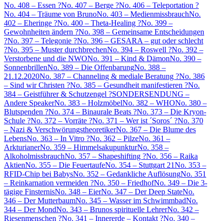
No. 408 – Essen ?
No. 407 – Berge ?
No. 406 – Teleportation ?
No. 404 – Träume von Bruno
No. 403 – Medienmissbrauch
No.
402 – Eheringe ?
No. 400 – Theta-Healing ?
No. 399 –
Gewohnheiten ändern ?
No. 398 – Gemeinsame Entscheidungen
?
No. 397 – Telegonie ?
No. 396 – GESARA – gut oder schlecht
?
No. 395 – Muster durchbrechen
No. 394 – Roswell ?
No. 392 –
Verstorbene und die NWO
No. 391 – Kind & Dämon
No. 390 –
Sonnenbrillen
No. 389 – Die Offenbarung
No. 388 –
21.12.2020
No. 387 – Channeling & mediale Beratung ?
No. 386
– Sind wir Christen ?
No. 385 – Gesundheit manifestieren ?
No.
384 – Geistführer & Schutzengel ?
SONDERSENDUNG –
Andere Speaker
No. 383 – Holzmöbel
No. 382 – WHO
No. 380 –
Blutspenden ?
No. 374 – Binaurale Beats ?
No. 373 – Die Kryon-
Schule ?
No. 372 – Vorräte ?
No. 371 – Wer ist ´Soros´ ?
No. 370
– Nazi & Verschwörungstheoretiker
No. 367 – Die Blume des
Lebens
No. 363 – In Vitro ?
No. 362 – Pilze
No. 361 –
Arkturianer
No. 359 – Himmelsakupunktur
No. 358 –
Alkoholmissbrauch
No. 357 – Shapeshifting ?
No. 356 – Raika
Aktien
No. 355 – Die Feuertaufe
No. 354 – Stuttgart 21
No. 353 –
RFID-Chip bei Babys
No. 352 – Gedankliche Auflösung
No. 351
– Reinkarnation vermeiden ?
No. 350 – Friedhof
No. 349 – Die 3-
tägige Finsternis
No. 348 – Eier
No. 347 – Der Deep State
No.
346 – Der Mutterbaum
No. 345 – Wasser im Schwimmbad
No.
344 – Der Mond
No. 343 – Brunos spirituelle Lehrer
No. 342 –
Riesenmenschen ?
No. 341 – Innererde – Kontakt ?
No. 340 –