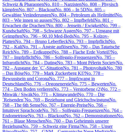
Schweiz & Pharaonen
No. 810 – Narzisten
No. 808 – Physisch
kämpfen
No. 807 – Blackout
No. 806 – In 5D
No. 805 –
Gewaltige Veränderungen
No. 804 – Petroleum als Heilmittel
No.
803 – Wie innen so aussen?
No. 802 – Impfbefehl
No. 801 –
Erwachen die Drachen?
No. 800 – Jenseits / Ewigkeit
No. 799 –
Kundschaft
No. 798 – Schwarze Augen
No. 797 – Umgang mit
Geimpften
No. 796 – 90.10 Med-Beds
No. 795 – Kolzov-
Platten
No. 794 – Bruno Leberfleck
No. 793 – Impfpflicht
No.
792 – Kali
No. 791 – Ängste auflösen
No. 790 – Das Tatarische
Reich
No. 789 – Erdkuppel
No. 788 – Flache Erde Vorteil?
No.
787 – Impfpflicht
No. 786 – Solfeggio-Frequenzen
No. 785 –
Infrarotlicht
No. 784 – Dating
No. 783 – Mont Pélerin Society
No.
782 – Ausgang der `C´-Situation
No. 781 – Photovoltaik
No. 780
– Das Böse
No. 779 – Mark Zuckerberg KI?
No. 778 –
Bewusstsein und Corona
No. 777 – Impfzwang in
Deutschland
No. 776 – Orgonenergie
No. 775 – Bewerten
No.
774 – Den Boden verlieren
No. 773 – Verstorbene (2)
No. 772 –
Miswäk / Siwäk
No. 771 – Klimawandel
No. 770 – Die
´Reisenden´
No. 769 – Beziehung und Gleichschwingung
No.
768 – The 6th Sense
No. 767 – Energie-Preise
No. 766 –
Intuitiver Sprachcode
No. 765 – Solfeggio-Frequenzen
No. 764 –
Endometriose
No. 763 – Blackout
No. 762 – Demonstrationen
No.
761 – Blaue Menschen
No. 760 – Das Geheimnis unserer
Beziehung
No. 759 – Schweiz eine Firma?
No. 758 – Unser
Büroalltag
No. 757 – GNM – Germanische Neue Medizin
No.