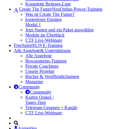
Komplette Beitrags-Liste
A
Create The Future
Neu
Online-Power-Training
Was ist Create The Future?
kostenloser Einstieg
Modul 1
Jetzt Starten und ein Paket auswählen
Module im Überblick
CTF Live-Webinare
FreeSpirit®
LIVE-Training
Alle Angebote
& Unterstützung
Alle Angebote
Bewusstseins-Training
Private Coachings
Unsere Projekte
Bücher & Veröffentlichungen
Magazine
Community
Community
Karten Orakel /
Tages-Tipp
Telegram Gruppen + Kanäle
CTF Live-Webinare
Anmelden