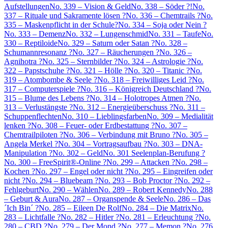
Aufstellungen
No. 339 – Vision & Geld
No. 338 – Söder ?!
No.
337 – Rituale und Sakramente lösen ?
No. 336 – Chemtrails ?
No.
335 – Maskenpflicht in der Schule?
No. 334 – Soja oder Nein ?
No. 333 – Demenz
No. 332 – Lungenschmid
No. 331 – Taufe
No.
330 – Reptiloide
No. 329 – Saturn oder Satan ?
No. 328 –
Schumannresonanz ?
No. 327 – Räucherungen ?
No. 326 –
Agnihotra ?
No. 325 – Sternbilder ?
No. 324 – Astrologie ?
No.
322 – Papstschuhe ?
No. 321 – Hölle ?
No. 320 – Titanic ?
No.
319 – Atombombe & Seele ?
No. 318 – Freiwilliges Leid ?
No.
317 – Computerspiele ?
No. 316 – Königreich Deutschland ?
No.
315 – Blume des Lebens ?
No. 314 – Holotropes Atmen ?
No.
313 – Verlustängste ?
No. 312 – Energieüberschuss ?
No. 311 –
Schuppenflechten
No. 310 – Lieblingsfarben
No. 309 – Medialität
lenken ?
No. 308 – Feuer- oder Erdbestattung ?
No. 307 –
Chemtrailpiloten ?
No. 306 – Verbindung mit Bruno ?
No. 305 –
Angela Merkel ?
No. 304 – Vortragsaufbau ?
No. 303 – DNA-
Manipulation ?
No. 302 – Geld
No. 301 Seelenplan-Berufung ?
No. 300 – FreeSpirit®-Online ?
No. 299 – Attacken ?
No. 298 –
Kochen ?
No. 297 – Engel oder nicht ?
No. 295 – Eingreifen oder
nicht ?
No. 294 – Bluebeam ?
No. 293 – Bob Proctor ?
No. 292 –
Fehlgeburt
No. 290 – Wählen
No. 289 – Robert Kennedy
No. 288
– Geburt & Aura
No. 287 – Organspende & Seele
No. 286 – Das
´Ich Bin´ ?
No. 285 – Eileen De Rolf
No. 284 – Die Matrix
No.
283 – Lichtfalle ?
No. 282 – Hitler ?
No. 281 – Erleuchtung ?
No.
280 – CBD ?
No. 279 – Der Mond ?
No. 277 – Memon ?
No. 276