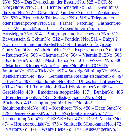
?
No. 526 – Das Evangelium der Essener
No. 525 – PCR &
Morgellons ?
No. 524 – Licht & Schatten
No. 523 – Geld muss
fließen !
No. 522 – Gesunde Zigaretten ?
No. 521 – Zentaurus ?
No. 520 – Biontech & Trinkwasser ?
No. 519 – Teleportation
oder Frauenpower ?
No. 518 – Fasnet – Fasching – Fasnacht
No.
517 – Weihrauch
No. 516 – Ist Aussen Innen ?
No. 515 –
Aussteigen ?
No. 514 – Blutgruppe und Fleischessen ?
No. 513 –
Bewusstsein & Gehirn
No. 512 – Pendeln ?
No. 511 – Babys ?
No. 510 – Sonne und Krebs
No. 509 – Einsatz für´s grosse
Ganze
No. 508 – Wach-Sein
No. 507 – Regelschmerzen
No. 506
– Rauchen
No. 505 – Chemtrails
No. 504 – Vitamin B12
No. 503
– Kartoffeln
No. 502 – Masturbation
No. 501 – Wasser ?
No. 500
– Marduk – Kimberly Ann Goguen ?
No. 499 – COVID-
Impfung
No. 498 – Ticks
No. 497 – Suizidgefährdung
No. 496 –
Reinkarnation
No. 495 – Gemeinsame Realität erschaffen
No. 494
– Tiere
No. 493 – Standpunkte
No. 492 – Ultraschall-Diffuser
No.
491 – Donald J. Trump
No. 490 – Liebeskummer
No. 489 –
Gradido
No. 488 – Emotionen stoppen
No. 487 – Bunker
No. 486
– Fremdenergien
No. 485 – Selbstgespräche ?
No. 484 –
Bücher
No. 483 – Impfungen für Tiere ?
No. 482 –
Induktionsherde
No. 481 – Kopfhörer ?
No. 480 – Deep State
No.
479 – Jenseitskontakt
No. 478 – Psychopharmaka
No. 477 –
Lichtnahrung
No. 476 – GESARA
No. 475 – Die 3. Macht ?
No.
474 – Homosexualität
No. 473 – Spirituelle Monogamie
No. 472
– Starforts
No. 471 – Wahre Liebe
No. 470 – Auswandern
No.