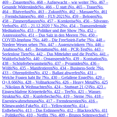
469 – Zigaretten
No. 468 – Aufgewacht – wie weiter ?
No. 467 –
Gesunde Widerstände
No. 466 – Ü statt i
No. 465 – Trauer
No.
464 – Blutverlust
No. 463 – Zukunft
No. 462 – Massage
No. 461
– Fremdschämen
No. 460 – FLY-2021
No. 459 – Belogen
No.
458 – Zimmerpflanzen
No. 457 – Kornkreise
No. 456 – Silvester-
Verbot
No. 455 – 21.12.2020 ? No.2
No. 454 – Transzendentale
Meditation
No. 453 – Politiker und ihre Show ?
No. 452 –
Aggression
No. 451 – Das Salz in den Meeren ?
No. 450 –
COVID-Impfung ?
No. 449 – Die FreeSpirit-Farbe ?
No. 448 –
Niedere Wesen sehen ?
No. 447 – Augenzwinkern ?
No. 446 –
Anabiose
No. 445 – Bestattung
No. 444 – PCR-Test
No. 443 –
Seelenlose Tiere
No. 442 – Das Mittelalter und die Pest
No. 441 –
Waldorfschule
No. 440 – Organspende
No. 439 – Konisation
No.
438 – Schöpferbewusstsein
No. 437 – Pyramiden
No. 436 –
Wölfe
No. 435 – Manifestieren
No. 434 – Business-Seele ?
No.
433 – Ohrenpfeifen
No. 432 – Ballast abwerfen
No. 431 –
Welche Fragen habt Ihr ?
No. 430 – Gefallene Engel
No. 429 –
Q+A 666
No. 428 – Vollnarkose
No. 426 – Heavy Metal
No. 425
– Nikolaus & Weihnachten
No. 424 – Stuttgart 21 (2)
No. 423 –
Eingeschlafene Körperteile
No. 422 – Tee
No. 421 – Wasser-
Struktur
No. 420 – Kupferbecher
No. 419 – Sterne ?
No. 418 –
Energiewahrnehmung
No. 417 – Fremdenergien
No. 416 –
Klimawandel-Fake
No. 415 – Yellowstone
No. 414 –
Erdbeben
No. 413 – Das Erdinnere
No. 412 – Blackrock
No. 411
– Politiker
No. 410 – Netflix ?
No. 409 – Brunos Seitenwechsel ?