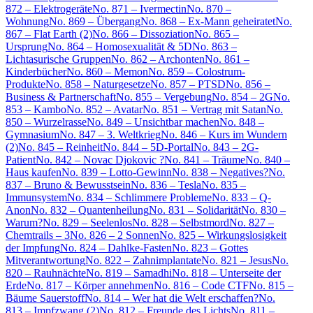
872 – Elektrogeräte
No. 871 – Ivermectin
No. 870 –
Wohnung
No. 869 – Übergang
No. 868 – Ex-Mann geheiratet
No.
867 – Flat Earth (2)
No. 866 – Dissoziation
No. 865 –
Ursprung
No. 864 – Homosexualität & 5D
No. 863 –
Lichtasurische Gruppen
No. 862 – Archonten
No. 861 –
Kinderbücher
No. 860 – Memon
No. 859 – Colostrum-
Produkte
No. 858 – Naturgesetze
No. 857 – PTSD
No. 856 –
Business & Partnerschaft
No. 855 – Vergebung
No. 854 – 2G
No.
853 – Kambo
No. 852 – Avatar
No. 851 – Vertrag mit Satan
No.
850 – Wurzelrasse
No. 849 – Unsichtbar machen
No. 848 –
Gymnasium
No. 847 – 3. Weltkrieg
No. 846 – Kurs im Wundern
(2)
No. 845 – Reinheit
No. 844 – 5D-Portal
No. 843 – 2G-
Patient
No. 842 – Novac Djokovic ?
No. 841 – Träume
No. 840 –
Haus kaufen
No. 839 – Lotto-Gewinn
No. 838 – Negatives?
No.
837 – Bruno & Bewusstsein
No. 836 – Tesla
No. 835 –
Immunsystem
No. 834 – Schlimmere Probleme
No. 833 – Q-
Anon
No. 832 – Quantenheilung
No. 831 – Solidarität
No. 830 –
Warum?
No. 829 – Seelenlos
No. 828 – Selbstmord
No. 827 –
Chemtrails – 3
No. 826 – 2 Sonnen
No. 825 – Wirkungslosigkeit
der Impfung
No. 824 – Dahlke-Fasten
No. 823 – Gottes
Mitverantwortung
No. 822 – Zahnimplantate
No. 821 – Jesus
No.
820 – Rauhnächte
No. 819 – Samadhi
No. 818 – Unterseite der
Erde
No. 817 – Körper annehmen
No. 816 – Code CTF
No. 815 –
Bäume Sauerstoff
No. 814 – Wer hat die Welt erschaffen?
No.
813 – Impfzwang (2)
No. 812 – Freunde des Lichts
No. 811 –