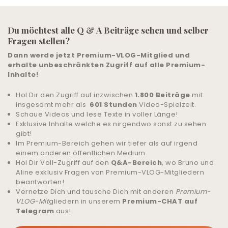
LIVE-TRAINING
Du möchtest alle Q & A Beiträge sehen und selber
Fragen stellen?
ALLE ANGEBOTE
Dann werde jetzt Premium-VLOG-Mitglied und
& UNTERSTÜTZUNG
erhalte unbeschränkten Zugriff auf alle Premium-
Inhalte!
COMMUNITY
Hol Dir den Zugriff auf inzwischen
1.800 Beiträge
mit
insgesamt mehr als
601 Stunden
Video-Spielzeit.
ANMELDEN
Schaue Videos und lese Texte in voller Länge!
Exklusive Inhalte welche es nirgendwo sonst zu sehen
gibt!
HILFE UND SUPPORT
Im Premium-Bereich gehen wir tiefer als auf irgend
einem anderen öffentlichen Medium.
Hol Dir Voll-Zugriff auf den
Q&A-Bereich
, wo Bruno und
Aline exklusiv Fragen von Premium-VLOG-Mitgliedern
beantworten!
Vernetze Dich und tausche Dich mit anderen
Premium-
VLOG-Mit
gliedern in unserem
Premium-CHAT auf
Telegram
aus!