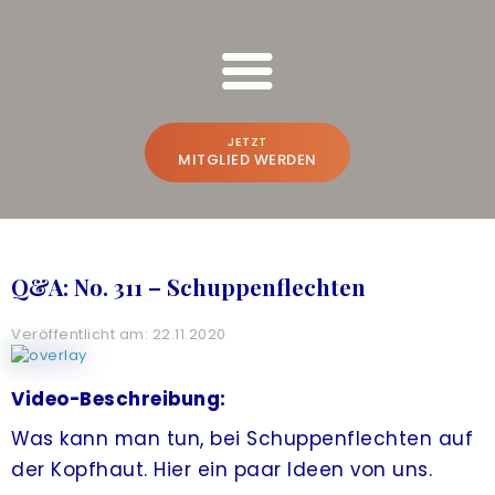
FREESPIRIT ONLINE SCHULUNGEN
Bruno Würtenberger & Aline N. Brandstetter
JETZT
MITGLIED WERDEN
BRUNO & ALINE
WER WIR SIND
Q&A: No. 311 – Schuppenflechten
BEWUSSTSEINS-VLOG
Veröffentlicht am: 22.11.2020
PREMIUM-PLATTFORM
A
CREATE THE FUTURE
NEU
Video-Beschreibung:
Was kann man tun, bei Schuppenflechten auf
ONLINE-POWER-TRAINING
der Kopfhaut. Hier ein paar Ideen von uns.
FREESPIRIT®