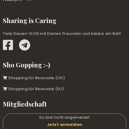
No. 1276-1280 – Fühlens, Wahrnehmung, hohe Herz
No. 1271-1274 – Innere Kälte, Impulse, Musik
Sharing is Caring
No. 1266-1270 – Wunsch, Mädchen/Jungs, Rückführungen
No. 1261-1265 – 5 Jahre, Psychiatrie, Monster, Mantren
Teile Diesen VLOG mit Deinen Freunden und bleibe am Ball!
No. 1256-1260 – Drang und Druck, Kochen mit Alkohol,
Mangel, Tinnitus oder nicht
No. 1251-1255 – Geburtstag feiern, Transformation, Bierzelt,
Anschreien, Folgen
Sho Gopping :-)
No. 1246-1250 – Identitäten & Widerstände, Scham & Ego,
Spiritismus & Spiritualität, Komische Massage
Shopping für Bewusste (CH)
No. 1241-1245 – Eigener Garten, Selbstständigkeit und
Unsicherheit, Familie, Network-Marketing, Akzeptanz –
Shopping für Bewusste (EU)
Dankbarkeit
No. 1236-1240 – Doppelzahlen, Wo ist Seele & Geist,
Mitgliedschaft
Traumatische Bilder, Hat Mitgefühl Grenzen?, Implantate
No. 1231-1235 – 5D, Sonne, Traumatische Bilder,
Bewusstseinserweiterung, Tobias Beck
Du bist nicht angemeldet
No. 1226-1230 – Refreshing, Kaninchen, Geistige Freiheit,
Jetzt anmelden
Bäume fällen, Projekte