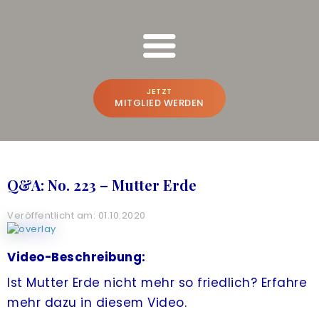
FREESPIRIT ONLINE SCHULUNGEN
Bruno Würtenberger & Aline N. Brandstetter
JETZT
MITGLIED WERDEN
BRUNO & ALINE
WER WIR SIND
Q&A: No. 223 – Mutter Erde
BEWUSSTSEINS-VLOG
Veröffentlicht am: 01.10.2020
PREMIUM-PLATTFORM
A
CREATE THE FUTURE
NEU
Video-Beschreibung:
Ist Mutter Erde nicht mehr so friedlich? Erfahre
ONLINE-POWER-TRAINING
mehr dazu in diesem Video.
FREESPIRIT®