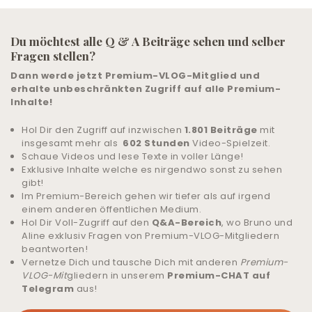
LIVE-TRAINING
Du möchtest alle Q & A Beiträge sehen und selber
Fragen stellen?
ALLE ANGEBOTE
Dann werde jetzt Premium-VLOG-Mitglied und
& UNTERSTÜTZUNG
erhalte unbeschränkten Zugriff auf alle Premium-
Inhalte!
COMMUNITY
Hol Dir den Zugriff auf inzwischen
1.801 Beiträge
mit
insgesamt mehr als
602 Stunden
Video-Spielzeit.
ANMELDEN
Schaue Videos und lese Texte in voller Länge!
Exklusive Inhalte welche es nirgendwo sonst zu sehen
gibt!
HILFE UND SUPPORT
Im Premium-Bereich gehen wir tiefer als auf irgend
einem anderen öffentlichen Medium.
Hol Dir Voll-Zugriff auf den
Q&A-Bereich
, wo Bruno und
Aline exklusiv Fragen von Premium-VLOG-Mitgliedern
beantworten!
Vernetze Dich und tausche Dich mit anderen
Premium-
VLOG-Mit
gliedern in unserem
Premium-CHAT auf
Telegram
aus!