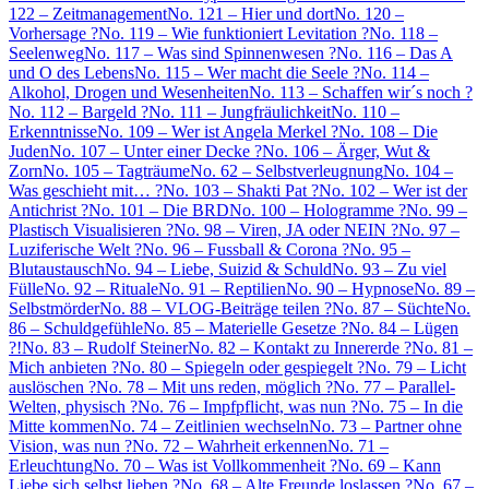
122 – Zeitmanagement
No. 121 – Hier und dort
No. 120 –
Vorhersage ?
No. 119 – Wie funktioniert Levitation ?
No. 118 –
Seelenweg
No. 117 – Was sind Spinnenwesen ?
No. 116 – Das A
und O des Lebens
No. 115 – Wer macht die Seele ?
No. 114 –
Alkohol, Drogen und Wesenheiten
No. 113 – Schaffen wir´s noch ?
No. 112 – Bargeld ?
No. 111 – Jungfräulichkeit
No. 110 –
Erkenntnisse
No. 109 – Wer ist Angela Merkel ?
No. 108 – Die
Juden
No. 107 – Unter einer Decke ?
No. 106 – Ärger, Wut &
Zorn
No. 105 – Tagträume
No. 62 – Selbstverleugnung
No. 104 –
Was geschieht mit… ?
No. 103 – Shakti Pat ?
No. 102 – Wer ist der
Antichrist ?
No. 101 – Die BRD
No. 100 – Hologramme ?
No. 99 –
Plastisch Visualisieren ?
No. 98 – Viren, JA oder NEIN ?
No. 97 –
Luziferische Welt ?
No. 96 – Fussball & Corona ?
No. 95 –
Blutaustausch
No. 94 – Liebe, Suizid & Schuld
No. 93 – Zu viel
Fülle
No. 92 – Rituale
No. 91 – Reptilien
No. 90 – Hypnose
No. 89 –
Selbstmörder
No. 88 – VLOG-Beiträge teilen ?
No. 87 – Süchte
No.
86 – Schuldgefühle
No. 85 – Materielle Gesetze ?
No. 84 – Lügen
?!
No. 83 – Rudolf Steiner
No. 82 – Kontakt zu Innererde ?
No. 81 –
Mich anbieten ?
No. 80 – Spiegeln oder gespiegelt ?
No. 79 – Licht
auslöschen ?
No. 78 – Mit uns reden, möglich ?
No. 77 – Parallel-
Welten, physisch ?
No. 76 – Impfpflicht, was nun ?
No. 75 – In die
Mitte kommen
No. 74 – Zeitlinien wechseln
No. 73 – Partner ohne
Vision, was nun ?
No. 72 – Wahrheit erkennen
No. 71 –
Erleuchtung
No. 70 – Was ist Vollkommenheit ?
No. 69 – Kann
Liebe sich selbst lieben ?
No. 68 – Alte Freunde loslassen ?
No. 67 –