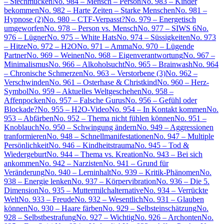
– Stechmücken
No. 984 – Mensch – Person
No. 983 – Kinder
bekommen
No. 982 – Harte Zeiten – Starke Menschen
No. 981 –
Hypnose (2)
No. 980 – CTF-Verpasst?
No. 979 – Energetisch
umgeworfen
No. 978 – Person vs. Mensch
No. 977 – SIWS 6
No.
976 – Lügner
No. 975 – White Hats
No. 974 – Süssigkeiten
No. 973
– Hitze
No. 972 – H2O
No. 971 – Amma
No. 970 – Lügende
Partner
No. 969 – Weinen
No. 968 – Eigenverantwortung
No. 967 –
Minimalismus
No. 966 – Alkoholsucht
No. 965 – Brainwash
No. 964
– Chronische Schmerzen
No. 963 – Verstorbene (3)
No. 962 –
Verschwinden
No. 961 – Osterhase & Christkind
No. 960 – Herz-
Symbol
No. 959 – Aktuelles Weltgeschehen
No. 958 –
Affenpocken
No. 957 – Falsche Gurus
No. 956 – Gefühl oder
Blockade?
No. 955 – H2O-Video
No. 954 – In Kontakt kommen
No.
953 – Abfärben
No. 952 – Thema nicht fühlen können
No. 951 –
Knoblauch
No. 950 – Schwingung ändern
No. 949 – Aggressionen
tranformieren
No. 948 – Schnellmanifestationen
No. 947 – Multiple
Persönlichkeit
No. 946 – Kindheitstrauma
No. 945 – Tod &
Wiedergeburt
No. 944 – Thema vs. Kreation
No. 943 – Bei sich
ankommen
No. 942 – Narzisten
No. 941 – Grund für
Veränderung
No. 940 – Lerninhalt
No. 939 – Kritik-Phänomen
No.
938 – Energie lenken
No. 937 – Körpervibration
No. 936 – Die 5.
Dimension
No. 935 – Muttermilchalternative
No. 934 – Verrückte
Welt
No. 933 – Freude
No. 932 – Wesentlich
No. 931 – Glauben
können
No. 930 – Haare färben
No. 929 – Selbsteinschätzung
No.
928 – Selbstbestrafung
No. 927 – Wichtig
No. 926 – Archonten
No.