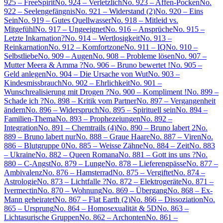
925 – FreeSpirit
No. 924 – Verletzlich
No. 923 – Affen-Pocken
No.
922 – Seelengefängnis
No. 921 – Widerstand (2)
No. 920 – Eins
Sein
No. 919 – Gutes Quellwasser
No. 918 – Mitleid vs.
Mitgefühl
No. 917 – Ungeeignet
No. 916 – Ansprüche
No. 915 –
Letzte Inkarnation?
No. 914 – Wertlosigkeit
No. 913 –
Reinkarnation
No. 912 – Komfortzone
No. 911 – IQ
No. 910 –
Selbstliebe
No. 909 – Augen
No. 908 – Probleme lösen
No. 907 –
Mutter Meera & Amma ?
No. 906 – Bruno bewertet !
No. 905 –
Geld anlegen
No. 904 – Die Ursache von Wut
No. 903 –
Kindesmissbrauch
No. 902 – Ehrlichkeit
No. 901 –
Wunschrealisierung mit Drogen ?
No. 900 – Kompliment !
No. 899 –
Schade ich ?
No. 898 – Kritik vom Partner
No. 897 – Vergangenheit
ändern
No. 896 – Widerspruch
No. 895 – Spirituell sein
No. 894 –
Familien-Thema
No. 893 – Prophezeiungen
No. 892 –
Integration
No. 891 – Chemtrails (4)
No. 890 – Bruno labert 2
No.
889 – Bruno labert nur
No. 888 – Graue Haare
No. 887 – Viren
No.
886 – Blutgruppe 0
No. 885 – Weisse Zähne
No. 884 – Zeit
No. 883
– Ukraine
No. 882 – Queen Romana
No. 881 – Gott ins uns ?
No.
880 – C-Angst
No. 879 – Lunge
No. 878 – Lieferengpässe
No. 877 –
Ambivalenz
No. 876 – Hamsterrad
No. 875 – Vergiftet
No. 874 –
Astrologie
No. 873 – Lichtfalle ?
No. 872 – Elektrogeräte
No. 871 –
Ivermectin
No. 870 – Wohnung
No. 869 – Übergang
No. 868 – Ex-
Mann geheiratet
No. 867 – Flat Earth (2)
No. 866 – Dissoziation
No.
865 – Ursprung
No. 864 – Homosexualität & 5D
No. 863 –
Lichtasurische Gruppen
No. 862 – Archonten
No. 861 –