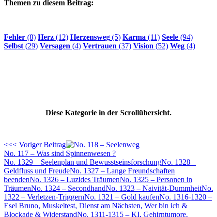
Themen zu diesem Beitrag:
Fehler
(8)
Herz
(12)
Herzensweg
(5)
Karma
(11)
Seele
(94)
Selbst
(29)
Versagen
(4)
Vertrauen
(37)
Vision
(52)
Weg
(4)
Diese Kategorie in der Scrollübersicht.
<<< Voriger Beitrag
No. 117 – Was sind Spinnenwesen ?
No. 1329 – Seelenplan und Bewusstseinsforschung
No. 1328 –
Geldfluss und Freude
No. 1327 – Lange Freundschaften
beenden
No. 1326 – Luzides Träumen
No. 1325 – Personen in
Träumen
No. 1324 – Secondhand
No. 1323 – Naivität-Dummheit
No.
1322 – Verletzen-Triggern
No. 1321 – Gold kaufen
No. 1316-1320 –
Esel Bruno, Muskeltest, Dienst am Nächsten, Wer bin ich &
Blockade & Widerstand
No. 1311-1315 – KI, Gehirntumore,