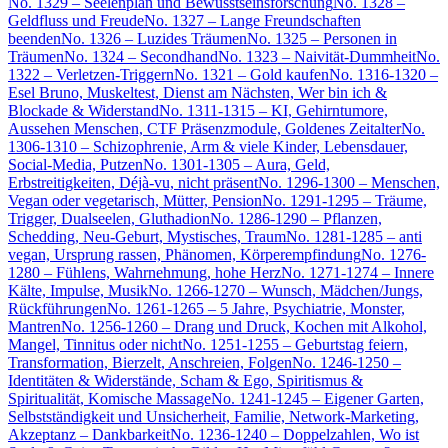
No. 1329 – Seelenplan und Bewusstseinsforschung
No. 1328 –
Geldfluss und Freude
No. 1327 – Lange Freundschaften
beenden
No. 1326 – Luzides Träumen
No. 1325 – Personen in
Träumen
No. 1324 – Secondhand
No. 1323 – Naivität-Dummheit
No.
1322 – Verletzen-Triggern
No. 1321 – Gold kaufen
No. 1316-1320 –
Esel Bruno, Muskeltest, Dienst am Nächsten, Wer bin ich &
Blockade & Widerstand
No. 1311-1315 – KI, Gehirntumore,
Aussehen Menschen, CTF Präsenzmodule, Goldenes Zeitalter
No.
1306-1310 – Schizophrenie, Arm & viele Kinder, Lebensdauer,
Social-Media, Putzen
No. 1301-1305 – Aura, Geld,
Erbstreitigkeiten, Déjà-vu, nicht präsent
No. 1296-1300 – Menschen,
Vegan oder vegetarisch, Mütter, Pension
No. 1291-1295 – Träume,
Trigger, Dualseelen, Gluthadion
No. 1286-1290 – Pflanzen,
Schedding, Neu-Geburt, Mystisches, Traum
No. 1281-1285 – anti
vegan, Ursprung rassen, Phänomen, Körperempfindung
No. 1276-
1280 – Fühlens, Wahrnehmung, hohe Herz
No. 1271-1274 – Innere
Kälte, Impulse, Musik
No. 1266-1270 – Wunsch, Mädchen/Jungs,
Rückführungen
No. 1261-1265 – 5 Jahre, Psychiatrie, Monster,
Mantren
No. 1256-1260 – Drang und Druck, Kochen mit Alkohol,
Mangel, Tinnitus oder nicht
No. 1251-1255 – Geburtstag feiern,
Transformation, Bierzelt, Anschreien, Folgen
No. 1246-1250 –
Identitäten & Widerstände, Scham & Ego, Spiritismus &
Spiritualität, Komische Massage
No. 1241-1245 – Eigener Garten,
Selbstständigkeit und Unsicherheit, Familie, Network-Marketing,
Akzeptanz – Dankbarkeit
No. 1236-1240 – Doppelzahlen, Wo ist