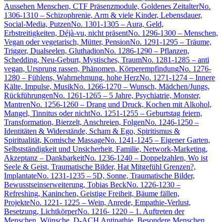
Aussehen Menschen, CTF Präsenzmodule, Goldenes Zeitalter
No.
1306-1310 – Schizophrenie, Arm & viele Kinder, Lebensdauer,
Social-Media, Putzen
No. 1301-1305 – Aura, Geld,
Erbstreitigkeiten, Déjà-vu, nicht präsent
No. 1296-1300 – Menschen,
Vegan oder vegetarisch, Mütter, Pension
No. 1291-1295 – Träume,
Trigger, Dualseelen, Gluthadion
No. 1286-1290 – Pflanzen,
Schedding, Neu-Geburt, Mystisches, Traum
No. 1281-1285 – anti
vegan, Ursprung rassen, Phänomen, Körperempfindung
No. 1276-
1280 – Fühlens, Wahrnehmung, hohe Herz
No. 1271-1274 – Innere
Kälte, Impulse, Musik
No. 1266-1270 – Wunsch, Mädchen/Jungs,
Rückführungen
No. 1261-1265 – 5 Jahre, Psychiatrie, Monster,
Mantren
No. 1256-1260 – Drang und Druck, Kochen mit Alkohol,
Mangel, Tinnitus oder nicht
No. 1251-1255 – Geburtstag feiern,
Transformation, Bierzelt, Anschreien, Folgen
No. 1246-1250 –
Identitäten & Widerstände, Scham & Ego, Spiritismus &
Spiritualität, Komische Massage
No. 1241-1245 – Eigener Garten,
Selbstständigkeit und Unsicherheit, Familie, Network-Marketing,
Akzeptanz – Dankbarkeit
No. 1236-1240 – Doppelzahlen, Wo ist
Seele & Geist, Traumatische Bilder, Hat Mitgefühl Grenzen?,
Implantate
No. 1231-1235 – 5D, Sonne, Traumatische Bilder,
Bewusstseinserweiterung, Tobias Beck
No. 1226-1230 –
Refreshing, Kaninchen, Geistige Freiheit, Bäume fällen,
Projekte
No. 1221- 1225 – Wein, Anrede, Empathie-Verlust,
Besetzung, Lichtkörper
No. 1216- 1220 – 1. Auftreten der
Menschen, Wünsche, D-ACH Antipathie, Besondere Menschen,