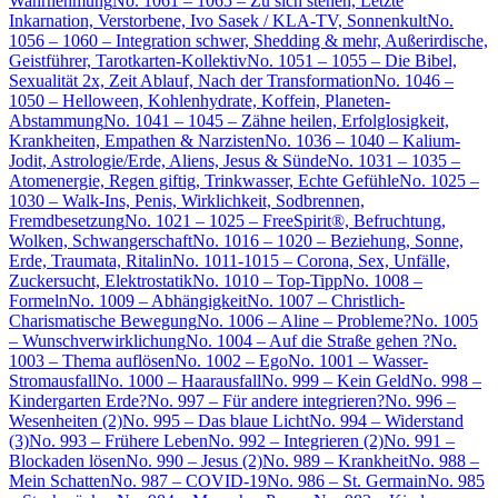
Wahrnehmung
No. 1061 – 1065 – Zu sich stehen, Letzte
Inkarnation, Verstorbene, Ivo Sasek / KLA-TV, Sonnenkult
No.
1056 – 1060 – Integration schwer, Shedding & mehr, Außerirdische,
Geistführer, Tarotkarten-Kollektiv
No. 1051 – 1055 – Die Bibel,
Sexualität 2x, Zeit Ablauf, Nach der Transformation
No. 1046 –
1050 – Helloween, Kohlenhydrate, Koffein, Planeten-
Abstammung
No. 1041 – 1045 – Zähne heilen, Erfolglosigkeit,
Krankheiten, Empathen & Narzisten
No. 1036 – 1040 – Kalium-
Jodit, Astrologie/Erde, Aliens, Jesus & Sünde
No. 1031 – 1035 –
Atomenergie, Regen giftig, Trinkwasser, Echte Gefühle
No. 1025 –
1030 – Walk-Ins, Penis, Wirklichkeit, Sodbrennen,
Fremdbesetzung
No. 1021 – 1025 – FreeSpirit®, Befruchtung,
Wolken, Schwangerschaft
No. 1016 – 1020 – Beziehung, Sonne,
Erde, Traumata, Ritalin
No. 1011-1015 – Corona, Sex, Unfälle,
Zuckersucht, Elektrostatik
No. 1010 – Top-Tipp
No. 1008 –
Formeln
No. 1009 – Abhängigkeit
No. 1007 – Christlich-
Charismatische Bewegung
No. 1006 – Aline – Probleme?
No. 1005
– Wunschverwirklichung
No. 1004 – Auf die Straße gehen ?
No.
1003 – Thema auflösen
No. 1002 – Ego
No. 1001 – Wasser-
Stromausfall
No. 1000 – Haarausfall
No. 999 – Kein Geld
No. 998 –
Kindergarten Erde?
No. 997 – Für andere integrieren?
No. 996 –
Wesenheiten (2)
No. 995 – Das blaue Licht
No. 994 – Widerstand
(3)
No. 993 – Frühere Leben
No. 992 – Integrieren (2)
No. 991 –
Blockaden lösen
No. 990 – Jesus (2)
No. 989 – Krankheit
No. 988 –
Mein Schatten
No. 987 – COVID-19
No. 986 – St. Germain
No. 985