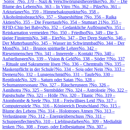
´Soros´ ?
No. 370 – Nazi & Verschwörungstheoretiker
No. 367 – Die
Blume des Lebens
No. 363 – In Vitro ?
No. 362 – Pilze
No. 361 –
Arkturianer
No. 359 – Himmelsakupunktur
No. 358 –
Alkoholmissbrauch
No. 357 – Shapeshifting ?
No. 356 – Raika
Aktien
No. 355 – Die Feuertaufe
No. 354 – Stuttgart 21
No. 353 –
RFID-Chip bei Babys
No. 352 – Gedankliche Auflösung
No. 351 –
Reinkarnation vermeiden ?
No. 350 – Friedhof
No. 349 – Die 3-
tägige Finsternis
No. 348 – Eier
No. 347 – Der Deep State
No. 346 –
Der Mutterbaum
No. 345 – Wasser im Schwimmbad
No. 344 – Der
Mond
No. 343 – Brunos spirituelle Lehrer
No. 342 –
Riesenmenschen ?
No. 341 – Innererde – Kontakt ?
No. 340 –
Aufstellungen
No. 339 – Vision & Geld
No. 338 – Söder ?!
No. 337
– Rituale und Sakramente lösen ?
No. 336 – Chemtrails ?
No. 335 –
Maskenpflicht in der Schule?
No. 334 – Soja oder Nein ?
No. 333 –
Demenz
No. 332 – Lungenschmid
No. 331 – Taufe
No. 330 –
Reptiloide
No. 329 – Saturn oder Satan ?
No. 328 –
Schumannresonanz ?
No. 327 – Räucherungen ?
No. 326 –
Agnihotra ?
No. 325 – Sternbilder ?
No. 324 – Astrologie ?
No. 322 –
Papstschuhe ?
No. 321 – Hölle ?
No. 320 – Titanic ?
No. 319 –
Atombombe & Seele ?
No. 318 – Freiwilliges Leid ?
No. 317 –
Computerspiele ?
No. 316 – Königreich Deutschland ?
No. 315 –
Blume des Lebens ?
No. 314 – Holotropes Atmen ?
No. 313 –
Verlustängste ?
No. 312 – Energieüberschuss ?
No. 311 –
Schuppenflechten
No. 310 – Lieblingsfarben
No. 309 – Medialität
lenken ?
No. 308 – Feuer- oder Erdbestattung ?
No. 307 –