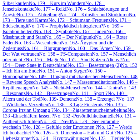
Silber kaufen
No. 179 – Kurs im Wundern
No. 178 –
Jenseitskontakte
No. 177 – Reiki
No. 176 – Schlafstörungen und
Ängste
No. 175 – Abtreibung
No. 174 – Künstler und Strukturen
No.
173 – Tiere und Karma
No. 172 – Schumann-Frequenz
No. 171 –
Edelschungit
No. 170 – Prophylaktisch integrieren?
No. 169 –
Isolation heilen?
No. 168 – Symbole
No. 167 – Juden
No. 166 –
Missbrauch und Stars
No. 165 – Der Nullpunkt
No. 164 – Roter
Faden
No. 163 – Wesenheiten
No. 162- Ägypten und die
Zedernuss
No. 161 – Blutgruppen
No. 160 – Das ´Amen´
No. 159 –
Der Wut vertrauen
No. 158 – FS-Compassion
No. 157 – Menschlich
oder nicht ?
No. 156 – Magie
No. 155 – Sind Katzen Aliens ?
No.
154 – Deep State in Deutschland
No. 153 – Besetzungen (2)
No. 152
– Ich bin am Ende
No. 151 – Anton Styger
No. 150 –
Homöopathie
No. 149 – Umgang mit chaotischen Menschen
No. 148
– Reverse Speech Analysis
No. 147 – Massenmeditationen
No. 146 –
Reptilienaugen
No. 145 – Nicht-Menschen
No. 144 – Tantra
No. 143
– Resonanz
No. 142 – Besetzungen
No. 141 – Sport ?
No. 140 –
Altern und der Tod
No. 139- Demenz
No. 138 – Erzengel ?
No. 137
– Wirkliches Verzeihen
No. 136 – 3 Tage Finsternis ?
No. 135 –
Corona-Irrsinn Umgang ?
No. 134 -Zigarettenraucheinnebelung
No.
133 -Einschläfern lassen ?
No. 132 -Persönlichkeitsanteile
No. 131 –
Authentisch fühlen
No. 130 – Neid
No. 129 – Seelenfamilie
wechseln ?
No. 128 – Gefühle oder Emotionen ?
No. 127 – Werde
ich beobachtet ?
No. 126 – 5. Dimension – Hab und Gut ?
No. 125 –
Liebeskummer
No. 124 – Kryptowährungen
No. 123 – Tierleid
No.