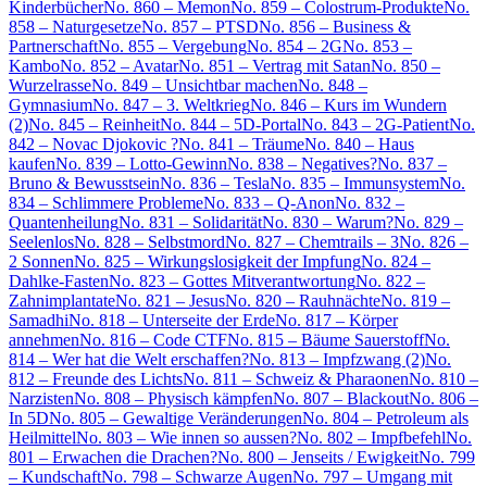
Kinderbücher
No. 860 – Memon
No. 859 – Colostrum-Produkte
No.
858 – Naturgesetze
No. 857 – PTSD
No. 856 – Business &
Partnerschaft
No. 855 – Vergebung
No. 854 – 2G
No. 853 –
Kambo
No. 852 – Avatar
No. 851 – Vertrag mit Satan
No. 850 –
Wurzelrasse
No. 849 – Unsichtbar machen
No. 848 –
Gymnasium
No. 847 – 3. Weltkrieg
No. 846 – Kurs im Wundern
(2)
No. 845 – Reinheit
No. 844 – 5D-Portal
No. 843 – 2G-Patient
No.
842 – Novac Djokovic ?
No. 841 – Träume
No. 840 – Haus
kaufen
No. 839 – Lotto-Gewinn
No. 838 – Negatives?
No. 837 –
Bruno & Bewusstsein
No. 836 – Tesla
No. 835 – Immunsystem
No.
834 – Schlimmere Probleme
No. 833 – Q-Anon
No. 832 –
Quantenheilung
No. 831 – Solidarität
No. 830 – Warum?
No. 829 –
Seelenlos
No. 828 – Selbstmord
No. 827 – Chemtrails – 3
No. 826 –
2 Sonnen
No. 825 – Wirkungslosigkeit der Impfung
No. 824 –
Dahlke-Fasten
No. 823 – Gottes Mitverantwortung
No. 822 –
Zahnimplantate
No. 821 – Jesus
No. 820 – Rauhnächte
No. 819 –
Samadhi
No. 818 – Unterseite der Erde
No. 817 – Körper
annehmen
No. 816 – Code CTF
No. 815 – Bäume Sauerstoff
No.
814 – Wer hat die Welt erschaffen?
No. 813 – Impfzwang (2)
No.
812 – Freunde des Lichts
No. 811 – Schweiz & Pharaonen
No. 810 –
Narzisten
No. 808 – Physisch kämpfen
No. 807 – Blackout
No. 806 –
In 5D
No. 805 – Gewaltige Veränderungen
No. 804 – Petroleum als
Heilmittel
No. 803 – Wie innen so aussen?
No. 802 – Impfbefehl
No.
801 – Erwachen die Drachen?
No. 800 – Jenseits / Ewigkeit
No. 799
– Kundschaft
No. 798 – Schwarze Augen
No. 797 – Umgang mit