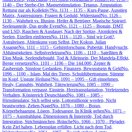
1140 – Der Sterbe-Ort, Magnetstimulation, Tetanus, Amputation,
Rettung nur als Kollektiv?
No. 1131 – 1135 – Kurs-Pause, Ausstieg
Matrix, Aggressionen, Fragen & Geduld, Widerstand
No. 1126 –
1130 – Wahrheit vs. Illusion, Heiler & Betrüger, Magische Spiegel,
Seelenanteile, Das große Event
No. 1121 – 1125 – Ibogain, DMT
und LSD, Rauchen & Ausdauer, Nach der Spritze, Atomkrieg &
Seelen, Eizellen einfrieren
No. 1116 – 1120 – Sind wir Gott?,
Astralreisen, Ablenkung vom Selbst, Der Kokon, Julian
Assange
No. 1111 – 1115 – Gehirnforschung, Pubertät, Handysucht,
Abhängigkeiten, Selbstverletzung
No. 1106 – 1110 – Satelliten &
Elon Musk, Seelendiebstahl, Tod & Alleinsein, Der Mandela-Effekt,
Berge versetzen
No. 1101 – 1106 – Die 144.000, Zepter &
Zauberstab, Sinnlose Gedanken, Finanzen, Bewusstsein & Geld
No.
1096 – 1100 – Islam, Mal des Tieres, Schuldübertragung, Stimme
im Kopf, Ungute Heilung?
No. 1091 – 1095 – Gift einnehmen,
Healy, Cannabis, Wahrheit, Tätowierung
No. 1085 – 1090 –
Transformation verpasst, Einstein, Herztransplantation, Verletzendes
Verhalten, Königreich Deutschland
No. 1081 – 1085 –
Hirnstimulator, Sich selbst sein, Lottomillionär werden, Nicht
beantworten, Zehen-Nagel
No. 1076 – 1080 – Borax,
Körperbehaarung, Lügen, Todesangst, In Klinik gehen
No. 1071 –
1075 – Ausstrahlung, Dimensionen & Innererde, Tod durch
Integration, Strichmännchen, Bräuche
No. 1066 – 1070 – Plejader,
Kein Ziel haben, Lebensplan erfüllen, Licht nach dem Tod,