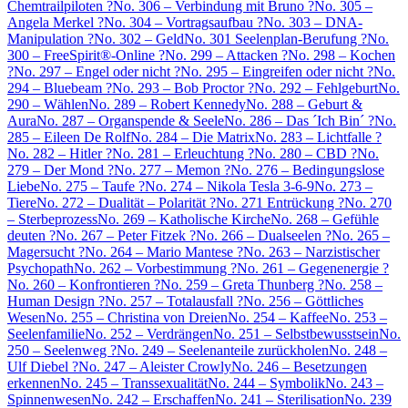
Chemtrailpiloten ?
No. 306 – Verbindung mit Bruno ?
No. 305 –
Angela Merkel ?
No. 304 – Vortragsaufbau ?
No. 303 – DNA-
Manipulation ?
No. 302 – Geld
No. 301 Seelenplan-Berufung ?
No.
300 – FreeSpirit®-Online ?
No. 299 – Attacken ?
No. 298 – Kochen
?
No. 297 – Engel oder nicht ?
No. 295 – Eingreifen oder nicht ?
No.
294 – Bluebeam ?
No. 293 – Bob Proctor ?
No. 292 – Fehlgeburt
No.
290 – Wählen
No. 289 – Robert Kennedy
No. 288 – Geburt &
Aura
No. 287 – Organspende & Seele
No. 286 – Das ´Ich Bin´ ?
No.
285 – Eileen De Rolf
No. 284 – Die Matrix
No. 283 – Lichtfalle ?
No. 282 – Hitler ?
No. 281 – Erleuchtung ?
No. 280 – CBD ?
No.
279 – Der Mond ?
No. 277 – Memon ?
No. 276 – Bedingungslose
Liebe
No. 275 – Taufe ?
No. 274 – Nikola Tesla 3-6-9
No. 273 –
Tiere
No. 272 – Dualität – Polarität ?
No. 271 Entrückung ?
No. 270
– Sterbeprozess
No. 269 – Katholische Kirche
No. 268 – Gefühle
deuten ?
No. 267 – Peter Fitzek ?
No. 266 – Dualseelen ?
No. 265 –
Magersucht ?
No. 264 – Mario Mantese ?
No. 263 – Narzistischer
Psychopath
No. 262 – Vorbestimmung ?
No. 261 – Gegenenergie ?
No. 260 – Konfrontieren ?
No. 259 – Greta Thunberg ?
No. 258 –
Human Design ?
No. 257 – Totalausfall ?
No. 256 – Göttliches
Wesen
No. 255 – Christina von Dreien
No. 254 – Kaffee
No. 253 –
Seelenfamilie
No. 252 – Verdrängen
No. 251 – Selbstbewusstsein
No.
250 – Seelenweg ?
No. 249 – Seelenanteile zurückholen
No. 248 –
Ulf Diebel ?
No. 247 – Aleister Crowly
No. 246 – Besetzungen
erkennen
No. 245 – Transsexualität
No. 244 – Symbolik
No. 243 –
Spinnenwesen
No. 242 – Erschaffen
No. 241 – Sterilisation
No. 239