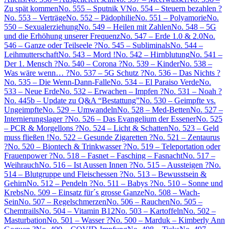
Zu spät kommen
No. 555 – Sputnik V
No. 554 – Steuern bezahlen ?
No. 553 – Verträge
No. 552 – Pädophilie
No. 551 – Polyamorie
No.
550 – Sexualerziehung
No. 549 – Heilen mit Zahlen
No. 548 – 5G
und die Erhöhung unserer Frequenz
No. 547 – Erde 1.0 & 2.0
No.
546 – Ganze oder Teilseele ?
No. 545 – Subliminals
No. 544 –
Leihmutterschaft
No. 543 – Mord !
No. 542 – Hirnblutung
No. 541 –
Der 1. Mensch ?
No. 540 – Corona ?
No. 539 – Kinder
No. 538 –
Was wäre wenn… ?
No. 537 – 5G Schutz ?
No. 536 – Das Nichts ?
No. 535 – Die Wenn-Dann-Falle
No. 534 – El Paraiso Verde
No.
533 – Neue Erde
No. 532 – Erwachen – Impfen ?
No. 531 – Noah ?
No. 445b – Update zu Q&A “Bestattung”
No. 530 – Geimpfte vs.
Ungeimpfte
No. 529 – Umwandeln
No. 528 – Med-Betten
No. 527 –
Internierungslager ?
No. 526 – Das Evangelium der Essener
No. 525
– PCR & Morgellons ?
No. 524 – Licht & Schatten
No. 523 – Geld
muss fließen !
No. 522 – Gesunde Zigaretten ?
No. 521 – Zentaurus
?
No. 520 – Biontech & Trinkwasser ?
No. 519 – Teleportation oder
Frauenpower ?
No. 518 – Fasnet – Fasching – Fasnacht
No. 517 –
Weihrauch
No. 516 – Ist Aussen Innen ?
No. 515 – Aussteigen ?
No.
514 – Blutgruppe und Fleischessen ?
No. 513 – Bewusstsein &
Gehirn
No. 512 – Pendeln ?
No. 511 – Babys ?
No. 510 – Sonne und
Krebs
No. 509 – Einsatz für´s grosse Ganze
No. 508 – Wach-
Sein
No. 507 – Regelschmerzen
No. 506 – Rauchen
No. 505 –
Chemtrails
No. 504 – Vitamin B12
No. 503 – Kartoffeln
No. 502 –
Masturbation
No. 501 – Wasser ?
No. 500 – Marduk – Kimberly Ann