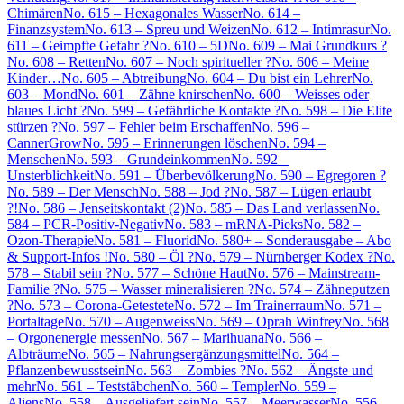
Chimären
No. 615 – Hexagonales Wasser
No. 614 –
Finanzsystem
No. 613 – Spreu und Weizen
No. 612 – Intimrasur
No.
611 – Geimpfte Gefahr ?
No. 610 – 5D
No. 609 – Mai Grundkurs ?
No. 608 – Retten
No. 607 – Noch spiritueller ?
No. 606 – Meine
Kinder…
No. 605 – Abtreibung
No. 604 – Du bist ein Lehrer
No.
603 – Mond
No. 601 – Zähne knirschen
No. 600 – Weisses oder
blaues Licht ?
No. 599 – Gefährliche Kontakte ?
No. 598 – Die Elite
stürzen ?
No. 597 – Fehler beim Erschaffen
No. 596 –
CannerGrow
No. 595 – Erinnerungen löschen
No. 594 –
Menschen
No. 593 – Grundeinkommen
No. 592 –
Unsterblichkeit
No. 591 – Überbevölkerung
No. 590 – Egregoren ?
No. 589 – Der Mensch
No. 588 – Jod ?
No. 587 – Lügen erlaubt
?!
No. 586 – Jenseitskontakt (2)
No. 585 – Das Land verlassen
No.
584 – PCR-Positiv-Negativ
No. 583 – mRNA-Pieks
No. 582 –
Ozon-Therapie
No. 581 – Fluorid
No. 580+ – Sonderausgabe – Abo
& Support-Infos !
No. 580 – Öl ?
No. 579 – Nürnberger Kodex ?
No.
578 – Stabil sein ?
No. 577 – Schöne Haut
No. 576 – Mainstream-
Familie ?
No. 575 – Wasser mineralisieren ?
No. 574 – Zähneputzen
?
No. 573 – Corona-Getestete
No. 572 – Im Trainerraum
No. 571 –
Portaltage
No. 570 – Augenweiss
No. 569 – Oprah Winfrey
No. 568
– Orgonenergie messen
No. 567 – Marihuana
No. 566 –
Albträume
No. 565 – Nahrungsergänzungsmittel
No. 564 –
Pflanzenbewusstsein
No. 563 – Zombies ?
No. 562 – Ängste und
mehr
No. 561 – Teststäbchen
No. 560 – Templer
No. 559 –
Aliens
No. 558 – Ausgeliefert sein
No. 557 – Meerwasser
No. 556 –