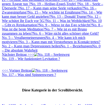
gegen Ängste tun ?
No. 19 – Heilige-Engel-Teufel ?
No. 18 – Seele –
Überseele ?
No. 17 – Kann man seine Seele verkaufen?
No. 16 –
Zwangsimpfung?
No. 15 – Wie wichtig ist Ernährung?
No. 14 – Wie
kann man besser Geld anziehen?
No. 13 – Donald Trump?
No. 12 –
Wie schützt Ihr Euch vor 5G?
No. 11 – Was ist Weiblichkeit?
No. 10
– Gibt es Reinkarnation?
No. 9 – Wieso ist das Ego schlecht?
No. 8 –
Was ist die beste Meditation?
No. 7 – Wie ist es mit Bruno
zusammen zu leben?
No. 6 – Wäre nicht alles schöner ohne Geld?
No. 5 – Verallgemeinerungen
No. 4 – Wie kann ich mich
motivieren?
No. 3 – Kann man mit Verstorbenen in Kontakt treten?
No. 2 – Kann man Depressionen heilen
No. 1 – Beziehungen
No. 0
– Die absolute Wahrheit
Nächster Beitrag >>>
No. 119 – Wie funktioniert Levitation ?
<<< Voriger Beitrag
No. 117 – Was sind Spinnenwesen ?
Diese Kategorie in der Scrollübersicht.