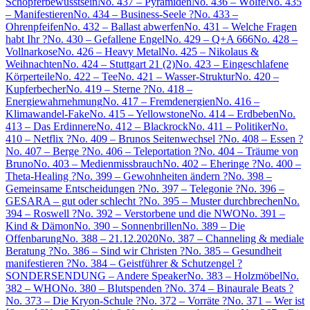
Schöpferbewusstsein
No. 437 – Pyramiden
No. 436 – Wölfe
No. 435
– Manifestieren
No. 434 – Business-Seele ?
No. 433 –
Ohrenpfeifen
No. 432 – Ballast abwerfen
No. 431 – Welche Fragen
habt Ihr ?
No. 430 – Gefallene Engel
No. 429 – Q+A 666
No. 428 –
Vollnarkose
No. 426 – Heavy Metal
No. 425 – Nikolaus &
Weihnachten
No. 424 – Stuttgart 21 (2)
No. 423 – Eingeschlafene
Körperteile
No. 422 – Tee
No. 421 – Wasser-Struktur
No. 420 –
Kupferbecher
No. 419 – Sterne ?
No. 418 –
Energiewahrnehmung
No. 417 – Fremdenergien
No. 416 –
Klimawandel-Fake
No. 415 – Yellowstone
No. 414 – Erdbeben
No.
413 – Das Erdinnere
No. 412 – Blackrock
No. 411 – Politiker
No.
410 – Netflix ?
No. 409 – Brunos Seitenwechsel ?
No. 408 – Essen ?
No. 407 – Berge ?
No. 406 – Teleportation ?
No. 404 – Träume von
Bruno
No. 403 – Medienmissbrauch
No. 402 – Eheringe ?
No. 400 –
Theta-Healing ?
No. 399 – Gewohnheiten ändern ?
No. 398 –
Gemeinsame Entscheidungen ?
No. 397 – Telegonie ?
No. 396 –
GESARA – gut oder schlecht ?
No. 395 – Muster durchbrechen
No.
394 – Roswell ?
No. 392 – Verstorbene und die NWO
No. 391 –
Kind & Dämon
No. 390 – Sonnenbrillen
No. 389 – Die
Offenbarung
No. 388 – 21.12.2020
No. 387 – Channeling & mediale
Beratung ?
No. 386 – Sind wir Christen ?
No. 385 – Gesundheit
manifestieren ?
No. 384 – Geistführer & Schutzengel ?
SONDERSENDUNG – Andere Speaker
No. 383 – Holzmöbel
No.
382 – WHO
No. 380 – Blutspenden ?
No. 374 – Binaurale Beats ?
No. 373 – Die Kryon-Schule ?
No. 372 – Vorräte ?
No. 371 – Wer ist