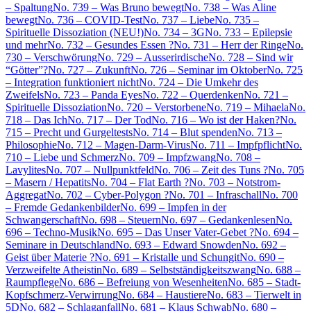
– Spaltung
No. 739 – Was Bruno bewegt
No. 738 – Was Aline
bewegt
No. 736 – COVID-Test
No. 737 – Liebe
No. 735 –
Spirituelle Dissoziation (NEU!)
No. 734 – 3G
No. 733 – Epilepsie
und mehr
No. 732 – Gesundes Essen ?
No. 731 – Herr der Ringe
No.
730 – Verschwörung
No. 729 – Ausserirdische
No. 728 – Sind wir
“Götter”?
No. 727 – Zukunft
No. 726 – Seminar im Oktober
No. 725
– Integration funktioniert nicht
No. 724 – Die Umkehr des
Zweifels
No. 723 – Panda Eyes
No. 722 – Querdenken
No. 721 –
Spirituelle Dissoziation
No. 720 – Verstorbene
No. 719 – Mihaela
No.
718 – Das Ich
No. 717 – Der Tod
No. 716 – Wo ist der Haken?
No.
715 – Precht und Gurgeltests
No. 714 – Blut spenden
No. 713 –
Philosophie
No. 712 – Magen-Darm-Virus
No. 711 – Impfpflicht
No.
710 – Liebe und Schmerz
No. 709 – Impfzwang
No. 708 –
Lavylites
No. 707 – Nullpunktfeld
No. 706 – Zeit des Tuns ?
No. 705
– Masern / Hepatits
No. 704 – Flat Earth ?
No. 703 – Notstrom-
Aggregat
No. 702 – Cyber-Polygon ?
No. 701 – Infraschall
No. 700
– Fremde Gedankenbilder
No. 699 – Impfen in der
Schwangerschaft
No. 698 – Steuern
No. 697 – Gedankenlesen
No.
696 – Techno-Musik
No. 695 – Das Unser Vater-Gebet ?
No. 694 –
Seminare in Deutschland
No. 693 – Edward Snowden
No. 692 –
Geist über Materie ?
No. 691 – Kristalle und Schungit
No. 690 –
Verzweifelte Atheistin
No. 689 – Selbstständigkeitszwang
No. 688 –
Raumpflege
No. 686 – Befreiung von Wesenheiten
No. 685 – Stadt-
Kopfschmerz-Verwirrung
No. 684 – Haustiere
No. 683 – Tierwelt in
5D
No. 682 – Schlaganfall
No. 681 – Klaus Schwab
No. 680 –