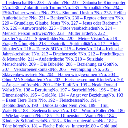
– Leidenschaft
No. 238 – Aluhut ?
No. 237 – Satanische Kinderopfer
?
No. 236 – Zukunft nach Trump ?
No. 235 – Sexualität ?
No. 234 –
FS®-Trainer werden ?
No. 233 – Sinn und Unsinn ?
No. 232- Helfen
Außerirdische ?
No. 231 – Banken
No. 230 – Reptos erkennen ?
No.
229 – Grundlage, Glaube, Jesus ?
No. 227 – Jesus oder Radomir ?
No. 226 – Antworten
No. 225 – Fotos verabschieden
No. 224 –
Mensch-Person Schweiz?
No. 223 – Mutter Erde
No. 222 –
Luzifer
No. 221 – Spiegelbilder
No. 220 – Meine Vision
No. 219 –
Frage & Übung
No. 218 – Esoterik – Spiritualität
No. 217 – Alois
Irlmaier
No. 216 – Tiere & 5D
No. 215 – Beten
No. 214 – Keltische
Jahreskreisfeste ?
No. 213 – Drachenseele ?
No. 212 – Fruchtfliegen
& Motten
No. 211 – Außerirdische ?
No. 210 – Suizidale
Menschen
No. 209 – Die Bibel
No. 208 – Beziehung zu Gott
No.
207 – Verstorbenenkontakt
No. 206 – Verchipung ?
No. 205 –
Sklavenbewusstsein
No. 204 – Haben wir gewonnen ?
No. 203 –
Ohne MNS einkaufen ?
No. 202 – Fleischessen und Kinder
No. 201
– Ängste auflösen
No. 200 – Die Taufe
No. 199 – Neale Donald
Walsch
No. 198 – Berufung
No. 197 – Sterbehilfe
No. 196 – Die 4.
Dimension
No. 195 – Gold
No. 194 – Angst vor Beziehung
No. 193
– Essen Tiere Tiere ?
No. 192 – Fleischessen
No. 191 –
Reptiloiden
No. 190 – Dinos Ja oder Nein ?
No. 189 – Truu
Water
No. 188 – Seelenschmerz ?
No. 187 – Warum Folter ?
No. 186
– Wie lange noch ?
No. 185 – 5. Dimension – Wann ?
No. 184 –
Kinder & Schöpfersein
No. 183 – Kinder unterstützen
No. 182 –
Töne hören
No. 181 – Flache Erde vs. Innererde
180 – Gold und