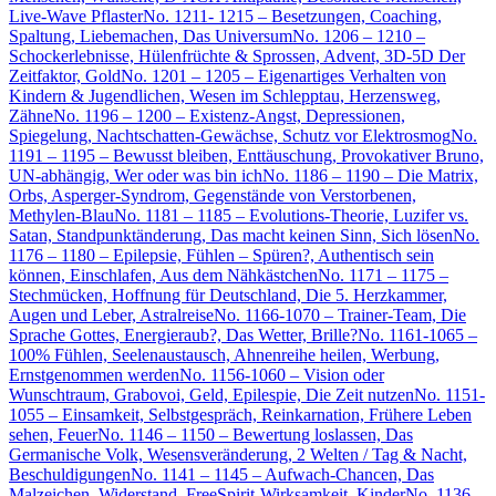
Live-Wave Pflaster
No. 1211- 1215 – Besetzungen, Coaching,
Spaltung, Liebemachen, Das Universum
No. 1206 – 1210 –
Schockerlebnisse, Hülenfrüchte & Sprossen, Advent, 3D-5D Der
Zeitfaktor, Gold
No. 1201 – 1205 – Eigenartiges Verhalten von
Kindern & Jugendlichen, Wesen im Schlepptau, Herzensweg,
Zähne
No. 1196 – 1200 – Existenz-Angst, Depressionen,
Spiegelung, Nachtschatten-Gewächse, Schutz vor Elektrosmog
No.
1191 – 1195 – Bewusst bleiben, Enttäuschung, Provokativer Bruno,
UN-abhängig, Wer oder was bin ich
No. 1186 – 1190 – Die Matrix,
Orbs, Asperger-Syndrom, Gegenstände von Verstorbenen,
Methylen-Blau
No. 1181 – 1185 – Evolutions-Theorie, Luzifer vs.
Satan, Standpunktänderung, Das macht keinen Sinn, Sich lösen
No.
1176 – 1180 – Epilepsie, Fühlen – Spüren?, Authentisch sein
können, Einschlafen, Aus dem Nähkästchen
No. 1171 – 1175 –
Stechmücken, Hoffnung für Deutschland, Die 5. Herzkammer,
Augen und Leber, Astralreise
No. 1166-1070 – Trainer-Team, Die
Sprache Gottes, Energieraub?, Das Wetter, Brille?
No. 1161-1065 –
100% Fühlen, Seelenaustausch, Ahnenreihe heilen, Werbung,
Ernstgenommen werden
No. 1156-1060 – Vision oder
Wunschtraum, Grabovoi, Geld, Epilespie, Die Zeit nutzen
No. 1151-
1055 – Einsamkeit, Selbstgespräch, Reinkarnation, Frühere Leben
sehen, Feuer
No. 1146 – 1150 – Bewertung loslassen, Das
Germanische Volk, Wesensveränderung, 2 Welten / Tag & Nacht,
Beschuldigungen
No. 1141 – 1145 – Aufwach-Chancen, Das
Malzeichen, Widerstand, FreeSpirit-Wirksamkeit, Kinder
No. 1136 –