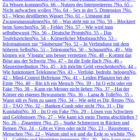
Zu Wissen kommen
No. 66 – Nutzen des Interpretierens ?
No. 65 –
Nicht aufwachen wollen ?
No. 64 – Sex in der 5. Dimension ?
No.
63 – Wieso destilliertes Wasser ?
No. 61 – Umgang mit
Zwangsmassnahmen
No. 60 – Was steht mir zu ?
No. 59 – Blockiert
beim Sprechen
No. 58 – Fehler ?
No. 57 – Wie wird man
selbstbewusst ?
No. 56 – Deutsche Promis
No. 55 – Das
Teufelszeichen
No. 54 – Körperlicher Missbrauch
No. 53 –
Informationen zur “Säuberung”
No. 52 – In Verbindung mit dem
höheren Selbst
No. 51 – Telegonie
No. 50 – Schungit
No. 49 – Wie
können wir ‘Vloggis’ uns besser vernetzen ?
No. 48 – Kommt das
Böse aus der Schweiz ?
No. 47 – Ist die Erde flach ?
No. 46 –
Massenmeditation ?
No. 45 – Ich möchte Geld verschenken
No. 44 –
Wie funktioniert Telekinese?
No. 43 – Verfolgt, bedroht, belogen
No.
42 – Mind-Control Befreiung ?
No. 41 – Leiden Pflanzen bei der
Ernte ?
No. 40 – Bin ich ein Mensch ?
No. 39 – Ist Q echt oder ein
Fake ?
No. 38 – Kann ein Meister nicht lieben ?
No. 37 – Hat der
Körper ein eigenes Bewusstsein ?
No. 36 – Lama & Tolle
No. 35 –
Wann gilt es Nein zu sagen ?
No. 34 – Wie geht es Dir, Bruno ?
No.
33 – TAO ?
No. 32 – Banken-Crash oder nicht ?
No. 31 – Die
Kundalini
No. 30 – Ist Q ein Fake ?
No. 29 – Lösen von Schwüren
und Gelöbnissen ?
No. 27 – Wie kann ich mein Thema abschließen ?
No. 26 – Zigaretten ?
No. 25 – Starke Schmerzen in Rücken und
Beinen ?
No. 24 – Gibt es Viren oder nicht ?
No. 23 – Bioroboter –
Menschen ?
No. 22 – Warum sind wir und die Erde so wichtig ?
No.
21 – Gefühle und Identitäten benennen ?
No. 20 – Was kann man