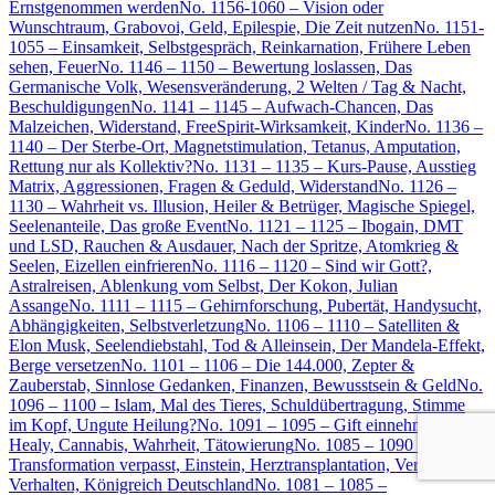
Ernstgenommen werden
No. 1156-1060 – Vision oder
Wunschtraum, Grabovoi, Geld, Epilespie, Die Zeit nutzen
No. 1151-
1055 – Einsamkeit, Selbstgespräch, Reinkarnation, Frühere Leben
sehen, Feuer
No. 1146 – 1150 – Bewertung loslassen, Das
Germanische Volk, Wesensveränderung, 2 Welten / Tag & Nacht,
Beschuldigungen
No. 1141 – 1145 – Aufwach-Chancen, Das
Malzeichen, Widerstand, FreeSpirit-Wirksamkeit, Kinder
No. 1136 –
1140 – Der Sterbe-Ort, Magnetstimulation, Tetanus, Amputation,
Rettung nur als Kollektiv?
No. 1131 – 1135 – Kurs-Pause, Ausstieg
Matrix, Aggressionen, Fragen & Geduld, Widerstand
No. 1126 –
1130 – Wahrheit vs. Illusion, Heiler & Betrüger, Magische Spiegel,
Seelenanteile, Das große Event
No. 1121 – 1125 – Ibogain, DMT
und LSD, Rauchen & Ausdauer, Nach der Spritze, Atomkrieg &
Seelen, Eizellen einfrieren
No. 1116 – 1120 – Sind wir Gott?,
Astralreisen, Ablenkung vom Selbst, Der Kokon, Julian
Assange
No. 1111 – 1115 – Gehirnforschung, Pubertät, Handysucht,
Abhängigkeiten, Selbstverletzung
No. 1106 – 1110 – Satelliten &
Elon Musk, Seelendiebstahl, Tod & Alleinsein, Der Mandela-Effekt,
Berge versetzen
No. 1101 – 1106 – Die 144.000, Zepter &
Zauberstab, Sinnlose Gedanken, Finanzen, Bewusstsein & Geld
No.
1096 – 1100 – Islam, Mal des Tieres, Schuldübertragung, Stimme
im Kopf, Ungute Heilung?
No. 1091 – 1095 – Gift einnehmen,
Healy, Cannabis, Wahrheit, Tätowierung
No. 1085 – 1090 –
Transformation verpasst, Einstein, Herztransplantation, Verletzendes
Verhalten, Königreich Deutschland
No. 1081 – 1085 –