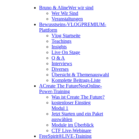
Bruno & Aline
Wer wir sind
Wer Wir Sind
Veranstaltungen
Bewusstseins-VLOG
PREMIUM-
Plattform
Vlog Startseite
Teachings
Insights
Live On Stage
Q & A
Interviews
Diverses
Übersicht & Themenauswahl
Komplette Beitrags-Liste
A
Create The Future
Neu
Online-
Power-Training
Was ist Create The Future?
kostenloser Einstieg
Modul 1
Jetzt Starten und ein Paket
auswählen
Module im Überblick
CTF Live-Webinare
FreeSpirit®
LIVE-Training