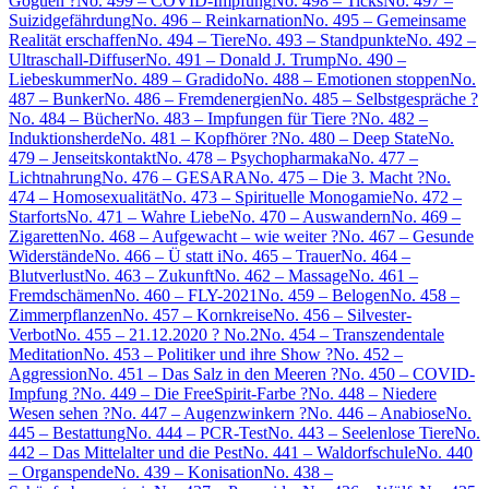
Goguen ?
No. 499 – COVID-Impfung
No. 498 – Ticks
No. 497 –
Suizidgefährdung
No. 496 – Reinkarnation
No. 495 – Gemeinsame
Realität erschaffen
No. 494 – Tiere
No. 493 – Standpunkte
No. 492 –
Ultraschall-Diffuser
No. 491 – Donald J. Trump
No. 490 –
Liebeskummer
No. 489 – Gradido
No. 488 – Emotionen stoppen
No.
487 – Bunker
No. 486 – Fremdenergien
No. 485 – Selbstgespräche ?
No. 484 – Bücher
No. 483 – Impfungen für Tiere ?
No. 482 –
Induktionsherde
No. 481 – Kopfhörer ?
No. 480 – Deep State
No.
479 – Jenseitskontakt
No. 478 – Psychopharmaka
No. 477 –
Lichtnahrung
No. 476 – GESARA
No. 475 – Die 3. Macht ?
No.
474 – Homosexualität
No. 473 – Spirituelle Monogamie
No. 472 –
Starforts
No. 471 – Wahre Liebe
No. 470 – Auswandern
No. 469 –
Zigaretten
No. 468 – Aufgewacht – wie weiter ?
No. 467 – Gesunde
Widerstände
No. 466 – Ü statt i
No. 465 – Trauer
No. 464 –
Blutverlust
No. 463 – Zukunft
No. 462 – Massage
No. 461 –
Fremdschämen
No. 460 – FLY-2021
No. 459 – Belogen
No. 458 –
Zimmerpflanzen
No. 457 – Kornkreise
No. 456 – Silvester-
Verbot
No. 455 – 21.12.2020 ? No.2
No. 454 – Transzendentale
Meditation
No. 453 – Politiker und ihre Show ?
No. 452 –
Aggression
No. 451 – Das Salz in den Meeren ?
No. 450 – COVID-
Impfung ?
No. 449 – Die FreeSpirit-Farbe ?
No. 448 – Niedere
Wesen sehen ?
No. 447 – Augenzwinkern ?
No. 446 – Anabiose
No.
445 – Bestattung
No. 444 – PCR-Test
No. 443 – Seelenlose Tiere
No.
442 – Das Mittelalter und die Pest
No. 441 – Waldorfschule
No. 440
– Organspende
No. 439 – Konisation
No. 438 –