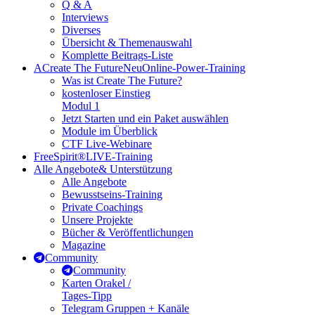
Q & A
Interviews
Diverses
Übersicht & Themenauswahl
Komplette Beitrags-Liste
A
Create The Future
Neu
Online-Power-Training
Was ist Create The Future?
kostenloser Einstieg
Modul 1
Jetzt Starten und ein Paket auswählen
Module im Überblick
CTF Live-Webinare
FreeSpirit®
LIVE-Training
Alle Angebote
& Unterstützung
Alle Angebote
Bewusstseins-Training
Private Coachings
Unsere Projekte
Bücher & Veröffentlichungen
Magazine
Community
Community
Karten Orakel /
Tages-Tipp
Telegram Gruppen + Kanäle