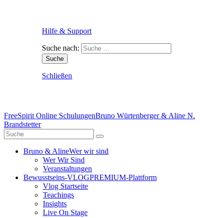
Hilfe & Support
Suche nach:
Schließen
FreeSpirit Online Schulungen
Bruno Würtenberger & Aline N.
Brandstetter
Bruno & Aline
Wer wir sind
Wer Wir Sind
Veranstaltungen
Bewusstseins-VLOG
PREMIUM-Plattform
Vlog Startseite
Teachings
Insights
Live On Stage