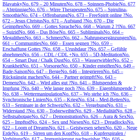
Blavatsky
No. 679 – 20 Minuten
No. 678 – Spinnen-Phobie
No. 677
– Abtrünnige
No. 676 – Wirre Therapeuten
No. 675 – Spirulina-
Smoothie
No. 674 – Offenbarung
No. 673 – FreeSpirit online ?
No.
672 – Jesus Christus
No. 671 – Aufstand ?
No. 670 – Die
Geimpften
No. 669 – Gottes Sprache
No. 668 – Warum 2 ?!
No. 667
– Suizid
No. 666 – Das Böse
No. 665 – Subliminals
No. 664 –
Megalithen
No. 663 – Schmerz
No. 662 – Nahrungsergänzungen
No.
661 – Communities
No. 660 – Essen segnen ?
No. 659 –
Erschaffung Gottes ?
No. 658 – Urushdaur ?
No. 657 – Gefühle
abnehmen
No. 656 – CDL / CDL +
No. 655 – 5D-Meditation
No.
654 – Smart Dust / Chalk Dust
No. 653 – Wasserwirbler
No. 652 –
Krankheit
No. 651 – Vorsorge
No. 650 – Kinder entgiften
No. 649 –
Bade-Saison
No. 647 – Berge
No. 646 – Integrieren
No. 645 –
Rückgängig machen
No. 644 – Partner geimpft!
No. 643 –
Demenz
No. 642 – Wird alles gut ?
No. 641 – Blutspenden &
Impfung ?
No. 640 – Wie lange noch ?
No. 639 – Eigenblutspende ?
No. 638 – Wettermanipulation
No. 637 – Wo stehe ich ?
No. 636 –
Synchronische Linien
No. 635 – Krieg
No. 634 – Med-Betten
No.
633 – Seminare in der Schweiz
No. 632 – Vergebung
No. 631 –
Widerstand ?
No. 630 – Todgeweihte
No. 629 – Medialität
No. 628 –
Selbstsabotage
No. 627 – Demonstration
No. 626 – Aura & Sex
No.
625 – Impftod
No. 624 – Sex und Niesen
No. 623 – Dreadlocks
No.
622 – Loom of Dreams
No. 621 – Geistwesen sehen
No. 620 – Neue
Erde
No. 619 – Sirren um den Kopf
No. 618 – Kupferspiralen /
Verhütung
No. 617 – Immunisierung nachweisbar ?
No. 616 –