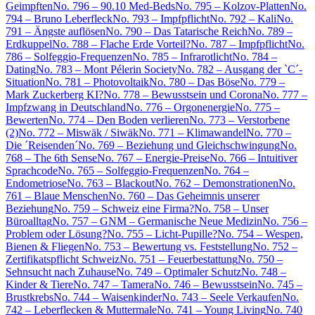
Geimpften
No. 796 – 90.10 Med-Beds
No. 795 – Kolzov-Platten
No.
794 – Bruno Leberfleck
No. 793 – Impfpflicht
No. 792 – Kali
No.
791 – Ängste auflösen
No. 790 – Das Tatarische Reich
No. 789 –
Erdkuppel
No. 788 – Flache Erde Vorteil?
No. 787 – Impfpflicht
No.
786 – Solfeggio-Frequenzen
No. 785 – Infrarotlicht
No. 784 –
Dating
No. 783 – Mont Pélerin Society
No. 782 – Ausgang der `C´-
Situation
No. 781 – Photovoltaik
No. 780 – Das Böse
No. 779 –
Mark Zuckerberg KI?
No. 778 – Bewusstsein und Corona
No. 777 –
Impfzwang in Deutschland
No. 776 – Orgonenergie
No. 775 –
Bewerten
No. 774 – Den Boden verlieren
No. 773 – Verstorbene
(2)
No. 772 – Miswäk / Siwäk
No. 771 – Klimawandel
No. 770 –
Die ´Reisenden´
No. 769 – Beziehung und Gleichschwingung
No.
768 – The 6th Sense
No. 767 – Energie-Preise
No. 766 – Intuitiver
Sprachcode
No. 765 – Solfeggio-Frequenzen
No. 764 –
Endometriose
No. 763 – Blackout
No. 762 – Demonstrationen
No.
761 – Blaue Menschen
No. 760 – Das Geheimnis unserer
Beziehung
No. 759 – Schweiz eine Firma?
No. 758 – Unser
Büroalltag
No. 757 – GNM – Germanische Neue Medizin
No. 756 –
Problem oder Lösung?
No. 755 – Licht-Pupille?
No. 754 – Wespen,
Bienen & Fliegen
No. 753 – Bewertung vs. Feststellung
No. 752 –
Zertifikatspflicht Schweiz
No. 751 – Feuerbestattung
No. 750 –
Sehnsucht nach Zuhause
No. 749 – Optimaler Schutz
No. 748 –
Kinder & Tiere
No. 747 – Tamera
No. 746 – Bewusstsein
No. 745 –
Brustkrebs
No. 744 – Waisenkinder
No. 743 – Seele Verkaufen
No.
742 – Leberflecken & Muttermale
No. 741 – Young Living
No. 740