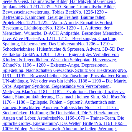
Seele & Geist, Traumatische Bilder, Hat Mitgefühl Grenzen?,
Implantate
No. 1231-1235 – 5D, Sonne, Traumatische Bilder,
Bewusstseinserweiterung, Tobias Beck
No. 1226-1230 –
Refreshing, Kaninchen, Geistige Freiheit, Bäume fällen,
Projekte
No. 1221- 1225 – Wein, Anrede, Empathie-Verlust,
Besetzung, Lichtkörper
No. 1216- 1220 – 1. Auftreten der
Menschen, Wünsche, D-ACH Antipathie, Besondere Menschen,
Live-Wave Pflaster
No. 1211- 1215 – Besetzungen, Coaching,
Spaltung, Liebemachen, Das Universum
No. 1206 – 1210 –
Schockerlebnisse, Hülenfrüchte & Sprossen, Advent, 3D-5D Der
Zeitfaktor, Gold
No. 1201 – 1205 – Eigenartiges Verhalten von
Kindern & Jugendlichen, Wesen im Schlepptau, Herzensweg,
Zähne
No. 1196 – 1200 – Existenz-Angst, Depressionen,
Spiegelung, Nachtschatten-Gewächse, Schutz vor Elektrosmog
No.
1191 – 1195 – Bewusst bleiben, Enttäuschung, Provokativer Bruno,
UN-abhängig, Wer oder was bin ich
No. 1186 – 1190 – Die Matrix,
Orbs, Asperger-Syndrom, Gegenstände von Verstorbenen,
Methylen-Blau
No. 1181 – 1185 – Evolutions-Theorie, Luzifer vs.
Satan, Standpunktänderung, Das macht keinen Sinn, Sich lösen
No.
1176 – 1180 – Epilepsie, Fühlen – Spüren?, Authentisch sein
können, Einschlafen, Aus dem Nähkästchen
No. 1171 – 1175 –
Stechmücken, Hoffnung für Deutschland, Die 5. Herzkammer,
Augen und Leber, Astralreise
No. 1166-1070 – Trainer-Team, Die
Sprache Gottes, Energieraub?, Das Wetter, Brille?
No. 1161-1065 –
100% Fühlen, Seelenaustausch, Ahnenreihe heilen, Werbung,