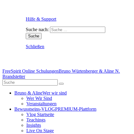
Hilfe & Support
Suche nach:
Schließen
FreeSpirit Online Schulungen
Bruno Würtenberger & Aline N.
Brandstetter
Bruno & Aline
Wer wir sind
Wer Wir Sind
Veranstaltungen
Bewusstseins-VLOG
PREMIUM-Plattform
Vlog Startseite
Teachings
Insights
Live On Stage