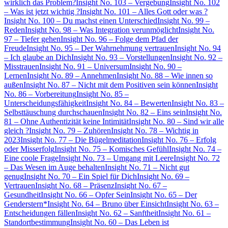
wirklich das Problem?
Insight No. 103 – Vergebung
Insight No. 102
– Was ist jetzt wichtig ?
Insight No. 101 – Alles Gott oder was ?
Insight No. 100 – Du machst einen Unterschied
Insight No. 99 –
Reden
Insight No. 98 – Was Integration verunmöglicht
Insight No.
97 – Tiefer gehen
Insight No. 96 – Folge dem Pfad der
Freude
Insight No. 95 – Der Wahrnehmung vertrauen
Insight No. 94
– Ich glaube an Dich
Insight No. 93 – Vorstellungen
Insight No. 92 –
Misstrauen
Insight No. 91 – Universum
Insight No. 90 –
Lernen
Insight No. 89 – Annehmen
Insight No. 88 – Wie innen so
außen
Insight No. 87 – Nicht mit dem Positiven sein können
Insight
No. 86 – Vorbereitung
Insight No. 85 –
Unterscheidungsfähigkeit
Insight No. 84 – Bewerten
Insight No. 83 –
Selbsttäuschung durchschauen
Insight No. 82 – Eins sein
Insight No.
81 – Ohne Authentizität keine Intimität
Insight No. 80 – Sind wir alle
gleich ?
Insight No. 79 – Zuhören
Insight No. 78 – Wichtig in
2023
Insight No. 77 – Die Bügelmeditation
Insight No. 76 – Erfolg
oder Misserfolg
Insight No. 75 – Komisches Gefühl
Insight No. 74 –
Eine coole Frage
Insight No. 73 – Umgang mit Leere
Insight No. 72
– Das Wesen im Auge behalten
Insight No. 71 – Nicht gut
genug
Insight No. 70 – Ein Spiel für Dich
Insight No. 69 –
Vertrauen
Insight No. 68 – Präsenz
Insight No. 67 –
Gesundheit
Insight No. 66 – Opfer Sein
Insight No. 65 – Der
Genderstern*
Insight No. 64 – Bruno über Einsicht
Insight No. 63 –
Entscheidungen fällen
Insight No. 62 – Sanftheit
Insight No. 61 –
Standortbestimmung
Insight No. 60 – Das Leben ist