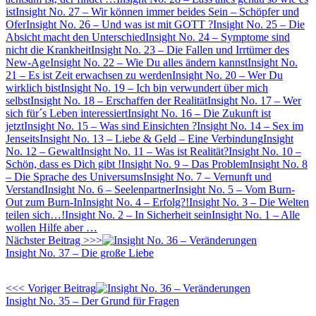
ist
Insight No. 27 – Wir können immer beides Sein – Schöpfer und
Ofer
Insight No. 26 – Und was ist mit GOTT ?
Insight No. 25 – Die
Absicht macht den Unterschied
Insight No. 24 – Symptome sind
nicht die Krankheit
Insight No. 23 – Die Fallen und Irrtümer des
New-Age
Insight No. 22 – Wie Du alles ändern kannst
Insight No.
21 – Es ist Zeit erwachsen zu werden
Insight No. 20 – Wer Du
wirklich bist
Insight No. 19 – Ich bin verwundert über mich
selbst
Insight No. 18 – Erschaffen der Realität
Insight No. 17 – Wer
sich für´s Leben interessiert
Insight No. 16 – Die Zukunft ist
jetzt
Insight No. 15 – Was sind Einsichten ?
Insight No. 14 – Sex im
Jenseits
Insight No. 13 – Liebe & Geld – Eine Verbindung
Insight
No. 12 – Gewalt
Insight No. 11 – Was ist Realität?
Insight No. 10 –
Schön, dass es Dich gibt !
Insight No. 9 – Das Problem
Insight No. 8
– Die Sprache des Universums
Insight No. 7 – Vernunft und
Verstand
Insight No. 6 – Seelenpartner
Insight No. 5 – Vom Burn-
Out zum Burn-In
Insight No. 4 – Erfolg?!
Insight No. 3 – Die Welten
teilen sich…!
Insight No. 2 – In Sicherheit sein
Insight No. 1 – Alle
wollen Hilfe aber …
Nächster Beitrag >>>
Insight No. 37 – Die große Liebe
<<< Voriger Beitrag
Insight No. 35 – Der Grund für Fragen