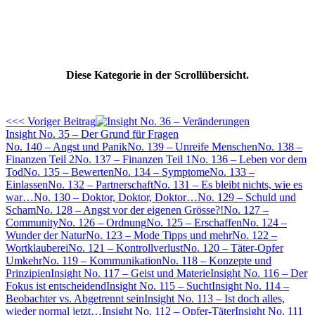
Diese Kategorie in der Scrollübersicht.
<<< Voriger Beitrag
Insight No. 35 – Der Grund für Fragen
No. 140 – Angst und Panik
No. 139 – Unreife Menschen
No. 138 –
Finanzen Teil 2
No. 137 – Finanzen Teil 1
No. 136 – Leben vor dem
Tod
No. 135 – Bewerten
No. 134 – Symptome
No. 133 –
Einlassen
No. 132 – Partnerschaft
No. 131 – Es bleibt nichts, wie es
war…
No. 130 – Doktor, Doktor, Doktor…
No. 129 – Schuld und
Scham
No. 128 – Angst vor der eigenen Grösse?!
No. 127 –
Community
No. 126 – Ordnung
No. 125 – Erschaffen
No. 124 –
Wunder der Natur
No. 123 – Mode Tipps und mehr
No. 122 –
Wortklauberei
No. 121 – Kontrollverlust
No. 120 – Täter-Opfer
Umkehr
No. 119 – Kommunikation
No. 118 – Konzepte und
Prinzipien
Insight No. 117 – Geist und Materie
Insight No. 116 – Der
Fokus ist entscheidend
Insight No. 115 – Sucht
Insight No. 114 –
Beobachter vs. Abgetrennt sein
Insight No. 113 – Ist doch alles,
wieder normal jetzt…
Insight No. 112 – Opfer-Täter
Insight No. 111