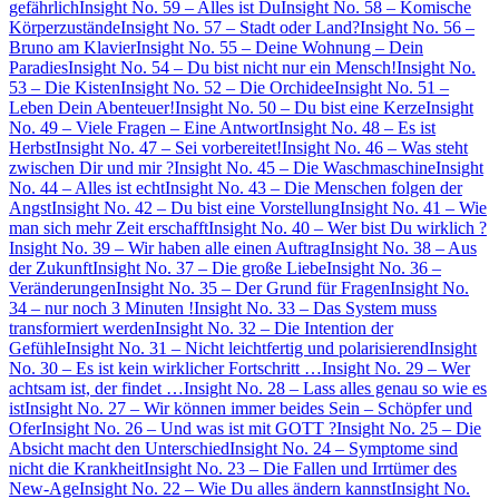
gefährlich
Insight No. 59 – Alles ist Du
Insight No. 58 – Komische
Körperzustände
Insight No. 57 – Stadt oder Land?
Insight No. 56 –
Bruno am Klavier
Insight No. 55 – Deine Wohnung – Dein
Paradies
Insight No. 54 – Du bist nicht nur ein Mensch!
Insight No.
53 – Die Kisten
Insight No. 52 – Die Orchidee
Insight No. 51 –
Leben Dein Abenteuer!
Insight No. 50 – Du bist eine Kerze
Insight
No. 49 – Viele Fragen – Eine Antwort
Insight No. 48 – Es ist
Herbst
Insight No. 47 – Sei vorbereitet!
Insight No. 46 – Was steht
zwischen Dir und mir ?
Insight No. 45 – Die Waschmaschine
Insight
No. 44 – Alles ist echt
Insight No. 43 – Die Menschen folgen der
Angst
Insight No. 42 – Du bist eine Vorstellung
Insight No. 41 – Wie
man sich mehr Zeit erschafft
Insight No. 40 – Wer bist Du wirklich ?
Insight No. 39 – Wir haben alle einen Auftrag
Insight No. 38 – Aus
der Zukunft
Insight No. 37 – Die große Liebe
Insight No. 36 –
Veränderungen
Insight No. 35 – Der Grund für Fragen
Insight No.
34 – nur noch 3 Minuten !
Insight No. 33 – Das System muss
transformiert werden
Insight No. 32 – Die Intention der
Gefühle
Insight No. 31 – Nicht leichtfertig und polarisierend
Insight
No. 30 – Es ist kein wirklicher Fortschritt …
Insight No. 29 – Wer
achtsam ist, der findet …
Insight No. 28 – Lass alles genau so wie es
ist
Insight No. 27 – Wir können immer beides Sein – Schöpfer und
Ofer
Insight No. 26 – Und was ist mit GOTT ?
Insight No. 25 – Die
Absicht macht den Unterschied
Insight No. 24 – Symptome sind
nicht die Krankheit
Insight No. 23 – Die Fallen und Irrtümer des
New-Age
Insight No. 22 – Wie Du alles ändern kannst
Insight No.