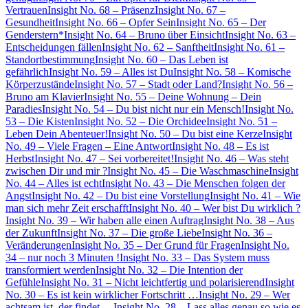
Vertrauen
Insight No. 68 – Präsenz
Insight No. 67 –
Gesundheit
Insight No. 66 – Opfer Sein
Insight No. 65 – Der
Genderstern*
Insight No. 64 – Bruno über Einsicht
Insight No. 63 –
Entscheidungen fällen
Insight No. 62 – Sanftheit
Insight No. 61 –
Standortbestimmung
Insight No. 60 – Das Leben ist
gefährlich
Insight No. 59 – Alles ist Du
Insight No. 58 – Komische
Körperzustände
Insight No. 57 – Stadt oder Land?
Insight No. 56 –
Bruno am Klavier
Insight No. 55 – Deine Wohnung – Dein
Paradies
Insight No. 54 – Du bist nicht nur ein Mensch!
Insight No.
53 – Die Kisten
Insight No. 52 – Die Orchidee
Insight No. 51 –
Leben Dein Abenteuer!
Insight No. 50 – Du bist eine Kerze
Insight
No. 49 – Viele Fragen – Eine Antwort
Insight No. 48 – Es ist
Herbst
Insight No. 47 – Sei vorbereitet!
Insight No. 46 – Was steht
zwischen Dir und mir ?
Insight No. 45 – Die Waschmaschine
Insight
No. 44 – Alles ist echt
Insight No. 43 – Die Menschen folgen der
Angst
Insight No. 42 – Du bist eine Vorstellung
Insight No. 41 – Wie
man sich mehr Zeit erschafft
Insight No. 40 – Wer bist Du wirklich ?
Insight No. 39 – Wir haben alle einen Auftrag
Insight No. 38 – Aus
der Zukunft
Insight No. 37 – Die große Liebe
Insight No. 36 –
Veränderungen
Insight No. 35 – Der Grund für Fragen
Insight No.
34 – nur noch 3 Minuten !
Insight No. 33 – Das System muss
transformiert werden
Insight No. 32 – Die Intention der
Gefühle
Insight No. 31 – Nicht leichtfertig und polarisierend
Insight
No. 30 – Es ist kein wirklicher Fortschritt …
Insight No. 29 – Wer
achtsam ist, der findet …
Insight No. 28 – Lass alles genau so wie es