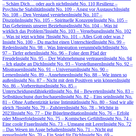
– Schäm Dich… oder auch nicht
Insight No. 110 Resilienz –
Psychische Stabilität
Insight No. 109 – Angst vor Austausch
Insight
No. 108 – Den Verstand verstehen
Insight No. 107 –
Disziplin
Insight No. 105 – Spirituelle Konzepte
Insight No. 105 –
Das Geheimnis unserer Beziehung
Insight No. 104 – Was ist
wirklich das Problem?
Insight No. 103 – Vergebung
Insight No. 102
– Was ist jetzt wichtig ?
Insight No. 101 – Alles Gott oder was ?
Insight No. 100 – Du machst einen Unterschied
Insight No. 99 –
Reden
Insight No. 98 – Was Integration verunmöglicht
Insight No.
97 – Tiefer gehen
Insight No. 96 – Folge dem Pfad der
Freude
Insight No. 95 – Der Wahrnehmung vertrauen
Insight No. 94
– Ich glaube an Dich
Insight No. 93 – Vorstellungen
Insight No. 92 –
Misstrauen
Insight No. 91 – Universum
Insight No. 90 –
Lernen
Insight No. 89 – Annehmen
Insight No. 88 – Wie innen so
außen
Insight No. 87 – Nicht mit dem Positiven sein können
Insight
No. 86 – Vorbereitung
Insight No. 85 –
Unterscheidungsfähigkeit
Insight No. 84 – Bewerten
Insight No. 83 –
Selbsttäuschung durchschauen
Insight No. 82 – Eins sein
Insight No.
81 – Ohne Authentizität keine Intimität
Insight No. 80 – Sind wir alle
gleich ?
Insight No. 79 – Zuhören
Insight No. 78 – Wichtig in
2023
Insight No. 77 – Die Bügelmeditation
Insight No. 76 – Erfolg
oder Misserfolg
Insight No. 75 – Komisches Gefühl
Insight No. 74 –
Eine coole Frage
Insight No. 73 – Umgang mit Leere
Insight No. 72
– Das Wesen im Auge behalten
Insight No. 71 – Nicht gut
genug
Insight No. 70 – Ein Spiel für Dich
Insight No. 69 –