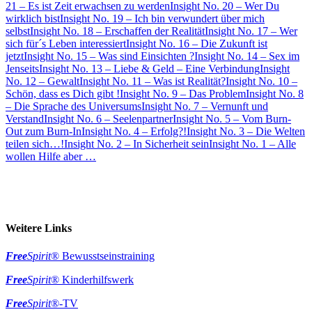
21 – Es ist Zeit erwachsen zu werden
Insight No. 20 – Wer Du
wirklich bist
Insight No. 19 – Ich bin verwundert über mich
selbst
Insight No. 18 – Erschaffen der Realität
Insight No. 17 – Wer
sich für´s Leben interessiert
Insight No. 16 – Die Zukunft ist
jetzt
Insight No. 15 – Was sind Einsichten ?
Insight No. 14 – Sex im
Jenseits
Insight No. 13 – Liebe & Geld – Eine Verbindung
Insight
No. 12 – Gewalt
Insight No. 11 – Was ist Realität?
Insight No. 10 –
Schön, dass es Dich gibt !
Insight No. 9 – Das Problem
Insight No. 8
– Die Sprache des Universums
Insight No. 7 – Vernunft und
Verstand
Insight No. 6 – Seelenpartner
Insight No. 5 – Vom Burn-
Out zum Burn-In
Insight No. 4 – Erfolg?!
Insight No. 3 – Die Welten
teilen sich…!
Insight No. 2 – In Sicherheit sein
Insight No. 1 – Alle
wollen Hilfe aber …
Weitere Links
Free
Spirit
® Bewusstseinstraining
Free
Spirit
® Kinderhilfswerk
Free
Spirit
®-TV