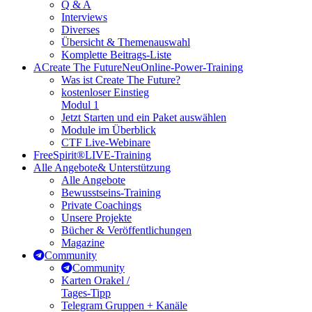
Q & A
Interviews
Diverses
Übersicht & Themenauswahl
Komplette Beitrags-Liste
A
Create The Future
Neu
Online-Power-Training
Was ist Create The Future?
kostenloser Einstieg
Modul 1
Jetzt Starten und ein Paket auswählen
Module im Überblick
CTF Live-Webinare
FreeSpirit®
LIVE-Training
Alle Angebote
& Unterstützung
Alle Angebote
Bewusstseins-Training
Private Coachings
Unsere Projekte
Bücher & Veröffentlichungen
Magazine
Community
Community
Karten Orakel /
Tages-Tipp
Telegram Gruppen + Kanäle