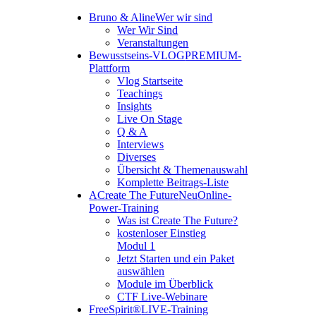
Bruno & Aline
Wer wir sind
Wer Wir Sind
Veranstaltungen
Bewusstseins-VLOG
PREMIUM-
Plattform
Vlog Startseite
Teachings
Insights
Live On Stage
Q & A
Interviews
Diverses
Übersicht & Themenauswahl
Komplette Beitrags-Liste
A
Create The Future
Neu
Online-
Power-Training
Was ist Create The Future?
kostenloser Einstieg
Modul 1
Jetzt Starten und ein Paket
auswählen
Module im Überblick
CTF Live-Webinare
FreeSpirit®
LIVE-Training