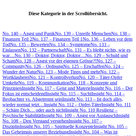
Diese Kategorie in der Scrollübersicht.
No. 140 – Angst und Panik
No. 139 – Unreife Menschen
No. 138 –
Finanzen Teil 2
No. 137 – Finanzen Teil 1
No. 136 – Leben vor dem
Tod
No. 135 – Bewerten
No. 134 – Symptome
No. 133 –
Einlassen
No. 132 – Partnerschaft
No. 131 – Es bleibt nichts, wie es
war…
No. 130 – Doktor, Doktor, Doktor…
No. 129 – Schuld und
Scham
No. 128 – Angst vor der eigenen Grösse?!
No. 127 –
Community
No. 126 – Ordnung
No. 125 – Erschaffen
No. 124 –
Wunder der Natur
No. 123 – Mode Tipps und mehr
No. 122 –
Wortklauberei
No. 121 – Kontrollverlust
No. 120 – Täter-Opfer
Umkehr
No. 119 – Kommunikation
No. 118 – Konzepte und
Prinzipien
Insight No. 117 – Geist und Materie
Insight No. 116 – Der
Fokus ist entscheidend
Insight No. 115 – Sucht
Insight No. 114 –
Beobachter vs. Abgetrennt sein
Insight No. 113 – Ist doch alles,
wieder normal jetzt…
Insight No. 112 – Opfer-Täter
Insight No. 111
– Schäm Dich… oder auch nicht
Insight No. 110 Resilienz –
Psychische Stabilität
Insight No. 109 – Angst vor Austausch
Insight
No. 108 – Den Verstand verstehen
Insight No. 107 –
Disziplin
Insight No. 105 – Spirituelle Konzepte
Insight No. 105 –
Das Geheimnis unserer Beziehung
Insight No. 104 – Was ist